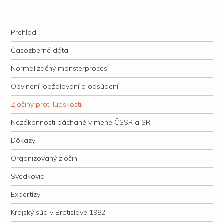
kauzacervanova.sk
Najdlhšie trvajúci, dodnes nevyjasnený súdny proces v dejnách slovenskej
Navigation
justície
Skip to content
Prehľad
Časozberné dáta
Normalizačný monsterproces
Obvinení, obžalovaní a odsúdení
Zločiny proti ľudskosti
Nezákonnosti páchané v mene ČSSR a SR
Dôkazy
Organizovaný zločin
Svedkovia
Expertízy
Krajský súd v Bratislave 1982