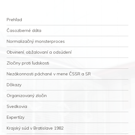
kauzacervanova.sk
Najdlhšie trvajúci, dodnes nevyjasnený súdny proces v dejnách slovenskej
Navigation
justície
Skip to content
Prehľad
Časozberné dáta
Normalizačný monsterproces
Obvinení, obžalovaní a odsúdení
Zločiny proti ľudskosti
Nezákonnosti páchané v mene ČSSR a SR
Dôkazy
Organizovaný zločin
Svedkovia
Expertízy
Krajský súd v Bratislave 1982