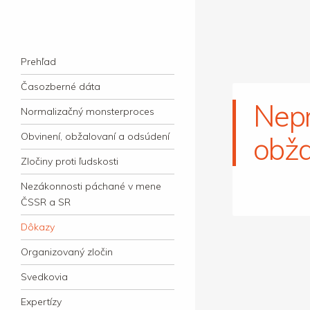
kauzacervanova.sk
Najdlhšie trvajúci, dodnes nevyjasnený
Navigation
súdny proces v dejnách slovenskej justície
Skip to content
Prehľad
Časozberné dáta
Nepr
Normalizačný monsterproces
Obvinení, obžalovaní a odsúdení
obža
Zločiny proti ľudskosti
Nezákonnosti páchané v mene
ČSSR a SR
Dôkazy
Organizovaný zločin
Svedkovia
Expertízy