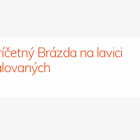
íčetný Brázda na lavici
lovaných