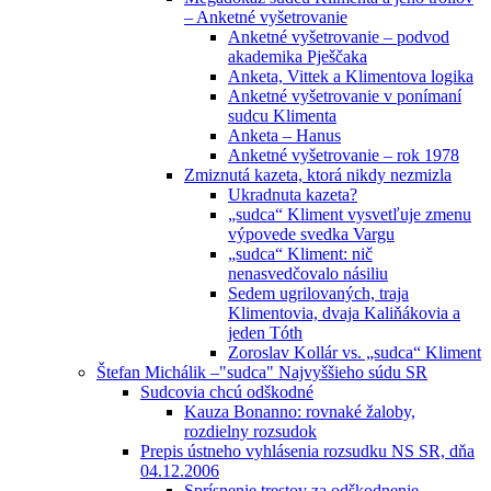
– Anketné vyšetrovanie
Anketné vyšetrovanie – podvod
akademika Pješčaka
Anketa, Vittek a Klimentova logika
Anketné vyšetrovanie v ponímaní
sudcu Klimenta
Anketa – Hanus
Anketné vyšetrovanie – rok 1978
Zmiznutá kazeta, ktorá nikdy nezmizla
Ukradnuta kazeta?
„sudca“ Kliment vysvetľuje zmenu
výpovede svedka Vargu
„sudca“ Kliment: nič
nenasvedčovalo násiliu
Sedem ugrilovaných, traja
Klimentovia, dvaja Kaliňákovia a
jeden Tóth
Zoroslav Kollár vs. „sudca“ Kliment
Štefan Michálik –"sudca" Najvyššieho súdu SR
Sudcovia chcú odškodné
Kauza Bonanno: rovnaké žaloby,
rozdielny rozsudok
Prepis ústneho vyhlásenia rozsudku NS SR, dňa
04.12.2006
Sprísnenie trestov za odškodnenie