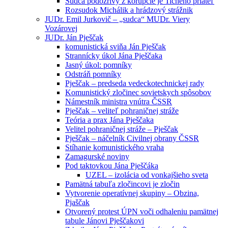
Sudca podozrivý z korupcie je Tichého priateľ
Rozsudok Michálik a hrádzový strážnik
JUDr. Emil Jurkovič – „sudca“ MUDr. Viery
Vozárovej
JUDr. Ján Pješčak
komunistická sviňa Ján Pješčak
Strannícky úkol Jána Pješčaka
Jasný úkol: pomníky
Odstráň pomníky
Pješčak – predseda vedeckotechnickej rady
Komunistický zločinec sovietskych spôsobov
Námestník ministra vnútra ČSSR
Pješčak – veliteľ pohraničnej stráže
Teória a prax Jána Pješčaka
Velitel pohraničnej stráže – Pješčak
Pješčak – náčelník Civilnej obrany ČSSR
Stíhanie komunistického vraha
Zamagurské noviny
Pod taktovkou Jána Pješčáka
UZEL – izolácia od vonkajšieho sveta
Pamätná tabuľa zločincovi je zločin
Vytvorenie operatívnej skupiny – Obzina,
Pjaščak
Otvorený protest ÚPN voči odhaleniu pamätnej
tabule Jánovi Pješčakovi