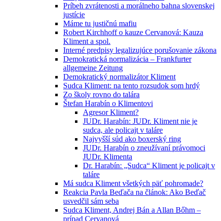
Príbeh zvrátenosti a morálneho bahna slovenskej
justície
Máme tu justičnú mafiu
Robert Kirchhoff o kauze Cervanová: Kauza
Kliment a spol.
Interné predpisy legalizujúce porušovanie zákona
Demokratická normalizácia – Frankfurter
allgemeine Zeitung
Demokratický normalizátor Kliment
Sudca Kliment: na tento rozsudok som hrdý
Zo školy rovno do talára
Štefan Harabín o Klimentovi
Agresor Kliment?
JUDr. Harabín: JUDr. Kliment nie je
sudca, ale policajt v taláre
Najvyšší súd ako boxerský ring
JUDr. Harabín o zneužívaní právomoci
JUDr. Klimenta
Dr. Harabín: „Sudca“ Kliment je policajt v
taláre
Má sudca Kliment všetkých päť pohromade?
Reakcia Pavla Beďača na článok: Ako Beďač
usvedčil sám seba
Sudca Kliment, Andrej Bán a Allan Bőhm –
prípad Cervanová