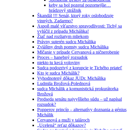
keby sa bol pozeral pozornejšie…
hrádzový strážnik
Škandál !!! Senát, ktorý roky oslobodzuje
vinných. Zadarmo?
Aspoň malé víťazstvo spravodlivosti: Tichý sa
vylúčil z prípadu Michálika!
Žiaľ nad rozliatym mliekom
Právny suterén sudcu Michálika
Zvláštny druh pomsty sudcu Michálika
Mlčanie v prípade Cervanová a ničnerobenie
Proces – hanebný rozsudok
niekto tu kecá voloviny
Sudca podozrivý z korupcie je Tichého priateľ
Kto je sudca Michálik?
Vyhodnotený dôkaz JUDr. Michálika
Ludmila Brožová-Polednová
sudca Michálik a komunistická prokurátorka
Brožová
Predseda senátu najvyššieho súdu – už napísal
rozsudok?
Popperov princíp – alternatívy doznania a génius
Michálik
Cervanová a muži v talároch
„Ucelená“ reťaz dôkazov?