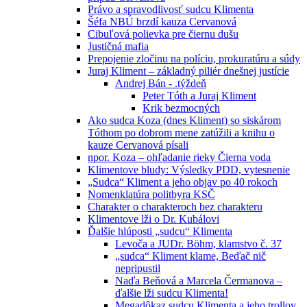
Právo a spravodlivosť sudcu Klimenta
Šéfa NBÚ brzdí kauza Cervanová
Cibuľová polievka pre čiernu dušu
Justičná mafia
Prepojenie zločinu na políciu, prokuratúru a súdy
Juraj Kliment – základný piliér dnešnej justície
Andrej Bán - .týždeň
Peter Tóth a Juraj Kliment
Krik bezmocných
Ako sudca Koza (dnes Kliment) so siskárom
Tóthom po dobrom mene zatúžili a knihu o
kauze Cervanová písali
npor. Koza – ohľadanie rieky Čierna voda
Klimentove bludy: Výsledky PDD, vytesnenie
„Sudca“ Kliment a jeho objav po 40 rokoch
Nomenklatúra politbyra KSČ
Charakter o charakteroch bez charakteru
Klimentove lži o Dr. Kubálovi
Ďalšie hlúposti „sudcu“ Klimenta
Levoča a JUDr. Böhm, klamstvo č. 37
„sudca“ Kliment klame, Beďač nič
nepripustil
Naďa Beňová a Marcela Čermanova –
ďalšie lži sudcu Klimenta!
Megadôkaz sudcu Klimenta a jeho trollov