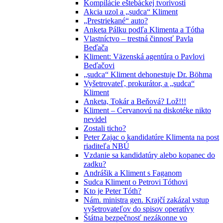
Kompilácie eštebáckej tvorivosti
Akcia uzol a „sudca“ Kliment
„Prestriekané“ auto?
Anketa Pálku podľa Klimenta a Tótha
Vlastníctvo – trestná činnosť Pavla
Beďača
Kliment: Väzenská agentúra o Pavlovi
Beďačovi
„sudca“ Kliment dehonestuje Dr. Böhma
Vyšetrovateľ, prokurátor, a „sudca“
Kliment
Anketa, Tokár a Beňová? Lož!!!
Kliment – Cervanovú na diskotéke nikto
nevidel
Zostali ticho?
Peter Zajac o kandidatúre Klimenta na post
riaditeľa NBÚ
Vzdanie sa kandidatúry alebo kopanec do
zadku?
Andrášik a Kliment s Faganom
Sudca Kliment o Petrovi Tóthovi
Kto je Peter Tóth?
Nám. ministra gen. Krajčí zakázal vstup
vyšetrovateľov do spisov operatívy
Štátna bezpečnosť nezákonne vo