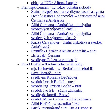
obhajca JUDr. Alfonz Langer
František Čerman - 12 rokov odňatia slobody
Štátna bezpečnosť na svedkyne nasadila agenta
Denník sestier Cohenových – nepriestrelné alibi
Čermana a Andrášika
Alibi Čermana a Andrášika – analytika
svedeckých výpovedí, časť 1
Alibi Čermana a Andrášika – analytika
svedeckých výpovedí, časť 2
Kauza Cervanová – druhá diskotéka a svedok
Antošovský
František Čerman a Milan Andrášik – alibi
„Eštebák“ Čerman
svedkyne Cohen sa zamietajú
Pavel Beďač – 8 rokov odňatia slobody
mjr. Lichovník – … Beďač tam nebol !!!
Pavel Beďač – alibi
svedkyňa Kornélia Beďačová
svedok Imrich Beďač – otec
svedok Ing. Imrich Beďač – brat
svedok Ivo Bis – súdna zápisnica
svedkyňa Jarmila Bisová
svedok Milan Cvopa – súdna zápisnica
Alibi Beďač – z rozsudku 1982
Bilčík: preukázané alibi, Bis a Cvopa sa