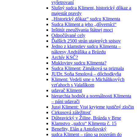
vyšetrovaní
Slušný sudca Kliment, historický dôkaz a
majestát pravdy
„Historický dôkaz“ sudcu Klimenta
Sudca Kliment a jeho „dôverníci“
Inštitút zneužívania štátnej moci
Odpočúvané cely
Ďalších 2500 strán utajených spisov
Jedno z klamstiev sudcu Klimenta –
nákresy Andrášika a Brázdu
Archív KSČ?
Mukloviny sudcu Klimenta?
Sudca Kliment: Zimáková sa priznala
JUDr. Soňa Smolová – dôchodkyňa
Kliment: Vedeli sme o Michálikových
vzťahoch s Valašíkom
udavač Kliment
hierarchia hodnôt a normálnosti Klimenta
– páni udavači
Juraj Kliment: Vraj kryjeme justičný zločin
Cirkusová záležitosť
Dúbravický v Žiline, Brázda v Brne
Klamstvo „sudcu“ Klimenta č. 15
Benefity, Elán a Antošovský
sudca Kliment – ráno sa pozerám do