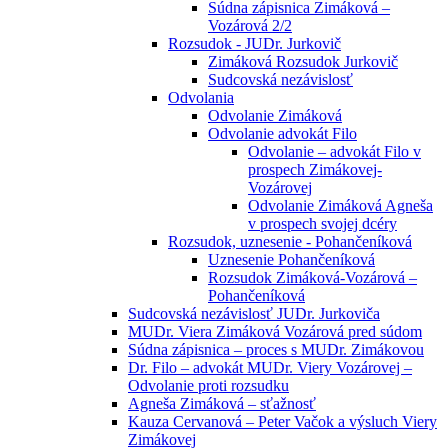
Súdna zápisnica Zimáková –
Vozárová 2/2
Rozsudok - JUDr. Jurkovič
Zimáková Rozsudok Jurkovič
Sudcovská nezávislosť
Odvolania
Odvolanie Zimáková
Odvolanie advokát Filo
Odvolanie – advokát Filo v
prospech Zimákovej-
Vozárovej
Odvolanie Zimáková Agneša
v prospech svojej dcéry
Rozsudok, uznesenie - Pohančeníková
Uznesenie Pohančeníková
Rozsudok Zimáková-Vozárová –
Pohančeníková
Sudcovská nezávislosť JUDr. Jurkoviča
MUDr. Viera Zimáková Vozárová pred súdom
Súdna zápisnica – proces s MUDr. Zimákovou
Dr. Filo – advokát MUDr. Viery Vozárovej –
Odvolanie proti rozsudku
Agneša Zimáková – sťažnosť
Kauza Cervanová – Peter Vačok a výsluch Viery
Zimákovej