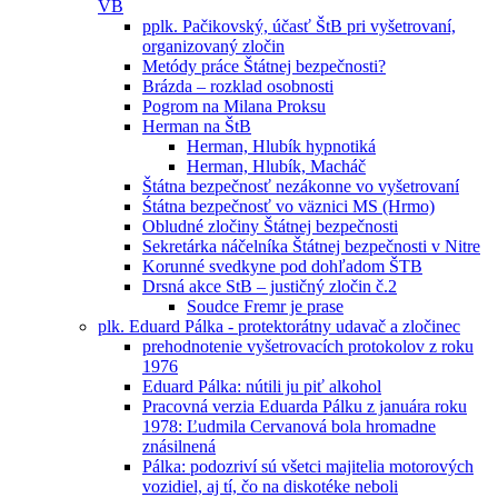
VB
pplk. Pačikovský, účasť ŠtB pri vyšetrovaní,
organizovaný zločin
Metódy práce Štátnej bezpečnosti?
Brázda – rozklad osobnosti
Pogrom na Milana Proksu
Herman na ŠtB
Herman, Hlubík hypnotiká
Herman, Hlubík, Macháč
Štátna bezpečnosť nezákonne vo vyšetrovaní
Śtátna bezpečnosť vo väznici MS (Hrmo)
Obludné zločiny Štátnej bezpečnosti
Sekretárka náčelníka Štátnej bezpečnosti v Nitre
Korunné svedkyne pod dohľadom ŠTB
Drsná akce StB – justičný zločin č.2
Soudce Fremr je prase
plk. Eduard Pálka - protektorátny udavač a zločinec
prehodnotenie vyšetrovacích protokolov z roku
1976
Eduard Pálka: nútili ju piť alkohol
Pracovná verzia Eduarda Pálku z januára roku
1978: Ľudmila Cervanová bola hromadne
znásilnená
Pálka: podozriví sú všetci majitelia motorových
vozidiel, aj tí, čo na diskotéke neboli