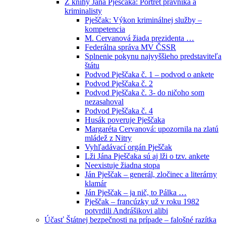
Z knihy Jána Pješčaka: Portrét právníka a
kriminalisty
Pješčak: Výkon kriminálnej služby –
kompetencia
M. Cervanová žiada prezidenta …
Federálna správa MV ČSSR
Splnenie pokynu najvyššieho predstaviteľa
štátu
Podvod Pješčaka č. 1 – podvod o ankete
Podvod Pješčaka č. 2
Podvod Pješčaka č. 3- do ničoho som
nezasahoval
Podvod Pješčaka č. 4
Husák poveruje Pješčaka
Margaréta Cervanová: upozornila na zlatú
mládež z Nitry
Vyhľadávací orgán Pješčak
Lži Jána Pješčaka sú aj lži o tzv. ankete
Neexistuje žiadna stopa
Ján Pješčak – generál, zločinec a literárny
klamár
Ján Pješčak – ja nič, to Pálka …
Pješčak – francúzky už v roku 1982
potvrdili Andrášikovi alibi
Účasť Štátnej bezpečnosti na prípade – falošné razítka