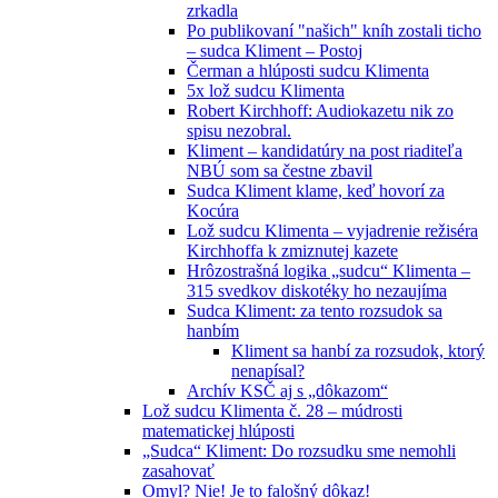
zrkadla
Po publikovaní "našich" kníh zostali ticho
– sudca Kliment – Postoj
Čerman a hlúposti sudcu Klimenta
5x lož sudcu Klimenta
Robert Kirchhoff: Audiokazetu nik zo
spisu nezobral.
Kliment – kandidatúry na post riaditeľa
NBÚ som sa čestne zbavil
Sudca Kliment klame, keď hovorí za
Kocúra
Lož sudcu Klimenta – vyjadrenie režiséra
Kirchhoffa k zmiznutej kazete
Hrôzostrašná logika „sudcu“ Klimenta –
315 svedkov diskotéky ho nezaujíma
Sudca Kliment: za tento rozsudok sa
hanbím
Kliment sa hanbí za rozsudok, ktorý
nenapísal?
Archív KSČ aj s „dôkazom“
Lož sudcu Klimenta č. 28 – múdrosti
matematickej hlúposti
„Sudca“ Kliment: Do rozsudku sme nemohli
zasahovať
Omyl? Nie! Je to falošný dôkaz!