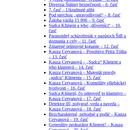
Diverzia Štátnej bezpečnosti – 6. časť
7. časť – Ukradnuté alibi
Pod strechou „spravodlivosti“ – 8. časť
Žaloba väzňa 15 896 – 9. časť
Sudca Kliment a jeho „dôverníci“ – 10.
časť
Paranoidný schizofrenik v pazúroch ŠtB a
doznania z cely – 11. časť
Zmarené prípravné konanie – 12. časť
Kauza Cervanová – Posolstvo Petra Tótha
– 13. časť
Kauza Cervanová – „Sudca“ Kliment a
jeho klamstvá – 14. časť
Kauza Cervanová – Majestát pravdy
„sudcu“ Klimenta – 15. časť
Kauza Cervanová – Kompiláty eštebáckej
tvorivosti – 16. časť
Sudca Kliment, čo odpoveď to klamstvo –
Kauza Cervanová – 17. časť
Detektor lží, polygraf, veda a paveda –
Kauza Cervanová – 18. časť
Bezcharakterné, nehodné a podlé – Kauza
Cervanová – 19. časť
Generálny prokurátor Kliment? – Kauza
Cervanová – 20. časť