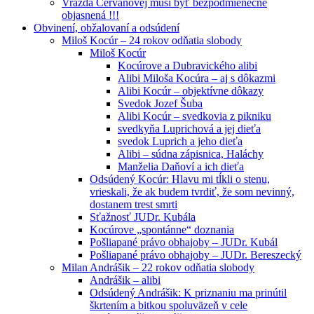
Vražda Cervanovej musí byť bezpodmienečne
objasnená !!!
Obvinení, obžalovaní a odsúdení
Miloš Kocúr – 24 rokov odňatia slobody
Miloš Kocúr
Kocúrove a Dubravického alibi
Alibi Miloša Kocúra – aj s dôkazmi
Alibi Kocúr – objektívne dôkazy
Svedok Jozef Šuba
Alibi Kocúr – svedkovia z pikniku
svedkyňa Luprichová a jej dieťa
svedok Luprich a jeho dieťa
Alibi – súdna zápisnica, Haláchy
Manželia Daňoví a ich dieťa
Odsúdený Kocúr: Hlavu mi tĺkli o stenu,
vrieskali, že ak budem tvrdiť, že som nevinný,
dostanem trest smrti
Sťažnosť JUDr. Kubála
Kocúrove „spontánne“ doznania
Pošliapané právo obhajoby – JUDr. Kubál
Pošliapané právo obhajoby – JUDr. Bereszecký
Milan Andrášik – 22 rokov odňatia slobody
Andrášik – alibi
Odsúdený Andrášik: K priznaniu ma prinútil
škrtením a bitkou spoluväzeň v cele