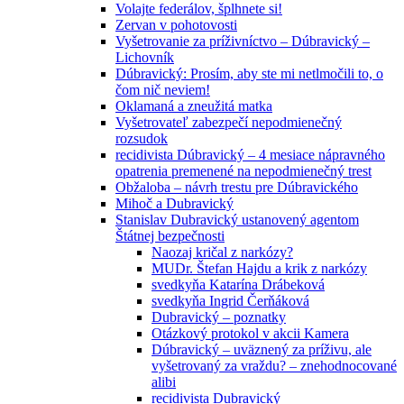
Volajte federálov, šplhnete si!
Zervan v pohotovosti
Vyšetrovanie za príživníctvo – Dúbravický –
Lichovník
Dúbravický: Prosím, aby ste mi netlmočili to, o
čom nič neviem!
Oklamaná a zneužitá matka
Vyšetrovateľ zabezpečí nepodmienečný
rozsudok
recidivista Dúbravický – 4 mesiace nápravného
opatrenia premenené na nepodmienečný trest
Obžaloba – návrh trestu pre Dúbravického
Mihoč a Dubravický
Stanislav Dubravický ustanovený agentom
Štátnej bezpečnosti
Naozaj kričal z narkózy?
MUDr. Štefan Hajdu a krik z narkózy
svedkyňa Katarína Drábeková
svedkyňa Ingrid Čerňáková
Dubravický – poznatky
Otázkový protokol v akcii Kamera
Dúbravický – uväznený za príživu, ale
vyšetrovaný za vraždu? – znehodnocované
alibi
recidivista Dubravický