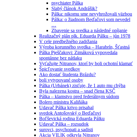
psychiater Pálka
Slabý článok Andrášik?
Pálka: nikomu sme nevyhrožovali väzbou
Pálka: o žiadnom Beďačovi som nevedel
…
Zbavenie sa svedka a následné opíjanie
Realizačný plán plk. Eduarda Pálku – jún 1978
V cele predbežného zadržania
Výroba korunného svedka – Harabrín, Šťastná
Pálka Pješčakovi: Zimáková vypovedala
spontánne bez nátlaku
Vyťažujte Nitranov, ktorí by boli ochotní klamať
Špicľovanie svedkov
Ako dostať študenta Brázdu?
boli vytypované osoby
Pálka (Urbánek) zisťuje, že 1 auto mu chýba
Byla nalezena kostra – snad člena KSČ
Pálka – klamstvo pred federálnym súdom
Bolero ministra Kaliňáka
Udavač Pálka krivo prisahal
svedok Antošovský o Beďačovi
Boľševická rodina Eduarda Pálku
Udavač Pálka – rozsudok
surovci, psychopati a sadisti
Akcia VILIK odkryla Nitranov