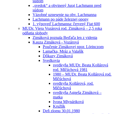
súdom
„svedok“ a obvinený Juraj Lachmann pred
súdom
Väzobné uznesenie na obv. Lachmanna
Lachmann po páde železnej opony
1. výpoveď Lachmanna: červený Fiat 600
MUDr. Viera Vozárová rod. Zimáková – 2,5 roka
odňatia slobody
Zimáková poznala Beďača len z videnia
Kauza Zimáková - Vozárová
Poučenie Zimákovej npor. Lörinczom
Lamačka, Mráz a Valašík
Dôkazy Zimáková
Svedkovia
svedkyňa MUDr. Beata Kollárová
rod. Mlčúchová 1981
1980 – MUDr. Beata Kollárová rod.
Mlčúchová
svedkyňa Kollárová, rod.
Mlčúchová
svedkyňa Agneša Zimáková –
matka
Ivona Mlynáriková
Kružlík
Deň zlomu 30.01.1980