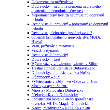
Dokumentácia príživníctva
Dubravický – návrh na premenu nápravného
opatrenia na nepodmienečný trest
Nepodmienečný trest za neúmyselnú dopravnú
nehodu
Recidivista Dubravický – potrestaný za dopravnú
nehodu
Recidivista, alebo obeť justičnej zvole?
dôverník kriminálneho spravodajstva MUDr.
Hlaváč
Vrah, príživník a recidivista
Vražda a dynamit
Recidivista Dúbravický
Dúbravický – trest
Výkon väzby vo väzobnej väznici v Žiline
Trestná činnosť Stanislava Dubravického
Dubravický, alibi, Lichovník a Noška
Dúbravický – alibi
Vyšetrovanie vraždy – vo väzbe za príživu
Motáky a agent Šturma
Miroslav Mihoč alias Dubravický
účelový príživník Dubravický
Socialistická morálka alebo spoločenská
diverzia? MUDr. Magda Dubravická
Naozaj recidivista? – NO 10% z platu