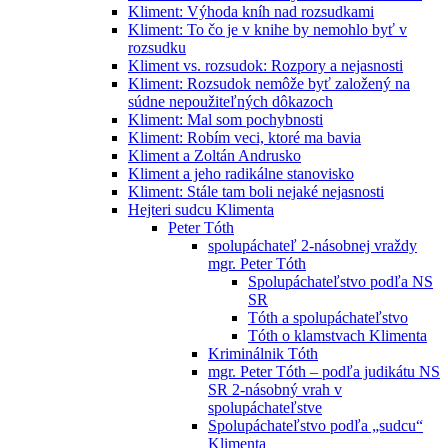
Kliment: Výhoda kníh nad rozsudkami
Kliment: To čo je v knihe by nemohlo byť v
rozsudku
Kliment vs. rozsudok: Rozpory a nejasnosti
Kliment: Rozsudok nemôže byť založený na
súdne nepoužiteľných dôkazoch
Kliment: Mal som pochybnosti
Kliment: Robím veci, ktoré ma bavia
Kliment a Zoltán Andrusko
Kliment a jeho radikálne stanovisko
Kliment: Stále tam boli nejaké nejasnosti
Hejteri sudcu Klimenta
Peter Tóth
spolupáchateľ 2-násobnej vraždy
mgr. Peter Tóth
Spolupáchateľstvo podľa NS
SR
Tóth a spolupáchateľstvo
Tóth o klamstvach Klimenta
Kriminálnik Tóth
mgr. Peter Tóth – podľa judikátu NS
SR 2-násobný vrah v
spolupáchateľstve
Spolupáchateľstvo podľa „sudcu“
Klimenta