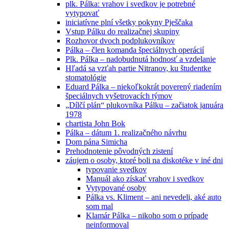
plk. Pálka: vrahov i svedkov je potrebné
vytypovať
iniciatívne plní všetky pokyny Pješčaka
Vstup Pálku do realizačnej skupiny
Rozhovor dvoch podplukovníkov
Pálka – člen komanda špeciálnych operácií
Plk. Pálka – nadobudnutá hodnosť a vzdelanie
Hľadá sa vzťah partie Nitranov, ku študentke
stomatológie
Eduard Pálka – niekoľkokrát poverený riadením
špeciálnych vyšetrovacích týmov
„Dílčí plán“ plukovníka Pálku – začiatok januára
1978
chartista John Bok
Pálka – dátum 1. realizačného návrhu
Dom pána Simicha
Prehodnotenie pôvodných zistení
záujem o osoby, ktoré boli na diskotéke v iné dni
typovanie svedkov
Manuál ako získať vrahov i svedkov
Vytypované osoby
Pálka vs. Kliment – ani nevedeli, aké auto
som mal
Klamár Pálka – nikoho som o prípade
neinformoval