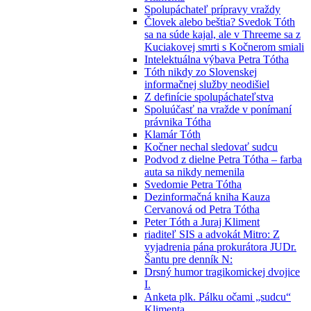
Spolupáchateľ prípravy vraždy
Človek alebo beštia? Svedok Tóth
sa na súde kajal, ale v Threeme sa z
Kuciakovej smrti s Kočnerom smiali
Intelektuálna výbava Petra Tótha
Tóth nikdy zo Slovenskej
informačnej služby neodišiel
Z definície spolupáchateľstva
Spoluúčasť na vražde v ponímaní
právnika Tótha
Klamár Tóth
Kočner nechal sledovať sudcu
Podvod z dielne Petra Tótha – farba
auta sa nikdy nemenila
Svedomie Petra Tótha
Dezinformačná kniha Kauza
Cervanová od Petra Tótha
Peter Tóth a Juraj Kliment
riaditeľ SIS a advokát Mitro: Z
vyjadrenia pána prokurátora JUDr.
Šantu pre denník N:
Drsný humor tragikomickej dvojice
I.
Anketa plk. Pálku očami „sudcu“
Klimenta