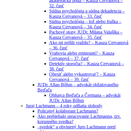
akademická pôda – Kauza Cervanová –
32. časť
Súdna psychológia a súdna dekadencia –
Kauza Cervanová – 33. časť
Súdna psychológia – lož alebo fraška –
Kauza Cervanová – 34. časť
Pachové stopy JUDr. Milana Valašíka –
Kauza Cervanová – 35. časť
Ako mi prišili vraždu? – Kauza Cervanová
– 36. časť
Vrahovia alebo emigranti? – Kauza
Cervanová – 37. časť
Detektív storočia? – Kauza Cervanová –
38. časť
Obesiť alebo vykastrovať? – Kauza
Cervanová – 39. časť
JUDr. Allan Bőhm – advokát obžalovaného
Beďača
Obhajca Beďača a Čermana – advokát
JUDr. Allan Bőhm
Juraj Lachmann – 4 roky odňatia slobody
Policajný kolaborant Lachmann?
Ako prebiehalo spracovanie Lachmanna, tzv.
korunného svedka?
„svedok“ a obvinený Juro Lachmann pred