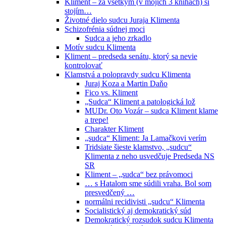
Kliment – za všetkým (v mojich 3 knihách) si
stojím…
Životné dielo sudcu Juraja Klimenta
Schizofrénia súdnej moci
Sudca a jeho zrkadlo
Motív sudcu Klimenta
Kliment – predseda senátu, ktorý sa nevie
kontrolovať
Klamstvá a polopravdy sudcu Klimenta
Juraj Koza a Martin Daňo
Fico vs. Kliment
„Sudca“ Kliment a patologická lož
MUDr. Oto Vozár – sudca Kliment klame
a trepe!
Charakter Kliment
„sudca“ Kliment: Ja Lamačkovi verím
Tridsiate šieste klamstvo, „sudcu“
Klimenta z neho usvedčuje Predseda NS
SR
Kliment – „sudca“ bez právomoci
… s Hatalom sme súdili vraha. Bol som
presvedčený …
normálni recidivisti „sudcu“ Klimenta
Socialistický aj demokratický súd
Demokratický rozsudok sudcu Klimenta