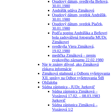
Osudový dátum, svedkyňa Beňová,
30.01.1980
Andrášik udáva Zimákovú
Osudový dátum, svedok Andrášik,
30.01.1980
Osudový dátum, svedok Piaček,
30.01.1980
Podľa popisu Andrášika a Beňovej
bola zadovážená fotografia MUDr.
Zimákovej
svedkyňa Viera Zimáková,
19.02.1980
medička Zimáková – prepis
zvukového záznamu 22.02.1980
Nie je známy dôvod, ako Zimáková
získava informácie
Zimáková stiahnutá z Odboru vyšetrovania
XII. správy na Odbor vyšetrovania ŠtB
Obžaloba
Súdna zápisnica - JUDr. Jurkovič
Súdna zápisnica Zimáková –
Vozárová 17.02. – 08.03.1983
Jurkovič
Súdna zápisnica Zimáková –
Vozárová 1/2