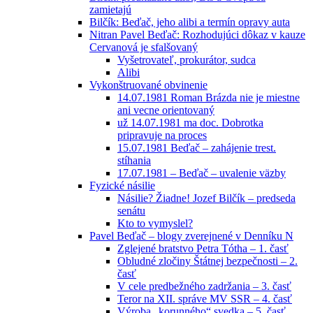
zamietajú
Bilčík: Beďač, jeho alibi a termín opravy auta
Nitran Pavel Beďač: Rozhodujúci dôkaz v kauze
Cervanová je sfalšovaný
Vyšetrovateľ, prokurátor, sudca
Alibi
Vykonštruované obvinenie
14.07.1981 Roman Brázda nie je miestne
ani vecne orientovaný
už 14.07.1981 ma doc. Dobrotka
pripravuje na proces
15.07.1981 Beďač – zahájenie trest.
stíhania
17.07.1981 – Beďač – uvalenie väzby
Fyzické násilie
Násilie? Žiadne! Jozef Bilčík – predseda
senátu
Kto to vymyslel?
Pavel Beďač – blogy zverejnené v Denníku N
Zglejené bratstvo Petra Tótha – 1. časť
Obludné zločiny Štátnej bezpečnosti – 2.
časť
V cele predbežného zadržania – 3. časť
Teror na XII. správe MV SSR – 4. časť
Výroba „korunného“ svedka – 5. časť