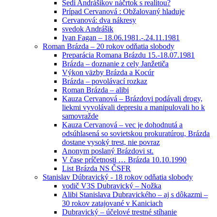
Sedí Andrášikov náčrtok s realitou?
Prípad Cervanová : Obžalovaný hladuje
Cervanová: dva nákresy
svedok Andrášik
Ivan Fagan – 18.06.1981.-.24.11.1981
Roman Brázda – 20 rokov odňatia slobody
Preparácia Romana Brázdu 15.-18.07.1981
Brázda – doznanie z cely Janžetiča
Výkon väzby Brázda a Kocúr
Brázda – povolávací rozkaz
Roman Brázda – alibi
Kauza Cervanová – Brázdovi podávali drogy,
liekmi vyvolávali depresiu a manipulovali ho k
samovražde
Kauza Cervanová – vec je dohodnutá a
odsúhlasená so sovietskou prokuratúrou, Brázda
dostane vysoký trest, nie povraz
Anonym poslaný Brázdovi st.
V čase príčetnosti … Brázda 10.10.1990
List Brázda NS ČSFR
Stanislav Dúbravický - 18 rokov odňatia slobody
vodič V3S Dubravický – Nožka
Alibi Stanislava Dubravického – aj s dôkazmi –
30 rokov zatajované v Kaniciach
Dubravický – účelové trestné stíhanie