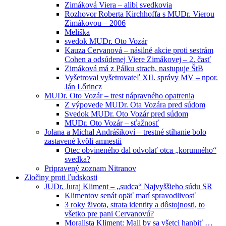
Zimáková Viera – alibi svedkovia
Rozhovor Roberta Kirchhoffa s MUDr. Vierou
Zimákovou – 2006
Meliška
svedok MUDr. Oto Vozár
Kauza Cervanová – násilné akcie proti sestrám
Cohen a odsúdenej Viere Zimákovej – 2. časť
Zimáková má z Pálku strach, nastupuje ŠtB
Vyšetroval vyšetrovateľ XII. správy MV – npor.
Ján Lőrincz
MUDr. Oto Vozár – trest nápravného opatrenia
Z výpovede MUDr. Ota Vozára pred súdom
Svedok MUDr. Oto Vozár pred súdom
MUDr. Oto Vozár – sťažnosť
Jolana a Michal Andrášikoví – trestné stíhanie bolo
zastavené kvôli amnestii
Otec obvineného dal odvolať otca „korunného“
svedka?
Pripravený zoznam Nitranov
Zločiny proti ľudskosti
JUDr. Juraj Kliment – „sudca“ Najvyššieho súdu SR
Klimentov senát opäť marí spravodlivosť
3 roky života, strata identity a dôstojnosti, to
všetko pre pani Cervanovú?
Moralista Kliment: Mali by sa všetci hanbiť …