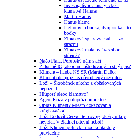
Investigatívne a analytické –
klamstvá Hanusa
Martin Hanus
Hanus klame
Definitívna bodka, dvojbodka a tri
bodky
Zimáková splav vytesnila – zo
strachu
Zimáková mala byť väzobne
stíhaná?
Načo Fiala, Porubský nám stačí
Žalostné IQ, alebo nenaštudovaný trestný spis?
Kliment – hanba NS SR (Martin Daňo)
Kliment obhajuje nezdôvodnený rozsudok
Lož! – Škrobánek nikoho z obžalovaných
nepoznal
Hlúposť alebo klamstvo?
Agent Koza v poloprázdnom kine
Obraz Kliment? Miesto dokazovania
krágľovačka!
Lož! Ľudovít Cervan telo svojej dcéry nikdy
nevidel. V žiadnej pitevni nebol!
Lož! Kliment politickú moc kontaktuje
pravidelne