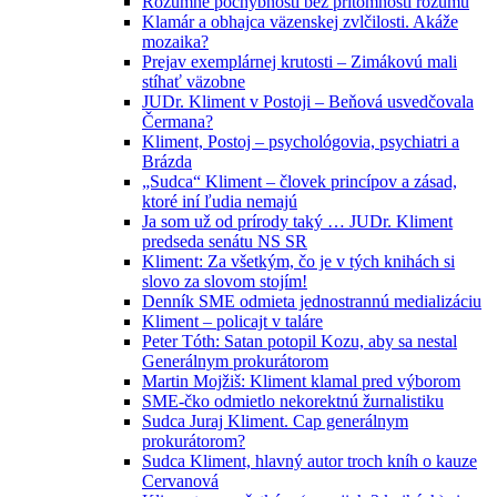
Rozumné pochybnosti bez prítomnosti rozumu
Klamár a obhajca väzenskej zvlčilosti. Akáže
mozaika?
Prejav exemplárnej krutosti – Zimákovú mali
stíhať väzobne
JUDr. Kliment v Postoji – Beňová usvedčovala
Čermana?
Kliment, Postoj – psychológovia, psychiatri a
Brázda
„Sudca“ Kliment – človek princípov a zásad,
ktoré iní ľudia nemajú
Ja som už od prírody taký … JUDr. Kliment
predseda senátu NS SR
Kliment: Za všetkým, čo je v tých knihách si
slovo za slovom stojím!
Denník SME odmieta jednostrannú medializáciu
Kliment – policajt v taláre
Peter Tóth: Satan potopil Kozu, aby sa nestal
Generálnym prokurátorom
Martin Mojžiš: Kliment klamal pred výborom
SME-čko odmietlo nekorektnú žurnalistiku
Sudca Juraj Kliment. Cap generálnym
prokurátorom?
Sudca Kliment, hlavný autor troch kníh o kauze
Cervanová