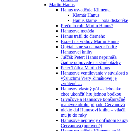
Martin Hanus
Hanus usvedčuje Klimenta
Klamár Hanus
Hanus klame – bola diskotéke
Prečo to robí Martin Hanus?
Hanusova metóda
Hanus trafil do čierneho
Expert na vrahov Martin Hanus
Opýtali sme sa na názor ľudí z
Hanusovej knihy
Juščák Peter: Hanus neprináša
žiadne odpovede na staré otázky
Peter Tóth a Martin Hanus
Hanusove ventilovanie v súvislosti s
výsluchmi Viery Zimákovej je
zvrátené …
Hanusov vlastný gól – alebo ako
chce ukončiť hru jednou bodkou.
Glvačove a Hanusove konšpiračné
manévre okolo prípadu Cervanová
niekto dal Hanusovi knihu – vtlačil
mu ju do ruky
Hanusove nepravdy ohľadom kauzy
Cervanová (upravené)
Hanus usvedčuje Klimenta zo lži