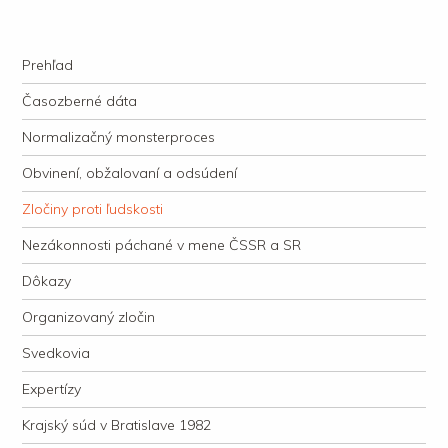
kauzacervanova.sk
Najdlhšie trvajúci, dodnes nevyjasnený súdny proces v dejnách slovenskej
Navigation
justície
Skip to content
Prehľad
Časozberné dáta
Normalizačný monsterproces
Obvinení, obžalovaní a odsúdení
Zločiny proti ľudskosti
Nezákonnosti páchané v mene ČSSR a SR
Dôkazy
Organizovaný zločin
Svedkovia
Expertízy
Krajský súd v Bratislave 1982