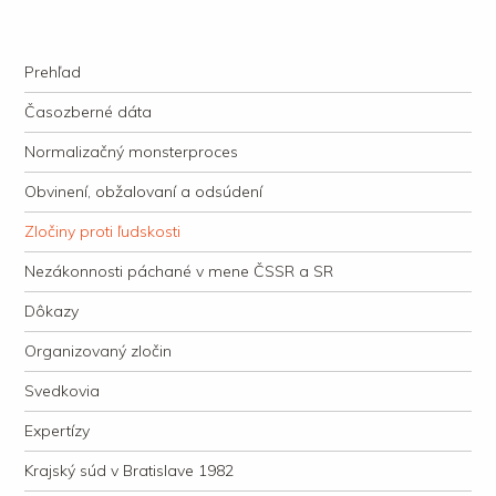
kauzacervanova.sk
Najdlhšie trvajúci, dodnes nevyjasnený súdny proces v dejnách slovenskej
Navigation
justície
Skip to content
Prehľad
Časozberné dáta
Normalizačný monsterproces
Obvinení, obžalovaní a odsúdení
Zločiny proti ľudskosti
Nezákonnosti páchané v mene ČSSR a SR
Dôkazy
Organizovaný zločin
Svedkovia
Expertízy
Krajský súd v Bratislave 1982