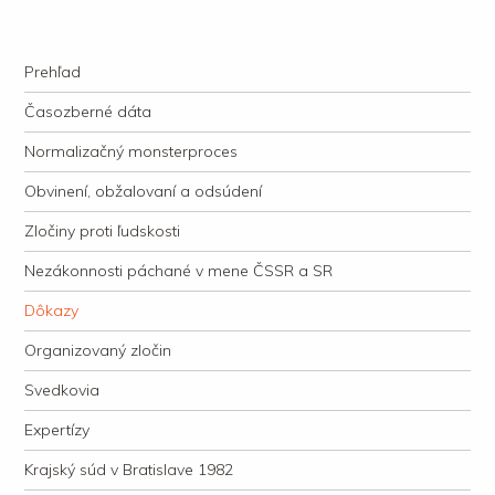
kauzacervanova.sk
Najdlhšie trvajúci, dodnes nevyjasnený súdny proces v dejnách slovenskej
Navigation
justície
Skip to content
Prehľad
Časozberné dáta
Normalizačný monsterproces
Obvinení, obžalovaní a odsúdení
Zločiny proti ľudskosti
Nezákonnosti páchané v mene ČSSR a SR
Dôkazy
Organizovaný zločin
Svedkovia
Expertízy
Krajský súd v Bratislave 1982