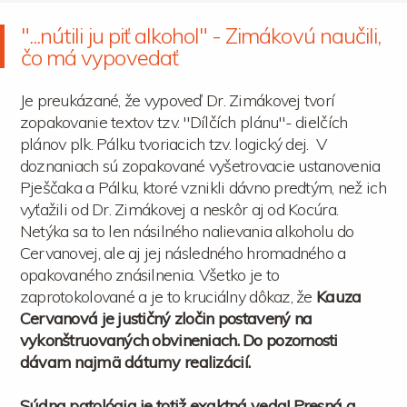
"...nútili ju piť alkohol" - Zimákovú naučili,
čo má vypovedať
Je preukázané, že vypoveď Dr. Zimákovej tvorí
zopakovanie textov tzv. "Dílčích plánu"- dielčích
plánov plk. Pálku tvoriacich tzv. logický dej. V
doznaniach sú zopakované vyšetrovacie ustanovenia
Pješčaka a Pálku, ktoré vznikli dávno predtým, než ich
vyťažili od Dr. Zimákovej a neskôr aj od Kocúra.
Netýka sa to len násilného nalievania alkoholu do
Cervanovej, ale aj jej následného hromadného a
opakovaného znásilnenia. Všetko je to
zaprotokolované a je to kruciálny dôkaz, že
Kauza
Cervanová je justičný zločin postavený na
vykonštruovaných obvineniach. Do pozornosti
dávam najmä dátumy realizácií.
Súdna patológia je totiž exaktná veda!
Presná a