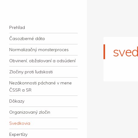
kauzacervanova.sk
Najdlhšie trvajúci, dodnes nevyjasnený
Navigation
súdny proces v dejnách slovenskej justície
Skip to content
Prehľad
Časozberné dáta
sved
Normalizačný monsterproces
Obvinení, obžalovaní a odsúdení
Zločiny proti ľudskosti
Nezákonnosti páchané v mene
ČSSR a SR
Dôkazy
Organizovaný zločin
Svedkovia
Expertízy