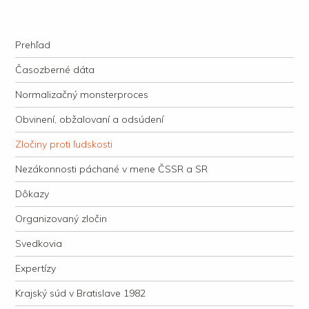
kauzacervanova.sk
Najdlhšie trvajúci, dodnes nevyjasnený súdny proces v dejnách slovenskej
Navigation
justície
Skip to content
Prehľad
Časozberné dáta
Normalizačný monsterproces
Obvinení, obžalovaní a odsúdení
Zločiny proti ľudskosti
Nezákonnosti páchané v mene ČSSR a SR
Dôkazy
Organizovaný zločin
Svedkovia
Expertízy
Krajský súd v Bratislave 1982