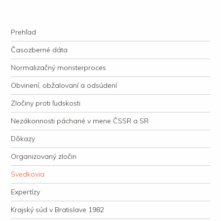
kauzacervanova.sk
Najdlhšie trvajúci, dodnes nevyjasnený súdny proces v dejnách slovenskej
Navigation
justície
Skip to content
Prehľad
Časozberné dáta
Normalizačný monsterproces
Obvinení, obžalovaní a odsúdení
Zločiny proti ľudskosti
Nezákonnosti páchané v mene ČSSR a SR
Dôkazy
Organizovaný zločin
Svedkovia
Expertízy
Krajský súd v Bratislave 1982