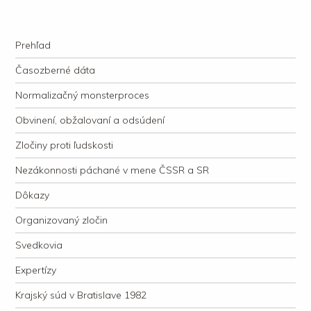
kauzacervanova.sk
Najdlhšie trvajúci, dodnes nevyjasnený súdny proces v dejnách slovenskej
Navigation
justície
Skip to content
Prehľad
Časozberné dáta
Normalizačný monsterproces
Obvinení, obžalovaní a odsúdení
Zločiny proti ľudskosti
Nezákonnosti páchané v mene ČSSR a SR
Dôkazy
Organizovaný zločin
Svedkovia
Expertízy
Krajský súd v Bratislave 1982