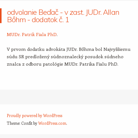
odvolanie Beďač - v zast. JUDr. Allan
Bőhm - dodatok č. 1
MUDr. Patrik Fiala PhD
.
V prvom dodatku advokáta JUDr. Bőhma bol Najvyššiemu
súdu SR predložený súdnoznalecký posudok súdneho
znalca z odboru patológie MUDr. Patrika Fialu PhD.
Proudly powered by WordPress
Theme: Confit by
WordPress.com
.