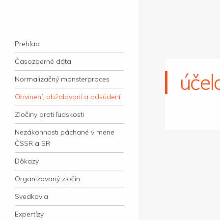
kauzacervanova.sk
Najdlhšie trvajúci, dodnes nevyjasnený
Navigation
súdny proces v dejnách slovenskej justície
Skip to content
Prehľad
Časozberné dáta
účel
Normalizačný monsterproces
Obvinení, obžalovaní a odsúdení
Zločiny proti ľudskosti
Nezákonnosti páchané v mene
ČSSR a SR
Dôkazy
Organizovaný zločin
Svedkovia
Expertízy