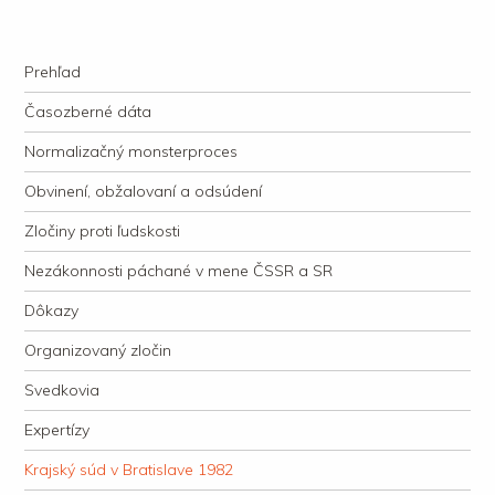
kauzacervanova.sk
Najdlhšie trvajúci, dodnes nevyjasnený súdny proces v dejnách slovenskej
Navigation
justície
Skip to content
Prehľad
Časozberné dáta
Normalizačný monsterproces
Obvinení, obžalovaní a odsúdení
Zločiny proti ľudskosti
Nezákonnosti páchané v mene ČSSR a SR
Dôkazy
Organizovaný zločin
Svedkovia
Expertízy
Krajský súd v Bratislave 1982