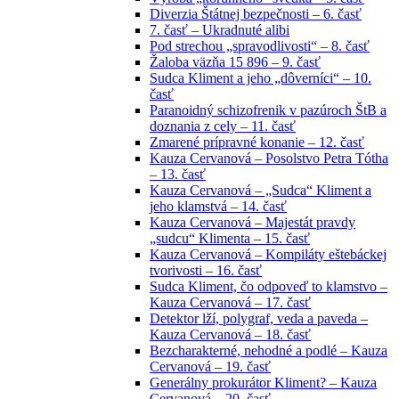
Diverzia Štátnej bezpečnosti – 6. časť
7. časť – Ukradnuté alibi
Pod strechou „spravodlivosti“ – 8. časť
Žaloba väzňa 15 896 – 9. časť
Sudca Kliment a jeho „dôverníci“ – 10.
časť
Paranoidný schizofrenik v pazúroch ŠtB a
doznania z cely – 11. časť
Zmarené prípravné konanie – 12. časť
Kauza Cervanová – Posolstvo Petra Tótha
– 13. časť
Kauza Cervanová – „Sudca“ Kliment a
jeho klamstvá – 14. časť
Kauza Cervanová – Majestát pravdy
„sudcu“ Klimenta – 15. časť
Kauza Cervanová – Kompiláty eštebáckej
tvorivosti – 16. časť
Sudca Kliment, čo odpoveď to klamstvo –
Kauza Cervanová – 17. časť
Detektor lží, polygraf, veda a paveda –
Kauza Cervanová – 18. časť
Bezcharakterné, nehodné a podlé – Kauza
Cervanová – 19. časť
Generálny prokurátor Kliment? – Kauza
Cervanová – 20. časť