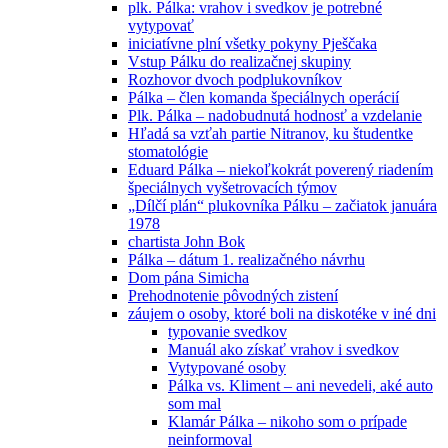
plk. Pálka: vrahov i svedkov je potrebné
vytypovať
iniciatívne plní všetky pokyny Pješčaka
Vstup Pálku do realizačnej skupiny
Rozhovor dvoch podplukovníkov
Pálka – člen komanda špeciálnych operácií
Plk. Pálka – nadobudnutá hodnosť a vzdelanie
Hľadá sa vzťah partie Nitranov, ku študentke
stomatológie
Eduard Pálka – niekoľkokrát poverený riadením
špeciálnych vyšetrovacích týmov
„Dílčí plán“ plukovníka Pálku – začiatok januára
1978
chartista John Bok
Pálka – dátum 1. realizačného návrhu
Dom pána Simicha
Prehodnotenie pôvodných zistení
záujem o osoby, ktoré boli na diskotéke v iné dni
typovanie svedkov
Manuál ako získať vrahov i svedkov
Vytypované osoby
Pálka vs. Kliment – ani nevedeli, aké auto
som mal
Klamár Pálka – nikoho som o prípade
neinformoval