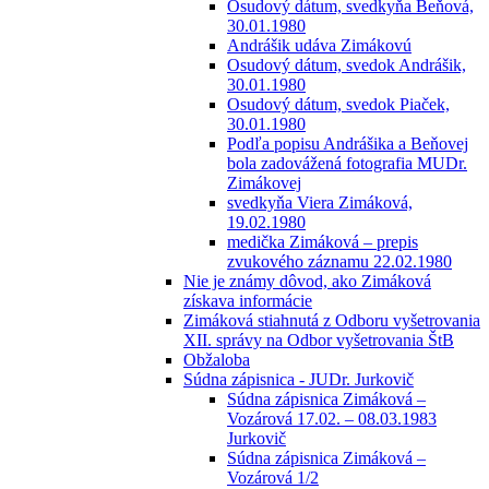
Osudový dátum, svedkyňa Beňová,
30.01.1980
Andrášik udáva Zimákovú
Osudový dátum, svedok Andrášik,
30.01.1980
Osudový dátum, svedok Piaček,
30.01.1980
Podľa popisu Andrášika a Beňovej
bola zadovážená fotografia MUDr.
Zimákovej
svedkyňa Viera Zimáková,
19.02.1980
medička Zimáková – prepis
zvukového záznamu 22.02.1980
Nie je známy dôvod, ako Zimáková
získava informácie
Zimáková stiahnutá z Odboru vyšetrovania
XII. správy na Odbor vyšetrovania ŠtB
Obžaloba
Súdna zápisnica - JUDr. Jurkovič
Súdna zápisnica Zimáková –
Vozárová 17.02. – 08.03.1983
Jurkovič
Súdna zápisnica Zimáková –
Vozárová 1/2