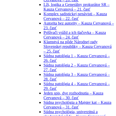
Lži, logika a Generálny prokurátor SR –
Kauza Cervanová – 21. časť
Komplex sadistickej nenávisti – Kauza
Cervanová – 22. časť
Autorita bez autority – Kauza Cervanová –
23. časť
Prišívači vrážd a ich tlačovka – Kauza
Cervanová – 24. časť
Klamstvá na pôde Národnej rady
Slovenskej republiky – Kauza Cervanová
– 25. časť
Súdna patológia 1 – Kauza Cervanová –
26. časť
Súdna patológia 2 – Kauza Cervanová –
27. časť
Súdna patológia 3 – Kauza Cervanová –
28. časť
Súdna patológia 4 – Kauza Cervanová –
29. časť
Jeden spis, dve rozhodnutia – Kauza
Cervanová – 30. časť
Súdna psychológia a Majster kat – Kauza
Cervanová – 31. časť
Súdna psychológia, univerzitná a