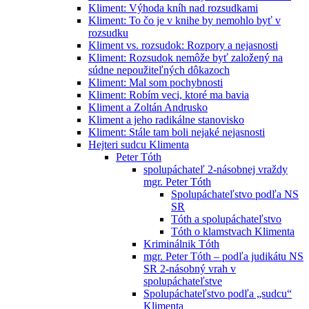
Kliment: Výhoda kníh nad rozsudkami
Kliment: To čo je v knihe by nemohlo byť v
rozsudku
Kliment vs. rozsudok: Rozpory a nejasnosti
Kliment: Rozsudok nemôže byť založený na
súdne nepoužiteľných dôkazoch
Kliment: Mal som pochybnosti
Kliment: Robím veci, ktoré ma bavia
Kliment a Zoltán Andrusko
Kliment a jeho radikálne stanovisko
Kliment: Stále tam boli nejaké nejasnosti
Hejteri sudcu Klimenta
Peter Tóth
spolupáchateľ 2-násobnej vraždy
mgr. Peter Tóth
Spolupáchateľstvo podľa NS
SR
Tóth a spolupáchateľstvo
Tóth o klamstvach Klimenta
Kriminálnik Tóth
mgr. Peter Tóth – podľa judikátu NS
SR 2-násobný vrah v
spolupáchateľstve
Spolupáchateľstvo podľa „sudcu“
Klimenta