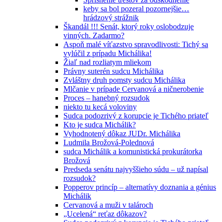
keby sa bol pozeral pozornejšie…
hrádzový strážnik
Škandál !!! Senát, ktorý roky oslobodzuje
vinných. Zadarmo?
Aspoň malé víťazstvo spravodlivosti: Tichý sa
vylúčil z prípadu Michálika!
Žiaľ nad rozliatym mliekom
Právny suterén sudcu Michálika
Zvláštny druh pomsty sudcu Michálika
Mlčanie v prípade Cervanová a ničnerobenie
Proces – hanebný rozsudok
niekto tu kecá voloviny
Sudca podozrivý z korupcie je Tichého priateľ
Kto je sudca Michálik?
Vyhodnotený dôkaz JUDr. Michálika
Ludmila Brožová-Polednová
sudca Michálik a komunistická prokurátorka
Brožová
Predseda senátu najvyššieho súdu – už napísal
rozsudok?
Popperov princíp – alternatívy doznania a génius
Michálik
Cervanová a muži v talároch
„Ucelená“ reťaz dôkazov?