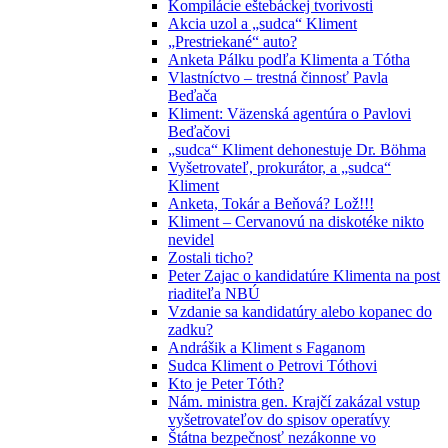
Kompilácie eštebáckej tvorivosti
Akcia uzol a „sudca“ Kliment
„Prestriekané“ auto?
Anketa Pálku podľa Klimenta a Tótha
Vlastníctvo – trestná činnosť Pavla
Beďača
Kliment: Väzenská agentúra o Pavlovi
Beďačovi
„sudca“ Kliment dehonestuje Dr. Böhma
Vyšetrovateľ, prokurátor, a „sudca“
Kliment
Anketa, Tokár a Beňová? Lož!!!
Kliment – Cervanovú na diskotéke nikto
nevidel
Zostali ticho?
Peter Zajac o kandidatúre Klimenta na post
riaditeľa NBÚ
Vzdanie sa kandidatúry alebo kopanec do
zadku?
Andrášik a Kliment s Faganom
Sudca Kliment o Petrovi Tóthovi
Kto je Peter Tóth?
Nám. ministra gen. Krajčí zakázal vstup
vyšetrovateľov do spisov operatívy
Štátna bezpečnosť nezákonne vo