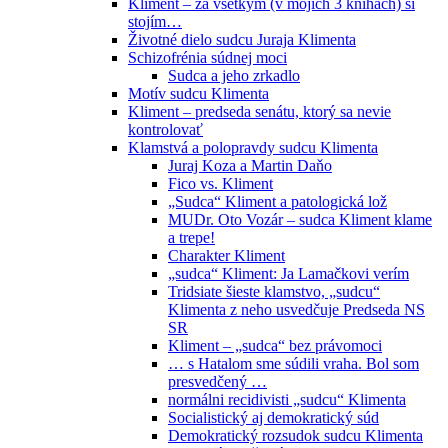
Kliment – za všetkým (v mojich 3 knihách) si
stojím…
Životné dielo sudcu Juraja Klimenta
Schizofrénia súdnej moci
Sudca a jeho zrkadlo
Motív sudcu Klimenta
Kliment – predseda senátu, ktorý sa nevie
kontrolovať
Klamstvá a polopravdy sudcu Klimenta
Juraj Koza a Martin Daňo
Fico vs. Kliment
„Sudca“ Kliment a patologická lož
MUDr. Oto Vozár – sudca Kliment klame
a trepe!
Charakter Kliment
„sudca“ Kliment: Ja Lamačkovi verím
Tridsiate šieste klamstvo, „sudcu“
Klimenta z neho usvedčuje Predseda NS
SR
Kliment – „sudca“ bez právomoci
… s Hatalom sme súdili vraha. Bol som
presvedčený …
normálni recidivisti „sudcu“ Klimenta
Socialistický aj demokratický súd
Demokratický rozsudok sudcu Klimenta