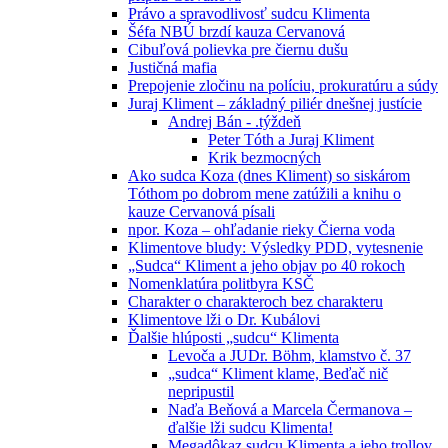
Právo a spravodlivosť sudcu Klimenta
Šéfa NBÚ brzdí kauza Cervanová
Cibuľová polievka pre čiernu dušu
Justičná mafia
Prepojenie zločinu na políciu, prokuratúru a súdy
Juraj Kliment – základný piliér dnešnej justície
Andrej Bán - .týždeň
Peter Tóth a Juraj Kliment
Krik bezmocných
Ako sudca Koza (dnes Kliment) so siskárom
Tóthom po dobrom mene zatúžili a knihu o
kauze Cervanová písali
npor. Koza – ohľadanie rieky Čierna voda
Klimentove bludy: Výsledky PDD, vytesnenie
„Sudca“ Kliment a jeho objav po 40 rokoch
Nomenklatúra politbyra KSČ
Charakter o charakteroch bez charakteru
Klimentove lži o Dr. Kubálovi
Ďalšie hlúposti „sudcu“ Klimenta
Levoča a JUDr. Böhm, klamstvo č. 37
„sudca“ Kliment klame, Beďač nič
nepripustil
Naďa Beňová a Marcela Čermanova –
ďalšie lži sudcu Klimenta!
Megadôkaz sudcu Klimenta a jeho trollov