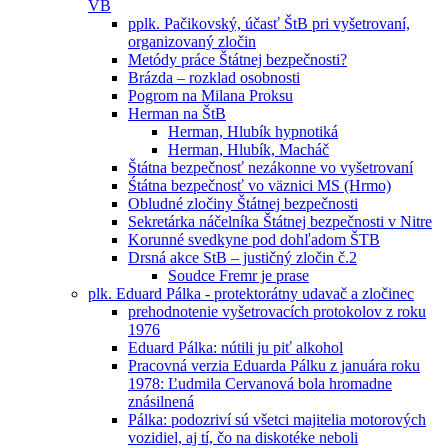
VB
pplk. Pačikovský, účasť ŠtB pri vyšetrovaní,
organizovaný zločin
Metódy práce Štátnej bezpečnosti?
Brázda – rozklad osobnosti
Pogrom na Milana Proksu
Herman na ŠtB
Herman, Hlubík hypnotiká
Herman, Hlubík, Macháč
Štátna bezpečnosť nezákonne vo vyšetrovaní
Śtátna bezpečnosť vo väznici MS (Hrmo)
Obludné zločiny Štátnej bezpečnosti
Sekretárka náčelníka Štátnej bezpečnosti v Nitre
Korunné svedkyne pod dohľadom ŠTB
Drsná akce StB – justičný zločin č.2
Soudce Fremr je prase
plk. Eduard Pálka - protektorátny udavač a zločinec
prehodnotenie vyšetrovacích protokolov z roku
1976
Eduard Pálka: nútili ju piť alkohol
Pracovná verzia Eduarda Pálku z januára roku
1978: Ľudmila Cervanová bola hromadne
znásilnená
Pálka: podozriví sú všetci majitelia motorových
vozidiel, aj tí, čo na diskotéke neboli