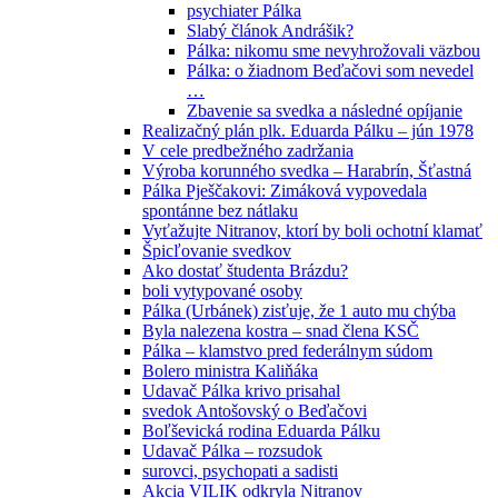
psychiater Pálka
Slabý článok Andrášik?
Pálka: nikomu sme nevyhrožovali väzbou
Pálka: o žiadnom Beďačovi som nevedel
…
Zbavenie sa svedka a následné opíjanie
Realizačný plán plk. Eduarda Pálku – jún 1978
V cele predbežného zadržania
Výroba korunného svedka – Harabrín, Šťastná
Pálka Pješčakovi: Zimáková vypovedala
spontánne bez nátlaku
Vyťažujte Nitranov, ktorí by boli ochotní klamať
Špicľovanie svedkov
Ako dostať študenta Brázdu?
boli vytypované osoby
Pálka (Urbánek) zisťuje, že 1 auto mu chýba
Byla nalezena kostra – snad člena KSČ
Pálka – klamstvo pred federálnym súdom
Bolero ministra Kaliňáka
Udavač Pálka krivo prisahal
svedok Antošovský o Beďačovi
Boľševická rodina Eduarda Pálku
Udavač Pálka – rozsudok
surovci, psychopati a sadisti
Akcia VILIK odkryla Nitranov