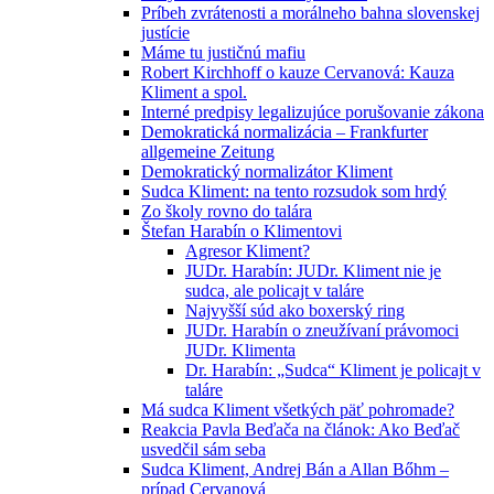
Príbeh zvrátenosti a morálneho bahna slovenskej
justície
Máme tu justičnú mafiu
Robert Kirchhoff o kauze Cervanová: Kauza
Kliment a spol.
Interné predpisy legalizujúce porušovanie zákona
Demokratická normalizácia – Frankfurter
allgemeine Zeitung
Demokratický normalizátor Kliment
Sudca Kliment: na tento rozsudok som hrdý
Zo školy rovno do talára
Štefan Harabín o Klimentovi
Agresor Kliment?
JUDr. Harabín: JUDr. Kliment nie je
sudca, ale policajt v taláre
Najvyšší súd ako boxerský ring
JUDr. Harabín o zneužívaní právomoci
JUDr. Klimenta
Dr. Harabín: „Sudca“ Kliment je policajt v
taláre
Má sudca Kliment všetkých päť pohromade?
Reakcia Pavla Beďača na článok: Ako Beďač
usvedčil sám seba
Sudca Kliment, Andrej Bán a Allan Bőhm –
prípad Cervanová