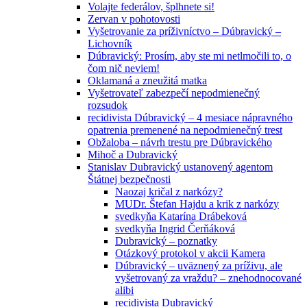
Volajte federálov, šplhnete si!
Zervan v pohotovosti
Vyšetrovanie za príživníctvo – Dúbravický –
Lichovník
Dúbravický: Prosím, aby ste mi netlmočili to, o
čom nič neviem!
Oklamaná a zneužitá matka
Vyšetrovateľ zabezpečí nepodmienečný
rozsudok
recidivista Dúbravický – 4 mesiace nápravného
opatrenia premenené na nepodmienečný trest
Obžaloba – návrh trestu pre Dúbravického
Mihoč a Dubravický
Stanislav Dubravický ustanovený agentom
Štátnej bezpečnosti
Naozaj kričal z narkózy?
MUDr. Štefan Hajdu a krik z narkózy
svedkyňa Katarína Drábeková
svedkyňa Ingrid Čerňáková
Dubravický – poznatky
Otázkový protokol v akcii Kamera
Dúbravický – uväznený za príživu, ale
vyšetrovaný za vraždu? – znehodnocované
alibi
recidivista Dubravický