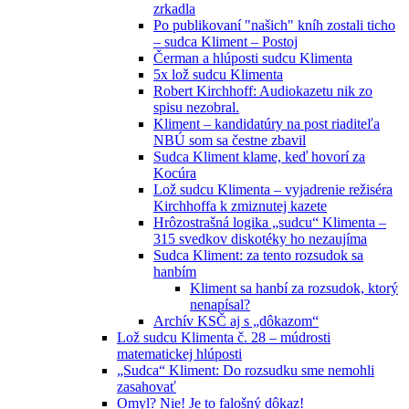
zrkadla
Po publikovaní "našich" kníh zostali ticho
– sudca Kliment – Postoj
Čerman a hlúposti sudcu Klimenta
5x lož sudcu Klimenta
Robert Kirchhoff: Audiokazetu nik zo
spisu nezobral.
Kliment – kandidatúry na post riaditeľa
NBÚ som sa čestne zbavil
Sudca Kliment klame, keď hovorí za
Kocúra
Lož sudcu Klimenta – vyjadrenie režiséra
Kirchhoffa k zmiznutej kazete
Hrôzostrašná logika „sudcu“ Klimenta –
315 svedkov diskotéky ho nezaujíma
Sudca Kliment: za tento rozsudok sa
hanbím
Kliment sa hanbí za rozsudok, ktorý
nenapísal?
Archív KSČ aj s „dôkazom“
Lož sudcu Klimenta č. 28 – múdrosti
matematickej hlúposti
„Sudca“ Kliment: Do rozsudku sme nemohli
zasahovať
Omyl? Nie! Je to falošný dôkaz!