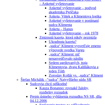
– Anketné vyšetrovanie
Anketné vyšetrovanie – podvod
akademika Pješčaka
Anketa, Vittek a Klimentova logika
Anketné vyšetrovanie v ponímaní
sudcu Klimenta
Anketa – Hanus
Anketné vyšetrovanie – rok 1978
Zmiznutá kazeta, ktorá nikdy nezmizla
Ukradnuta kazeta?
„sudca“ Kliment vysvetľuje zmenu
výpovede svedka Vargu
„sudca“ Kliment: nič
nenasvedčovalo násiliu
Sedem ugrilovaných, traja
Klimentovia, dvaja Kaliňákovia a
jeden Tóth
Zoroslav Kollár vs. „sudca“ Kliment
Štefan Michálik –"sudca" Najvyššieho súdu SR
Sudcovia chcú odškodné
Kauza Bonanno: rovnaké žaloby,
rozdielny rozsudok
Prepis ústneho vyhlásenia rozsudku NS SR, dňa
04.12.2006
Sprísnenie trestov za odškodnenie