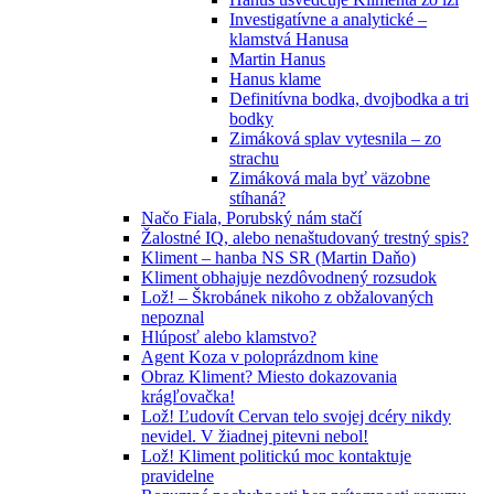
Investigatívne a analytické –
klamstvá Hanusa
Martin Hanus
Hanus klame
Definitívna bodka, dvojbodka a tri
bodky
Zimáková splav vytesnila – zo
strachu
Zimáková mala byť väzobne
stíhaná?
Načo Fiala, Porubský nám stačí
Žalostné IQ, alebo nenaštudovaný trestný spis?
Kliment – hanba NS SR (Martin Daňo)
Kliment obhajuje nezdôvodnený rozsudok
Lož! – Škrobánek nikoho z obžalovaných
nepoznal
Hlúposť alebo klamstvo?
Agent Koza v poloprázdnom kine
Obraz Kliment? Miesto dokazovania
krágľovačka!
Lož! Ľudovít Cervan telo svojej dcéry nikdy
nevidel. V žiadnej pitevni nebol!
Lož! Kliment politickú moc kontaktuje
pravidelne