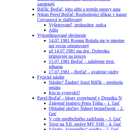
zamietajú
Bilčík: Beďač, jeho alibi a termín opravy auta
Nitran Pavel Beďač: Rozhodujúci dôkaz v kauze
Cervanová je sfalšovaný
Vyšetrovateľ, prokurátor, sudca
Alibi
Vykonštruované obvinenie
14.07.1981 Roman Brázda nie je miestne
ani vecne orientovaný
už 14.07.1981 ma doc. Dobrotka
pripravuje na proces
15.07.1981 Beďač – zahájenie trest.
stíhania
17.07.1981 – Beďač – uvalenie väzby
Fyzické násilie
Násilie? Žiadne! Jozef Bilčík – predseda
senátu
Kto to vymyslel?
Pavel Beďač – blogy zverejnené v Denníku N
Zglejené bratstvo Petra Tótha – 1. časť
Obludné zločiny Štátnej bezpečnosti – 2.
časť
V cele predbežného zadržania – 3. časť
Teror na XII. správe MV SSR – 4. časť
Výroba „korunného“ svedka – 5. časť