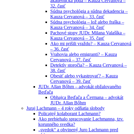
akademická pôda – Kauza Cervanová –
32. časť
Súdna psychológia a súdna dekadencia –
Kauza Cervanová – 33. časť
Súdna psychológia – lož alebo fraška –
Kauza Cervanová – 34. časť
Pachové stopy JUDr. Milana Valašíka –
Kauza Cervanová – 35. časť
Ako mi prišili vraždu? – Kauza Cervanová
– 36. časť
Vrahovia alebo emigranti? – Kauza
Cervanová – 37. časť
Detektív storočia? – Kauza Cervanová –
38. časť
Obesiť alebo vykastrovať? – Kauza
Cervanová – 39. časť
JUDr. Allan Bőhm – advokát obžalovaného
Beďača
Obhajca Beďača a Čermana – advokát
JUDr. Allan Bőhm
Juraj Lachmann – 4 roky odňatia slobody
Policajný kolaborant Lachmann?
Ako prebiehalo spracovanie Lachmanna, tzv.
korunného svedka?
„svedok“ a obvinený Juro Lachmann pred