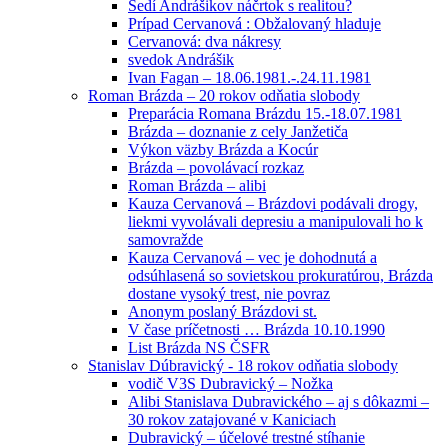
Sedí Andrášikov náčrtok s realitou?
Prípad Cervanová : Obžalovaný hladuje
Cervanová: dva nákresy
svedok Andrášik
Ivan Fagan – 18.06.1981.-.24.11.1981
Roman Brázda – 20 rokov odňatia slobody
Preparácia Romana Brázdu 15.-18.07.1981
Brázda – doznanie z cely Janžetiča
Výkon väzby Brázda a Kocúr
Brázda – povolávací rozkaz
Roman Brázda – alibi
Kauza Cervanová – Brázdovi podávali drogy,
liekmi vyvolávali depresiu a manipulovali ho k
samovražde
Kauza Cervanová – vec je dohodnutá a
odsúhlasená so sovietskou prokuratúrou, Brázda
dostane vysoký trest, nie povraz
Anonym poslaný Brázdovi st.
V čase príčetnosti … Brázda 10.10.1990
List Brázda NS ČSFR
Stanislav Dúbravický - 18 rokov odňatia slobody
vodič V3S Dubravický – Nožka
Alibi Stanislava Dubravického – aj s dôkazmi –
30 rokov zatajované v Kaniciach
Dubravický – účelové trestné stíhanie