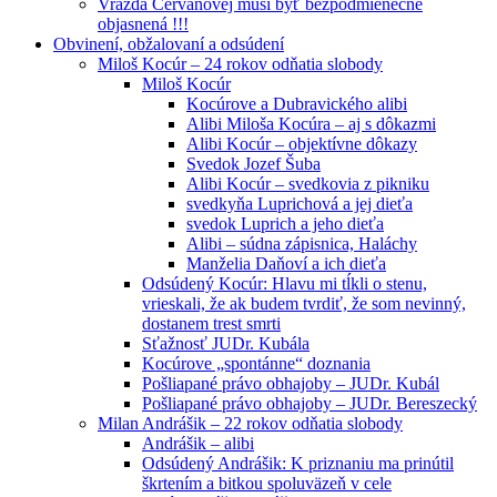
Vražda Cervanovej musí byť bezpodmienečne
objasnená !!!
Obvinení, obžalovaní a odsúdení
Miloš Kocúr – 24 rokov odňatia slobody
Miloš Kocúr
Kocúrove a Dubravického alibi
Alibi Miloša Kocúra – aj s dôkazmi
Alibi Kocúr – objektívne dôkazy
Svedok Jozef Šuba
Alibi Kocúr – svedkovia z pikniku
svedkyňa Luprichová a jej dieťa
svedok Luprich a jeho dieťa
Alibi – súdna zápisnica, Haláchy
Manželia Daňoví a ich dieťa
Odsúdený Kocúr: Hlavu mi tĺkli o stenu,
vrieskali, že ak budem tvrdiť, že som nevinný,
dostanem trest smrti
Sťažnosť JUDr. Kubála
Kocúrove „spontánne“ doznania
Pošliapané právo obhajoby – JUDr. Kubál
Pošliapané právo obhajoby – JUDr. Bereszecký
Milan Andrášik – 22 rokov odňatia slobody
Andrášik – alibi
Odsúdený Andrášik: K priznaniu ma prinútil
škrtením a bitkou spoluväzeň v cele