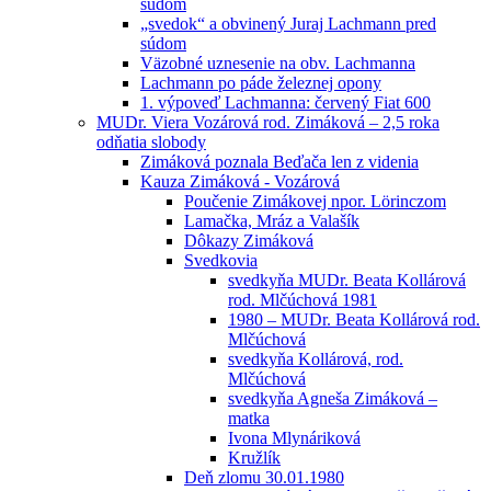
súdom
„svedok“ a obvinený Juraj Lachmann pred
súdom
Väzobné uznesenie na obv. Lachmanna
Lachmann po páde železnej opony
1. výpoveď Lachmanna: červený Fiat 600
MUDr. Viera Vozárová rod. Zimáková – 2,5 roka
odňatia slobody
Zimáková poznala Beďača len z videnia
Kauza Zimáková - Vozárová
Poučenie Zimákovej npor. Lörinczom
Lamačka, Mráz a Valašík
Dôkazy Zimáková
Svedkovia
svedkyňa MUDr. Beata Kollárová
rod. Mlčúchová 1981
1980 – MUDr. Beata Kollárová rod.
Mlčúchová
svedkyňa Kollárová, rod.
Mlčúchová
svedkyňa Agneša Zimáková –
matka
Ivona Mlynáriková
Kružlík
Deň zlomu 30.01.1980