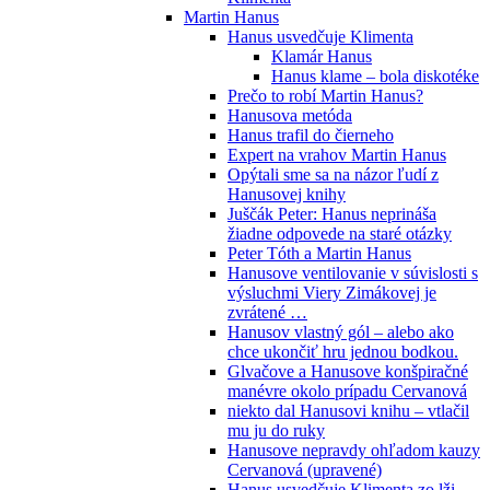
Martin Hanus
Hanus usvedčuje Klimenta
Klamár Hanus
Hanus klame – bola diskotéke
Prečo to robí Martin Hanus?
Hanusova metóda
Hanus trafil do čierneho
Expert na vrahov Martin Hanus
Opýtali sme sa na názor ľudí z
Hanusovej knihy
Juščák Peter: Hanus neprináša
žiadne odpovede na staré otázky
Peter Tóth a Martin Hanus
Hanusove ventilovanie v súvislosti s
výsluchmi Viery Zimákovej je
zvrátené …
Hanusov vlastný gól – alebo ako
chce ukončiť hru jednou bodkou.
Glvačove a Hanusove konšpiračné
manévre okolo prípadu Cervanová
niekto dal Hanusovi knihu – vtlačil
mu ju do ruky
Hanusove nepravdy ohľadom kauzy
Cervanová (upravené)
Hanus usvedčuje Klimenta zo lži