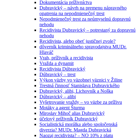
Dokumentácia príživníctva
Dubravický – návrh na premenu nápravného
opatrenia na nepodmienečný trest
Nepodmienečný trest za neúmyselnú dopravnú
nehodu
Recidivista Dubravický – potrestaný za dopravnú
nehodu
Recidivista, alebo obeť justičnej zvole?
dôverník kriminálneho spravodajstva MUDr.
Hlaváč
Vrah, príživník a recidivista
Vražda a dynamit
Recidivista Dúbravický
Dúbravický – trest
Výkon väzby vo väzobnej väznici v Žiline
Trestná činnosť Stanislava Dubravického
Dubravický, alibi, Lichovník a Noška
Dúbravický – alibi
Vyšetrovanie vraždy – vo väzbe za príživu
Motáky a agent Šturma
Miroslav Mihoč alias Dubravický
účelový príživník Dubravický
Socialistická morálka alebo spoločenská
diverzia? MUDr. Magda Dubravická
Naozaj recidivista? – NO 10% z platu