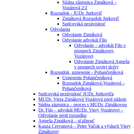
Súdna zápisnica Zimáková –
Vozárová 2/2
Rozsudok - JUDr. Jurkovič
Zimáková Rozsudok Jurkovič
Sudcovská nezávislosť
Odvolania
Odvolanie Zimáková
Odvolanie advokát Filo
Odvolanie – advokát Filo v
prospech Zimákovej-
Vozárovej
Odvolanie Zimáková Agneša
v prospech svojej dcéry
Rozsudok, uznesenie - Pohančeníková
Uznesenie Pohančeníková
Rozsudok Zimáková-Vozárová –
Pohančeníková
Sudcovská nezávislosť JUDr. Jurkoviča
MUDr. Viera Zimáková Vozárová pred súdom
Súdna zápisnica – proces s MUDr. Zimákovou
Dr. Filo – advokát MUDr. Viery Vozárovej –
Odvolanie proti rozsudku
Agneša Zimáková – sťažnosť
Kauza Cervanová – Peter Vačok a výsluch Viery
Zimákovej