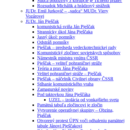
Sudca podozrivý z korupcie je Tichého priateľ
Rozsudok Michálik a hrádzový strážnik
JUDr. Emil Jurkovič – „sudca“ MUDr. Viery
Vozárovej
JUDr. Ján Pješčak
komunistická sviňa Ján Pješčak
Strannícky úkol Jána Pješčaka
Jasný úkol: pomníky
Odstráň pomníky
Pješčak – predseda vedeckotechnickej rady
Komunistický zločinec sovietskych spôsobov
Námestník ministra vnútra ČSSR
Pješčak – veliteľ pohraničnej stráže
Teória a prax Jána Pješčaka
Velitel pohraničnej stráže – Pješčak
Pješčak – náčelník Civilnej obrany ČSSR
Stíhanie komunistického vraha
Zamagurské noviny
Pod taktovkou Jána Pješčáka
UZEL – izolácia od vonkajšieho sveta
Pamätná tabuľa zločincovi je zločin
Vytvorenie operatívnej skupiny – Obzina,
Pjaščak
Otvorený protest ÚPN voči odhaleniu pamätnej
tabule Jánovi Pješčakovi