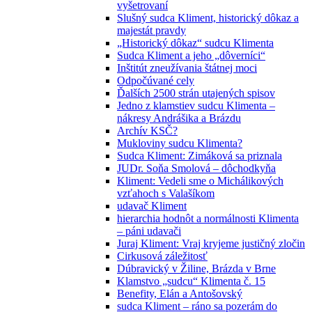
vyšetrovaní
Slušný sudca Kliment, historický dôkaz a
majestát pravdy
„Historický dôkaz“ sudcu Klimenta
Sudca Kliment a jeho „dôverníci“
Inštitút zneužívania štátnej moci
Odpočúvané cely
Ďalších 2500 strán utajených spisov
Jedno z klamstiev sudcu Klimenta –
nákresy Andrášika a Brázdu
Archív KSČ?
Mukloviny sudcu Klimenta?
Sudca Kliment: Zimáková sa priznala
JUDr. Soňa Smolová – dôchodkyňa
Kliment: Vedeli sme o Michálikových
vzťahoch s Valašíkom
udavač Kliment
hierarchia hodnôt a normálnosti Klimenta
– páni udavači
Juraj Kliment: Vraj kryjeme justičný zločin
Cirkusová záležitosť
Dúbravický v Žiline, Brázda v Brne
Klamstvo „sudcu“ Klimenta č. 15
Benefity, Elán a Antošovský
sudca Kliment – ráno sa pozerám do