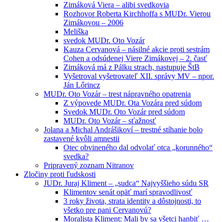
Zimáková Viera – alibi svedkovia
Rozhovor Roberta Kirchhoffa s MUDr. Vierou
Zimákovou – 2006
Meliška
svedok MUDr. Oto Vozár
Kauza Cervanová – násilné akcie proti sestrám
Cohen a odsúdenej Viere Zimákovej – 2. časť
Zimáková má z Pálku strach, nastupuje ŠtB
Vyšetroval vyšetrovateľ XII. správy MV – npor.
Ján Lőrincz
MUDr. Oto Vozár – trest nápravného opatrenia
Z výpovede MUDr. Ota Vozára pred súdom
Svedok MUDr. Oto Vozár pred súdom
MUDr. Oto Vozár – sťažnosť
Jolana a Michal Andrášikoví – trestné stíhanie bolo
zastavené kvôli amnestii
Otec obvineného dal odvolať otca „korunného“
svedka?
Pripravený zoznam Nitranov
Zločiny proti ľudskosti
JUDr. Juraj Kliment – „sudca“ Najvyššieho súdu SR
Klimentov senát opäť marí spravodlivosť
3 roky života, strata identity a dôstojnosti, to
všetko pre pani Cervanovú?
Moralista Kliment: Mali by sa všetci hanbiť …