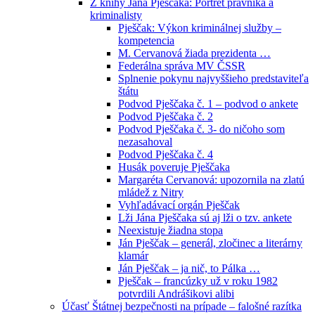
Z knihy Jána Pješčaka: Portrét právníka a
kriminalisty
Pješčak: Výkon kriminálnej služby –
kompetencia
M. Cervanová žiada prezidenta …
Federálna správa MV ČSSR
Splnenie pokynu najvyššieho predstaviteľa
štátu
Podvod Pješčaka č. 1 – podvod o ankete
Podvod Pješčaka č. 2
Podvod Pješčaka č. 3- do ničoho som
nezasahoval
Podvod Pješčaka č. 4
Husák poveruje Pješčaka
Margaréta Cervanová: upozornila na zlatú
mládež z Nitry
Vyhľadávací orgán Pješčak
Lži Jána Pješčaka sú aj lži o tzv. ankete
Neexistuje žiadna stopa
Ján Pješčak – generál, zločinec a literárny
klamár
Ján Pješčak – ja nič, to Pálka …
Pješčak – francúzky už v roku 1982
potvrdili Andrášikovi alibi
Účasť Štátnej bezpečnosti na prípade – falošné razítka