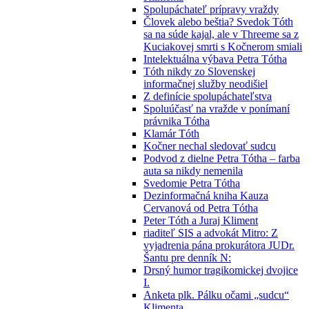
Spolupáchateľ prípravy vraždy
Človek alebo beštia? Svedok Tóth
sa na súde kajal, ale v Threeme sa z
Kuciakovej smrti s Kočnerom smiali
Intelektuálna výbava Petra Tótha
Tóth nikdy zo Slovenskej
informačnej služby neodišiel
Z definície spolupáchateľstva
Spoluúčasť na vražde v ponímaní
právnika Tótha
Klamár Tóth
Kočner nechal sledovať sudcu
Podvod z dielne Petra Tótha – farba
auta sa nikdy nemenila
Svedomie Petra Tótha
Dezinformačná kniha Kauza
Cervanová od Petra Tótha
Peter Tóth a Juraj Kliment
riaditeľ SIS a advokát Mitro: Z
vyjadrenia pána prokurátora JUDr.
Šantu pre denník N:
Drsný humor tragikomickej dvojice
I.
Anketa plk. Pálku očami „sudcu“
Klimenta