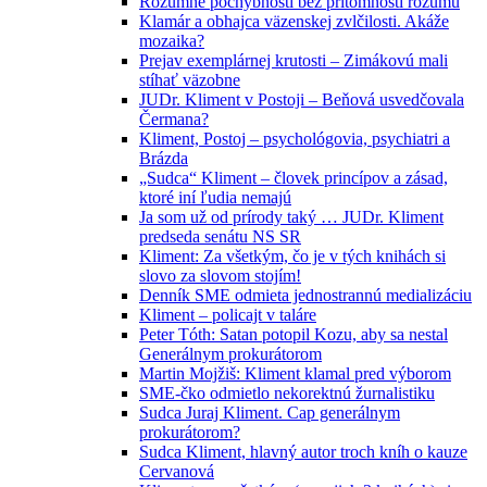
Rozumné pochybnosti bez prítomnosti rozumu
Klamár a obhajca väzenskej zvlčilosti. Akáže
mozaika?
Prejav exemplárnej krutosti – Zimákovú mali
stíhať väzobne
JUDr. Kliment v Postoji – Beňová usvedčovala
Čermana?
Kliment, Postoj – psychológovia, psychiatri a
Brázda
„Sudca“ Kliment – človek princípov a zásad,
ktoré iní ľudia nemajú
Ja som už od prírody taký … JUDr. Kliment
predseda senátu NS SR
Kliment: Za všetkým, čo je v tých knihách si
slovo za slovom stojím!
Denník SME odmieta jednostrannú medializáciu
Kliment – policajt v taláre
Peter Tóth: Satan potopil Kozu, aby sa nestal
Generálnym prokurátorom
Martin Mojžiš: Kliment klamal pred výborom
SME-čko odmietlo nekorektnú žurnalistiku
Sudca Juraj Kliment. Cap generálnym
prokurátorom?
Sudca Kliment, hlavný autor troch kníh o kauze
Cervanová