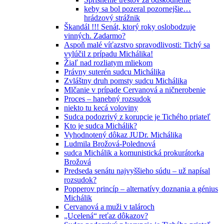
keby sa bol pozeral pozornejšie…
hrádzový strážnik
Škandál !!! Senát, ktorý roky oslobodzuje
vinných. Zadarmo?
Aspoň malé víťazstvo spravodlivosti: Tichý sa
vylúčil z prípadu Michálika!
Žiaľ nad rozliatym mliekom
Právny suterén sudcu Michálika
Zvláštny druh pomsty sudcu Michálika
Mlčanie v prípade Cervanová a ničnerobenie
Proces – hanebný rozsudok
niekto tu kecá voloviny
Sudca podozrivý z korupcie je Tichého priateľ
Kto je sudca Michálik?
Vyhodnotený dôkaz JUDr. Michálika
Ludmila Brožová-Polednová
sudca Michálik a komunistická prokurátorka
Brožová
Predseda senátu najvyššieho súdu – už napísal
rozsudok?
Popperov princíp – alternatívy doznania a génius
Michálik
Cervanová a muži v talároch
„Ucelená“ reťaz dôkazov?