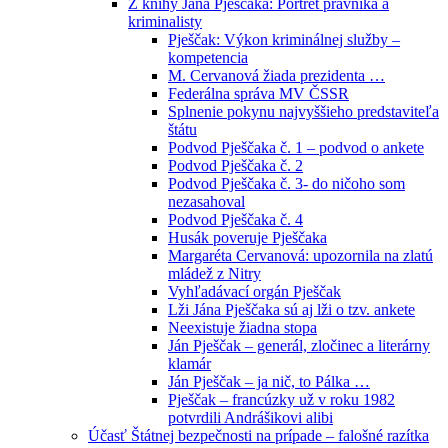
Z knihy Jána Pješčaka: Portrét právníka a
kriminalisty
Pješčak: Výkon kriminálnej služby –
kompetencia
M. Cervanová žiada prezidenta …
Federálna správa MV ČSSR
Splnenie pokynu najvyššieho predstaviteľa
štátu
Podvod Pješčaka č. 1 – podvod o ankete
Podvod Pješčaka č. 2
Podvod Pješčaka č. 3- do ničoho som
nezasahoval
Podvod Pješčaka č. 4
Husák poveruje Pješčaka
Margaréta Cervanová: upozornila na zlatú
mládež z Nitry
Vyhľadávací orgán Pješčak
Lži Jána Pješčaka sú aj lži o tzv. ankete
Neexistuje žiadna stopa
Ján Pješčak – generál, zločinec a literárny
klamár
Ján Pješčak – ja nič, to Pálka …
Pješčak – francúzky už v roku 1982
potvrdili Andrášikovi alibi
Účasť Štátnej bezpečnosti na prípade – falošné razítka