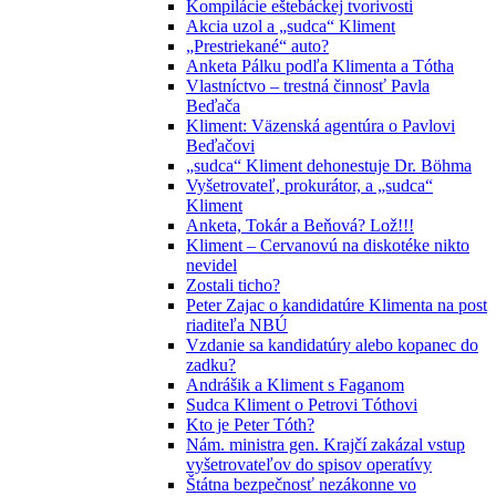
Kompilácie eštebáckej tvorivosti
Akcia uzol a „sudca“ Kliment
„Prestriekané“ auto?
Anketa Pálku podľa Klimenta a Tótha
Vlastníctvo – trestná činnosť Pavla
Beďača
Kliment: Väzenská agentúra o Pavlovi
Beďačovi
„sudca“ Kliment dehonestuje Dr. Böhma
Vyšetrovateľ, prokurátor, a „sudca“
Kliment
Anketa, Tokár a Beňová? Lož!!!
Kliment – Cervanovú na diskotéke nikto
nevidel
Zostali ticho?
Peter Zajac o kandidatúre Klimenta na post
riaditeľa NBÚ
Vzdanie sa kandidatúry alebo kopanec do
zadku?
Andrášik a Kliment s Faganom
Sudca Kliment o Petrovi Tóthovi
Kto je Peter Tóth?
Nám. ministra gen. Krajčí zakázal vstup
vyšetrovateľov do spisov operatívy
Štátna bezpečnosť nezákonne vo