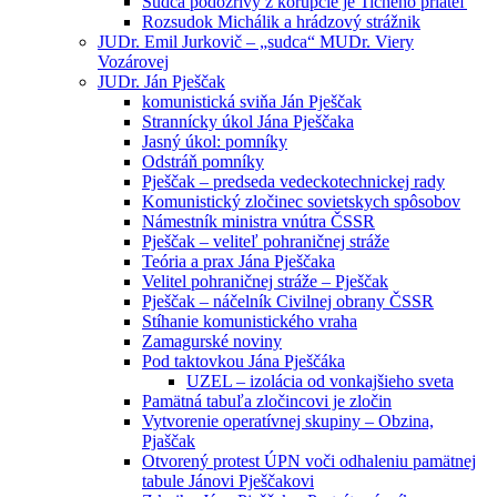
Sudca podozrivý z korupcie je Tichého priateľ
Rozsudok Michálik a hrádzový strážnik
JUDr. Emil Jurkovič – „sudca“ MUDr. Viery
Vozárovej
JUDr. Ján Pješčak
komunistická sviňa Ján Pješčak
Strannícky úkol Jána Pješčaka
Jasný úkol: pomníky
Odstráň pomníky
Pješčak – predseda vedeckotechnickej rady
Komunistický zločinec sovietskych spôsobov
Námestník ministra vnútra ČSSR
Pješčak – veliteľ pohraničnej stráže
Teória a prax Jána Pješčaka
Velitel pohraničnej stráže – Pješčak
Pješčak – náčelník Civilnej obrany ČSSR
Stíhanie komunistického vraha
Zamagurské noviny
Pod taktovkou Jána Pješčáka
UZEL – izolácia od vonkajšieho sveta
Pamätná tabuľa zločincovi je zločin
Vytvorenie operatívnej skupiny – Obzina,
Pjaščak
Otvorený protest ÚPN voči odhaleniu pamätnej
tabule Jánovi Pješčakovi