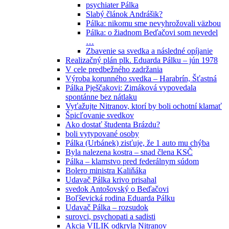
psychiater Pálka
Slabý článok Andrášik?
Pálka: nikomu sme nevyhrožovali väzbou
Pálka: o žiadnom Beďačovi som nevedel
…
Zbavenie sa svedka a následné opíjanie
Realizačný plán plk. Eduarda Pálku – jún 1978
V cele predbežného zadržania
Výroba korunného svedka – Harabrín, Šťastná
Pálka Pješčakovi: Zimáková vypovedala
spontánne bez nátlaku
Vyťažujte Nitranov, ktorí by boli ochotní klamať
Špicľovanie svedkov
Ako dostať študenta Brázdu?
boli vytypované osoby
Pálka (Urbánek) zisťuje, že 1 auto mu chýba
Byla nalezena kostra – snad člena KSČ
Pálka – klamstvo pred federálnym súdom
Bolero ministra Kaliňáka
Udavač Pálka krivo prisahal
svedok Antošovský o Beďačovi
Boľševická rodina Eduarda Pálku
Udavač Pálka – rozsudok
surovci, psychopati a sadisti
Akcia VILIK odkryla Nitranov