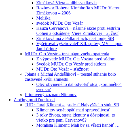
Zimáková Viera – alibi svedkovia
Rozhovor Roberta Kirchhoffa s MUDr. Vierou
Zimákovou – 2006
Meliška
svedok MUDr. Oto Vozár
Kauza Cervanová – násilné akcie proti sestrám
Cohen a odsúdenej Viere Zimákovej – 2. časť
Zimáková má z Pálku strach, nastupuje ŠtB
Vyšetroval vyšetrovateľ XII. správy MV – npor.
Ján Lőrincz
MUDr. Oto Vozár – trest nápravného opatrenia
Z výpovede MUDr. Ota Vozára pred súdom
Svedok MUDr. Oto Vozár pred súdom
MUDr. Oto Vozár – sťažnosť
Jolana a Michal Andrášikoví – trestné stíhanie bolo
zastavené kvôli amnestii
Otec obvineného dal odvolať otca „korunného“
svedka?
Pripravený zoznam Nitranov
Zločiny proti ľudskosti
JUDr. Juraj Kliment – „sudca“ Najvyššieho súdu SR
Klimentov senát opäť marí spravodlivosť
3 roky života, strata identity a dôstojnosti, to
všetko pre pani Cervanovú?
Moralista Kliment: Mali by sa všetci hanbiť …