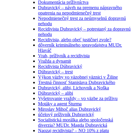
Dokumentácia príživníctva
Dubravický – návrh na premenu nápravného
opatrenia na nepodmienečný trest
Nepodmienečný trest za neúmyselnú dopravnú
nehodu
Recidivista Dubravický – potrestaný za dopravnú
nehodu
Recidivista, alebo obeť justičnej zvole?
dôverník kriminálneho spravodajstva MUDr.
Hlaváč
Vrah, príživník a recidivista
Vražda a dynamit
Recidivista Dúbravický
Dúbravický – trest
Výkon väzby vo väzobnej väznici v Žiline
Trestná činnosť Stanislava Dubravického
Dubravický, alibi, Lichovník a Noška
Dúbravický – alibi
Vyšetrovanie vraždy – vo väzbe za príživu
Motáky a agent Šturma
Miroslav Mihoč alias Dubravický
účelový príživník Dubravický
Socialistická morálka alebo spoločenská
diverzia? MUDr. Magda Dubravická
Naozaj recidivista? – NO 10% z platu