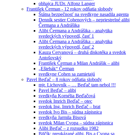
obhajca JUDr. Alfonz Langer
František Čerman - 12 rokov odňatia slobody
Štátna bezpečnosť na svedkyne nasadila agenta
Denník sestier Cohenových – nepriestrelné alibi
Čermana a Andrášika
Alibi Čermana a Andrášika – analytika
svedeckých výpovedí, časť 1
Alibi Čermana a Andrášika – analytika
svedeckých výpovedí, časť 2
Kauza Cervanová – druhá diskotéka a svedok
Antošovský
František Čerman a Milan Andrášik – alibi
„Eštebák“ Čerman
svedkyne Cohen sa zamietajú
Pavel Beďač – 8 rokov odňatia slobody
mjr. Lichovník – … Beďač tam nebol !!!
Pavel Beďač – alibi
svedkyňa Kornélia Beďačová
svedok Imrich Beďač – otec
svedok Ing. Imrich Beďač – brat
svedok Ivo Bis – súdna zápisnica
svedkyňa Jarmila Bisová
svedok Milan Cvopa – súdna zápisnica
Alibi Beďač – z rozsudku 1982
Bilčík: preukázané alibi, Bis a Cvopa sa