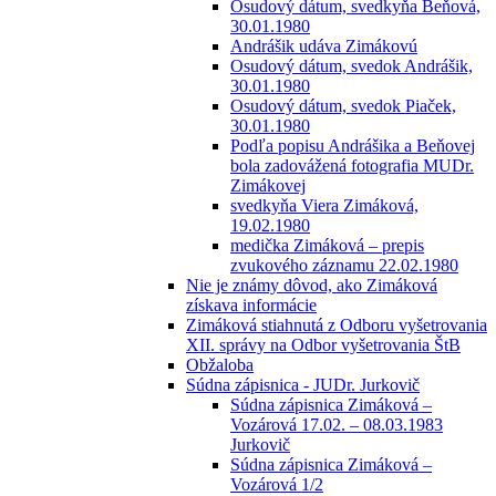
Osudový dátum, svedkyňa Beňová,
30.01.1980
Andrášik udáva Zimákovú
Osudový dátum, svedok Andrášik,
30.01.1980
Osudový dátum, svedok Piaček,
30.01.1980
Podľa popisu Andrášika a Beňovej
bola zadovážená fotografia MUDr.
Zimákovej
svedkyňa Viera Zimáková,
19.02.1980
medička Zimáková – prepis
zvukového záznamu 22.02.1980
Nie je známy dôvod, ako Zimáková
získava informácie
Zimáková stiahnutá z Odboru vyšetrovania
XII. správy na Odbor vyšetrovania ŠtB
Obžaloba
Súdna zápisnica - JUDr. Jurkovič
Súdna zápisnica Zimáková –
Vozárová 17.02. – 08.03.1983
Jurkovič
Súdna zápisnica Zimáková –
Vozárová 1/2