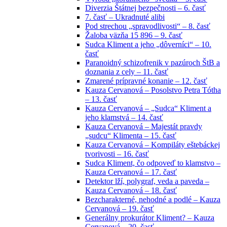
Diverzia Štátnej bezpečnosti – 6. časť
7. časť – Ukradnuté alibi
Pod strechou „spravodlivosti“ – 8. časť
Žaloba väzňa 15 896 – 9. časť
Sudca Kliment a jeho „dôverníci“ – 10.
časť
Paranoidný schizofrenik v pazúroch ŠtB a
doznania z cely – 11. časť
Zmarené prípravné konanie – 12. časť
Kauza Cervanová – Posolstvo Petra Tótha
– 13. časť
Kauza Cervanová – „Sudca“ Kliment a
jeho klamstvá – 14. časť
Kauza Cervanová – Majestát pravdy
„sudcu“ Klimenta – 15. časť
Kauza Cervanová – Kompiláty eštebáckej
tvorivosti – 16. časť
Sudca Kliment, čo odpoveď to klamstvo –
Kauza Cervanová – 17. časť
Detektor lží, polygraf, veda a paveda –
Kauza Cervanová – 18. časť
Bezcharakterné, nehodné a podlé – Kauza
Cervanová – 19. časť
Generálny prokurátor Kliment? – Kauza
Cervanová – 20. časť