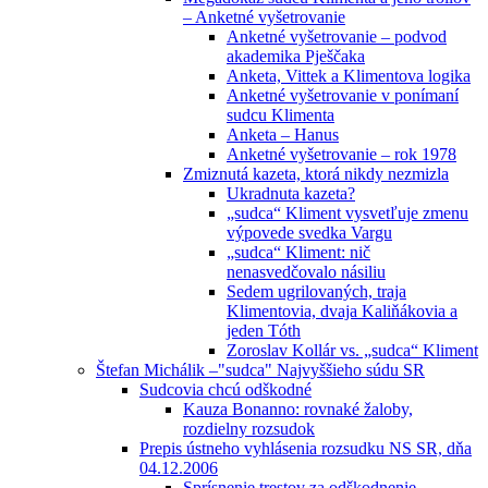
– Anketné vyšetrovanie
Anketné vyšetrovanie – podvod
akademika Pješčaka
Anketa, Vittek a Klimentova logika
Anketné vyšetrovanie v ponímaní
sudcu Klimenta
Anketa – Hanus
Anketné vyšetrovanie – rok 1978
Zmiznutá kazeta, ktorá nikdy nezmizla
Ukradnuta kazeta?
„sudca“ Kliment vysvetľuje zmenu
výpovede svedka Vargu
„sudca“ Kliment: nič
nenasvedčovalo násiliu
Sedem ugrilovaných, traja
Klimentovia, dvaja Kaliňákovia a
jeden Tóth
Zoroslav Kollár vs. „sudca“ Kliment
Štefan Michálik –"sudca" Najvyššieho súdu SR
Sudcovia chcú odškodné
Kauza Bonanno: rovnaké žaloby,
rozdielny rozsudok
Prepis ústneho vyhlásenia rozsudku NS SR, dňa
04.12.2006
Sprísnenie trestov za odškodnenie