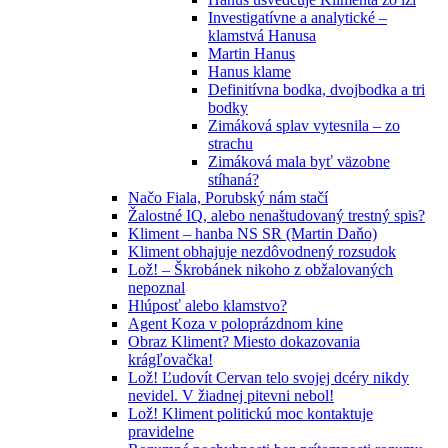
Investigatívne a analytické –
klamstvá Hanusa
Martin Hanus
Hanus klame
Definitívna bodka, dvojbodka a tri
bodky
Zimáková splav vytesnila – zo
strachu
Zimáková mala byť väzobne
stíhaná?
Načo Fiala, Porubský nám stačí
Žalostné IQ, alebo nenaštudovaný trestný spis?
Kliment – hanba NS SR (Martin Daňo)
Kliment obhajuje nezdôvodnený rozsudok
Lož! – Škrobánek nikoho z obžalovaných
nepoznal
Hlúposť alebo klamstvo?
Agent Koza v poloprázdnom kine
Obraz Kliment? Miesto dokazovania
krágľovačka!
Lož! Ľudovít Cervan telo svojej dcéry nikdy
nevidel. V žiadnej pitevni nebol!
Lož! Kliment politickú moc kontaktuje
pravidelne