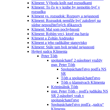
Kliment: Výhoda kníh nad rozsudkami
Kliment: To čo je v knihe by nemohlo byť v
rozsudku
Kliment vs. rozsudok: Rozpory a nejasnosti
Kliment: Rozsudok nemôže byť založený na
súdne nepoužiteľných dôkazoch
Kliment: Mal som pochybnosti
Kliment: Robím veci, ktoré ma bavia
Kliment a Zoltán Andrusko
Kliment a jeho radikálne stanovisko
Kliment: Stále tam boli nejaké nejasnosti
Hejteri sudcu Klimenta
Peter Tóth
spolupáchateľ 2-násobnej vraždy
mgr. Peter Tóth
Spolupáchateľstvo podľa NS
SR
Tóth a spolupáchateľstvo
Tóth o klamstvach Klimenta
Kriminálnik Tóth
mgr. Peter Tóth – podľa judikátu NS
SR 2-násobný vrah v
spolupáchateľstve
Spolupáchateľstvo podľa „sudcu“
Klimenta