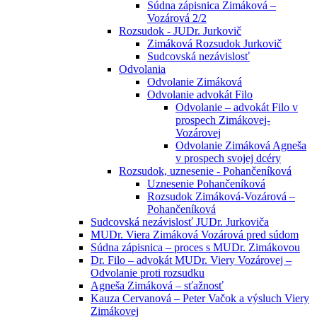
Súdna zápisnica Zimáková –
Vozárová 2/2
Rozsudok - JUDr. Jurkovič
Zimáková Rozsudok Jurkovič
Sudcovská nezávislosť
Odvolania
Odvolanie Zimáková
Odvolanie advokát Filo
Odvolanie – advokát Filo v
prospech Zimákovej-
Vozárovej
Odvolanie Zimáková Agneša
v prospech svojej dcéry
Rozsudok, uznesenie - Pohančeníková
Uznesenie Pohančeníková
Rozsudok Zimáková-Vozárová –
Pohančeníková
Sudcovská nezávislosť JUDr. Jurkoviča
MUDr. Viera Zimáková Vozárová pred súdom
Súdna zápisnica – proces s MUDr. Zimákovou
Dr. Filo – advokát MUDr. Viery Vozárovej –
Odvolanie proti rozsudku
Agneša Zimáková – sťažnosť
Kauza Cervanová – Peter Vačok a výsluch Viery
Zimákovej