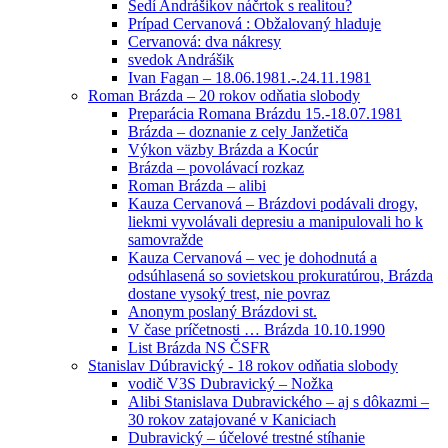
Sedí Andrášikov náčrtok s realitou?
Prípad Cervanová : Obžalovaný hladuje
Cervanová: dva nákresy
svedok Andrášik
Ivan Fagan – 18.06.1981.-.24.11.1981
Roman Brázda – 20 rokov odňatia slobody
Preparácia Romana Brázdu 15.-18.07.1981
Brázda – doznanie z cely Janžetiča
Výkon väzby Brázda a Kocúr
Brázda – povolávací rozkaz
Roman Brázda – alibi
Kauza Cervanová – Brázdovi podávali drogy,
liekmi vyvolávali depresiu a manipulovali ho k
samovražde
Kauza Cervanová – vec je dohodnutá a
odsúhlasená so sovietskou prokuratúrou, Brázda
dostane vysoký trest, nie povraz
Anonym poslaný Brázdovi st.
V čase príčetnosti … Brázda 10.10.1990
List Brázda NS ČSFR
Stanislav Dúbravický - 18 rokov odňatia slobody
vodič V3S Dubravický – Nožka
Alibi Stanislava Dubravického – aj s dôkazmi –
30 rokov zatajované v Kaniciach
Dubravický – účelové trestné stíhanie