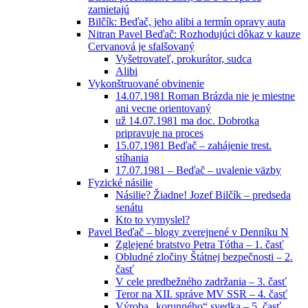
zamietajú
Bilčík: Beďač, jeho alibi a termín opravy auta
Nitran Pavel Beďač: Rozhodujúci dôkaz v kauze
Cervanová je sfalšovaný
Vyšetrovateľ, prokurátor, sudca
Alibi
Vykonštruované obvinenie
14.07.1981 Roman Brázda nie je miestne
ani vecne orientovaný
už 14.07.1981 ma doc. Dobrotka
pripravuje na proces
15.07.1981 Beďač – zahájenie trest.
stíhania
17.07.1981 – Beďač – uvalenie väzby
Fyzické násilie
Násilie? Žiadne! Jozef Bilčík – predseda
senátu
Kto to vymyslel?
Pavel Beďač – blogy zverejnené v Denníku N
Zglejené bratstvo Petra Tótha – 1. časť
Obludné zločiny Štátnej bezpečnosti – 2.
časť
V cele predbežného zadržania – 3. časť
Teror na XII. správe MV SSR – 4. časť
Výroba „korunného“ svedka – 5. časť