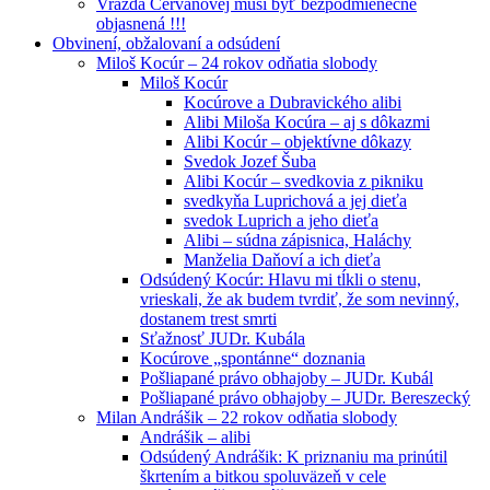
Vražda Cervanovej musí byť bezpodmienečne
objasnená !!!
Obvinení, obžalovaní a odsúdení
Miloš Kocúr – 24 rokov odňatia slobody
Miloš Kocúr
Kocúrove a Dubravického alibi
Alibi Miloša Kocúra – aj s dôkazmi
Alibi Kocúr – objektívne dôkazy
Svedok Jozef Šuba
Alibi Kocúr – svedkovia z pikniku
svedkyňa Luprichová a jej dieťa
svedok Luprich a jeho dieťa
Alibi – súdna zápisnica, Haláchy
Manželia Daňoví a ich dieťa
Odsúdený Kocúr: Hlavu mi tĺkli o stenu,
vrieskali, že ak budem tvrdiť, že som nevinný,
dostanem trest smrti
Sťažnosť JUDr. Kubála
Kocúrove „spontánne“ doznania
Pošliapané právo obhajoby – JUDr. Kubál
Pošliapané právo obhajoby – JUDr. Bereszecký
Milan Andrášik – 22 rokov odňatia slobody
Andrášik – alibi
Odsúdený Andrášik: K priznaniu ma prinútil
škrtením a bitkou spoluväzeň v cele