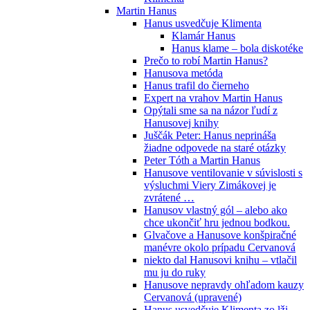
Martin Hanus
Hanus usvedčuje Klimenta
Klamár Hanus
Hanus klame – bola diskotéke
Prečo to robí Martin Hanus?
Hanusova metóda
Hanus trafil do čierneho
Expert na vrahov Martin Hanus
Opýtali sme sa na názor ľudí z
Hanusovej knihy
Juščák Peter: Hanus neprináša
žiadne odpovede na staré otázky
Peter Tóth a Martin Hanus
Hanusove ventilovanie v súvislosti s
výsluchmi Viery Zimákovej je
zvrátené …
Hanusov vlastný gól – alebo ako
chce ukončiť hru jednou bodkou.
Glvačove a Hanusove konšpiračné
manévre okolo prípadu Cervanová
niekto dal Hanusovi knihu – vtlačil
mu ju do ruky
Hanusove nepravdy ohľadom kauzy
Cervanová (upravené)
Hanus usvedčuje Klimenta zo lži