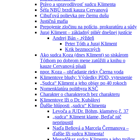
Právo a spravodlivosť sudcu Klimenta
Šéfa NBÚ brzdí kauza Cervanová
Cibuľová polievka pre čiernu dušu
Justičná mafia
Prepojenie zločinu na políciu, prokuratúru a súdy
Juraj Kliment – základný piliér dnešnej justície
Andrej Bán - .týždeň
Peter Tóth a Juraj Kliment
Krik bezmocných
Ako sudca Koza (dnes Kliment) so siskárom
Tóthom po dobrom mene zatúžili a knihu o
kauze Cervanová písali
npor. Koza – ohľadanie rieky Čierna voda
Klimentove bludy: Výsledky PDD, vytesnenie
„Sudca“ Kliment a jeho objav po 40 rokoch
Nomenklatúra politbyra KSČ
Charakter o charakteroch bez charakteru
Klimentove lži o Dr. Kubálovi
Ďalšie hlúposti „sudcu“ Klimenta
Levoča a JUDr. Böhm, klamstvo č. 37
„sudca“ Kliment klame, Beďač nič
nepripustil
Naďa Beňová a Marcela Čermanova –
ďalšie lži sudcu Klimenta!
Megadôkaz sudcu Klimenta a jeho trollov