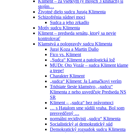
Kliment – za všetkým (v mojich 3 knihách) si
stojím…
Životné dielo sudcu Juraja Klimenta
Schizofrénia súdnej moci
Sudca a jeho zrkadlo
Motív sudcu Klimenta
Kliment – predseda senátu, ktorý sa nevie
kontrolovať
Klamstvá a polopravdy sudcu Klimenta
Juraj Koza a Martin Daňo
Fico vs. Kliment
„Sudca“ Kliment a patologická lož
MUDr. Oto Vozár – sudca Kliment klame
a trepe!
Charakter Kliment
„sudca“ Kliment: Ja Lamačkovi verím
Tridsiate šieste klamstvo, „sudcu“
Klimenta z neho usvedčuje Predseda NS
SR
Kliment – „sudca“ bez právomoci
… s Hatalom sme súdili vraha. Bol som
presvedčený …
normálni recidivisti „sudcu“ Klimenta
Socialistický aj demokratický súd
Demokratický rozsudok sudcu Klimenta