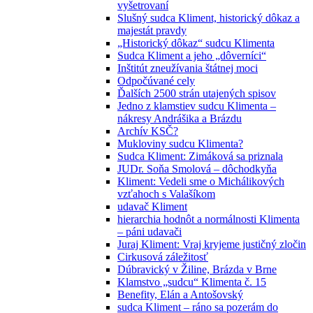
vyšetrovaní
Slušný sudca Kliment, historický dôkaz a
majestát pravdy
„Historický dôkaz“ sudcu Klimenta
Sudca Kliment a jeho „dôverníci“
Inštitút zneužívania štátnej moci
Odpočúvané cely
Ďalších 2500 strán utajených spisov
Jedno z klamstiev sudcu Klimenta –
nákresy Andrášika a Brázdu
Archív KSČ?
Mukloviny sudcu Klimenta?
Sudca Kliment: Zimáková sa priznala
JUDr. Soňa Smolová – dôchodkyňa
Kliment: Vedeli sme o Michálikových
vzťahoch s Valašíkom
udavač Kliment
hierarchia hodnôt a normálnosti Klimenta
– páni udavači
Juraj Kliment: Vraj kryjeme justičný zločin
Cirkusová záležitosť
Dúbravický v Žiline, Brázda v Brne
Klamstvo „sudcu“ Klimenta č. 15
Benefity, Elán a Antošovský
sudca Kliment – ráno sa pozerám do