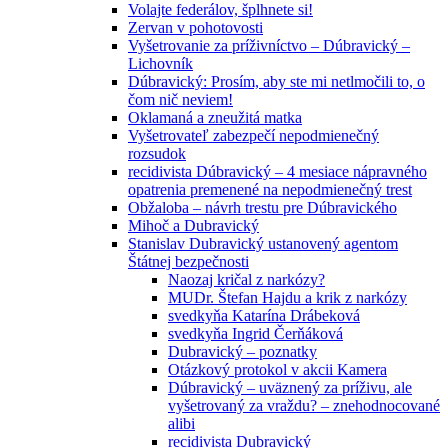
Volajte federálov, šplhnete si!
Zervan v pohotovosti
Vyšetrovanie za príživníctvo – Dúbravický –
Lichovník
Dúbravický: Prosím, aby ste mi netlmočili to, o
čom nič neviem!
Oklamaná a zneužitá matka
Vyšetrovateľ zabezpečí nepodmienečný
rozsudok
recidivista Dúbravický – 4 mesiace nápravného
opatrenia premenené na nepodmienečný trest
Obžaloba – návrh trestu pre Dúbravického
Mihoč a Dubravický
Stanislav Dubravický ustanovený agentom
Štátnej bezpečnosti
Naozaj kričal z narkózy?
MUDr. Štefan Hajdu a krik z narkózy
svedkyňa Katarína Drábeková
svedkyňa Ingrid Čerňáková
Dubravický – poznatky
Otázkový protokol v akcii Kamera
Dúbravický – uväznený za príživu, ale
vyšetrovaný za vraždu? – znehodnocované
alibi
recidivista Dubravický