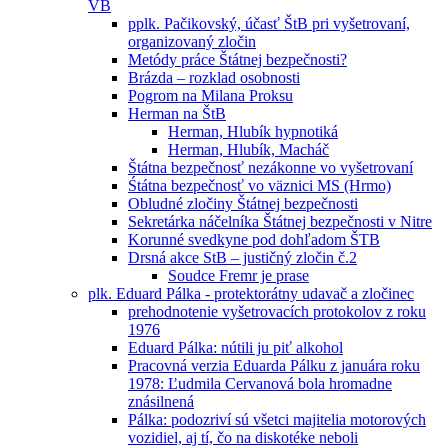
VB
pplk. Pačikovský, účasť ŠtB pri vyšetrovaní,
organizovaný zločin
Metódy práce Štátnej bezpečnosti?
Brázda – rozklad osobnosti
Pogrom na Milana Proksu
Herman na ŠtB
Herman, Hlubík hypnotiká
Herman, Hlubík, Macháč
Štátna bezpečnosť nezákonne vo vyšetrovaní
Śtátna bezpečnosť vo väznici MS (Hrmo)
Obludné zločiny Štátnej bezpečnosti
Sekretárka náčelníka Štátnej bezpečnosti v Nitre
Korunné svedkyne pod dohľadom ŠTB
Drsná akce StB – justičný zločin č.2
Soudce Fremr je prase
plk. Eduard Pálka - protektorátny udavač a zločinec
prehodnotenie vyšetrovacích protokolov z roku
1976
Eduard Pálka: nútili ju piť alkohol
Pracovná verzia Eduarda Pálku z januára roku
1978: Ľudmila Cervanová bola hromadne
znásilnená
Pálka: podozriví sú všetci majitelia motorových
vozidiel, aj tí, čo na diskotéke neboli