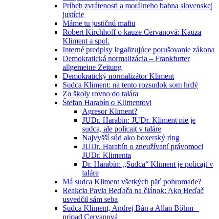
Príbeh zvrátenosti a morálneho bahna slovenskej
justície
Máme tu justičnú mafiu
Robert Kirchhoff o kauze Cervanová: Kauza
Kliment a spol.
Interné predpisy legalizujúce porušovanie zákona
Demokratická normalizácia – Frankfurter
allgemeine Zeitung
Demokratický normalizátor Kliment
Sudca Kliment: na tento rozsudok som hrdý
Zo školy rovno do talára
Štefan Harabín o Klimentovi
Agresor Kliment?
JUDr. Harabín: JUDr. Kliment nie je
sudca, ale policajt v taláre
Najvyšší súd ako boxerský ring
JUDr. Harabín o zneužívaní právomoci
JUDr. Klimenta
Dr. Harabín: „Sudca“ Kliment je policajt v
taláre
Má sudca Kliment všetkých päť pohromade?
Reakcia Pavla Beďača na článok: Ako Beďač
usvedčil sám seba
Sudca Kliment, Andrej Bán a Allan Bőhm –
prípad Cervanová