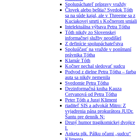
Spolupáchateľ prípravy vraždy
Človek alebo beštia? Svedok Tóth
sa na súde kajal, ale v Threeme sa z
Kuciakovej smrti s Kočnerom smiali
Intelektuálna výbava Petra Tótha
Tóth nikdy zo Slovenskej
informačnej služby neodišiel
Z definície spolupáchateľstva
Spoluúčasť na vražde v ponímaní
právnika Tótha
Klamár Tóth
Kočner nechal sledovať sudcu
Podvod z dielne Petra Tótha – farba
auta sa nikdy nemenila
Svedomie Petra Tótha
Dezinformačná kniha Kauza
Cervanová od Petra Tótha
Peter Tóth a Juraj Kliment
riaditeľ SIS a advokát Mitro: Z
vyjadrenia pána prokurátora JUDr.
Šantu pre denník N:
Drsný humor tragikomickej dvojice
I.
Anketa plk. Pálku očami „sudcu“
Klimenta