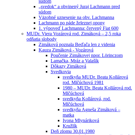
súdom
„svedok“ a obvinený Juraj Lachmann pred
súdom
Väzobné uznesenie na obv. Lachmanna
Lachmann po páde železnej opony
1. výpoveď Lachmanna: červený Fiat 600
MUDr. Viera Vozárová rod. Zimáková – 2,5 roka
odňatia slobody
Zimáková poznala Beďača len z videnia
Kauza Zimáková - Vozárová
Poučenie Zimákovej npor. Lörinczom
Lamačka, Mráz a Valašík
Dôkazy Zimáková
Svedkovia
svedkyňa MUDr. Beata Kollárová
rod. Mlčúchová 1981
1980 – MUDr. Beata Kollárová rod.
Mlčúchová
svedkyňa Kollárová, rod.
Mlčúchová
svedkyňa Agneša Zimáková –
matka
Ivona Mlynáriková
Kružlík
Deň zlomu 30.01.1980