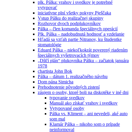
plk. Pálka: vrahov i svedkov je potrebné
vytypovať
iniciatívne plní všetky pokyny Pješčaka
Vstup Pálku do realizačnej skupiny
Rozhovor dvoch podplukovníkov
Pálka – člen komanda špeciálnych operácií
Plk. Pálka – nadobudnutá hodnosť a vzdelanie
Hľadá sa vzťah partie Nitranov, ku študentke
stomatológie
Eduard Pálka – niekoľkokrát poverený riadením
špeciálnych vyšetrovacích týmov
„Dílčí plán“ plukovníka Pálku – začiatok januára
1978
chartista John Bok
Pálka – dátum 1. realizačného návrhu
Dom pána Simicha
Prehodnotenie pôvodných zistení
záujem o osoby, ktoré boli na diskotéke v iné dni
typovanie svedkov
Manuál ako získať vrahov i svedkov
Vytypované osoby
Pálka vs. Kliment – ani nevedeli, aké auto
som mal
Klamár Pálka – nikoho som o prípade
neinformoval