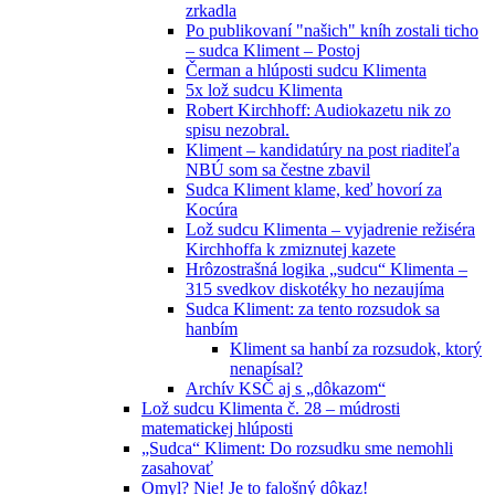
zrkadla
Po publikovaní "našich" kníh zostali ticho
– sudca Kliment – Postoj
Čerman a hlúposti sudcu Klimenta
5x lož sudcu Klimenta
Robert Kirchhoff: Audiokazetu nik zo
spisu nezobral.
Kliment – kandidatúry na post riaditeľa
NBÚ som sa čestne zbavil
Sudca Kliment klame, keď hovorí za
Kocúra
Lož sudcu Klimenta – vyjadrenie režiséra
Kirchhoffa k zmiznutej kazete
Hrôzostrašná logika „sudcu“ Klimenta –
315 svedkov diskotéky ho nezaujíma
Sudca Kliment: za tento rozsudok sa
hanbím
Kliment sa hanbí za rozsudok, ktorý
nenapísal?
Archív KSČ aj s „dôkazom“
Lož sudcu Klimenta č. 28 – múdrosti
matematickej hlúposti
„Sudca“ Kliment: Do rozsudku sme nemohli
zasahovať
Omyl? Nie! Je to falošný dôkaz!