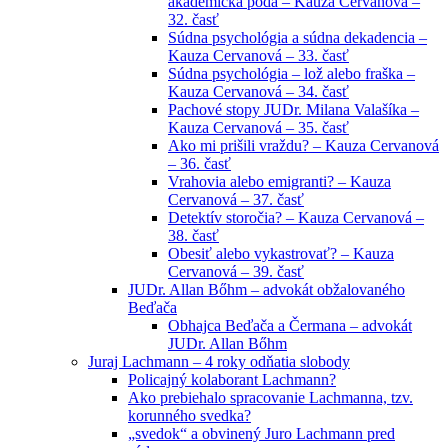
akademická pôda – Kauza Cervanová –
32. časť
Súdna psychológia a súdna dekadencia –
Kauza Cervanová – 33. časť
Súdna psychológia – lož alebo fraška –
Kauza Cervanová – 34. časť
Pachové stopy JUDr. Milana Valašíka –
Kauza Cervanová – 35. časť
Ako mi prišili vraždu? – Kauza Cervanová
– 36. časť
Vrahovia alebo emigranti? – Kauza
Cervanová – 37. časť
Detektív storočia? – Kauza Cervanová –
38. časť
Obesiť alebo vykastrovať? – Kauza
Cervanová – 39. časť
JUDr. Allan Bőhm – advokát obžalovaného
Beďača
Obhajca Beďača a Čermana – advokát
JUDr. Allan Bőhm
Juraj Lachmann – 4 roky odňatia slobody
Policajný kolaborant Lachmann?
Ako prebiehalo spracovanie Lachmanna, tzv.
korunného svedka?
„svedok“ a obvinený Juro Lachmann pred