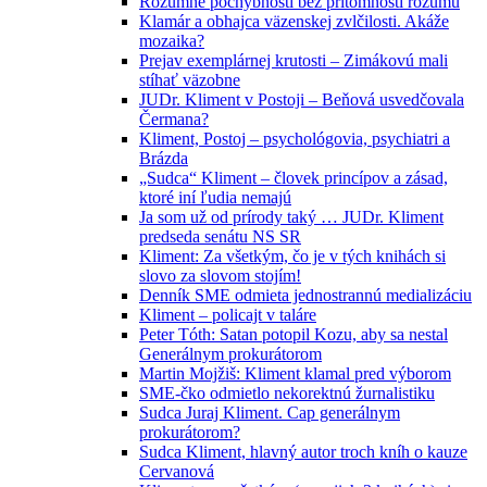
Rozumné pochybnosti bez prítomnosti rozumu
Klamár a obhajca väzenskej zvlčilosti. Akáže
mozaika?
Prejav exemplárnej krutosti – Zimákovú mali
stíhať väzobne
JUDr. Kliment v Postoji – Beňová usvedčovala
Čermana?
Kliment, Postoj – psychológovia, psychiatri a
Brázda
„Sudca“ Kliment – človek princípov a zásad,
ktoré iní ľudia nemajú
Ja som už od prírody taký … JUDr. Kliment
predseda senátu NS SR
Kliment: Za všetkým, čo je v tých knihách si
slovo za slovom stojím!
Denník SME odmieta jednostrannú medializáciu
Kliment – policajt v taláre
Peter Tóth: Satan potopil Kozu, aby sa nestal
Generálnym prokurátorom
Martin Mojžiš: Kliment klamal pred výborom
SME-čko odmietlo nekorektnú žurnalistiku
Sudca Juraj Kliment. Cap generálnym
prokurátorom?
Sudca Kliment, hlavný autor troch kníh o kauze
Cervanová