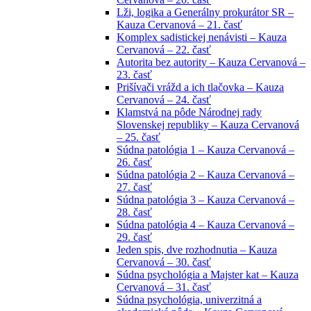
Lži, logika a Generálny prokurátor SR –
Kauza Cervanová – 21. časť
Komplex sadistickej nenávisti – Kauza
Cervanová – 22. časť
Autorita bez autority – Kauza Cervanová –
23. časť
Prišívači vrážd a ich tlačovka – Kauza
Cervanová – 24. časť
Klamstvá na pôde Národnej rady
Slovenskej republiky – Kauza Cervanová
– 25. časť
Súdna patológia 1 – Kauza Cervanová –
26. časť
Súdna patológia 2 – Kauza Cervanová –
27. časť
Súdna patológia 3 – Kauza Cervanová –
28. časť
Súdna patológia 4 – Kauza Cervanová –
29. časť
Jeden spis, dve rozhodnutia – Kauza
Cervanová – 30. časť
Súdna psychológia a Majster kat – Kauza
Cervanová – 31. časť
Súdna psychológia, univerzitná a