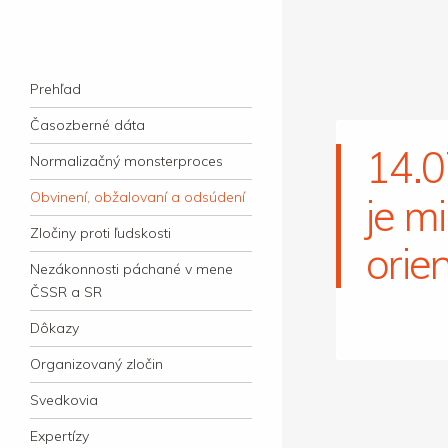
kauzacervanova.sk
Najdlhšie trvajúci, dodnes nevyjasnený
Navigation
súdny proces v dejnách slovenskej justície
Skip to content
Prehľad
Časozberné dáta
14.0
Normalizačný monsterproces
Obvinení, obžalovaní a odsúdení
je m
Zločiny proti ľudskosti
orie
Nezákonnosti páchané v mene
ČSSR a SR
Dôkazy
Organizovaný zločin
Svedkovia
Expertízy