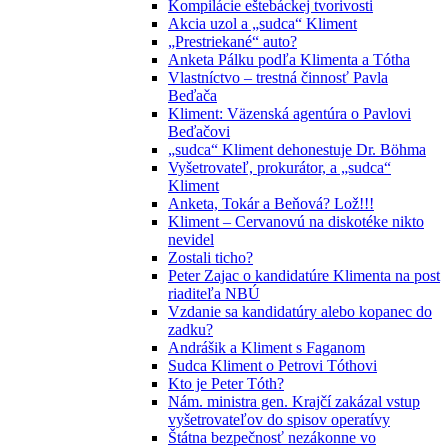
Kompilácie eštebáckej tvorivosti
Akcia uzol a „sudca“ Kliment
„Prestriekané“ auto?
Anketa Pálku podľa Klimenta a Tótha
Vlastníctvo – trestná činnosť Pavla
Beďača
Kliment: Väzenská agentúra o Pavlovi
Beďačovi
„sudca“ Kliment dehonestuje Dr. Böhma
Vyšetrovateľ, prokurátor, a „sudca“
Kliment
Anketa, Tokár a Beňová? Lož!!!
Kliment – Cervanovú na diskotéke nikto
nevidel
Zostali ticho?
Peter Zajac o kandidatúre Klimenta na post
riaditeľa NBÚ
Vzdanie sa kandidatúry alebo kopanec do
zadku?
Andrášik a Kliment s Faganom
Sudca Kliment o Petrovi Tóthovi
Kto je Peter Tóth?
Nám. ministra gen. Krajčí zakázal vstup
vyšetrovateľov do spisov operatívy
Štátna bezpečnosť nezákonne vo