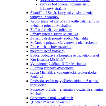
keby sa bol pozeral pozornejšie…
hrádzový strážnik
Škandál !!! Senát, ktorý roky oslobodzuje
vinných. Zadarmo?
Aspoň malé víťazstvo spravodlivosti: Tichý sa
vylúčil z prípadu Michálika!
Žiaľ nad rozliatym mliekom
Právny suterén sudcu Michálika
Zvláštny druh pomsty sudcu Michálika
Mlčanie v prípade Cervanová a ničnerobenie
Proces – hanebný rozsudok
niekto tu kecá voloviny
Sudca podozrivý z korupcie je Tichého priateľ
Kto je sudca Michálik?
Vyhodnotený dôkaz JUDr. Michálika
Ludmila Brožová-Polednová
sudca Michálik a komunistická prokurátorka
Brožová
Predseda senátu najvyššieho súdu – už napísal
rozsudok?
Popperov princíp – alternatívy doznania a génius
Michálik
Cervanová a muži v talároch
„Ucelená“ reťaz dôkazov?