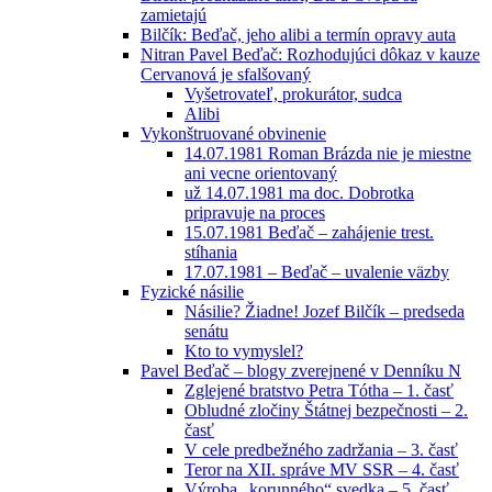
zamietajú
Bilčík: Beďač, jeho alibi a termín opravy auta
Nitran Pavel Beďač: Rozhodujúci dôkaz v kauze
Cervanová je sfalšovaný
Vyšetrovateľ, prokurátor, sudca
Alibi
Vykonštruované obvinenie
14.07.1981 Roman Brázda nie je miestne
ani vecne orientovaný
už 14.07.1981 ma doc. Dobrotka
pripravuje na proces
15.07.1981 Beďač – zahájenie trest.
stíhania
17.07.1981 – Beďač – uvalenie väzby
Fyzické násilie
Násilie? Žiadne! Jozef Bilčík – predseda
senátu
Kto to vymyslel?
Pavel Beďač – blogy zverejnené v Denníku N
Zglejené bratstvo Petra Tótha – 1. časť
Obludné zločiny Štátnej bezpečnosti – 2.
časť
V cele predbežného zadržania – 3. časť
Teror na XII. správe MV SSR – 4. časť
Výroba „korunného“ svedka – 5. časť