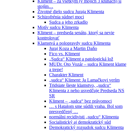
Kliment – za všetkým (v mojich 3 knihách) si
stojím…
Životné dielo sudcu Juraja Klimenta
Schizofrénia súdnej moci
Sudca a jeho zrkadlo
Motív sudcu Klimenta
Kliment – predseda senátu, ktorý sa nevie
kontrolovať
Klamstvá a polopravdy sudcu Klimenta
Juraj Koza a Martin Daňo
Fico vs. Kliment
„Sudca“ Kliment a patologická lož
MUDr. Oto Vozár – sudca Kliment klame
a trepe!
Charakter Kliment
„sudca“ Kliment: Ja Lamačkovi verím
Tridsiate šieste klamstvo, „sudcu“
Klimenta z neho usvedčuje Predseda NS
SR
Kliment – „sudca“ bez právomoci
… s Hatalom sme súdili vraha. Bol som
presvedčený …
normálni recidivisti „sudcu“ Klimenta
Socialistický aj demokratický súd
Demokratický rozsudok sudcu Klimenta