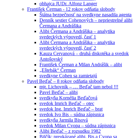
obhajca JUDr. Alfonz Langer
František Čerman - 12 rokov odňatia slobody
Štátna bezpečnosť na svedkyne nasadila agenta
Denník sestier Cohenových – nepriestrelné alibi
Čermana a Andrášika
Alibi Čermana a Andrášika – analytika
svedeckých výpovedí, časť 1
Alibi Čermana a Andrášika – analytika
svedeckých výpovedí, časť 2
Kauza Cervanová – druhá diskotéka a svedok
Antošovský
František Čerman a Milan Andrášik – alibi
„Eštebák“ Čerman
svedkyne Cohen sa zamietajú
Pavel Beďač – 8 rokov odňatia slobody
mjr. Lichovník – … Beďač tam nebol !!!
Pavel Beďač – alibi
svedkyňa Kornélia Beďačová
svedok Imrich Beďač – otec
svedok Ing. Imrich Beďač – brat
svedok Ivo Bis – súdna zápisnica
svedkyňa Jarmila Bisová
svedok Milan Cvopa – súdna zápisnica
Alibi Beďač – z rozsudku 1982
Bilčík: preukázané alibi, Bis a Cvopa sa