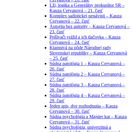
Lži, logika a Generálny prokurátor SR –
Kauza Cervanová – 21. časť
Komplex sadistickej nenávisti – Kauza
Cervanová – 22. časť
Autorita bez autority – Kauza Cervanová –
23. časť
Prišívači vrážd a ich tlačovka – Kauza
Cervanová – 24. časť
Klamstvá na pôde Národnej rady
Slovenskej republiky – Kauza Cervanová
– 25. časť
Súdna patológia 1 – Kauza Cervanová –
26. časť
Súdna patológia 2 – Kauza Cervanová –
27. časť
Súdna patológia 3 – Kauza Cervanová –
28. časť
Súdna patológia 4 – Kauza Cervanová –
29. časť
Jeden spis, dve rozhodnutia – Kauza
Cervanová – 30. časť
Súdna psychológia a Majster kat – Kauza
Cervanová – 31. časť
Súdna psychológia, univerzitná a