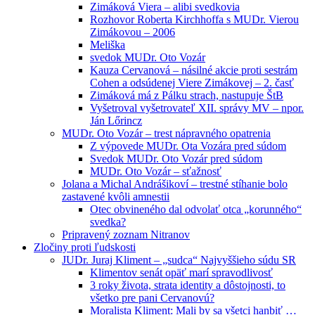
Zimáková Viera – alibi svedkovia
Rozhovor Roberta Kirchhoffa s MUDr. Vierou
Zimákovou – 2006
Meliška
svedok MUDr. Oto Vozár
Kauza Cervanová – násilné akcie proti sestrám
Cohen a odsúdenej Viere Zimákovej – 2. časť
Zimáková má z Pálku strach, nastupuje ŠtB
Vyšetroval vyšetrovateľ XII. správy MV – npor.
Ján Lőrincz
MUDr. Oto Vozár – trest nápravného opatrenia
Z výpovede MUDr. Ota Vozára pred súdom
Svedok MUDr. Oto Vozár pred súdom
MUDr. Oto Vozár – sťažnosť
Jolana a Michal Andrášikoví – trestné stíhanie bolo
zastavené kvôli amnestii
Otec obvineného dal odvolať otca „korunného“
svedka?
Pripravený zoznam Nitranov
Zločiny proti ľudskosti
JUDr. Juraj Kliment – „sudca“ Najvyššieho súdu SR
Klimentov senát opäť marí spravodlivosť
3 roky života, strata identity a dôstojnosti, to
všetko pre pani Cervanovú?
Moralista Kliment: Mali by sa všetci hanbiť …