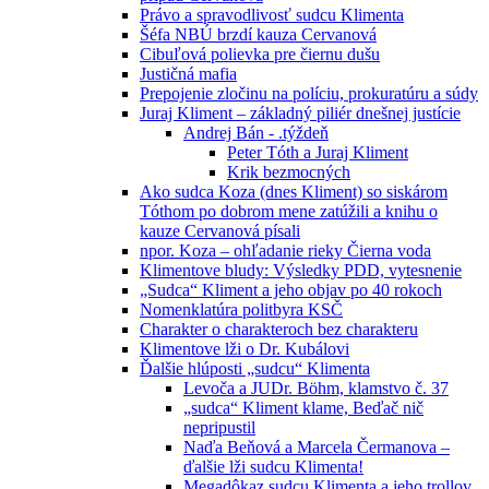
Právo a spravodlivosť sudcu Klimenta
Šéfa NBÚ brzdí kauza Cervanová
Cibuľová polievka pre čiernu dušu
Justičná mafia
Prepojenie zločinu na políciu, prokuratúru a súdy
Juraj Kliment – základný piliér dnešnej justície
Andrej Bán - .týždeň
Peter Tóth a Juraj Kliment
Krik bezmocných
Ako sudca Koza (dnes Kliment) so siskárom
Tóthom po dobrom mene zatúžili a knihu o
kauze Cervanová písali
npor. Koza – ohľadanie rieky Čierna voda
Klimentove bludy: Výsledky PDD, vytesnenie
„Sudca“ Kliment a jeho objav po 40 rokoch
Nomenklatúra politbyra KSČ
Charakter o charakteroch bez charakteru
Klimentove lži o Dr. Kubálovi
Ďalšie hlúposti „sudcu“ Klimenta
Levoča a JUDr. Böhm, klamstvo č. 37
„sudca“ Kliment klame, Beďač nič
nepripustil
Naďa Beňová a Marcela Čermanova –
ďalšie lži sudcu Klimenta!
Megadôkaz sudcu Klimenta a jeho trollov