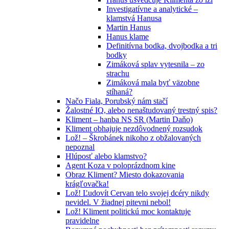
Investigatívne a analytické –
klamstvá Hanusa
Martin Hanus
Hanus klame
Definitívna bodka, dvojbodka a tri
bodky
Zimáková splav vytesnila – zo
strachu
Zimáková mala byť väzobne
stíhaná?
Načo Fiala, Porubský nám stačí
Žalostné IQ, alebo nenaštudovaný trestný spis?
Kliment – hanba NS SR (Martin Daňo)
Kliment obhajuje nezdôvodnený rozsudok
Lož! – Škrobánek nikoho z obžalovaných
nepoznal
Hlúposť alebo klamstvo?
Agent Koza v poloprázdnom kine
Obraz Kliment? Miesto dokazovania
krágľovačka!
Lož! Ľudovít Cervan telo svojej dcéry nikdy
nevidel. V žiadnej pitevni nebol!
Lož! Kliment politickú moc kontaktuje
pravidelne