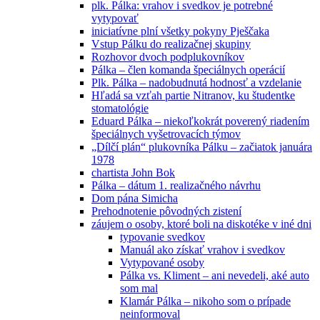
plk. Pálka: vrahov i svedkov je potrebné
vytypovať
iniciatívne plní všetky pokyny Pješčaka
Vstup Pálku do realizačnej skupiny
Rozhovor dvoch podplukovníkov
Pálka – člen komanda špeciálnych operácií
Plk. Pálka – nadobudnutá hodnosť a vzdelanie
Hľadá sa vzťah partie Nitranov, ku študentke
stomatológie
Eduard Pálka – niekoľkokrát poverený riadením
špeciálnych vyšetrovacích týmov
„Dílčí plán“ plukovníka Pálku – začiatok januára
1978
chartista John Bok
Pálka – dátum 1. realizačného návrhu
Dom pána Simicha
Prehodnotenie pôvodných zistení
záujem o osoby, ktoré boli na diskotéke v iné dni
typovanie svedkov
Manuál ako získať vrahov i svedkov
Vytypované osoby
Pálka vs. Kliment – ani nevedeli, aké auto
som mal
Klamár Pálka – nikoho som o prípade
neinformoval