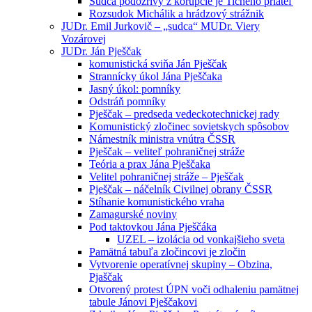
Sudca podozrivý z korupcie je Tichého priateľ
Rozsudok Michálik a hrádzový strážnik
JUDr. Emil Jurkovič – „sudca“ MUDr. Viery
Vozárovej
JUDr. Ján Pješčak
komunistická sviňa Ján Pješčak
Strannícky úkol Jána Pješčaka
Jasný úkol: pomníky
Odstráň pomníky
Pješčak – predseda vedeckotechnickej rady
Komunistický zločinec sovietskych spôsobov
Námestník ministra vnútra ČSSR
Pješčak – veliteľ pohraničnej stráže
Teória a prax Jána Pješčaka
Velitel pohraničnej stráže – Pješčak
Pješčak – náčelník Civilnej obrany ČSSR
Stíhanie komunistického vraha
Zamagurské noviny
Pod taktovkou Jána Pješčáka
UZEL – izolácia od vonkajšieho sveta
Pamätná tabuľa zločincovi je zločin
Vytvorenie operatívnej skupiny – Obzina,
Pjaščak
Otvorený protest ÚPN voči odhaleniu pamätnej
tabule Jánovi Pješčakovi