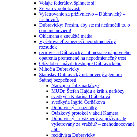
Volajte federálov, šplhnete si!
Zervan v pohotovosti
Vyšetrovanie za príživníctvo – Dúbravický –
Lichovník
Dúbravický: Prosím, aby ste mi netlmočili to, o
čom nič neviem!
Oklamaná a zneužitá matka
Vyšetrovateľ zabezpečí nepodmienečný
rozsudok
recidivista Dúbravický – 4 mesiace nápravného
opatrenia premenené na nepodmienečný trest
Obžaloba – návrh trestu pre Dúbravického
Mihoč a Dubravický
Stanislav Dubravický ustanovený agentom
Štátnej bezpečnosti
Naozaj kričal z narkózy?
MUDr. Štefan Hajdu a krik z narkózy
svedkyňa Katarína Drábeková
svedkyňa Ingrid Čerňáková
Dubravický – poznatky
Otázkový protokol v akcii Kamera
Dúbravický – uväznený za príživu, ale
vyšetrovaný za vraždu? – znehodnocované
alibi
recidivista Dubravický