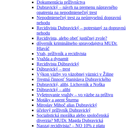
Dokumentácia príživníctva
Dubravický – návrh na premenu nápravného
opatrenia na nepodmienečný trest
Nepodmienečný trest za neúmyselnú dopravnú
nehodu
Recidivista Dubravický – potrestaný za dopravnú
nehodu
Recidivista, alebo obeť justičnej zvole?
dôverník kriminálneho spravodajstva MUDr.
Hlaváč
Vrah, príživník a recidivista
Vražda a dynamit
Recidivista Dúbravický
Dúbravický – trest
Výkon väzby vo väzobnej väznici v Žiline
Trestná činnosť Stanislava Dubravického
Dubravický, alibi, Lichovník a Noška
Dúbravický – alibi
Vyšetrovanie vraždy – vo väzbe za príživu
Motáky a agent Šturma
Miroslav Mihoč alias Dubravický
účelový príživník Dubravický
Socialistická morálka alebo spoločenská
diverzia? MUDr. Magda Dubravická
Naozaj recidivista? – NO 10% z platu