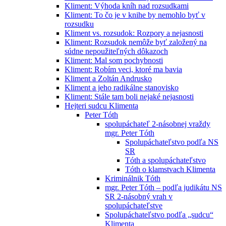
Kliment: Výhoda kníh nad rozsudkami
Kliment: To čo je v knihe by nemohlo byť v
rozsudku
Kliment vs. rozsudok: Rozpory a nejasnosti
Kliment: Rozsudok nemôže byť založený na
súdne nepoužiteľných dôkazoch
Kliment: Mal som pochybnosti
Kliment: Robím veci, ktoré ma bavia
Kliment a Zoltán Andrusko
Kliment a jeho radikálne stanovisko
Kliment: Stále tam boli nejaké nejasnosti
Hejteri sudcu Klimenta
Peter Tóth
spolupáchateľ 2-násobnej vraždy
mgr. Peter Tóth
Spolupáchateľstvo podľa NS
SR
Tóth a spolupáchateľstvo
Tóth o klamstvach Klimenta
Kriminálnik Tóth
mgr. Peter Tóth – podľa judikátu NS
SR 2-násobný vrah v
spolupáchateľstve
Spolupáchateľstvo podľa „sudcu“
Klimenta