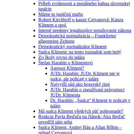
Príbeh zvrátenosti a morálneho bahna slovenskej
justície
Máme tu justičnú mafiu
Robert Kirchhoff o kauze Cervanová: Kauza
Kliment a spol.
Interné predpisy legalizujúce porušovanie zákona
Demokratická normalizácia – Frankfurter
allgemeine Zeitung
Demokratický normalizátor Kliment
Sudca Kliment: na tento rozsudok som hrdý
Zo školy rovno do talára
Štefan Harabín o Klimentovi
Agresor Kliment?
JUDr. Harabín: JUDr. Kliment nie je
sudca, ale policajt v taláre
Najvyšší súd ako boxerský ring
JUDr. Harabín o zneužívaní právomoci
JUDr. Klimenta
Dr. Harabín: „Sudca“ Kliment je policajt v
taláre
Má sudca Kliment všetkých päť pohromade?
Reakcia Pavla Beďača na článok: Ako Beďač
usvedčil sám seba
Sudca Kliment, Andrej Bán a Allan Bőhm –
prípad Cervanová