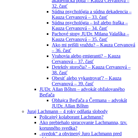
akademická pôda – Kauza Cervanová –
32. časť
Súdna psychológia a súdna dekadencia –
Kauza Cervanová – 33. časť
Súdna psychológia – lož alebo fraška –
Kauza Cervanová – 34. časť
Pachové stopy JUDr. Milana Valašíka –
Kauza Cervanová – 35. časť
Ako mi prišili vraždu? – Kauza Cervanová
– 36. časť
Vrahovia alebo emigranti? – Kauza
Cervanová – 37. časť
Detektív storočia? – Kauza Cervanová –
38. časť
Obesiť alebo vykastrovať? – Kauza
Cervanová – 39. časť
JUDr. Allan Bőhm – advokát obžalovaného
Beďača
Obhajca Beďača a Čermana – advokát
JUDr. Allan Bőhm
Juraj Lachmann – 4 roky odňatia slobody
Policajný kolaborant Lachmann?
Ako prebiehalo spracovanie Lachmanna, tzv.
korunného svedka?
„svedok“ a obvinený Juro Lachmann pred