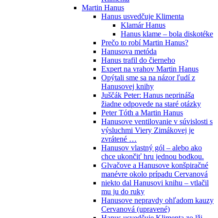
Martin Hanus
Hanus usvedčuje Klimenta
Klamár Hanus
Hanus klame – bola diskotéke
Prečo to robí Martin Hanus?
Hanusova metóda
Hanus trafil do čierneho
Expert na vrahov Martin Hanus
Opýtali sme sa na názor ľudí z
Hanusovej knihy
Juščák Peter: Hanus neprináša
žiadne odpovede na staré otázky
Peter Tóth a Martin Hanus
Hanusove ventilovanie v súvislosti s
výsluchmi Viery Zimákovej je
zvrátené …
Hanusov vlastný gól – alebo ako
chce ukončiť hru jednou bodkou.
Glvačove a Hanusove konšpiračné
manévre okolo prípadu Cervanová
niekto dal Hanusovi knihu – vtlačil
mu ju do ruky
Hanusove nepravdy ohľadom kauzy
Cervanová (upravené)
Hanus usvedčuje Klimenta zo lži