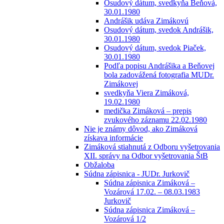
Osudový dátum, svedkyňa Beňová,
30.01.1980
Andrášik udáva Zimákovú
Osudový dátum, svedok Andrášik,
30.01.1980
Osudový dátum, svedok Piaček,
30.01.1980
Podľa popisu Andrášika a Beňovej
bola zadovážená fotografia MUDr.
Zimákovej
svedkyňa Viera Zimáková,
19.02.1980
medička Zimáková – prepis
zvukového záznamu 22.02.1980
Nie je známy dôvod, ako Zimáková
získava informácie
Zimáková stiahnutá z Odboru vyšetrovania
XII. správy na Odbor vyšetrovania ŠtB
Obžaloba
Súdna zápisnica - JUDr. Jurkovič
Súdna zápisnica Zimáková –
Vozárová 17.02. – 08.03.1983
Jurkovič
Súdna zápisnica Zimáková –
Vozárová 1/2