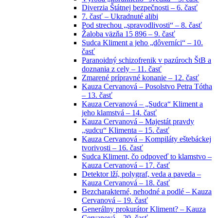
Diverzia Štátnej bezpečnosti – 6. časť
7. časť – Ukradnuté alibi
Pod strechou „spravodlivosti“ – 8. časť
Žaloba väzňa 15 896 – 9. časť
Sudca Kliment a jeho „dôverníci“ – 10.
časť
Paranoidný schizofrenik v pazúroch ŠtB a
doznania z cely – 11. časť
Zmarené prípravné konanie – 12. časť
Kauza Cervanová – Posolstvo Petra Tótha
– 13. časť
Kauza Cervanová – „Sudca“ Kliment a
jeho klamstvá – 14. časť
Kauza Cervanová – Majestát pravdy
„sudcu“ Klimenta – 15. časť
Kauza Cervanová – Kompiláty eštebáckej
tvorivosti – 16. časť
Sudca Kliment, čo odpoveď to klamstvo –
Kauza Cervanová – 17. časť
Detektor lží, polygraf, veda a paveda –
Kauza Cervanová – 18. časť
Bezcharakterné, nehodné a podlé – Kauza
Cervanová – 19. časť
Generálny prokurátor Kliment? – Kauza
Cervanová – 20. časť