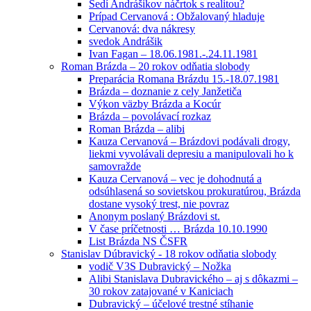
Sedí Andrášikov náčrtok s realitou?
Prípad Cervanová : Obžalovaný hladuje
Cervanová: dva nákresy
svedok Andrášik
Ivan Fagan – 18.06.1981.-.24.11.1981
Roman Brázda – 20 rokov odňatia slobody
Preparácia Romana Brázdu 15.-18.07.1981
Brázda – doznanie z cely Janžetiča
Výkon väzby Brázda a Kocúr
Brázda – povolávací rozkaz
Roman Brázda – alibi
Kauza Cervanová – Brázdovi podávali drogy,
liekmi vyvolávali depresiu a manipulovali ho k
samovražde
Kauza Cervanová – vec je dohodnutá a
odsúhlasená so sovietskou prokuratúrou, Brázda
dostane vysoký trest, nie povraz
Anonym poslaný Brázdovi st.
V čase príčetnosti … Brázda 10.10.1990
List Brázda NS ČSFR
Stanislav Dúbravický - 18 rokov odňatia slobody
vodič V3S Dubravický – Nožka
Alibi Stanislava Dubravického – aj s dôkazmi –
30 rokov zatajované v Kaniciach
Dubravický – účelové trestné stíhanie