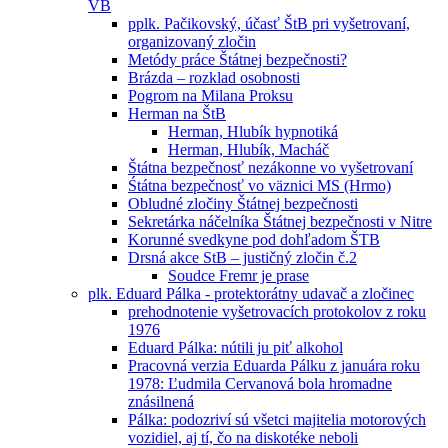
VB
pplk. Pačikovský, účasť ŠtB pri vyšetrovaní,
organizovaný zločin
Metódy práce Štátnej bezpečnosti?
Brázda – rozklad osobnosti
Pogrom na Milana Proksu
Herman na ŠtB
Herman, Hlubík hypnotiká
Herman, Hlubík, Macháč
Štátna bezpečnosť nezákonne vo vyšetrovaní
Śtátna bezpečnosť vo väznici MS (Hrmo)
Obludné zločiny Štátnej bezpečnosti
Sekretárka náčelníka Štátnej bezpečnosti v Nitre
Korunné svedkyne pod dohľadom ŠTB
Drsná akce StB – justičný zločin č.2
Soudce Fremr je prase
plk. Eduard Pálka - protektorátny udavač a zločinec
prehodnotenie vyšetrovacích protokolov z roku
1976
Eduard Pálka: nútili ju piť alkohol
Pracovná verzia Eduarda Pálku z januára roku
1978: Ľudmila Cervanová bola hromadne
znásilnená
Pálka: podozriví sú všetci majitelia motorových
vozidiel, aj tí, čo na diskotéke neboli