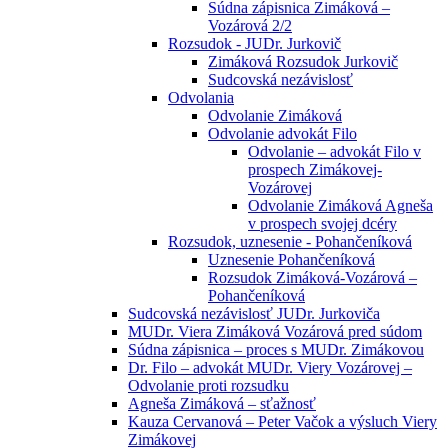
Súdna zápisnica Zimáková –
Vozárová 2/2
Rozsudok - JUDr. Jurkovič
Zimáková Rozsudok Jurkovič
Sudcovská nezávislosť
Odvolania
Odvolanie Zimáková
Odvolanie advokát Filo
Odvolanie – advokát Filo v
prospech Zimákovej-
Vozárovej
Odvolanie Zimáková Agneša
v prospech svojej dcéry
Rozsudok, uznesenie - Pohančeníková
Uznesenie Pohančeníková
Rozsudok Zimáková-Vozárová –
Pohančeníková
Sudcovská nezávislosť JUDr. Jurkoviča
MUDr. Viera Zimáková Vozárová pred súdom
Súdna zápisnica – proces s MUDr. Zimákovou
Dr. Filo – advokát MUDr. Viery Vozárovej –
Odvolanie proti rozsudku
Agneša Zimáková – sťažnosť
Kauza Cervanová – Peter Vačok a výsluch Viery
Zimákovej