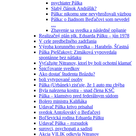
psychiater Pálka
Slabý článok Andrášik?
Pálka: nikomu sme nevyhrožovali väzbou
Pálka: o žiadnom Beďačovi som nevedel
…
Zbavenie sa svedka a následné opíjanie
Realizačný plán plk. Eduarda Pálku – jún 1978
V cele predbežného zadržania
Výroba korunného svedka – Harabrín, Šťastná
Pálka Pješčakovi: Zimáková vypovedala
spontánne bez nátlaku
Vyťažujte Nitranov, ktorí by boli ochotní klamať
Špicľovanie svedkov
Ako dostať študenta Brázdu?
boli vytypované osoby
Pálka (Urbánek) zisťuje, že 1 auto mu chýba
Byla nalezena kostra – snad člena KSČ
Pálka – klamstvo pred federálnym súdom
Bolero ministra Kaliňáka
Udavač Pálka krivo prisahal
svedok Antošovský o Beďačovi
Boľševická rodina Eduarda Pálku
Udavač Pálka – rozsudok
surovci, psychopati a sadisti
Akcia VILIK odkryla Nitranov