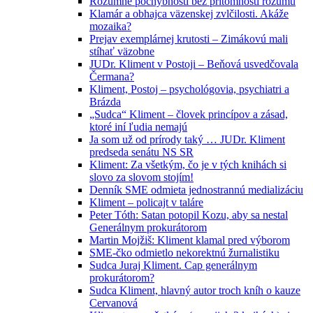
Rozumné pochybnosti bez prítomnosti rozumu
Klamár a obhajca väzenskej zvlčilosti. Akáže
mozaika?
Prejav exemplárnej krutosti – Zimákovú mali
stíhať väzobne
JUDr. Kliment v Postoji – Beňová usvedčovala
Čermana?
Kliment, Postoj – psychológovia, psychiatri a
Brázda
„Sudca“ Kliment – človek princípov a zásad,
ktoré iní ľudia nemajú
Ja som už od prírody taký … JUDr. Kliment
predseda senátu NS SR
Kliment: Za všetkým, čo je v tých knihách si
slovo za slovom stojím!
Denník SME odmieta jednostrannú medializáciu
Kliment – policajt v taláre
Peter Tóth: Satan potopil Kozu, aby sa nestal
Generálnym prokurátorom
Martin Mojžiš: Kliment klamal pred výborom
SME-čko odmietlo nekorektnú žurnalistiku
Sudca Juraj Kliment. Cap generálnym
prokurátorom?
Sudca Kliment, hlavný autor troch kníh o kauze
Cervanová