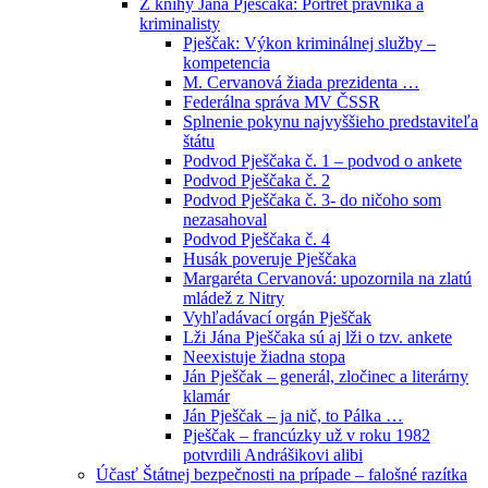
Z knihy Jána Pješčaka: Portrét právníka a
kriminalisty
Pješčak: Výkon kriminálnej služby –
kompetencia
M. Cervanová žiada prezidenta …
Federálna správa MV ČSSR
Splnenie pokynu najvyššieho predstaviteľa
štátu
Podvod Pješčaka č. 1 – podvod o ankete
Podvod Pješčaka č. 2
Podvod Pješčaka č. 3- do ničoho som
nezasahoval
Podvod Pješčaka č. 4
Husák poveruje Pješčaka
Margaréta Cervanová: upozornila na zlatú
mládež z Nitry
Vyhľadávací orgán Pješčak
Lži Jána Pješčaka sú aj lži o tzv. ankete
Neexistuje žiadna stopa
Ján Pješčak – generál, zločinec a literárny
klamár
Ján Pješčak – ja nič, to Pálka …
Pješčak – francúzky už v roku 1982
potvrdili Andrášikovi alibi
Účasť Štátnej bezpečnosti na prípade – falošné razítka