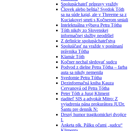
Spolupáchateľ prípravy vraždy
Človek alebo beštia? Svedok Tóth
sa na súde kajal, ale v Threeme sa z
Kuciakovej smrti s Kočnerom smiali
Intelektuálna výbava Petra Tótha
Tóth nikdy zo Slovenskej
informačnej služby neodišiel
Z definície spolupáchateľstva
Spoluúčasť na vražde v ponímaní
právnika Tótha
Klamár Tóth
Kočner nechal sledovať sudcu
Podvod z dielne Petra Tótha – farba
auta sa nikdy nemenila
Svedomie Petra Tótha
Dezinformačná kniha Kauza
Cervanová od Petra Tótha
Peter Tóth a Juraj Kliment
riaditeľ SIS a advokát Mitro: Z
vyjadrenia pána prokurátora JUDr.
Šantu pre denník N:
Drsný humor tragikomickej dvojice
I.
Anketa plk. Pálku očami „sudcu“
Klimenta