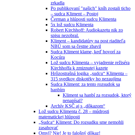
zrkadla
Po publikovaní "našich" kníh zostali ticho
– sudca Kliment – Postoj
Čerman a hlúposti sudcu Klimenta
5x lož sudcu Klimenta
Robert Kirchhoff: Audiokazetu nik zo
spisu nezobral.
Kliment – kandidatúry na post riaditeľa
NBÚ som sa čestne zbavil
Sudca Kliment klame, keď hovorí za
Kocúra
Lož sudcu Klimenta – vyjadrenie režiséra
Kirchhoffa k zmiznutej kazete
Hrôzostrašná logika „sudcu“ Klimenta –
315 svedkov diskotéky ho nezaujíma
Sudca Kliment: za tento rozsudok sa
hanbím
Kliment sa hanbí za rozsudok, ktorý
nenapísal?
Archív KSČ aj s „dôkazom“
Lož sudcu Klimenta č. 28 – múdrosti
matematickej hlúposti
„Sudca“ Kliment: Do rozsudku sme nemohli
zasahovať
Omyl? Nie! Je to falošný dôkaz!