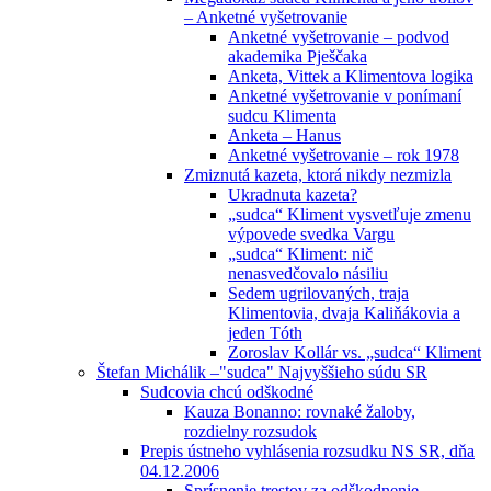
– Anketné vyšetrovanie
Anketné vyšetrovanie – podvod
akademika Pješčaka
Anketa, Vittek a Klimentova logika
Anketné vyšetrovanie v ponímaní
sudcu Klimenta
Anketa – Hanus
Anketné vyšetrovanie – rok 1978
Zmiznutá kazeta, ktorá nikdy nezmizla
Ukradnuta kazeta?
„sudca“ Kliment vysvetľuje zmenu
výpovede svedka Vargu
„sudca“ Kliment: nič
nenasvedčovalo násiliu
Sedem ugrilovaných, traja
Klimentovia, dvaja Kaliňákovia a
jeden Tóth
Zoroslav Kollár vs. „sudca“ Kliment
Štefan Michálik –"sudca" Najvyššieho súdu SR
Sudcovia chcú odškodné
Kauza Bonanno: rovnaké žaloby,
rozdielny rozsudok
Prepis ústneho vyhlásenia rozsudku NS SR, dňa
04.12.2006
Sprísnenie trestov za odškodnenie