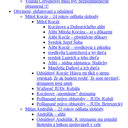
Vražda Cervanovej musí byť bezpodmienečne
objasnená !!!
Obvinení, obžalovaní a odsúdení
Miloš Kocúr – 24 rokov odňatia slobody
Miloš Kocúr
Kocúrove a Dubravického alibi
Alibi Miloša Kocúra – aj s dôkazmi
Alibi Kocúr – objektívne dôkazy
Svedok Jozef Šuba
Alibi Kocúr – svedkovia z pikniku
svedkyňa Luprichová a jej dieťa
svedok Luprich a jeho dieťa
Alibi – súdna zápisnica, Haláchy
Manželia Daňoví a ich dieťa
Odsúdený Kocúr: Hlavu mi tĺkli o stenu,
vrieskali, že ak budem tvrdiť, že som nevinný,
dostanem trest smrti
Sťažnosť JUDr. Kubála
Kocúrove „spontánne“ doznania
Pošliapané právo obhajoby – JUDr. Kubál
Pošliapané právo obhajoby – JUDr. Bereszecký
Milan Andrášik – 22 rokov odňatia slobody
Andrášik – alibi
Odsúdený Andrášik: K priznaniu ma prinútil
škrtením a bitkou spoluväzeň v cele