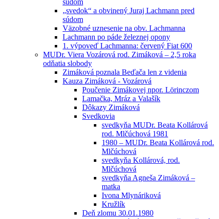
súdom
„svedok“ a obvinený Juraj Lachmann pred
súdom
Väzobné uznesenie na obv. Lachmanna
Lachmann po páde železnej opony
1. výpoveď Lachmanna: červený Fiat 600
MUDr. Viera Vozárová rod. Zimáková – 2,5 roka
odňatia slobody
Zimáková poznala Beďača len z videnia
Kauza Zimáková - Vozárová
Poučenie Zimákovej npor. Lörinczom
Lamačka, Mráz a Valašík
Dôkazy Zimáková
Svedkovia
svedkyňa MUDr. Beata Kollárová
rod. Mlčúchová 1981
1980 – MUDr. Beata Kollárová rod.
Mlčúchová
svedkyňa Kollárová, rod.
Mlčúchová
svedkyňa Agneša Zimáková –
matka
Ivona Mlynáriková
Kružlík
Deň zlomu 30.01.1980