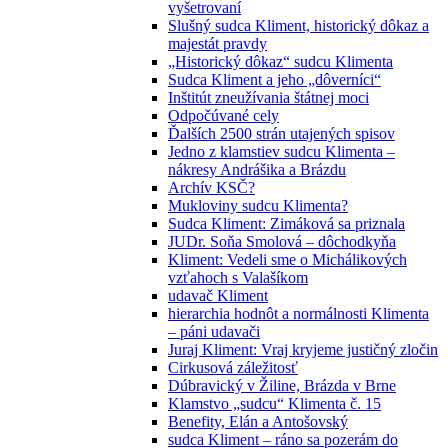
vyšetrovaní
Slušný sudca Kliment, historický dôkaz a
majestát pravdy
„Historický dôkaz“ sudcu Klimenta
Sudca Kliment a jeho „dôverníci“
Inštitút zneužívania štátnej moci
Odpočúvané cely
Ďalších 2500 strán utajených spisov
Jedno z klamstiev sudcu Klimenta –
nákresy Andrášika a Brázdu
Archív KSČ?
Mukloviny sudcu Klimenta?
Sudca Kliment: Zimáková sa priznala
JUDr. Soňa Smolová – dôchodkyňa
Kliment: Vedeli sme o Michálikových
vzťahoch s Valašíkom
udavač Kliment
hierarchia hodnôt a normálnosti Klimenta
– páni udavači
Juraj Kliment: Vraj kryjeme justičný zločin
Cirkusová záležitosť
Dúbravický v Žiline, Brázda v Brne
Klamstvo „sudcu“ Klimenta č. 15
Benefity, Elán a Antošovský
sudca Kliment – ráno sa pozerám do