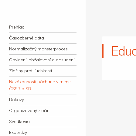
kauzacervanova.sk
Najdlhšie trvajúci, dodnes nevyjasnený
Navigation
súdny proces v dejnách slovenskej justície
Skip to content
Prehľad
Časozberné dáta
Edua
Normalizačný monsterproces
Obvinení, obžalovaní a odsúdení
Zločiny proti ľudskosti
Nezákonnosti páchané v mene
ČSSR a SR
Dôkazy
Organizovaný zločin
Svedkovia
Expertízy