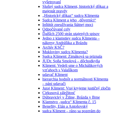
vyšetrovaní
Slušný sudca Kliment, historický dôkaz a
majestát pravdy
„Historický dôkaz“ sudcu Klimenta
Sudca Kliment a jeho „dôverníci“
Inštitút zneužívania štátnej moci
Odpočúvané cely
Ďalších 2500 strán utajených spisov
Jedno z klamstiev sudcu Klimenta –
nákresy Andrášika a Brázdu
Archív KSČ?
Mukloviny sudcu Klimenta?
Sudca Kliment: Zimáková sa priznala
JUDr. Soňa Smolová – dôchodkyňa
Kliment: Vedeli sme o Michálikových
vzťahoch s Valašíkom
udavač Kliment
hierarchia hodnôt a normálnosti Klimenta
– páni udavači
Juraj Kliment: Vraj kryjeme justičný zločin
Cirkusová záležitosť
Dúbravický v Žiline, Brázda v Brne
Klamstvo „sudcu“ Klimenta č. 15
Benefity, Elán a Antošovský
sudca Kliment – ráno sa pozerám do