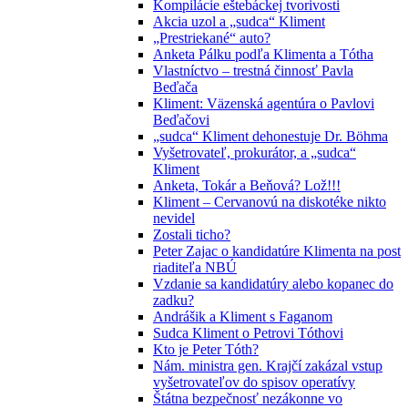
Kompilácie eštebáckej tvorivosti
Akcia uzol a „sudca“ Kliment
„Prestriekané“ auto?
Anketa Pálku podľa Klimenta a Tótha
Vlastníctvo – trestná činnosť Pavla
Beďača
Kliment: Väzenská agentúra o Pavlovi
Beďačovi
„sudca“ Kliment dehonestuje Dr. Böhma
Vyšetrovateľ, prokurátor, a „sudca“
Kliment
Anketa, Tokár a Beňová? Lož!!!
Kliment – Cervanovú na diskotéke nikto
nevidel
Zostali ticho?
Peter Zajac o kandidatúre Klimenta na post
riaditeľa NBÚ
Vzdanie sa kandidatúry alebo kopanec do
zadku?
Andrášik a Kliment s Faganom
Sudca Kliment o Petrovi Tóthovi
Kto je Peter Tóth?
Nám. ministra gen. Krajčí zakázal vstup
vyšetrovateľov do spisov operatívy
Štátna bezpečnosť nezákonne vo