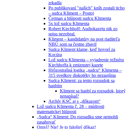
zrkadla
Po publikovaní "našich" kníh zostali ticho
– sudca Kliment – Postoj
Čerman a hlúposti sudcu Klimenta
5x lož sudcu Klimenta
Robert Kirchhoff: Audiokazetu nik zo
spisu nezobral.
Kliment – kandidatúry na post riaditeľa
NBÚ som sa čestne zbavil
Sudca Kliment klame, keď hovorí za
Kocúra
Lož sudcu Klimenta – vyjadrenie režiséra
Kirchhoffa k zmiznutej kazete
Hrôzostrašná logika „sudcu“ Klimenta –
315 svedkov diskotéky ho nezaujíma
Sudca Kliment: za tento rozsudok sa
hanbím
Kliment sa hanbí za rozsudok, ktorý
nenapísal?
Archív KSČ aj s „dôkazom“
Lož sudcu Klimenta č. 28 – múdrosti
matematickej hlúposti
„Sudca“ Kliment: Do rozsudku sme nemohli
zasahovať
Omyl? Nie! Je to falošný dôkaz!