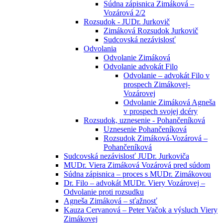
Súdna zápisnica Zimáková –
Vozárová 2/2
Rozsudok - JUDr. Jurkovič
Zimáková Rozsudok Jurkovič
Sudcovská nezávislosť
Odvolania
Odvolanie Zimáková
Odvolanie advokát Filo
Odvolanie – advokát Filo v
prospech Zimákovej-
Vozárovej
Odvolanie Zimáková Agneša
v prospech svojej dcéry
Rozsudok, uznesenie - Pohančeníková
Uznesenie Pohančeníková
Rozsudok Zimáková-Vozárová –
Pohančeníková
Sudcovská nezávislosť JUDr. Jurkoviča
MUDr. Viera Zimáková Vozárová pred súdom
Súdna zápisnica – proces s MUDr. Zimákovou
Dr. Filo – advokát MUDr. Viery Vozárovej –
Odvolanie proti rozsudku
Agneša Zimáková – sťažnosť
Kauza Cervanová – Peter Vačok a výsluch Viery
Zimákovej