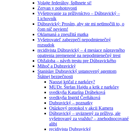
Volajte federálov, šplhnete si!
Zervan v pohotovosti
Vyšetrovanie za príživníctvo – Dúbravický –
Lichovník
Dúbravický: Prosím, aby ste mi netlmočili to, o
čom nič neviem!
Oklamaná a zneužitá matka
Vyšetrovateľ zabezpečí nepodmienečný
rozsudok
recidivista Dúbravický – 4 mesiace nápravného
opatrenia premenené na nepodmienečný trest
Obžaloba – návrh trestu pre Dúbravického
Mihoč a Dubravický
Stanislav Dubravický ustanovený agentom
Štátnej bezpečnosti
Naozaj kričal z narkózy?
MUDr. Štefan Hajdu a krik z narkózy
svedkyňa Katarína Drábeková
svedkyňa Ingrid Čerňáková
Dubravický – poznatky
Otázkový protokol v akcii Kamera
Dúbravický – uväznený za príživu, ale
vyšetrovaný za vraždu? – znehodnocované
alibi
recidivista Dubravický