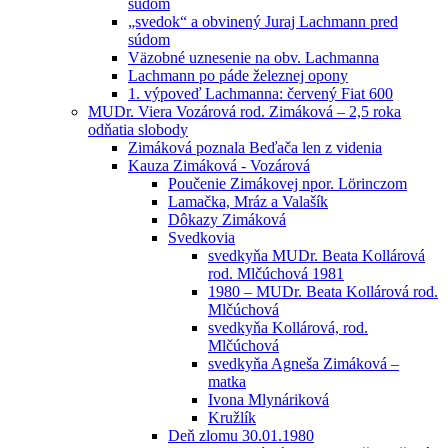
súdom
„svedok“ a obvinený Juraj Lachmann pred
súdom
Väzobné uznesenie na obv. Lachmanna
Lachmann po páde železnej opony
1. výpoveď Lachmanna: červený Fiat 600
MUDr. Viera Vozárová rod. Zimáková – 2,5 roka
odňatia slobody
Zimáková poznala Beďača len z videnia
Kauza Zimáková - Vozárová
Poučenie Zimákovej npor. Lörinczom
Lamačka, Mráz a Valašík
Dôkazy Zimáková
Svedkovia
svedkyňa MUDr. Beata Kollárová
rod. Mlčúchová 1981
1980 – MUDr. Beata Kollárová rod.
Mlčúchová
svedkyňa Kollárová, rod.
Mlčúchová
svedkyňa Agneša Zimáková –
matka
Ivona Mlynáriková
Kružlík
Deň zlomu 30.01.1980