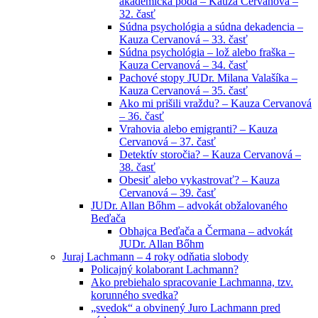
akademická pôda – Kauza Cervanová –
32. časť
Súdna psychológia a súdna dekadencia –
Kauza Cervanová – 33. časť
Súdna psychológia – lož alebo fraška –
Kauza Cervanová – 34. časť
Pachové stopy JUDr. Milana Valašíka –
Kauza Cervanová – 35. časť
Ako mi prišili vraždu? – Kauza Cervanová
– 36. časť
Vrahovia alebo emigranti? – Kauza
Cervanová – 37. časť
Detektív storočia? – Kauza Cervanová –
38. časť
Obesiť alebo vykastrovať? – Kauza
Cervanová – 39. časť
JUDr. Allan Bőhm – advokát obžalovaného
Beďača
Obhajca Beďača a Čermana – advokát
JUDr. Allan Bőhm
Juraj Lachmann – 4 roky odňatia slobody
Policajný kolaborant Lachmann?
Ako prebiehalo spracovanie Lachmanna, tzv.
korunného svedka?
„svedok“ a obvinený Juro Lachmann pred