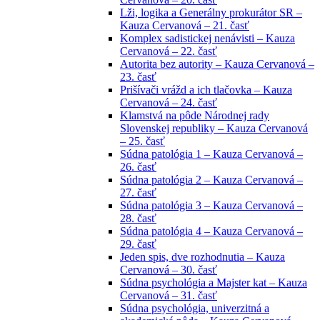
Lži, logika a Generálny prokurátor SR –
Kauza Cervanová – 21. časť
Komplex sadistickej nenávisti – Kauza
Cervanová – 22. časť
Autorita bez autority – Kauza Cervanová –
23. časť
Prišívači vrážd a ich tlačovka – Kauza
Cervanová – 24. časť
Klamstvá na pôde Národnej rady
Slovenskej republiky – Kauza Cervanová
– 25. časť
Súdna patológia 1 – Kauza Cervanová –
26. časť
Súdna patológia 2 – Kauza Cervanová –
27. časť
Súdna patológia 3 – Kauza Cervanová –
28. časť
Súdna patológia 4 – Kauza Cervanová –
29. časť
Jeden spis, dve rozhodnutia – Kauza
Cervanová – 30. časť
Súdna psychológia a Majster kat – Kauza
Cervanová – 31. časť
Súdna psychológia, univerzitná a