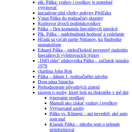
plk. Pálka: vrahov i svedkov je potrebné
vytypovať
iniciatívne plní všetky pokyny Pješčaka
Vstup Pálku do realizačnej skupiny
Rozhovor dvoch podplukovníkov
Pálka – člen komanda špeciálnych operácií
Plk. Pálka – nadobudnutá hodnosť a vzdelanie
Hľadá sa vzťah partie Nitranov, ku študentke
stomatológie
Eduard Pálka – niekoľkokrát poverený riadením
špeciálnych vyšetrovacích týmov
„Dílčí plán“ plukovníka Pálku – začiatok januára
1978
chartista John Bok
Pálka – dátum 1. realizačného návrhu
Dom pána Simicha
Prehodnotenie pôvodných zistení
záujem o osoby, ktoré boli na diskotéke v iné dni
typovanie svedkov
Manuál ako získať vrahov i svedkov
Vytypované osoby
Pálka vs. Kliment – ani nevedeli, aké auto
som mal
Klamár Pálka – nikoho som o prípade
neinformoval