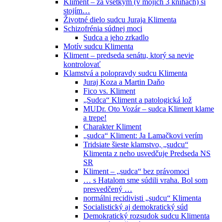
Kliment – za všetkým (v mojich 3 knihách) si
stojím…
Životné dielo sudcu Juraja Klimenta
Schizofrénia súdnej moci
Sudca a jeho zrkadlo
Motív sudcu Klimenta
Kliment – predseda senátu, ktorý sa nevie
kontrolovať
Klamstvá a polopravdy sudcu Klimenta
Juraj Koza a Martin Daňo
Fico vs. Kliment
„Sudca“ Kliment a patologická lož
MUDr. Oto Vozár – sudca Kliment klame
a trepe!
Charakter Kliment
„sudca“ Kliment: Ja Lamačkovi verím
Tridsiate šieste klamstvo, „sudcu“
Klimenta z neho usvedčuje Predseda NS
SR
Kliment – „sudca“ bez právomoci
… s Hatalom sme súdili vraha. Bol som
presvedčený …
normálni recidivisti „sudcu“ Klimenta
Socialistický aj demokratický súd
Demokratický rozsudok sudcu Klimenta