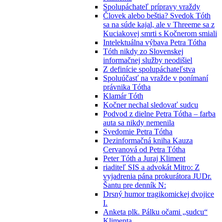
Spolupáchateľ prípravy vraždy
Človek alebo beštia? Svedok Tóth
sa na súde kajal, ale v Threeme sa z
Kuciakovej smrti s Kočnerom smiali
Intelektuálna výbava Petra Tótha
Tóth nikdy zo Slovenskej
informačnej služby neodišiel
Z definície spolupáchateľstva
Spoluúčasť na vražde v ponímaní
právnika Tótha
Klamár Tóth
Kočner nechal sledovať sudcu
Podvod z dielne Petra Tótha – farba
auta sa nikdy nemenila
Svedomie Petra Tótha
Dezinformačná kniha Kauza
Cervanová od Petra Tótha
Peter Tóth a Juraj Kliment
riaditeľ SIS a advokát Mitro: Z
vyjadrenia pána prokurátora JUDr.
Šantu pre denník N:
Drsný humor tragikomickej dvojice
I.
Anketa plk. Pálku očami „sudcu“
Klimenta