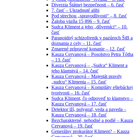
Diverzia Štátnej bezpečnosti – 6. časť
7. časť – Ukradnuté alibi
Pod strechou „spravodlivosti“ – 8. časť
Žaloba väzňa 15 896 – 9. časť
Sudca Kliment a jeho „dôverníci“ – 10.
časť
Paranoidný schizofrenik v pazúroch ŠtB a
doznania z cely – 11. časť
Zmarené prípravné konanie – 12. časť
Kauza Cervanová – Posolstvo Petra Tótha
– 13. časť
Kauza Cervanová – „Sudca“ Kliment a
jeho klamstvá – 14. časť
Kauza Cervanová – Majestát pravdy
„sudcu“ Klimenta – 15. časť
Kauza Cervanová – Kompiláty eštebáckej
tvorivosti – 16. časť
Sudca Kliment, čo odpoveď to klamstvo –
Kauza Cervanová – 17. časť
Detektor lží, polygraf, veda a paveda –
Kauza Cervanová – 18. časť
Bezcharakterné, nehodné a podlé – Kauza
Cervanová – 19. časť
Generálny prokurátor Kliment? – Kauza
Cervanová – 20. časť