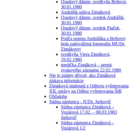
Osudový dátum, svedkyňa Beňová,
30.01.1980
Andrášik udáva Zimákovú
Osudový dátum, svedok Andrášik,
30.01.1980
Osudový dátum, svedok Piaček,
30.01.1980
Podľa popisu Andrášika a Beňovej
bola zadovážená fotografia MUDr.
Zimákovej
svedkyňa Viera Zimáková,
19.02.1980
medička Zimáková – prepis
zvukového záznamu 22.02.1980
Nie je známy dôvod, ako Zimáková
získava informácie
Zimáková stiahnutá z Odboru vyšetrovania
XII. správy na Odbor vyšetrovania ŠtB
Obžaloba
Súdna zápisnica - JUDr. Jurkovič
Súdna zápisnica Zimáková –
Vozárová 17.02. – 08.03.1983
Jurkovič
Súdna zápisnica Zimáková –
Vozárová 1/2