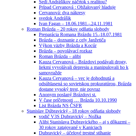
Sedí Andrášikov náčrtok s realitou?
Prípad Cervanová : Obžalovaný hladuje
Cervanová: dva nákresy
svedok Andrášik
Ivan Fagan – 18.06.1981.-.24.11.1981
Roman Brázda – 20 rokov odňatia slobody
Preparácia Romana Brázdu 15.-18.07.1981
Brázda – doznanie z cely Janžetiča
Výkon väzby Brázda a Kocúr
Brázda – povolávací rozkaz
Roman Brázda – alibi
Kauza Cervanová – Brázdovi podávali drogy,
liekmi vyvolávali depresiu a manipulovali ho k
samovražde
Kauza Cervanová – vec je dohodnutá a
odsúhlasená so sovietskou prokuratúrou, Brázda
dostane vysoký trest, nie povraz
Anonym poslaný Brázdovi st.
V čase príčetnosti … Brázda 10.10.1990
List Brázda NS ČSFR
Stanislav Dúbravický - 18 rokov odňatia slobody
vodič V3S Dubravický – Nožka
Alibi Stanislava Dubravického – aj s dôkazmi –
30 rokov zatajované v Kaniciach
Dubravický – účelové trestné stíhanie