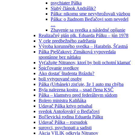
psychiater Pálka
Slabý článok Andrášik?
Pálka: nikomu sme nevyhrožovali väzbou
Pálka: o žiadnom Beďačovi som nevedel
…
Zbavenie sa svedka a následné opíjanie
Realizačný plán plk. Eduarda Pálku – jún 1978
V cele predbežného zadržania
Výroba korunného svedka – Harabrín, Šťastná
Pálka Pješčakovi: Zimáková vypovedala
spontánne bez nátlaku
Vyťažujte Nitranov, ktorí by boli ochotní klamať
Špicľovanie svedkov
Ako dostať študenta Brázdu?
boli vytypované osoby
Pálka (Urbánek) zisťuje, že 1 auto mu chýba
Byla nalezena kostra – snad člena KSČ
Pálka – klamstvo pred federálnym súdom
Bolero ministra Kaliňáka
Udavač Pálka krivo prisahal
svedok Antošovský o Beďačovi
Boľševická rodina Eduarda Pálku
Udavač Pálka – rozsudok
surovci, psychopati a sadisti
Akcia VILIK odkryla Nitranov