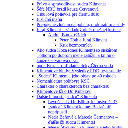
Právo a spravodlivosť sudcu Klimenta
Šéfa NBÚ brzdí kauza Cervanová
Cibuľová polievka pre čiernu dušu
Justičná mafia
Prepojenie zločinu na políciu, prokuratúru a súdy
Juraj Kliment – základný piliér dnešnej justície
Andrej Bán - .týždeň
Peter Tóth a Juraj Kliment
Krik bezmocných
Ako sudca Koza (dnes Kliment) so siskárom
Tóthom po dobrom mene zatúžili a knihu o
kauze Cervanová písali
npor. Koza – ohľadanie rieky Čierna voda
Klimentove bludy: Výsledky PDD, vytesnenie
„Sudca“ Kliment a jeho objav po 40 rokoch
Nomenklatúra politbyra KSČ
Charakter o charakteroch bez charakteru
Klimentove lži o Dr. Kubálovi
Ďalšie hlúposti „sudcu“ Klimenta
Levoča a JUDr. Böhm, klamstvo č. 37
„sudca“ Kliment klame, Beďač nič
nepripustil
Naďa Beňová a Marcela Čermanova –
ďalšie lži sudcu Klimenta!
Megadôkaz sudcu Klimenta a jeho trollov