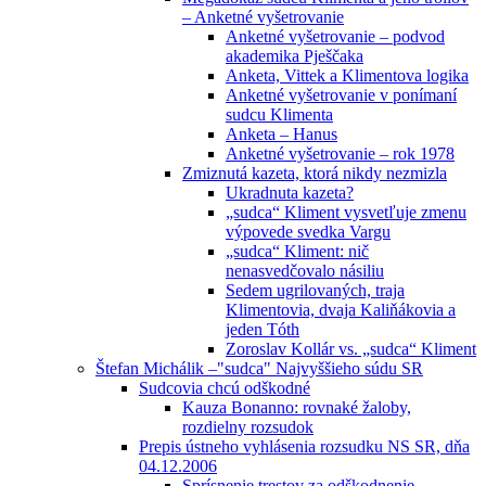
– Anketné vyšetrovanie
Anketné vyšetrovanie – podvod
akademika Pješčaka
Anketa, Vittek a Klimentova logika
Anketné vyšetrovanie v ponímaní
sudcu Klimenta
Anketa – Hanus
Anketné vyšetrovanie – rok 1978
Zmiznutá kazeta, ktorá nikdy nezmizla
Ukradnuta kazeta?
„sudca“ Kliment vysvetľuje zmenu
výpovede svedka Vargu
„sudca“ Kliment: nič
nenasvedčovalo násiliu
Sedem ugrilovaných, traja
Klimentovia, dvaja Kaliňákovia a
jeden Tóth
Zoroslav Kollár vs. „sudca“ Kliment
Štefan Michálik –"sudca" Najvyššieho súdu SR
Sudcovia chcú odškodné
Kauza Bonanno: rovnaké žaloby,
rozdielny rozsudok
Prepis ústneho vyhlásenia rozsudku NS SR, dňa
04.12.2006
Sprísnenie trestov za odškodnenie