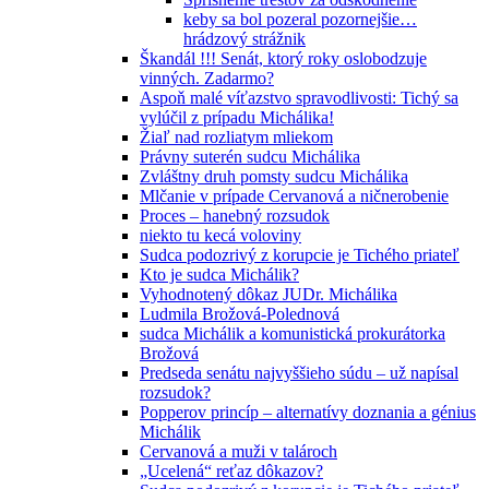
keby sa bol pozeral pozornejšie…
hrádzový strážnik
Škandál !!! Senát, ktorý roky oslobodzuje
vinných. Zadarmo?
Aspoň malé víťazstvo spravodlivosti: Tichý sa
vylúčil z prípadu Michálika!
Žiaľ nad rozliatym mliekom
Právny suterén sudcu Michálika
Zvláštny druh pomsty sudcu Michálika
Mlčanie v prípade Cervanová a ničnerobenie
Proces – hanebný rozsudok
niekto tu kecá voloviny
Sudca podozrivý z korupcie je Tichého priateľ
Kto je sudca Michálik?
Vyhodnotený dôkaz JUDr. Michálika
Ludmila Brožová-Polednová
sudca Michálik a komunistická prokurátorka
Brožová
Predseda senátu najvyššieho súdu – už napísal
rozsudok?
Popperov princíp – alternatívy doznania a génius
Michálik
Cervanová a muži v talároch
„Ucelená“ reťaz dôkazov?