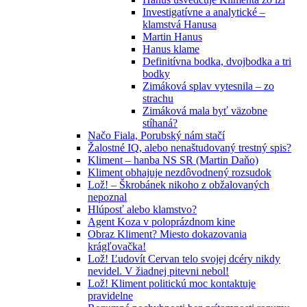
Investigatívne a analytické –
klamstvá Hanusa
Martin Hanus
Hanus klame
Definitívna bodka, dvojbodka a tri
bodky
Zimáková splav vytesnila – zo
strachu
Zimáková mala byť väzobne
stíhaná?
Načo Fiala, Porubský nám stačí
Žalostné IQ, alebo nenaštudovaný trestný spis?
Kliment – hanba NS SR (Martin Daňo)
Kliment obhajuje nezdôvodnený rozsudok
Lož! – Škrobánek nikoho z obžalovaných
nepoznal
Hlúposť alebo klamstvo?
Agent Koza v poloprázdnom kine
Obraz Kliment? Miesto dokazovania
krágľovačka!
Lož! Ľudovít Cervan telo svojej dcéry nikdy
nevidel. V žiadnej pitevni nebol!
Lož! Kliment politickú moc kontaktuje
pravidelne