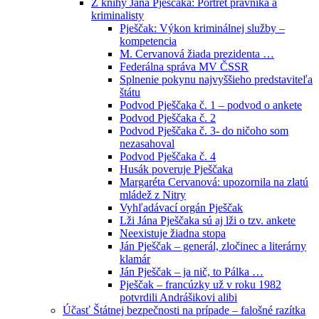
Z knihy Jána Pješčaka: Portrét právníka a
kriminalisty
Pješčak: Výkon kriminálnej služby –
kompetencia
M. Cervanová žiada prezidenta …
Federálna správa MV ČSSR
Splnenie pokynu najvyššieho predstaviteľa
štátu
Podvod Pješčaka č. 1 – podvod o ankete
Podvod Pješčaka č. 2
Podvod Pješčaka č. 3- do ničoho som
nezasahoval
Podvod Pješčaka č. 4
Husák poveruje Pješčaka
Margaréta Cervanová: upozornila na zlatú
mládež z Nitry
Vyhľadávací orgán Pješčak
Lži Jána Pješčaka sú aj lži o tzv. ankete
Neexistuje žiadna stopa
Ján Pješčak – generál, zločinec a literárny
klamár
Ján Pješčak – ja nič, to Pálka …
Pješčak – francúzky už v roku 1982
potvrdili Andrášikovi alibi
Účasť Štátnej bezpečnosti na prípade – falošné razítka