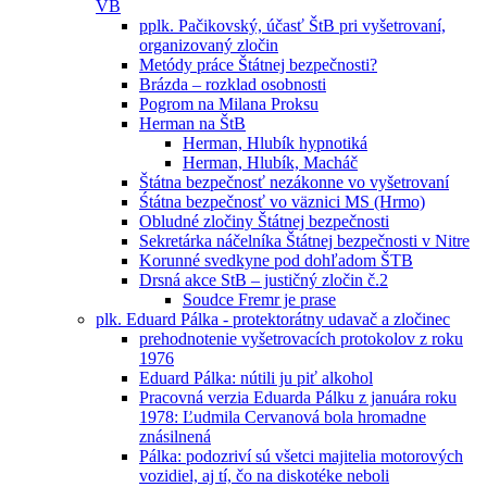
VB
pplk. Pačikovský, účasť ŠtB pri vyšetrovaní,
organizovaný zločin
Metódy práce Štátnej bezpečnosti?
Brázda – rozklad osobnosti
Pogrom na Milana Proksu
Herman na ŠtB
Herman, Hlubík hypnotiká
Herman, Hlubík, Macháč
Štátna bezpečnosť nezákonne vo vyšetrovaní
Śtátna bezpečnosť vo väznici MS (Hrmo)
Obludné zločiny Štátnej bezpečnosti
Sekretárka náčelníka Štátnej bezpečnosti v Nitre
Korunné svedkyne pod dohľadom ŠTB
Drsná akce StB – justičný zločin č.2
Soudce Fremr je prase
plk. Eduard Pálka - protektorátny udavač a zločinec
prehodnotenie vyšetrovacích protokolov z roku
1976
Eduard Pálka: nútili ju piť alkohol
Pracovná verzia Eduarda Pálku z januára roku
1978: Ľudmila Cervanová bola hromadne
znásilnená
Pálka: podozriví sú všetci majitelia motorových
vozidiel, aj tí, čo na diskotéke neboli