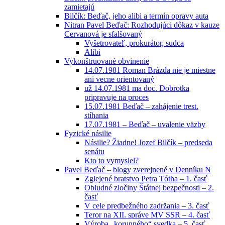
zamietajú
Bilčík: Beďač, jeho alibi a termín opravy auta
Nitran Pavel Beďač: Rozhodujúci dôkaz v kauze
Cervanová je sfalšovaný
Vyšetrovateľ, prokurátor, sudca
Alibi
Vykonštruované obvinenie
14.07.1981 Roman Brázda nie je miestne
ani vecne orientovaný
už 14.07.1981 ma doc. Dobrotka
pripravuje na proces
15.07.1981 Beďač – zahájenie trest.
stíhania
17.07.1981 – Beďač – uvalenie väzby
Fyzické násilie
Násilie? Žiadne! Jozef Bilčík – predseda
senátu
Kto to vymyslel?
Pavel Beďač – blogy zverejnené v Denníku N
Zglejené bratstvo Petra Tótha – 1. časť
Obludné zločiny Štátnej bezpečnosti – 2.
časť
V cele predbežného zadržania – 3. časť
Teror na XII. správe MV SSR – 4. časť
Výroba „korunného“ svedka – 5. časť