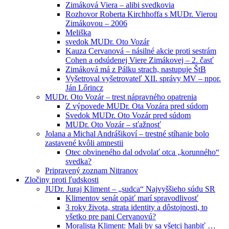
Zimáková Viera – alibi svedkovia
Rozhovor Roberta Kirchhoffa s MUDr. Vierou
Zimákovou – 2006
Meliška
svedok MUDr. Oto Vozár
Kauza Cervanová – násilné akcie proti sestrám
Cohen a odsúdenej Viere Zimákovej – 2. časť
Zimáková má z Pálku strach, nastupuje ŠtB
Vyšetroval vyšetrovateľ XII. správy MV – npor.
Ján Lőrincz
MUDr. Oto Vozár – trest nápravného opatrenia
Z výpovede MUDr. Ota Vozára pred súdom
Svedok MUDr. Oto Vozár pred súdom
MUDr. Oto Vozár – sťažnosť
Jolana a Michal Andrášikoví – trestné stíhanie bolo
zastavené kvôli amnestii
Otec obvineného dal odvolať otca „korunného“
svedka?
Pripravený zoznam Nitranov
Zločiny proti ľudskosti
JUDr. Juraj Kliment – „sudca“ Najvyššieho súdu SR
Klimentov senát opäť marí spravodlivosť
3 roky života, strata identity a dôstojnosti, to
všetko pre pani Cervanovú?
Moralista Kliment: Mali by sa všetci hanbiť …