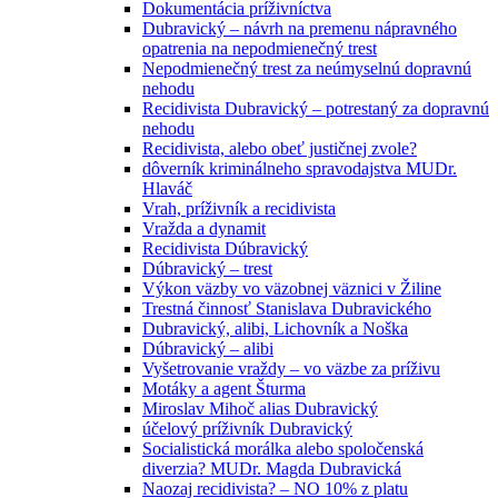
Dokumentácia príživníctva
Dubravický – návrh na premenu nápravného
opatrenia na nepodmienečný trest
Nepodmienečný trest za neúmyselnú dopravnú
nehodu
Recidivista Dubravický – potrestaný za dopravnú
nehodu
Recidivista, alebo obeť justičnej zvole?
dôverník kriminálneho spravodajstva MUDr.
Hlaváč
Vrah, príživník a recidivista
Vražda a dynamit
Recidivista Dúbravický
Dúbravický – trest
Výkon väzby vo väzobnej väznici v Žiline
Trestná činnosť Stanislava Dubravického
Dubravický, alibi, Lichovník a Noška
Dúbravický – alibi
Vyšetrovanie vraždy – vo väzbe za príživu
Motáky a agent Šturma
Miroslav Mihoč alias Dubravický
účelový príživník Dubravický
Socialistická morálka alebo spoločenská
diverzia? MUDr. Magda Dubravická
Naozaj recidivista? – NO 10% z platu