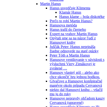
Martin Hanus
Hanus usvedčuje Klimenta
Klamár Hanus
Hanus klame – bola diskotéke
Prečo to robí Martin Hanus?
Hanusova metóda
Hanus trafil do čierneho
Expert na vrahov Martin Hanus
Opýtali sme sa na názor ľudí z
Hanusovej knihy
Juščák Peter: Hanus neprináša
žiadne odpovede na staré otázky
Peter Tóth a Martin Hanus
Hanusove ventilovanie v súvislosti s
výsluchmi Viery Zimákovej je
zvrátené …
Hanusov vlastný gól – alebo ako
chce ukončiť hru jednou bodkou.
Glvačove a Hanusove konšpiračné
manévre okolo prípadu Cervanová
niekto dal Hanusovi knihu – vtlačil
mu ju do ruky
Hanusove nepravdy ohľadom kauzy
Cervanová (upravené)
Hanus usvedčuje Klimenta zo lži