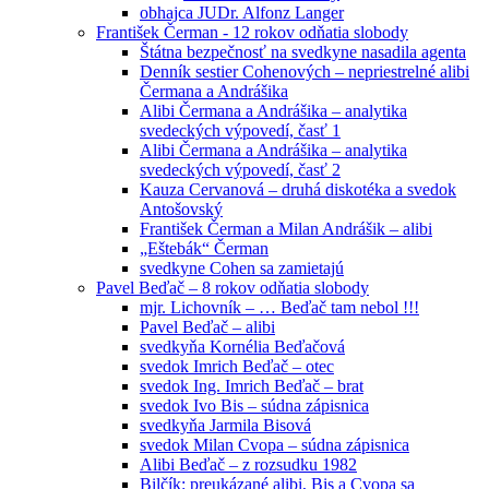
obhajca JUDr. Alfonz Langer
František Čerman - 12 rokov odňatia slobody
Štátna bezpečnosť na svedkyne nasadila agenta
Denník sestier Cohenových – nepriestrelné alibi
Čermana a Andrášika
Alibi Čermana a Andrášika – analytika
svedeckých výpovedí, časť 1
Alibi Čermana a Andrášika – analytika
svedeckých výpovedí, časť 2
Kauza Cervanová – druhá diskotéka a svedok
Antošovský
František Čerman a Milan Andrášik – alibi
„Eštebák“ Čerman
svedkyne Cohen sa zamietajú
Pavel Beďač – 8 rokov odňatia slobody
mjr. Lichovník – … Beďač tam nebol !!!
Pavel Beďač – alibi
svedkyňa Kornélia Beďačová
svedok Imrich Beďač – otec
svedok Ing. Imrich Beďač – brat
svedok Ivo Bis – súdna zápisnica
svedkyňa Jarmila Bisová
svedok Milan Cvopa – súdna zápisnica
Alibi Beďač – z rozsudku 1982
Bilčík: preukázané alibi, Bis a Cvopa sa