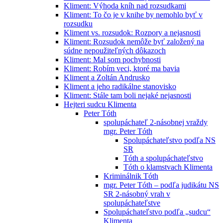
Kliment: Výhoda kníh nad rozsudkami
Kliment: To čo je v knihe by nemohlo byť v
rozsudku
Kliment vs. rozsudok: Rozpory a nejasnosti
Kliment: Rozsudok nemôže byť založený na
súdne nepoužiteľných dôkazoch
Kliment: Mal som pochybnosti
Kliment: Robím veci, ktoré ma bavia
Kliment a Zoltán Andrusko
Kliment a jeho radikálne stanovisko
Kliment: Stále tam boli nejaké nejasnosti
Hejteri sudcu Klimenta
Peter Tóth
spolupáchateľ 2-násobnej vraždy
mgr. Peter Tóth
Spolupáchateľstvo podľa NS
SR
Tóth a spolupáchateľstvo
Tóth o klamstvach Klimenta
Kriminálnik Tóth
mgr. Peter Tóth – podľa judikátu NS
SR 2-násobný vrah v
spolupáchateľstve
Spolupáchateľstvo podľa „sudcu“
Klimenta