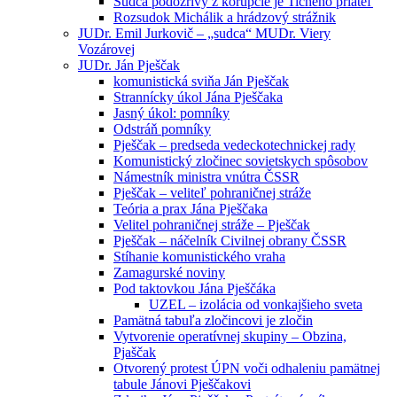
Sudca podozrivý z korupcie je Tichého priateľ
Rozsudok Michálik a hrádzový strážnik
JUDr. Emil Jurkovič – „sudca“ MUDr. Viery
Vozárovej
JUDr. Ján Pješčak
komunistická sviňa Ján Pješčak
Strannícky úkol Jána Pješčaka
Jasný úkol: pomníky
Odstráň pomníky
Pješčak – predseda vedeckotechnickej rady
Komunistický zločinec sovietskych spôsobov
Námestník ministra vnútra ČSSR
Pješčak – veliteľ pohraničnej stráže
Teória a prax Jána Pješčaka
Velitel pohraničnej stráže – Pješčak
Pješčak – náčelník Civilnej obrany ČSSR
Stíhanie komunistického vraha
Zamagurské noviny
Pod taktovkou Jána Pješčáka
UZEL – izolácia od vonkajšieho sveta
Pamätná tabuľa zločincovi je zločin
Vytvorenie operatívnej skupiny – Obzina,
Pjaščak
Otvorený protest ÚPN voči odhaleniu pamätnej
tabule Jánovi Pješčakovi