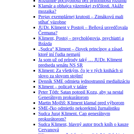
Rozumné pochybnosti bez prítomnosti rozumu
Klamár a obhajca väzenskej zvlčilosti. Akáže
mozaika?
Prejav exemplárnej krutosti – Zimákovú mali
stíhať väzobne
JUDr. Kliment v Postoji – Beňová usvedčovala
Čermana?
Kliment, Postoj – psychológovia, psychiatri a
Brázda
„Sudca“ Kliment – človek princípov a zásad,
ktoré iní ľudia nemajú
Ja som už od prírody taký … JUDr. Kliment
predseda senátu NS SR
Kliment: Za všetkým, čo je v tých knihách si
slovo za slovom stojím!
Denník SME odmieta jednostrannú medializáciu
Kliment – policajt v taláre
Peter Tóth: Satan potopil Kozu, aby sa nestal
Generálnym prokurátorom
Martin Mojžiš: Kliment klamal pred výborom
SME-čko odmietlo nekorektnú žurnalistiku
Sudca Juraj Kliment. Cap generálnym
prokurátorom?
Sudca Kliment, hlavný autor troch kníh o kauze
Cervanová