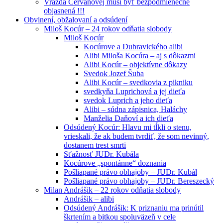
Vražda Cervanovej musí byť bezpodmienečne
objasnená !!!
Obvinení, obžalovaní a odsúdení
Miloš Kocúr – 24 rokov odňatia slobody
Miloš Kocúr
Kocúrove a Dubravického alibi
Alibi Miloša Kocúra – aj s dôkazmi
Alibi Kocúr – objektívne dôkazy
Svedok Jozef Šuba
Alibi Kocúr – svedkovia z pikniku
svedkyňa Luprichová a jej dieťa
svedok Luprich a jeho dieťa
Alibi – súdna zápisnica, Haláchy
Manželia Daňoví a ich dieťa
Odsúdený Kocúr: Hlavu mi tĺkli o stenu,
vrieskali, že ak budem tvrdiť, že som nevinný,
dostanem trest smrti
Sťažnosť JUDr. Kubála
Kocúrove „spontánne“ doznania
Pošliapané právo obhajoby – JUDr. Kubál
Pošliapané právo obhajoby – JUDr. Bereszecký
Milan Andrášik – 22 rokov odňatia slobody
Andrášik – alibi
Odsúdený Andrášik: K priznaniu ma prinútil
škrtením a bitkou spoluväzeň v cele