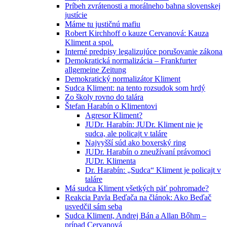
Príbeh zvrátenosti a morálneho bahna slovenskej
justície
Máme tu justičnú mafiu
Robert Kirchhoff o kauze Cervanová: Kauza
Kliment a spol.
Interné predpisy legalizujúce porušovanie zákona
Demokratická normalizácia – Frankfurter
allgemeine Zeitung
Demokratický normalizátor Kliment
Sudca Kliment: na tento rozsudok som hrdý
Zo školy rovno do talára
Štefan Harabín o Klimentovi
Agresor Kliment?
JUDr. Harabín: JUDr. Kliment nie je
sudca, ale policajt v taláre
Najvyšší súd ako boxerský ring
JUDr. Harabín o zneužívaní právomoci
JUDr. Klimenta
Dr. Harabín: „Sudca“ Kliment je policajt v
taláre
Má sudca Kliment všetkých päť pohromade?
Reakcia Pavla Beďača na článok: Ako Beďač
usvedčil sám seba
Sudca Kliment, Andrej Bán a Allan Bőhm –
prípad Cervanová