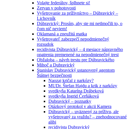
Volajte federálov, šplhnete si!
Zervan v pohotovosti
Vyšetrovanie za príživníctvo – Dúbravický –
Lichovník
Dúbravický: Prosím, aby ste mi netlmočili to, o
čom nič neviem!
Oklamaná a zneužitá matka
Vyšetrovateľ zabezpečí nepodmienečný
rozsudok
recidivista Dúbravický – 4 mesiace nápravného
opatrenia premenené na nepodmienečný trest
Obžaloba – návrh trestu pre Dúbravického
Mihoč a Dubravický
Stanislav Dubravický ustanovený agentom
Štátnej bezpečnosti
Naozaj kričal z narkózy?
MUDr. Štefan Hajdu a krik z narkózy
svedkyňa Katarína Drábeková
svedkyňa Ingrid Čerňáková
Dubravický – poznatky
Otázkový protokol v akcii Kamera
Dúbravický – uväznený za príživu, ale
vyšetrovaný za vraždu? – znehodnocované
alibi
recidivista Dubravický