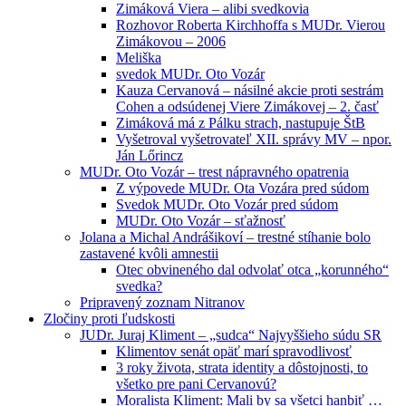
Zimáková Viera – alibi svedkovia
Rozhovor Roberta Kirchhoffa s MUDr. Vierou
Zimákovou – 2006
Meliška
svedok MUDr. Oto Vozár
Kauza Cervanová – násilné akcie proti sestrám
Cohen a odsúdenej Viere Zimákovej – 2. časť
Zimáková má z Pálku strach, nastupuje ŠtB
Vyšetroval vyšetrovateľ XII. správy MV – npor.
Ján Lőrincz
MUDr. Oto Vozár – trest nápravného opatrenia
Z výpovede MUDr. Ota Vozára pred súdom
Svedok MUDr. Oto Vozár pred súdom
MUDr. Oto Vozár – sťažnosť
Jolana a Michal Andrášikoví – trestné stíhanie bolo
zastavené kvôli amnestii
Otec obvineného dal odvolať otca „korunného“
svedka?
Pripravený zoznam Nitranov
Zločiny proti ľudskosti
JUDr. Juraj Kliment – „sudca“ Najvyššieho súdu SR
Klimentov senát opäť marí spravodlivosť
3 roky života, strata identity a dôstojnosti, to
všetko pre pani Cervanovú?
Moralista Kliment: Mali by sa všetci hanbiť …