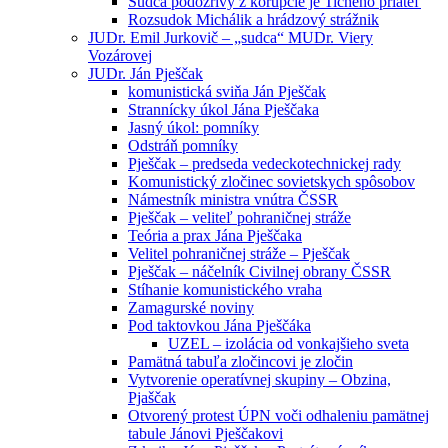
Sudca podozrivý z korupcie je Tichého priateľ
Rozsudok Michálik a hrádzový strážnik
JUDr. Emil Jurkovič – „sudca“ MUDr. Viery
Vozárovej
JUDr. Ján Pješčak
komunistická sviňa Ján Pješčak
Strannícky úkol Jána Pješčaka
Jasný úkol: pomníky
Odstráň pomníky
Pješčak – predseda vedeckotechnickej rady
Komunistický zločinec sovietskych spôsobov
Námestník ministra vnútra ČSSR
Pješčak – veliteľ pohraničnej stráže
Teória a prax Jána Pješčaka
Velitel pohraničnej stráže – Pješčak
Pješčak – náčelník Civilnej obrany ČSSR
Stíhanie komunistického vraha
Zamagurské noviny
Pod taktovkou Jána Pješčáka
UZEL – izolácia od vonkajšieho sveta
Pamätná tabuľa zločincovi je zločin
Vytvorenie operatívnej skupiny – Obzina,
Pjaščak
Otvorený protest ÚPN voči odhaleniu pamätnej
tabule Jánovi Pješčakovi