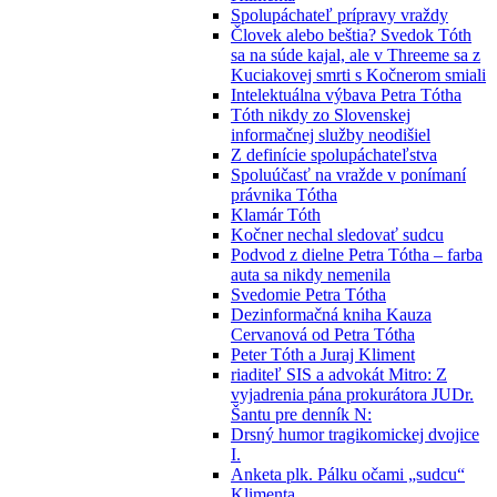
Spolupáchateľ prípravy vraždy
Človek alebo beštia? Svedok Tóth
sa na súde kajal, ale v Threeme sa z
Kuciakovej smrti s Kočnerom smiali
Intelektuálna výbava Petra Tótha
Tóth nikdy zo Slovenskej
informačnej služby neodišiel
Z definície spolupáchateľstva
Spoluúčasť na vražde v ponímaní
právnika Tótha
Klamár Tóth
Kočner nechal sledovať sudcu
Podvod z dielne Petra Tótha – farba
auta sa nikdy nemenila
Svedomie Petra Tótha
Dezinformačná kniha Kauza
Cervanová od Petra Tótha
Peter Tóth a Juraj Kliment
riaditeľ SIS a advokát Mitro: Z
vyjadrenia pána prokurátora JUDr.
Šantu pre denník N:
Drsný humor tragikomickej dvojice
I.
Anketa plk. Pálku očami „sudcu“
Klimenta