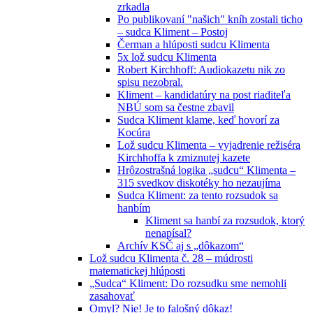
zrkadla
Po publikovaní "našich" kníh zostali ticho
– sudca Kliment – Postoj
Čerman a hlúposti sudcu Klimenta
5x lož sudcu Klimenta
Robert Kirchhoff: Audiokazetu nik zo
spisu nezobral.
Kliment – kandidatúry na post riaditeľa
NBÚ som sa čestne zbavil
Sudca Kliment klame, keď hovorí za
Kocúra
Lož sudcu Klimenta – vyjadrenie režiséra
Kirchhoffa k zmiznutej kazete
Hrôzostrašná logika „sudcu“ Klimenta –
315 svedkov diskotéky ho nezaujíma
Sudca Kliment: za tento rozsudok sa
hanbím
Kliment sa hanbí za rozsudok, ktorý
nenapísal?
Archív KSČ aj s „dôkazom“
Lož sudcu Klimenta č. 28 – múdrosti
matematickej hlúposti
„Sudca“ Kliment: Do rozsudku sme nemohli
zasahovať
Omyl? Nie! Je to falošný dôkaz!