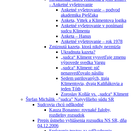
– Anketné vyšetrovanie
Anketné vyšetrovanie – podvod
akademika Pješčaka
Anketa, Vittek a Klimentova logika
Anketné vyšetrovanie v ponímaní
sudcu Klimenta
Anketa – Hanus
Anketné vyšetrovanie – rok 1978
Zmiznutá kazeta, ktorá nikdy nezmizla
Ukradnuta kazeta?
„sudca“ Kliment vysvetľuje zmenu
výpovede svedka Vargu
„sudca“ Kliment: nič
nenasvedčovalo násiliu
Sedem ugrilovaných, traja
Klimentovia, dvaja Kaliňákovia a
jeden Tóth
Zoroslav Kollár vs. „sudca“ Kliment
Štefan Michálik –"sudca" Najvyššieho súdu SR
Sudcovia chcú odškodné
Kauza Bonanno: rovnaké žaloby,
rozdielny rozsudok
Prepis ústneho vyhlásenia rozsudku NS SR, dňa
04.12.2006
Sprísnenie trestov za odškodnenie