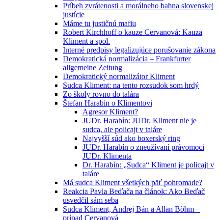
Príbeh zvrátenosti a morálneho bahna slovenskej
justície
Máme tu justičnú mafiu
Robert Kirchhoff o kauze Cervanová: Kauza
Kliment a spol.
Interné predpisy legalizujúce porušovanie zákona
Demokratická normalizácia – Frankfurter
allgemeine Zeitung
Demokratický normalizátor Kliment
Sudca Kliment: na tento rozsudok som hrdý
Zo školy rovno do talára
Štefan Harabín o Klimentovi
Agresor Kliment?
JUDr. Harabín: JUDr. Kliment nie je
sudca, ale policajt v taláre
Najvyšší súd ako boxerský ring
JUDr. Harabín o zneužívaní právomoci
JUDr. Klimenta
Dr. Harabín: „Sudca“ Kliment je policajt v
taláre
Má sudca Kliment všetkých päť pohromade?
Reakcia Pavla Beďača na článok: Ako Beďač
usvedčil sám seba
Sudca Kliment, Andrej Bán a Allan Bőhm –
prípad Cervanová