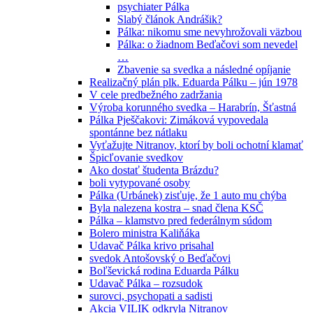
psychiater Pálka
Slabý článok Andrášik?
Pálka: nikomu sme nevyhrožovali väzbou
Pálka: o žiadnom Beďačovi som nevedel
…
Zbavenie sa svedka a následné opíjanie
Realizačný plán plk. Eduarda Pálku – jún 1978
V cele predbežného zadržania
Výroba korunného svedka – Harabrín, Šťastná
Pálka Pješčakovi: Zimáková vypovedala
spontánne bez nátlaku
Vyťažujte Nitranov, ktorí by boli ochotní klamať
Špicľovanie svedkov
Ako dostať študenta Brázdu?
boli vytypované osoby
Pálka (Urbánek) zisťuje, že 1 auto mu chýba
Byla nalezena kostra – snad člena KSČ
Pálka – klamstvo pred federálnym súdom
Bolero ministra Kaliňáka
Udavač Pálka krivo prisahal
svedok Antošovský o Beďačovi
Boľševická rodina Eduarda Pálku
Udavač Pálka – rozsudok
surovci, psychopati a sadisti
Akcia VILIK odkryla Nitranov