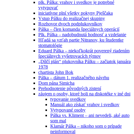
plk. Pálka: vrahov i svedkov je potrebné
vytypovať
iniciatívne plní všetky pokyny Pješčaka
Vstup Pálku do realizačnej skupiny
Rozhovor dvoch podplukovníkov
Pálka – člen komanda špeciálnych operácií
Plk. Pálka – nadobudnutá hodnosť a vzdelanie
Hľadá sa vzťah partie Nitranov, ku študentke
stomatológie
Eduard Pálka – niekoľkokrát poverený riadením
špeciálnych vyšetrovacích týmov
„Dílčí plán“ plukovníka Pálku – začiatok januára
1978
chartista John Bok
Pálka – dátum 1. realizačného návrhu
Dom pána Simicha
Prehodnotenie pôvodných zistení
záujem o osoby, ktoré boli na diskotéke v iné dni
typovanie svedkov
Manuál ako získať vrahov i svedkov
Vytypované osoby
Pálka vs. Kliment – ani nevedeli, aké auto
som mal
Klamár Pálka – nikoho som o prípade
neinformoval