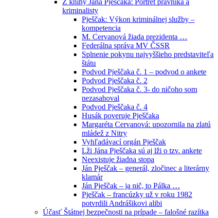
Z knihy Jána Pješčaka: Portrét právníka a
kriminalisty
Pješčak: Výkon kriminálnej služby –
kompetencia
M. Cervanová žiada prezidenta …
Federálna správa MV ČSSR
Splnenie pokynu najvyššieho predstaviteľa
štátu
Podvod Pješčaka č. 1 – podvod o ankete
Podvod Pješčaka č. 2
Podvod Pješčaka č. 3- do ničoho som
nezasahoval
Podvod Pješčaka č. 4
Husák poveruje Pješčaka
Margaréta Cervanová: upozornila na zlatú
mládež z Nitry
Vyhľadávací orgán Pješčak
Lži Jána Pješčaka sú aj lži o tzv. ankete
Neexistuje žiadna stopa
Ján Pješčak – generál, zločinec a literárny
klamár
Ján Pješčak – ja nič, to Pálka …
Pješčak – francúzky už v roku 1982
potvrdili Andrášikovi alibi
Účasť Štátnej bezpečnosti na prípade – falošné razítka