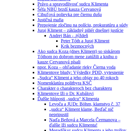
Právo a spravodlivosť sudcu Klimenta
Šéfa NBÚ brzdí kauza Cervanová
Cibuľová polievka pre čiernu dušu
Justičná mafia
Prepojenie zločinu na políciu, prokuratúru a súdy
Juraj Kliment – základný piliér dnešnej justície
Andrej Bán - .týždeň
Peter Tóth a Juraj Kliment
Krik bezmocných
Ako sudca Koza (dnes Kliment) so siskárom
Tóthom po dobrom mene zatúžili a knihu o
kauze Cervanová písali
npor. Koza – ohľadanie rieky Čierna voda
Klimentove bludy: Výsledky PDD, vytesnenie
„Sudca“ Kliment a jeho objav po 40 rokoch
Nomenklatúra politbyra KSČ
Charakter o charakteroch bez charakteru
Klimentove lži o Dr. Kubálovi
Ďalšie hlúposti „sudcu“ Klimenta
Levoča a JUDr. Böhm, klamstvo č. 37
„sudca“ Kliment klame, Beďač nič
nepripustil
Naďa Beňová a Marcela Čermanova –
ďalšie lži sudcu Klimenta!
Megadôkaz sudcu Klimenta a jeho trollov