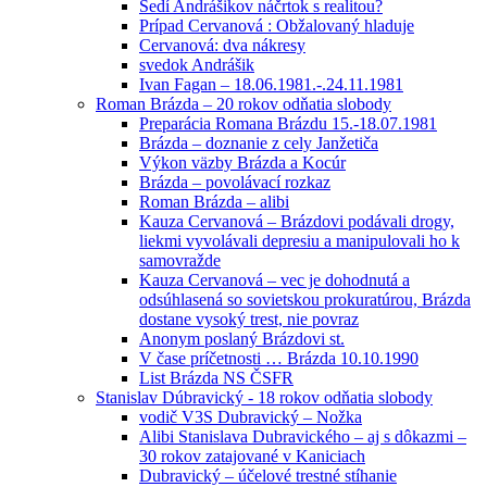
Sedí Andrášikov náčrtok s realitou?
Prípad Cervanová : Obžalovaný hladuje
Cervanová: dva nákresy
svedok Andrášik
Ivan Fagan – 18.06.1981.-.24.11.1981
Roman Brázda – 20 rokov odňatia slobody
Preparácia Romana Brázdu 15.-18.07.1981
Brázda – doznanie z cely Janžetiča
Výkon väzby Brázda a Kocúr
Brázda – povolávací rozkaz
Roman Brázda – alibi
Kauza Cervanová – Brázdovi podávali drogy,
liekmi vyvolávali depresiu a manipulovali ho k
samovražde
Kauza Cervanová – vec je dohodnutá a
odsúhlasená so sovietskou prokuratúrou, Brázda
dostane vysoký trest, nie povraz
Anonym poslaný Brázdovi st.
V čase príčetnosti … Brázda 10.10.1990
List Brázda NS ČSFR
Stanislav Dúbravický - 18 rokov odňatia slobody
vodič V3S Dubravický – Nožka
Alibi Stanislava Dubravického – aj s dôkazmi –
30 rokov zatajované v Kaniciach
Dubravický – účelové trestné stíhanie