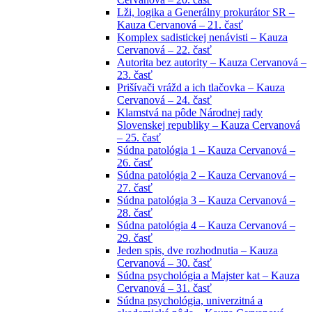
Lži, logika a Generálny prokurátor SR –
Kauza Cervanová – 21. časť
Komplex sadistickej nenávisti – Kauza
Cervanová – 22. časť
Autorita bez autority – Kauza Cervanová –
23. časť
Prišívači vrážd a ich tlačovka – Kauza
Cervanová – 24. časť
Klamstvá na pôde Národnej rady
Slovenskej republiky – Kauza Cervanová
– 25. časť
Súdna patológia 1 – Kauza Cervanová –
26. časť
Súdna patológia 2 – Kauza Cervanová –
27. časť
Súdna patológia 3 – Kauza Cervanová –
28. časť
Súdna patológia 4 – Kauza Cervanová –
29. časť
Jeden spis, dve rozhodnutia – Kauza
Cervanová – 30. časť
Súdna psychológia a Majster kat – Kauza
Cervanová – 31. časť
Súdna psychológia, univerzitná a