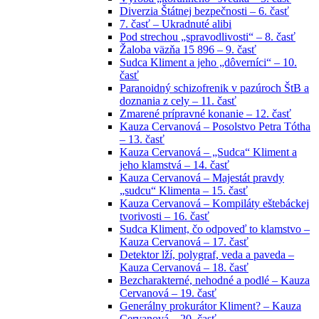
Diverzia Štátnej bezpečnosti – 6. časť
7. časť – Ukradnuté alibi
Pod strechou „spravodlivosti“ – 8. časť
Žaloba väzňa 15 896 – 9. časť
Sudca Kliment a jeho „dôverníci“ – 10.
časť
Paranoidný schizofrenik v pazúroch ŠtB a
doznania z cely – 11. časť
Zmarené prípravné konanie – 12. časť
Kauza Cervanová – Posolstvo Petra Tótha
– 13. časť
Kauza Cervanová – „Sudca“ Kliment a
jeho klamstvá – 14. časť
Kauza Cervanová – Majestát pravdy
„sudcu“ Klimenta – 15. časť
Kauza Cervanová – Kompiláty eštebáckej
tvorivosti – 16. časť
Sudca Kliment, čo odpoveď to klamstvo –
Kauza Cervanová – 17. časť
Detektor lží, polygraf, veda a paveda –
Kauza Cervanová – 18. časť
Bezcharakterné, nehodné a podlé – Kauza
Cervanová – 19. časť
Generálny prokurátor Kliment? – Kauza
Cervanová – 20. časť