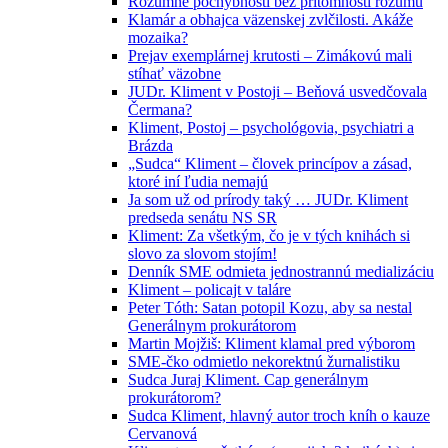
Rozumné pochybnosti bez prítomnosti rozumu
Klamár a obhajca väzenskej zvlčilosti. Akáže
mozaika?
Prejav exemplárnej krutosti – Zimákovú mali
stíhať väzobne
JUDr. Kliment v Postoji – Beňová usvedčovala
Čermana?
Kliment, Postoj – psychológovia, psychiatri a
Brázda
„Sudca“ Kliment – človek princípov a zásad,
ktoré iní ľudia nemajú
Ja som už od prírody taký … JUDr. Kliment
predseda senátu NS SR
Kliment: Za všetkým, čo je v tých knihách si
slovo za slovom stojím!
Denník SME odmieta jednostrannú medializáciu
Kliment – policajt v taláre
Peter Tóth: Satan potopil Kozu, aby sa nestal
Generálnym prokurátorom
Martin Mojžiš: Kliment klamal pred výborom
SME-čko odmietlo nekorektnú žurnalistiku
Sudca Juraj Kliment. Cap generálnym
prokurátorom?
Sudca Kliment, hlavný autor troch kníh o kauze
Cervanová