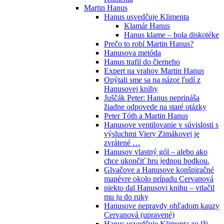
Martin Hanus
Hanus usvedčuje Klimenta
Klamár Hanus
Hanus klame – bola diskotéke
Prečo to robí Martin Hanus?
Hanusova metóda
Hanus trafil do čierneho
Expert na vrahov Martin Hanus
Opýtali sme sa na názor ľudí z
Hanusovej knihy
Juščák Peter: Hanus neprináša
žiadne odpovede na staré otázky
Peter Tóth a Martin Hanus
Hanusove ventilovanie v súvislosti s
výsluchmi Viery Zimákovej je
zvrátené …
Hanusov vlastný gól – alebo ako
chce ukončiť hru jednou bodkou.
Glvačove a Hanusove konšpiračné
manévre okolo prípadu Cervanová
niekto dal Hanusovi knihu – vtlačil
mu ju do ruky
Hanusove nepravdy ohľadom kauzy
Cervanová (upravené)
Hanus usvedčuje Klimenta zo lži