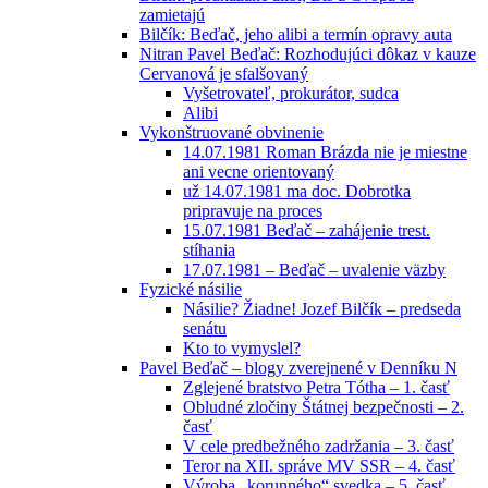
zamietajú
Bilčík: Beďač, jeho alibi a termín opravy auta
Nitran Pavel Beďač: Rozhodujúci dôkaz v kauze
Cervanová je sfalšovaný
Vyšetrovateľ, prokurátor, sudca
Alibi
Vykonštruované obvinenie
14.07.1981 Roman Brázda nie je miestne
ani vecne orientovaný
už 14.07.1981 ma doc. Dobrotka
pripravuje na proces
15.07.1981 Beďač – zahájenie trest.
stíhania
17.07.1981 – Beďač – uvalenie väzby
Fyzické násilie
Násilie? Žiadne! Jozef Bilčík – predseda
senátu
Kto to vymyslel?
Pavel Beďač – blogy zverejnené v Denníku N
Zglejené bratstvo Petra Tótha – 1. časť
Obludné zločiny Štátnej bezpečnosti – 2.
časť
V cele predbežného zadržania – 3. časť
Teror na XII. správe MV SSR – 4. časť
Výroba „korunného“ svedka – 5. časť