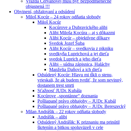
Vražda Cervanovej musí byť bezpodmienečne
objasnená !!!
Obvinení, obžalovaní a odsúdení
Miloš Kocúr – 24 rokov odňatia slobody
Miloš Kocúr
Kocúrove a Dubravického alibi
Alibi Miloša Kocúra – aj s dôkazmi
Alibi Kocúr – objektívne dôkazy
Svedok Jozef Šuba
Alibi Kocúr – svedkovia z pikniku
svedkyňa Luprichová a jej dieťa
svedok Luprich a jeho dieťa
Alibi – súdna zápisnica, Haláchy
Manželia Daňoví a ich dieťa
Odsúdený Kocúr: Hlavu mi tĺkli o stenu,
vrieskali, že ak budem tvrdiť, že som nevinný,
dostanem trest smrti
Sťažnosť JUDr. Kubála
Kocúrove „spontánne“ doznania
Pošliapané právo obhajoby – JUDr. Kubál
Pošliapané právo obhajoby – JUDr. Bereszecký
Milan Andrášik – 22 rokov odňatia slobody
Andrášik – alibi
Odsúdený Andrášik: K priznaniu ma prinútil
škrtením a bitkou spoluväzeň v cele