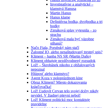
Investigatívne a analytické –
klamstvá Hanusa
Martin Hanus
Hanus klame
Definitívna bodka, dvojbodka a tri
bodky
Zimáková splav vytesnila – zo
strachu
Zimáková mala byť väzobne
stíhaná?
Načo Fiala, Porubský nám stačí
Žalostné IQ, alebo nenaštudovaný trestný spis?
Kliment – hanba NS SR (Martin Daňo)
Kliment obhajuje nezdôvodnený rozsudok
Lož! – Škrobánek nikoho z obžalovaných
nepoznal
Hlúposť alebo klamstvo?
Agent Koza v poloprázdnom kine
Obraz Kliment? Miesto dokazovania
krágľovačka!
Lož! Ľudovít Cervan telo svojej dcéry nikdy
nevidel. V žiadnej pitevni nebol!
Lož! Kliment politickú moc kontaktuje
pravidelne