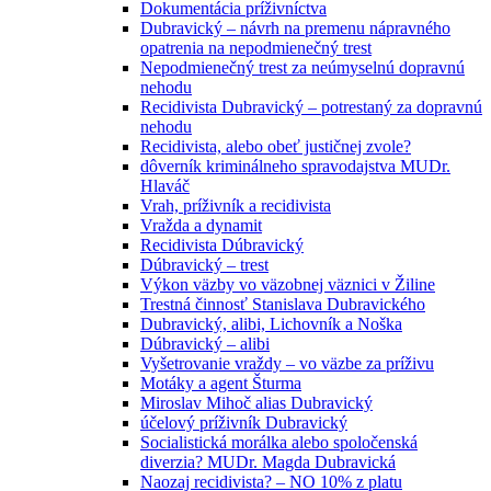
Dokumentácia príživníctva
Dubravický – návrh na premenu nápravného
opatrenia na nepodmienečný trest
Nepodmienečný trest za neúmyselnú dopravnú
nehodu
Recidivista Dubravický – potrestaný za dopravnú
nehodu
Recidivista, alebo obeť justičnej zvole?
dôverník kriminálneho spravodajstva MUDr.
Hlaváč
Vrah, príživník a recidivista
Vražda a dynamit
Recidivista Dúbravický
Dúbravický – trest
Výkon väzby vo väzobnej väznici v Žiline
Trestná činnosť Stanislava Dubravického
Dubravický, alibi, Lichovník a Noška
Dúbravický – alibi
Vyšetrovanie vraždy – vo väzbe za príživu
Motáky a agent Šturma
Miroslav Mihoč alias Dubravický
účelový príživník Dubravický
Socialistická morálka alebo spoločenská
diverzia? MUDr. Magda Dubravická
Naozaj recidivista? – NO 10% z platu