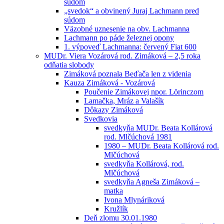
súdom
„svedok“ a obvinený Juraj Lachmann pred
súdom
Väzobné uznesenie na obv. Lachmanna
Lachmann po páde železnej opony
1. výpoveď Lachmanna: červený Fiat 600
MUDr. Viera Vozárová rod. Zimáková – 2,5 roka
odňatia slobody
Zimáková poznala Beďača len z videnia
Kauza Zimáková - Vozárová
Poučenie Zimákovej npor. Lörinczom
Lamačka, Mráz a Valašík
Dôkazy Zimáková
Svedkovia
svedkyňa MUDr. Beata Kollárová
rod. Mlčúchová 1981
1980 – MUDr. Beata Kollárová rod.
Mlčúchová
svedkyňa Kollárová, rod.
Mlčúchová
svedkyňa Agneša Zimáková –
matka
Ivona Mlynáriková
Kružlík
Deň zlomu 30.01.1980