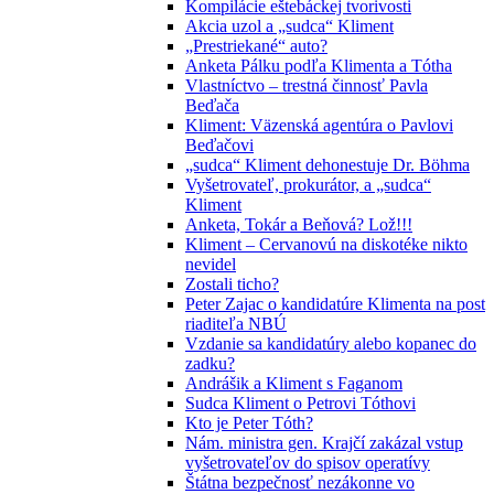
Kompilácie eštebáckej tvorivosti
Akcia uzol a „sudca“ Kliment
„Prestriekané“ auto?
Anketa Pálku podľa Klimenta a Tótha
Vlastníctvo – trestná činnosť Pavla
Beďača
Kliment: Väzenská agentúra o Pavlovi
Beďačovi
„sudca“ Kliment dehonestuje Dr. Böhma
Vyšetrovateľ, prokurátor, a „sudca“
Kliment
Anketa, Tokár a Beňová? Lož!!!
Kliment – Cervanovú na diskotéke nikto
nevidel
Zostali ticho?
Peter Zajac o kandidatúre Klimenta na post
riaditeľa NBÚ
Vzdanie sa kandidatúry alebo kopanec do
zadku?
Andrášik a Kliment s Faganom
Sudca Kliment o Petrovi Tóthovi
Kto je Peter Tóth?
Nám. ministra gen. Krajčí zakázal vstup
vyšetrovateľov do spisov operatívy
Štátna bezpečnosť nezákonne vo