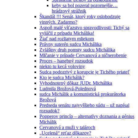
keby sa bol pozeral pozornejšie…
hrádzový strážnik
Škandál !!! Senát, ktorý roky oslobodzuje
vinných. Zadarmo?
Aspoň malé víťazstvo spravodlivosti: Tichý sa
vylúčil z prípadu Michálika!
Žiaľ nad rozliatym mliekom
Právny suterén sudcu Michálika
Zvláštny druh pomsty sudcu Michálika
Mlčanie v prípade Cervanová a ničnerobenie
Proces – hanebný rozsudok
niekto tu kecá voloviny
Sudca podozrivý z korupcie je Tichého priateľ
Kto je sudca Michálik?
Vyhodnotený dôkaz JUDr. Michálika
Ludmila Brožová-Polednová
sudca Michálik a komunistická prokurátorka
Brožová
Predseda senátu najvyššieho súdu – už napísal
rozsudok?
Popperov princíp – alternatívy doznania a génius
Michálik
Cervanová a muži v talároch
„Ucelená“ reťaz dôkazov?