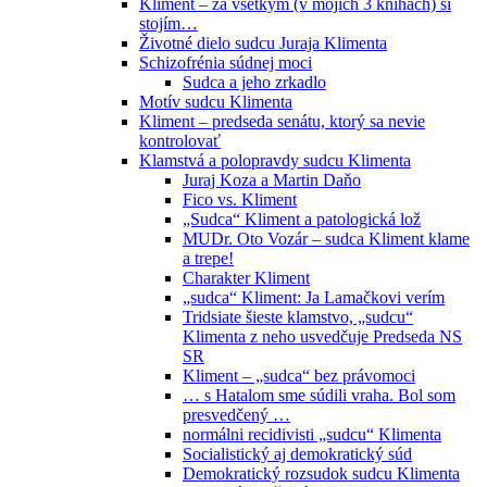
Kliment – za všetkým (v mojich 3 knihách) si
stojím…
Životné dielo sudcu Juraja Klimenta
Schizofrénia súdnej moci
Sudca a jeho zrkadlo
Motív sudcu Klimenta
Kliment – predseda senátu, ktorý sa nevie
kontrolovať
Klamstvá a polopravdy sudcu Klimenta
Juraj Koza a Martin Daňo
Fico vs. Kliment
„Sudca“ Kliment a patologická lož
MUDr. Oto Vozár – sudca Kliment klame
a trepe!
Charakter Kliment
„sudca“ Kliment: Ja Lamačkovi verím
Tridsiate šieste klamstvo, „sudcu“
Klimenta z neho usvedčuje Predseda NS
SR
Kliment – „sudca“ bez právomoci
… s Hatalom sme súdili vraha. Bol som
presvedčený …
normálni recidivisti „sudcu“ Klimenta
Socialistický aj demokratický súd
Demokratický rozsudok sudcu Klimenta