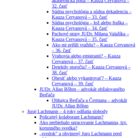
akademická pôda – Kauza Cervanová –
32. časť
Súdna psychológia a súdna dekadencia –
Kauza Cervanová – 33. časť
Súdna psychológia – lož alebo fraška –
Kauza Cervanová – 34. časť
Pachové stopy JUDr. Milana Valašíka –
Kauza Cervanová – 35. časť
Ako mi prišili vraždu? – Kauza Cervanová
– 36. časť
Vrahovia alebo emigranti? – Kauza
Cervanová – 37. časť
Detektív storočia? – Kauza Cervanová –
38. časť
Obesiť alebo vykastrovať? – Kauza
Cervanová – 39. časť
JUDr. Allan Bőhm – advokát obžalovaného
Beďača
Obhajca Beďača a Čermana – advokát
JUDr. Allan Bőhm
Juraj Lachmann – 4 roky odňatia slobody
Policajný kolaborant Lachmann?
Ako prebiehalo spracovanie Lachmanna, tzv.
korunného svedka?
„svedok“ a obvinený Juro Lachmann pred