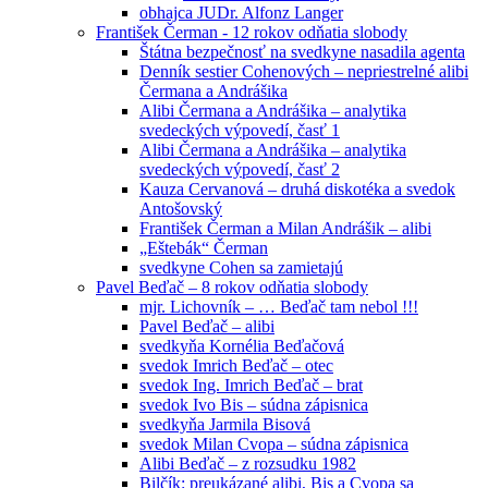
obhajca JUDr. Alfonz Langer
František Čerman - 12 rokov odňatia slobody
Štátna bezpečnosť na svedkyne nasadila agenta
Denník sestier Cohenových – nepriestrelné alibi
Čermana a Andrášika
Alibi Čermana a Andrášika – analytika
svedeckých výpovedí, časť 1
Alibi Čermana a Andrášika – analytika
svedeckých výpovedí, časť 2
Kauza Cervanová – druhá diskotéka a svedok
Antošovský
František Čerman a Milan Andrášik – alibi
„Eštebák“ Čerman
svedkyne Cohen sa zamietajú
Pavel Beďač – 8 rokov odňatia slobody
mjr. Lichovník – … Beďač tam nebol !!!
Pavel Beďač – alibi
svedkyňa Kornélia Beďačová
svedok Imrich Beďač – otec
svedok Ing. Imrich Beďač – brat
svedok Ivo Bis – súdna zápisnica
svedkyňa Jarmila Bisová
svedok Milan Cvopa – súdna zápisnica
Alibi Beďač – z rozsudku 1982
Bilčík: preukázané alibi, Bis a Cvopa sa