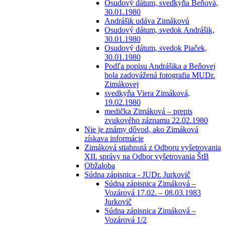
Osudový dátum, svedkyňa Beňová,
30.01.1980
Andrášik udáva Zimákovú
Osudový dátum, svedok Andrášik,
30.01.1980
Osudový dátum, svedok Piaček,
30.01.1980
Podľa popisu Andrášika a Beňovej
bola zadovážená fotografia MUDr.
Zimákovej
svedkyňa Viera Zimáková,
19.02.1980
medička Zimáková – prepis
zvukového záznamu 22.02.1980
Nie je známy dôvod, ako Zimáková
získava informácie
Zimáková stiahnutá z Odboru vyšetrovania
XII. správy na Odbor vyšetrovania ŠtB
Obžaloba
Súdna zápisnica - JUDr. Jurkovič
Súdna zápisnica Zimáková –
Vozárová 17.02. – 08.03.1983
Jurkovič
Súdna zápisnica Zimáková –
Vozárová 1/2