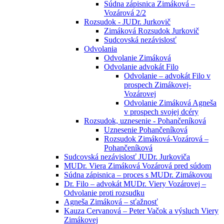
Súdna zápisnica Zimáková –
Vozárová 2/2
Rozsudok - JUDr. Jurkovič
Zimáková Rozsudok Jurkovič
Sudcovská nezávislosť
Odvolania
Odvolanie Zimáková
Odvolanie advokát Filo
Odvolanie – advokát Filo v
prospech Zimákovej-
Vozárovej
Odvolanie Zimáková Agneša
v prospech svojej dcéry
Rozsudok, uznesenie - Pohančeníková
Uznesenie Pohančeníková
Rozsudok Zimáková-Vozárová –
Pohančeníková
Sudcovská nezávislosť JUDr. Jurkoviča
MUDr. Viera Zimáková Vozárová pred súdom
Súdna zápisnica – proces s MUDr. Zimákovou
Dr. Filo – advokát MUDr. Viery Vozárovej –
Odvolanie proti rozsudku
Agneša Zimáková – sťažnosť
Kauza Cervanová – Peter Vačok a výsluch Viery
Zimákovej