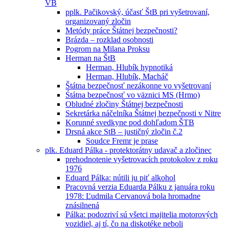
VB
pplk. Pačikovský, účasť ŠtB pri vyšetrovaní,
organizovaný zločin
Metódy práce Štátnej bezpečnosti?
Brázda – rozklad osobnosti
Pogrom na Milana Proksu
Herman na ŠtB
Herman, Hlubík hypnotiká
Herman, Hlubík, Macháč
Štátna bezpečnosť nezákonne vo vyšetrovaní
Śtátna bezpečnosť vo väznici MS (Hrmo)
Obludné zločiny Štátnej bezpečnosti
Sekretárka náčelníka Štátnej bezpečnosti v Nitre
Korunné svedkyne pod dohľadom ŠTB
Drsná akce StB – justičný zločin č.2
Soudce Fremr je prase
plk. Eduard Pálka - protektorátny udavač a zločinec
prehodnotenie vyšetrovacích protokolov z roku
1976
Eduard Pálka: nútili ju piť alkohol
Pracovná verzia Eduarda Pálku z januára roku
1978: Ľudmila Cervanová bola hromadne
znásilnená
Pálka: podozriví sú všetci majitelia motorových
vozidiel, aj tí, čo na diskotéke neboli