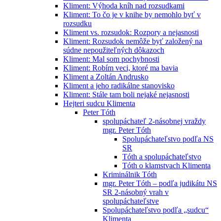
Kliment: Výhoda kníh nad rozsudkami
Kliment: To čo je v knihe by nemohlo byť v
rozsudku
Kliment vs. rozsudok: Rozpory a nejasnosti
Kliment: Rozsudok nemôže byť založený na
súdne nepoužiteľných dôkazoch
Kliment: Mal som pochybnosti
Kliment: Robím veci, ktoré ma bavia
Kliment a Zoltán Andrusko
Kliment a jeho radikálne stanovisko
Kliment: Stále tam boli nejaké nejasnosti
Hejteri sudcu Klimenta
Peter Tóth
spolupáchateľ 2-násobnej vraždy
mgr. Peter Tóth
Spolupáchateľstvo podľa NS
SR
Tóth a spolupáchateľstvo
Tóth o klamstvach Klimenta
Kriminálnik Tóth
mgr. Peter Tóth – podľa judikátu NS
SR 2-násobný vrah v
spolupáchateľstve
Spolupáchateľstvo podľa „sudcu“
Klimenta