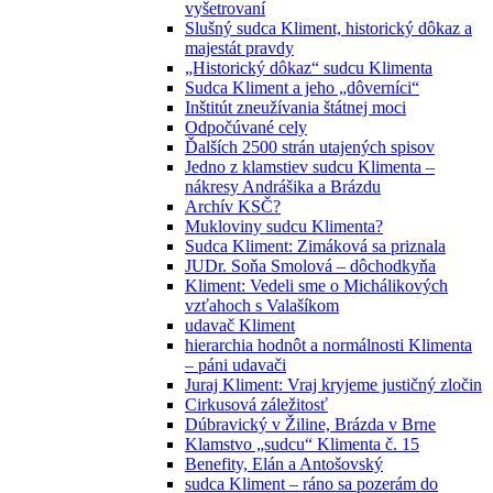
vyšetrovaní
Slušný sudca Kliment, historický dôkaz a
majestát pravdy
„Historický dôkaz“ sudcu Klimenta
Sudca Kliment a jeho „dôverníci“
Inštitút zneužívania štátnej moci
Odpočúvané cely
Ďalších 2500 strán utajených spisov
Jedno z klamstiev sudcu Klimenta –
nákresy Andrášika a Brázdu
Archív KSČ?
Mukloviny sudcu Klimenta?
Sudca Kliment: Zimáková sa priznala
JUDr. Soňa Smolová – dôchodkyňa
Kliment: Vedeli sme o Michálikových
vzťahoch s Valašíkom
udavač Kliment
hierarchia hodnôt a normálnosti Klimenta
– páni udavači
Juraj Kliment: Vraj kryjeme justičný zločin
Cirkusová záležitosť
Dúbravický v Žiline, Brázda v Brne
Klamstvo „sudcu“ Klimenta č. 15
Benefity, Elán a Antošovský
sudca Kliment – ráno sa pozerám do