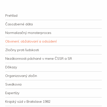
kauzacervanova.sk
Najdlhšie trvajúci, dodnes nevyjasnený súdny proces v dejnách slovenskej
Navigation
justície
Skip to content
Prehľad
Časozberné dáta
Normalizačný monsterproces
Obvinení, obžalovaní a odsúdení
Zločiny proti ľudskosti
Nezákonnosti páchané v mene ČSSR a SR
Dôkazy
Organizovaný zločin
Svedkovia
Expertízy
Krajský súd v Bratislave 1982