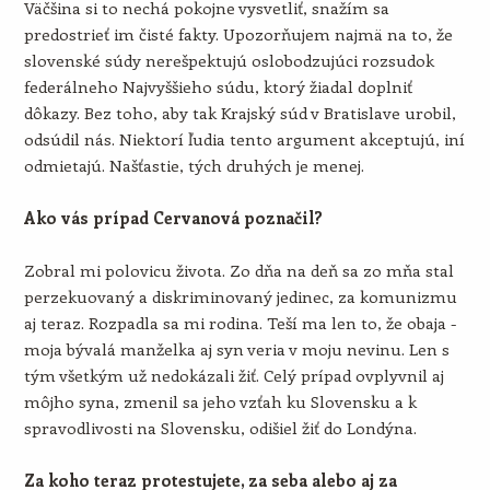
Väčšina si to nechá pokojne vysvetliť, snažím sa
predostrieť im čisté fakty. Upozorňujem najmä na to, že
slovenské súdy nerešpektujú oslobodzujúci rozsudok
federálneho Najvyššieho súdu, ktorý žiadal doplniť
dôkazy. Bez toho, aby tak Krajský súd v Bratislave urobil,
odsúdil nás. Niektorí ľudia tento argument akceptujú, iní
odmietajú. Našťastie, tých druhých je menej.
Ako vás prípad Cervanová poznačil?
Zobral mi polovicu života. Zo dňa na deň sa zo mňa stal
perzekuovaný a diskriminovaný jedinec, za komunizmu
aj teraz. Rozpadla sa mi rodina. Teší ma len to, že obaja -
moja bývalá manželka aj syn veria v moju nevinu. Len s
tým všetkým už nedokázali žiť. Celý prípad ovplyvnil aj
môjho syna, zmenil sa jeho vzťah ku Slovensku a k
spravodlivosti na Slovensku, odišiel žiť do Londýna.
Za koho teraz protestujete, za seba alebo aj za