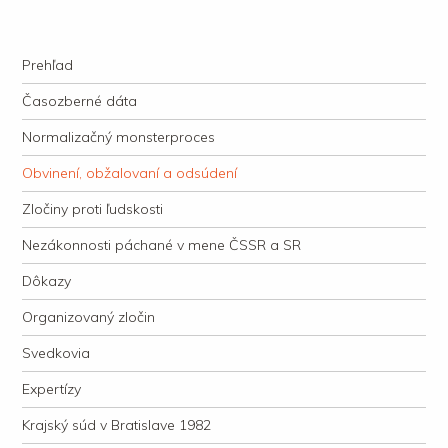
kauzacervanova.sk
Najdlhšie trvajúci, dodnes nevyjasnený súdny proces v dejnách slovenskej
Navigation
justície
Skip to content
Prehľad
Časozberné dáta
Normalizačný monsterproces
Obvinení, obžalovaní a odsúdení
Zločiny proti ľudskosti
Nezákonnosti páchané v mene ČSSR a SR
Dôkazy
Organizovaný zločin
Svedkovia
Expertízy
Krajský súd v Bratislave 1982