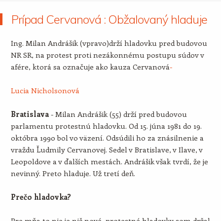
Prípad Cervanová : Obžalovaný hladuje
Ing. Milan Andrášik (vpravo)drží hladovku pred budovou
NR SR, na protest proti nezákonnému postupu súdov v
afére, ktorá sa označuje ako kauza Cervanová
-
Lucia Nicholsonová
Bratislava
- Milan Andrášik (55) drží pred budovou
parlamentu protestnú hladovku. Od 15. júna 1981 do 19.
októbra 1990 bol vo väzení. Odsúdili ho za znásilnenie a
vraždu Ľudmily Cervanovej. Sedel v Bratislave, v Ilave, v
Leopoldove a v ďalších mestách. Andrášik však tvrdí, že je
nevinný. Preto hladuje. Už tretí deň.
Prečo hladovka?
Pre mňa to nie je nič nové, protestné hladovky som držal