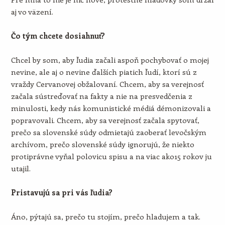
aj vo väzení.
Čo tým chcete dosiahnuť?
Chcel by som, aby ľudia začali aspoň pochybovať o mojej
nevine, ale aj o nevine ďalších piatich ľudí, ktorí sú z
vraždy Cervanovej obžalovaní. Chcem, aby sa verejnosť
začala sústreďovať na fakty a nie na presvedčenia z
minulosti, kedy nás komunistické médiá démonizovali a
popravovali. Chcem, aby sa verejnosť začala spytovať,
prečo sa slovenské súdy odmietajú zaoberať levočským
archívom, prečo slovenské súdy ignorujú, že niekto
protiprávne vyňal polovicu spisu a na viac ako15 rokov ju
utajil.
Pristavujú sa pri vás ľudia?
Áno, pýtajú sa, prečo tu stojím, prečo hladujem a tak.