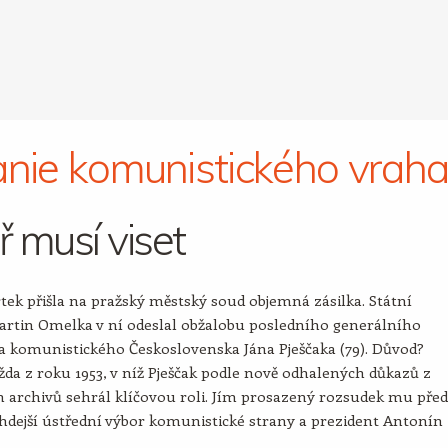
anie komunistického vrah
ř musí viset
tek přišla na pražský městský soud objemná zásilka. Státní
artin Omelka v ní odeslal obžalobu posledního generálního
 komunistického Československa Jána Pješčaka (79). Důvod?
ažda z roku 1953, v níž Pješčak podle nově odhalených důkazů z
h archivů sehrál klíčovou roli. Jím prosazený rozsudek mu př
tehdejší ústřední výbor komunistické strany a prezident Antonín