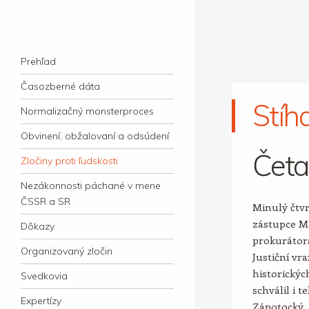
kauzacervanova.sk
Najdlhšie trvajúci, dodnes nevyjasnený
Navigation
súdny proces v dejnách slovenskej justície
Skip to content
Prehľad
Časozberné dáta
Stíh
Normalizačný monsterproces
Obvinení, obžalovaní a odsúdení
Četa
Zločiny proti ľudskosti
Nezákonnosti páchané v mene
ČSSR a SR
Minulý čtvr
zástupce M
Dôkazy
prokurátora
Organizovaný zločin
Justiční vr
historickýc
Svedkovia
schválil i 
Expertízy
Zápotocký.