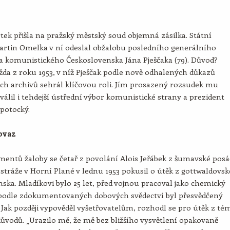
tek přišla na pražský městský soud objemná zásilka. Státní
artin Omelka v ní odeslal obžalobu posledního generálního
 komunistického Československa Jána Pješčaka (79). Důvod?
ažda z roku 1953, v níž Pješčak podle nově odhalených důkazů
ých archivů sehrál klíčovou roli. Jím prosazený rozsudek mu
álil i tehdejší ústřední výbor komunistické strany a prezident
potocký.
ovaz
entů žaloby se četař z povolání Alois Jeřábek z šumavské pos
stráže v Horní Plané v lednu 1953 pokusil o útěk z gottwaldovs
ska. Mladíkovi bylo 25 let, před vojnou pracoval jako chemický
 podle zdokumentovaných dobových svědectví byl přesvědčený
Jak později vypověděl vyšetřovatelům, rozhodl se pro útěk z té
ůvodů. „Urazilo mě, že mě bez bližšího vysvětlení opakovaně