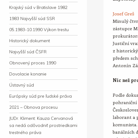
Krajský súd v Bratislave 1982
Josef Greš
1983 Najvyšší súd SSR
Minulý čtvr
zástupce M
05.1983-10.1990 Výkon trestu
prokurátora
Historický dokument
Justiční vr
z historick
Najvyšší súd ČSFR
předem schv
Obnovený proces 1990
Antonín Zá
Dovolacie konanie
Nic než pr
Ústavný súd
Podle dokum
Európsky súd pre ľudské práva
pohraniční 
2021 – Obnova procesu
Českosloven
laborant a
JUDr. Kliment: Kauza Cervanová
komunista. 
sa nedá odôvodniť prostriedkami
banálních d
trestného práva