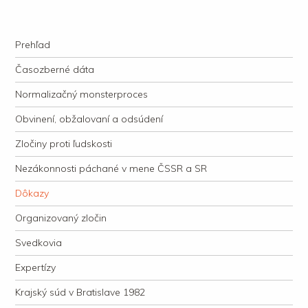
kauzacervanova.sk
Najdlhšie trvajúci, dodnes nevyjasnený súdny proces v dejnách slovenskej
Navigation
justície
Skip to content
Prehľad
Časozberné dáta
Normalizačný monsterproces
Obvinení, obžalovaní a odsúdení
Zločiny proti ľudskosti
Nezákonnosti páchané v mene ČSSR a SR
Dôkazy
Organizovaný zločin
Svedkovia
Expertízy
Krajský súd v Bratislave 1982