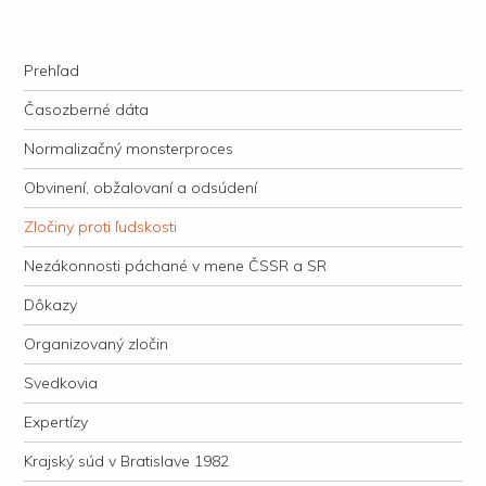
kauzacervanova.sk
Najdlhšie trvajúci, dodnes nevyjasnený súdny proces v dejnách slovenskej
Navigation
justície
Skip to content
Prehľad
Časozberné dáta
Normalizačný monsterproces
Obvinení, obžalovaní a odsúdení
Zločiny proti ľudskosti
Nezákonnosti páchané v mene ČSSR a SR
Dôkazy
Organizovaný zločin
Svedkovia
Expertízy
Krajský súd v Bratislave 1982