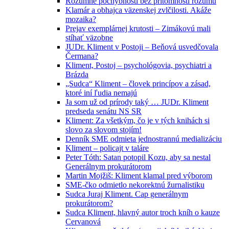
Rozumné pochybnosti bez prítomnosti rozumu
Klamár a obhajca väzenskej zvlčilosti. Akáže
mozaika?
Prejav exemplárnej krutosti – Zimákovú mali
stíhať väzobne
JUDr. Kliment v Postoji – Beňová usvedčovala
Čermana?
Kliment, Postoj – psychológovia, psychiatri a
Brázda
„Sudca“ Kliment – človek princípov a zásad,
ktoré iní ľudia nemajú
Ja som už od prírody taký … JUDr. Kliment
predseda senátu NS SR
Kliment: Za všetkým, čo je v tých knihách si
slovo za slovom stojím!
Denník SME odmieta jednostrannú medializáciu
Kliment – policajt v taláre
Peter Tóth: Satan potopil Kozu, aby sa nestal
Generálnym prokurátorom
Martin Mojžiš: Kliment klamal pred výborom
SME-čko odmietlo nekorektnú žurnalistiku
Sudca Juraj Kliment. Cap generálnym
prokurátorom?
Sudca Kliment, hlavný autor troch kníh o kauze
Cervanová