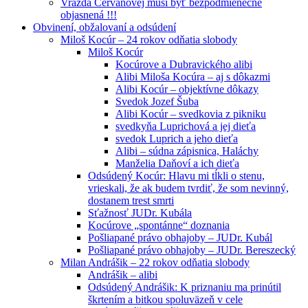
Vražda Cervanovej musí byť bezpodmienečne
objasnená !!!
Obvinení, obžalovaní a odsúdení
Miloš Kocúr – 24 rokov odňatia slobody
Miloš Kocúr
Kocúrove a Dubravického alibi
Alibi Miloša Kocúra – aj s dôkazmi
Alibi Kocúr – objektívne dôkazy
Svedok Jozef Šuba
Alibi Kocúr – svedkovia z pikniku
svedkyňa Luprichová a jej dieťa
svedok Luprich a jeho dieťa
Alibi – súdna zápisnica, Haláchy
Manželia Daňoví a ich dieťa
Odsúdený Kocúr: Hlavu mi tĺkli o stenu,
vrieskali, že ak budem tvrdiť, že som nevinný,
dostanem trest smrti
Sťažnosť JUDr. Kubála
Kocúrove „spontánne“ doznania
Pošliapané právo obhajoby – JUDr. Kubál
Pošliapané právo obhajoby – JUDr. Bereszecký
Milan Andrášik – 22 rokov odňatia slobody
Andrášik – alibi
Odsúdený Andrášik: K priznaniu ma prinútil
škrtením a bitkou spoluväzeň v cele