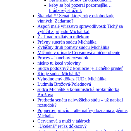
keby sa bol pozeral pozornejšie…
hrádzový strážnik
Škandál !!! Senát, ktorý roky oslobodzuje
vinných. Zadarmo?
Aspoň malé víťazstvo spravodlivosti: Tichý sa
vylúčil z prípadu Michálika!
Žiaľ nad rozliatym mliekom
Právny suterén sudcu Michálika
Zvláštny druh pomsty sudcu Michálika
Mlčanie v prípade Cervanová a ničnerobenie
Proces – hanebný rozsudok
niekto tu kecá voloviny
Sudca podozrivý z korupcie je Tichého priateľ
Kto je sudca Michálik?
Vyhodnotený dôkaz JUDr. Michálika
Ludmila Brožová-Polednová
sudca Michálik a komunistická prokurátorka
Brožová
Predseda senátu najvyššieho súdu – už napísal
rozsudok?
Popperov princíp – alternatívy doznania a génius
Michálik
Cervanová a muži v talároch
„Ucelená“ reťaz dôkazov?