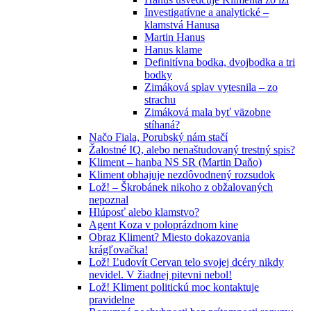
Investigatívne a analytické –
klamstvá Hanusa
Martin Hanus
Hanus klame
Definitívna bodka, dvojbodka a tri
bodky
Zimáková splav vytesnila – zo
strachu
Zimáková mala byť väzobne
stíhaná?
Načo Fiala, Porubský nám stačí
Žalostné IQ, alebo nenaštudovaný trestný spis?
Kliment – hanba NS SR (Martin Daňo)
Kliment obhajuje nezdôvodnený rozsudok
Lož! – Škrobánek nikoho z obžalovaných
nepoznal
Hlúposť alebo klamstvo?
Agent Koza v poloprázdnom kine
Obraz Kliment? Miesto dokazovania
krágľovačka!
Lož! Ľudovít Cervan telo svojej dcéry nikdy
nevidel. V žiadnej pitevni nebol!
Lož! Kliment politickú moc kontaktuje
pravidelne