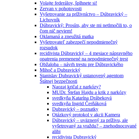
Volajte federálov, šplhnete si!
Zervan v pohotovosti
Vyšetrovanie za príživníctvo – Dúbravický –
Lichovník
Dúbravický: Prosím, aby ste mi netlmočili to, o
čom nič neviem!
Oklamaná a zneužitá matka
Vyšetrovateľ zabezpečí nepodmienečný
rozsudok
recidivista Dúbravický – 4 mesiace nápravného
opatrenia premenené na nepodmienečný trest
Obžaloba – návrh trestu pre Dúbravického
Mihoč a Dubravický
Stanislav Dubravický ustanovený agentom
Štátnej bezpečnosti
Naozaj kričal z narkózy?
MUDr. Štefan Hajdu a krik z narkózy
svedkyňa Katarína Drábeková
svedkyňa Ingrid Čerňáková
Dubravický – poznatky
Otázkový protokol v akcii Kamera
Dúbravický – uväznený za príživu, ale
vyšetrovaný za vraždu? – znehodnocované
alibi
recidivista Dubravický