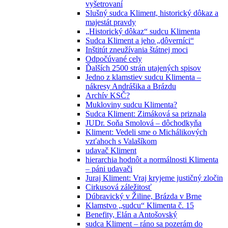
vyšetrovaní
Slušný sudca Kliment, historický dôkaz a
majestát pravdy
„Historický dôkaz“ sudcu Klimenta
Sudca Kliment a jeho „dôverníci“
Inštitút zneužívania štátnej moci
Odpočúvané cely
Ďalších 2500 strán utajených spisov
Jedno z klamstiev sudcu Klimenta –
nákresy Andrášika a Brázdu
Archív KSČ?
Mukloviny sudcu Klimenta?
Sudca Kliment: Zimáková sa priznala
JUDr. Soňa Smolová – dôchodkyňa
Kliment: Vedeli sme o Michálikových
vzťahoch s Valašíkom
udavač Kliment
hierarchia hodnôt a normálnosti Klimenta
– páni udavači
Juraj Kliment: Vraj kryjeme justičný zločin
Cirkusová záležitosť
Dúbravický v Žiline, Brázda v Brne
Klamstvo „sudcu“ Klimenta č. 15
Benefity, Elán a Antošovský
sudca Kliment – ráno sa pozerám do