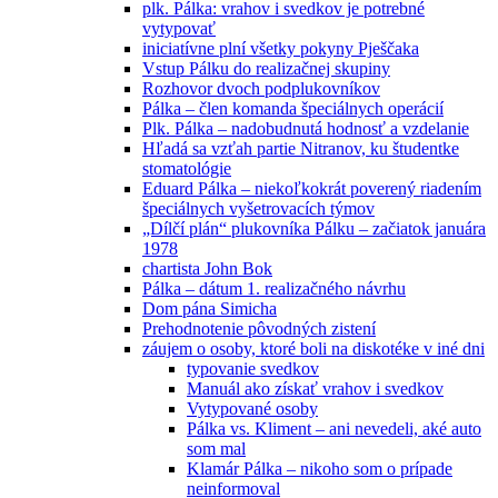
plk. Pálka: vrahov i svedkov je potrebné
vytypovať
iniciatívne plní všetky pokyny Pješčaka
Vstup Pálku do realizačnej skupiny
Rozhovor dvoch podplukovníkov
Pálka – člen komanda špeciálnych operácií
Plk. Pálka – nadobudnutá hodnosť a vzdelanie
Hľadá sa vzťah partie Nitranov, ku študentke
stomatológie
Eduard Pálka – niekoľkokrát poverený riadením
špeciálnych vyšetrovacích týmov
„Dílčí plán“ plukovníka Pálku – začiatok januára
1978
chartista John Bok
Pálka – dátum 1. realizačného návrhu
Dom pána Simicha
Prehodnotenie pôvodných zistení
záujem o osoby, ktoré boli na diskotéke v iné dni
typovanie svedkov
Manuál ako získať vrahov i svedkov
Vytypované osoby
Pálka vs. Kliment – ani nevedeli, aké auto
som mal
Klamár Pálka – nikoho som o prípade
neinformoval