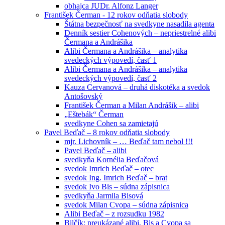
obhajca JUDr. Alfonz Langer
František Čerman - 12 rokov odňatia slobody
Štátna bezpečnosť na svedkyne nasadila agenta
Denník sestier Cohenových – nepriestrelné alibi
Čermana a Andrášika
Alibi Čermana a Andrášika – analytika
svedeckých výpovedí, časť 1
Alibi Čermana a Andrášika – analytika
svedeckých výpovedí, časť 2
Kauza Cervanová – druhá diskotéka a svedok
Antošovský
František Čerman a Milan Andrášik – alibi
„Eštebák“ Čerman
svedkyne Cohen sa zamietajú
Pavel Beďač – 8 rokov odňatia slobody
mjr. Lichovník – … Beďač tam nebol !!!
Pavel Beďač – alibi
svedkyňa Kornélia Beďačová
svedok Imrich Beďač – otec
svedok Ing. Imrich Beďač – brat
svedok Ivo Bis – súdna zápisnica
svedkyňa Jarmila Bisová
svedok Milan Cvopa – súdna zápisnica
Alibi Beďač – z rozsudku 1982
Bilčík: preukázané alibi, Bis a Cvopa sa