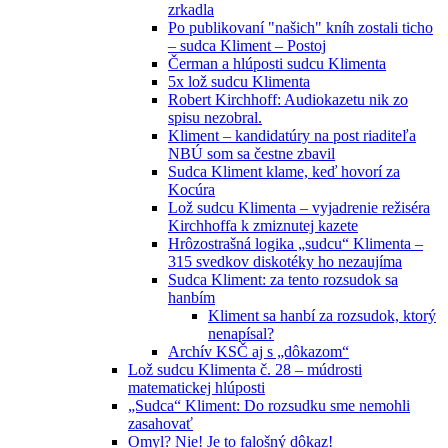
zrkadla
Po publikovaní "našich" kníh zostali ticho
– sudca Kliment – Postoj
Čerman a hlúposti sudcu Klimenta
5x lož sudcu Klimenta
Robert Kirchhoff: Audiokazetu nik zo
spisu nezobral.
Kliment – kandidatúry na post riaditeľa
NBÚ som sa čestne zbavil
Sudca Kliment klame, keď hovorí za
Kocúra
Lož sudcu Klimenta – vyjadrenie režiséra
Kirchhoffa k zmiznutej kazete
Hrôzostrašná logika „sudcu“ Klimenta –
315 svedkov diskotéky ho nezaujíma
Sudca Kliment: za tento rozsudok sa
hanbím
Kliment sa hanbí za rozsudok, ktorý
nenapísal?
Archív KSČ aj s „dôkazom“
Lož sudcu Klimenta č. 28 – múdrosti
matematickej hlúposti
„Sudca“ Kliment: Do rozsudku sme nemohli
zasahovať
Omyl? Nie! Je to falošný dôkaz!