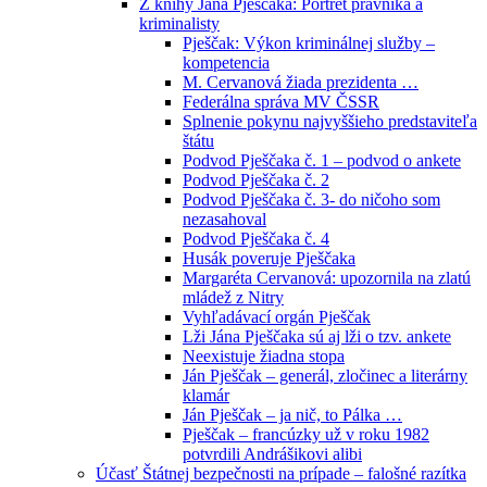
Z knihy Jána Pješčaka: Portrét právníka a
kriminalisty
Pješčak: Výkon kriminálnej služby –
kompetencia
M. Cervanová žiada prezidenta …
Federálna správa MV ČSSR
Splnenie pokynu najvyššieho predstaviteľa
štátu
Podvod Pješčaka č. 1 – podvod o ankete
Podvod Pješčaka č. 2
Podvod Pješčaka č. 3- do ničoho som
nezasahoval
Podvod Pješčaka č. 4
Husák poveruje Pješčaka
Margaréta Cervanová: upozornila na zlatú
mládež z Nitry
Vyhľadávací orgán Pješčak
Lži Jána Pješčaka sú aj lži o tzv. ankete
Neexistuje žiadna stopa
Ján Pješčak – generál, zločinec a literárny
klamár
Ján Pješčak – ja nič, to Pálka …
Pješčak – francúzky už v roku 1982
potvrdili Andrášikovi alibi
Účasť Štátnej bezpečnosti na prípade – falošné razítka