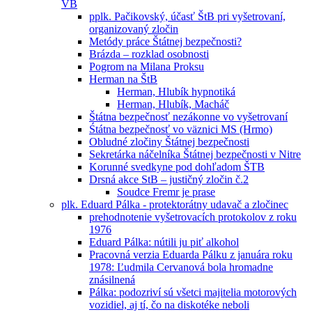
VB
pplk. Pačikovský, účasť ŠtB pri vyšetrovaní,
organizovaný zločin
Metódy práce Štátnej bezpečnosti?
Brázda – rozklad osobnosti
Pogrom na Milana Proksu
Herman na ŠtB
Herman, Hlubík hypnotiká
Herman, Hlubík, Macháč
Štátna bezpečnosť nezákonne vo vyšetrovaní
Śtátna bezpečnosť vo väznici MS (Hrmo)
Obludné zločiny Štátnej bezpečnosti
Sekretárka náčelníka Štátnej bezpečnosti v Nitre
Korunné svedkyne pod dohľadom ŠTB
Drsná akce StB – justičný zločin č.2
Soudce Fremr je prase
plk. Eduard Pálka - protektorátny udavač a zločinec
prehodnotenie vyšetrovacích protokolov z roku
1976
Eduard Pálka: nútili ju piť alkohol
Pracovná verzia Eduarda Pálku z januára roku
1978: Ľudmila Cervanová bola hromadne
znásilnená
Pálka: podozriví sú všetci majitelia motorových
vozidiel, aj tí, čo na diskotéke neboli