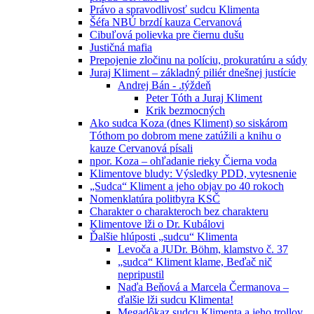
Právo a spravodlivosť sudcu Klimenta
Šéfa NBÚ brzdí kauza Cervanová
Cibuľová polievka pre čiernu dušu
Justičná mafia
Prepojenie zločinu na políciu, prokuratúru a súdy
Juraj Kliment – základný piliér dnešnej justície
Andrej Bán - .týždeň
Peter Tóth a Juraj Kliment
Krik bezmocných
Ako sudca Koza (dnes Kliment) so siskárom
Tóthom po dobrom mene zatúžili a knihu o
kauze Cervanová písali
npor. Koza – ohľadanie rieky Čierna voda
Klimentove bludy: Výsledky PDD, vytesnenie
„Sudca“ Kliment a jeho objav po 40 rokoch
Nomenklatúra politbyra KSČ
Charakter o charakteroch bez charakteru
Klimentove lži o Dr. Kubálovi
Ďalšie hlúposti „sudcu“ Klimenta
Levoča a JUDr. Böhm, klamstvo č. 37
„sudca“ Kliment klame, Beďač nič
nepripustil
Naďa Beňová a Marcela Čermanova –
ďalšie lži sudcu Klimenta!
Megadôkaz sudcu Klimenta a jeho trollov