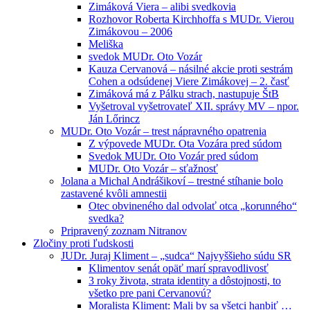
Zimáková Viera – alibi svedkovia
Rozhovor Roberta Kirchhoffa s MUDr. Vierou
Zimákovou – 2006
Meliška
svedok MUDr. Oto Vozár
Kauza Cervanová – násilné akcie proti sestrám
Cohen a odsúdenej Viere Zimákovej – 2. časť
Zimáková má z Pálku strach, nastupuje ŠtB
Vyšetroval vyšetrovateľ XII. správy MV – npor.
Ján Lőrincz
MUDr. Oto Vozár – trest nápravného opatrenia
Z výpovede MUDr. Ota Vozára pred súdom
Svedok MUDr. Oto Vozár pred súdom
MUDr. Oto Vozár – sťažnosť
Jolana a Michal Andrášikoví – trestné stíhanie bolo
zastavené kvôli amnestii
Otec obvineného dal odvolať otca „korunného“
svedka?
Pripravený zoznam Nitranov
Zločiny proti ľudskosti
JUDr. Juraj Kliment – „sudca“ Najvyššieho súdu SR
Klimentov senát opäť marí spravodlivosť
3 roky života, strata identity a dôstojnosti, to
všetko pre pani Cervanovú?
Moralista Kliment: Mali by sa všetci hanbiť …