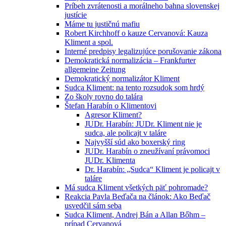
Príbeh zvrátenosti a morálneho bahna slovenskej
justície
Máme tu justičnú mafiu
Robert Kirchhoff o kauze Cervanová: Kauza
Kliment a spol.
Interné predpisy legalizujúce porušovanie zákona
Demokratická normalizácia – Frankfurter
allgemeine Zeitung
Demokratický normalizátor Kliment
Sudca Kliment: na tento rozsudok som hrdý
Zo školy rovno do talára
Štefan Harabín o Klimentovi
Agresor Kliment?
JUDr. Harabín: JUDr. Kliment nie je
sudca, ale policajt v taláre
Najvyšší súd ako boxerský ring
JUDr. Harabín o zneužívaní právomoci
JUDr. Klimenta
Dr. Harabín: „Sudca“ Kliment je policajt v
taláre
Má sudca Kliment všetkých päť pohromade?
Reakcia Pavla Beďača na článok: Ako Beďač
usvedčil sám seba
Sudca Kliment, Andrej Bán a Allan Bőhm –
prípad Cervanová