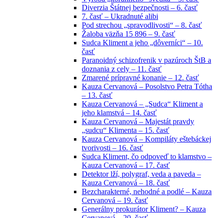
Diverzia Štátnej bezpečnosti – 6. časť
7. časť – Ukradnuté alibi
Pod strechou „spravodlivosti“ – 8. časť
Žaloba väzňa 15 896 – 9. časť
Sudca Kliment a jeho „dôverníci“ – 10.
časť
Paranoidný schizofrenik v pazúroch ŠtB a
doznania z cely – 11. časť
Zmarené prípravné konanie – 12. časť
Kauza Cervanová – Posolstvo Petra Tótha
– 13. časť
Kauza Cervanová – „Sudca“ Kliment a
jeho klamstvá – 14. časť
Kauza Cervanová – Majestát pravdy
„sudcu“ Klimenta – 15. časť
Kauza Cervanová – Kompiláty eštebáckej
tvorivosti – 16. časť
Sudca Kliment, čo odpoveď to klamstvo –
Kauza Cervanová – 17. časť
Detektor lží, polygraf, veda a paveda –
Kauza Cervanová – 18. časť
Bezcharakterné, nehodné a podlé – Kauza
Cervanová – 19. časť
Generálny prokurátor Kliment? – Kauza
Cervanová – 20. časť