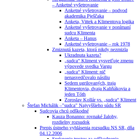
– Anketné vyšetrovanie
Anketné vyšetrovanie – podvod
akademika Pješčaka
Anketa, Vittek a Klimentova logika
Anketné vyšetrovanie v ponímaní
sudcu Klimenta
Anketa – Hanus
Anketné vyšetrovanie – rok 1978
Zmiznutá kazeta, ktorá nikdy nezmizla
Ukradnuta kazeta?
„sudca“ Kliment vysvetľuje zmenu
výpovede svedka Vargu
„sudca“ Kliment: nič
nenasvedčovalo násiliu
Sedem ugrilovaných, traja
Klimentovia, dvaja Kaliňákovia a
jeden Tóth
Zoroslav Kollár vs. „sudca“ Kliment
Štefan Michálik –"sudca" Najvyššieho súdu SR
Sudcovia chcú odškodné
Kauza Bonanno: rovnaké žaloby,
rozdielny rozsudok
Prepis ústneho vyhlásenia rozsudku NS SR, dňa
04.12.2006
Sprísnenie trestov za odškodnenie