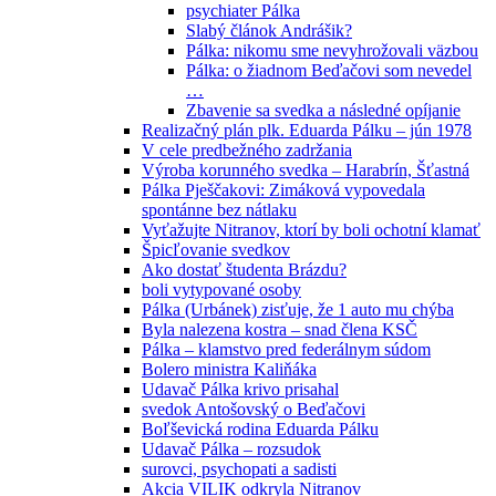
psychiater Pálka
Slabý článok Andrášik?
Pálka: nikomu sme nevyhrožovali väzbou
Pálka: o žiadnom Beďačovi som nevedel
…
Zbavenie sa svedka a následné opíjanie
Realizačný plán plk. Eduarda Pálku – jún 1978
V cele predbežného zadržania
Výroba korunného svedka – Harabrín, Šťastná
Pálka Pješčakovi: Zimáková vypovedala
spontánne bez nátlaku
Vyťažujte Nitranov, ktorí by boli ochotní klamať
Špicľovanie svedkov
Ako dostať študenta Brázdu?
boli vytypované osoby
Pálka (Urbánek) zisťuje, že 1 auto mu chýba
Byla nalezena kostra – snad člena KSČ
Pálka – klamstvo pred federálnym súdom
Bolero ministra Kaliňáka
Udavač Pálka krivo prisahal
svedok Antošovský o Beďačovi
Boľševická rodina Eduarda Pálku
Udavač Pálka – rozsudok
surovci, psychopati a sadisti
Akcia VILIK odkryla Nitranov