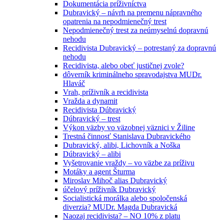
Dokumentácia príživníctva
Dubravický – návrh na premenu nápravného
opatrenia na nepodmienečný trest
Nepodmienečný trest za neúmyselnú dopravnú
nehodu
Recidivista Dubravický – potrestaný za dopravnú
nehodu
Recidivista, alebo obeť justičnej zvole?
dôverník kriminálneho spravodajstva MUDr.
Hlaváč
Vrah, príživník a recidivista
Vražda a dynamit
Recidivista Dúbravický
Dúbravický – trest
Výkon väzby vo väzobnej väznici v Žiline
Trestná činnosť Stanislava Dubravického
Dubravický, alibi, Lichovník a Noška
Dúbravický – alibi
Vyšetrovanie vraždy – vo väzbe za príživu
Motáky a agent Šturma
Miroslav Mihoč alias Dubravický
účelový príživník Dubravický
Socialistická morálka alebo spoločenská
diverzia? MUDr. Magda Dubravická
Naozaj recidivista? – NO 10% z platu