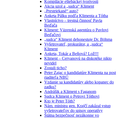
Kompilácie eštebáckej tvorivosti
Akcia uzol a „sudca“ Kliment
„Prestriekané“ auto?
Anketa Pálku podľa Klimenta a Tótha
Vlastníctvo – trestná činnosť Pavla
Beďača
Kliment: Väzenská agentúra o Pavlovi
Beďačovi
„sudca“ Kliment dehonestuje Dr. Böhma
Vyšetrovateľ, prokurátor, a „sudca“
Kliment
Anketa, Tokár a Beňová? Lož!!!
Kliment – Cervanovú na diskotéke nikto
nevidel
Zostali ticho?
Peter Zajac o kandidatúre Klimenta na post
riaditeľa NBÚ
Vzdanie sa kandidatúry alebo kopanec do
zadku?
Andrášik a Kliment s Faganom
Sudca Kliment o Petrovi Tóthovi
Kto je Peter Tóth?
Nám. ministra gen. Krajčí zakázal vstup
vyšetrovateľov do spisov operatívy
Štátna bezpečnosť nezákonne vo