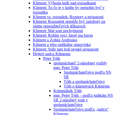
Kliment: Výhoda kníh nad rozsudkami
Kliment: To čo je v knihe by nemohlo byť v
rozsudku
Kliment vs. rozsudok: Rozpory a nejasnosti
Kliment: Rozsudok nemôže byť založený na
súdne nepoužiteľných dôkazoch
Kliment: Mal som pochybnosti
Kliment: Robím veci, ktoré ma bavia
Kliment a Zoltán Andrusko
Kliment a jeho radikálne stanovisko
Kliment: Stále tam boli nejaké nejasnosti
Hejteri sudcu Klimenta
Peter Tóth
spolupáchateľ 2-násobnej vraždy
mgr. Peter Tóth
Spolupáchateľstvo podľa NS
SR
Tóth a spolupáchateľstvo
Tóth o klamstvach Klimenta
Kriminálnik Tóth
mgr. Peter Tóth – podľa judikátu NS
SR 2-násobný vrah v
spolupáchateľstve
Spolupáchateľstvo podľa „sudcu“
Klimenta