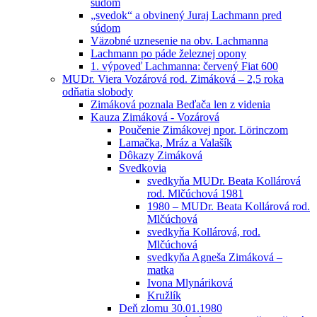
súdom
„svedok“ a obvinený Juraj Lachmann pred
súdom
Väzobné uznesenie na obv. Lachmanna
Lachmann po páde železnej opony
1. výpoveď Lachmanna: červený Fiat 600
MUDr. Viera Vozárová rod. Zimáková – 2,5 roka
odňatia slobody
Zimáková poznala Beďača len z videnia
Kauza Zimáková - Vozárová
Poučenie Zimákovej npor. Lörinczom
Lamačka, Mráz a Valašík
Dôkazy Zimáková
Svedkovia
svedkyňa MUDr. Beata Kollárová
rod. Mlčúchová 1981
1980 – MUDr. Beata Kollárová rod.
Mlčúchová
svedkyňa Kollárová, rod.
Mlčúchová
svedkyňa Agneša Zimáková –
matka
Ivona Mlynáriková
Kružlík
Deň zlomu 30.01.1980