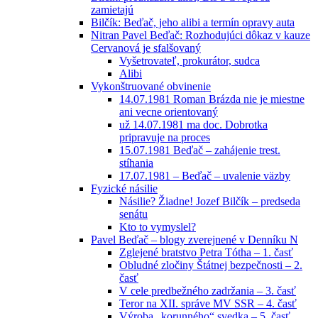
zamietajú
Bilčík: Beďač, jeho alibi a termín opravy auta
Nitran Pavel Beďač: Rozhodujúci dôkaz v kauze
Cervanová je sfalšovaný
Vyšetrovateľ, prokurátor, sudca
Alibi
Vykonštruované obvinenie
14.07.1981 Roman Brázda nie je miestne
ani vecne orientovaný
už 14.07.1981 ma doc. Dobrotka
pripravuje na proces
15.07.1981 Beďač – zahájenie trest.
stíhania
17.07.1981 – Beďač – uvalenie väzby
Fyzické násilie
Násilie? Žiadne! Jozef Bilčík – predseda
senátu
Kto to vymyslel?
Pavel Beďač – blogy zverejnené v Denníku N
Zglejené bratstvo Petra Tótha – 1. časť
Obludné zločiny Štátnej bezpečnosti – 2.
časť
V cele predbežného zadržania – 3. časť
Teror na XII. správe MV SSR – 4. časť
Výroba „korunného“ svedka – 5. časť