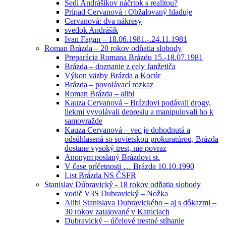
Sedí Andrášikov náčrtok s realitou?
Prípad Cervanová : Obžalovaný hladuje
Cervanová: dva nákresy
svedok Andrášik
Ivan Fagan – 18.06.1981.-.24.11.1981
Roman Brázda – 20 rokov odňatia slobody
Preparácia Romana Brázdu 15.-18.07.1981
Brázda – doznanie z cely Janžetiča
Výkon väzby Brázda a Kocúr
Brázda – povolávací rozkaz
Roman Brázda – alibi
Kauza Cervanová – Brázdovi podávali drogy,
liekmi vyvolávali depresiu a manipulovali ho k
samovražde
Kauza Cervanová – vec je dohodnutá a
odsúhlasená so sovietskou prokuratúrou, Brázda
dostane vysoký trest, nie povraz
Anonym poslaný Brázdovi st.
V čase príčetnosti … Brázda 10.10.1990
List Brázda NS ČSFR
Stanislav Dúbravický - 18 rokov odňatia slobody
vodič V3S Dubravický – Nožka
Alibi Stanislava Dubravického – aj s dôkazmi –
30 rokov zatajované v Kaniciach
Dubravický – účelové trestné stíhanie