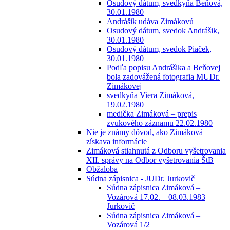
Osudový dátum, svedkyňa Beňová,
30.01.1980
Andrášik udáva Zimákovú
Osudový dátum, svedok Andrášik,
30.01.1980
Osudový dátum, svedok Piaček,
30.01.1980
Podľa popisu Andrášika a Beňovej
bola zadovážená fotografia MUDr.
Zimákovej
svedkyňa Viera Zimáková,
19.02.1980
medička Zimáková – prepis
zvukového záznamu 22.02.1980
Nie je známy dôvod, ako Zimáková
získava informácie
Zimáková stiahnutá z Odboru vyšetrovania
XII. správy na Odbor vyšetrovania ŠtB
Obžaloba
Súdna zápisnica - JUDr. Jurkovič
Súdna zápisnica Zimáková –
Vozárová 17.02. – 08.03.1983
Jurkovič
Súdna zápisnica Zimáková –
Vozárová 1/2