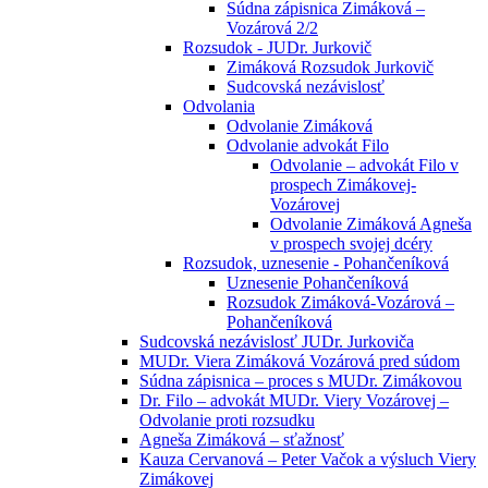
Súdna zápisnica Zimáková –
Vozárová 2/2
Rozsudok - JUDr. Jurkovič
Zimáková Rozsudok Jurkovič
Sudcovská nezávislosť
Odvolania
Odvolanie Zimáková
Odvolanie advokát Filo
Odvolanie – advokát Filo v
prospech Zimákovej-
Vozárovej
Odvolanie Zimáková Agneša
v prospech svojej dcéry
Rozsudok, uznesenie - Pohančeníková
Uznesenie Pohančeníková
Rozsudok Zimáková-Vozárová –
Pohančeníková
Sudcovská nezávislosť JUDr. Jurkoviča
MUDr. Viera Zimáková Vozárová pred súdom
Súdna zápisnica – proces s MUDr. Zimákovou
Dr. Filo – advokát MUDr. Viery Vozárovej –
Odvolanie proti rozsudku
Agneša Zimáková – sťažnosť
Kauza Cervanová – Peter Vačok a výsluch Viery
Zimákovej