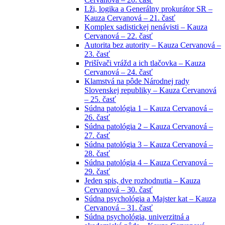
Lži, logika a Generálny prokurátor SR –
Kauza Cervanová – 21. časť
Komplex sadistickej nenávisti – Kauza
Cervanová – 22. časť
Autorita bez autority – Kauza Cervanová –
23. časť
Prišívači vrážd a ich tlačovka – Kauza
Cervanová – 24. časť
Klamstvá na pôde Národnej rady
Slovenskej republiky – Kauza Cervanová
– 25. časť
Súdna patológia 1 – Kauza Cervanová –
26. časť
Súdna patológia 2 – Kauza Cervanová –
27. časť
Súdna patológia 3 – Kauza Cervanová –
28. časť
Súdna patológia 4 – Kauza Cervanová –
29. časť
Jeden spis, dve rozhodnutia – Kauza
Cervanová – 30. časť
Súdna psychológia a Majster kat – Kauza
Cervanová – 31. časť
Súdna psychológia, univerzitná a