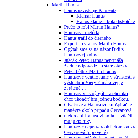
Martin Hanus
Hanus usvedčuje Klimenta
Klamár Hanus
Hanus klame – bola diskotéke
Prečo to robí Martin Hanus?
Hanusova metóda
Hanus trafil do čierneho
Expert na vrahov Martin Hanus
Opýtali sme sa na názor ľudí z
Hanusovej knihy
Juščák Peter: Hanus neprináša
žiadne odpovede na staré otázky
Peter Tóth a Martin Hanus
Hanusove ventilovanie v súvislosti s
výsluchmi Viery Zimákovej je
zvrátené …
Hanusov vlastný gól – alebo ako
chce ukončiť hru jednou bodkou.
Glvačove a Hanusove konšpiračné
manévre okolo prípadu Cervanová
niekto dal Hanusovi knihu – vtlačil
mu ju do ruky
Hanusove nepravdy ohľadom kauzy
Cervanová (upravené)
Hanus usvedčuje Klimenta zo lži