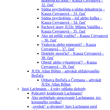
akademická pôda – Kauza Cervanová –
32. časť
Súdna psychológia a súdna dekadencia –
Kauza Cervanová – 33. časť
Súdna psychológia – lož alebo fraška –
Kauza Cervanová – 34. časť
Pachové stopy JUDr. Milana Valašíka –
Kauza Cervanová – 35. časť
Ako mi prišili vraždu? – Kauza Cervanová
– 36. časť
Vrahovia alebo emigranti? – Kauza
Cervanová – 37. časť
Detektív storočia? – Kauza Cervanová –
38. časť
Obesiť alebo vykastrovať? – Kauza
Cervanová – 39. časť
JUDr. Allan Bőhm – advokát obžalovaného
Beďača
Obhajca Beďača a Čermana – advokát
JUDr. Allan Bőhm
Juraj Lachmann – 4 roky odňatia slobody
Policajný kolaborant Lachmann?
Ako prebiehalo spracovanie Lachmanna, tzv.
korunného svedka?
„svedok“ a obvinený Juro Lachmann pred