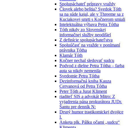
Spolupáchateľ prípravy vraždy
Človek alebo beštia? Svedok Tóth
sa na súde kajal, ale v Threeme sa z
Kuciakovej smrti s Kočnerom smiali
Intelektuálna výbava Petra Tótha
Tóth nikdy zo Slovenskej
informačnej služby neodišiel
Z definície spolupáchateľstva
Spoluúčasť na vražde v ponímaní
právnika Tótha
Klamár Tóth
Kočner nechal sledovať sudcu
Podvod z dielne Petra Tótha – farba
auta sa nikdy nemenila
Svedomie Petra Tótha
Dezinformačná kniha Kauza
Cervanová od Petra Tótha
Peter Tóth a Juraj Kliment
riaditeľ SIS a advokát Mitro: Z
vyjadrenia pána prokurátora JUDr.
Šantu pre denník N:
Drsný humor tragikomickej dvojice
I.
Anketa plk. Pálku očami „sudcu“
Klimenta