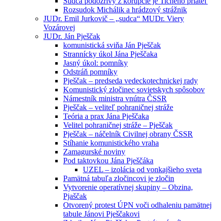
Sudca podozrivý z korupcie je Tichého priateľ
Rozsudok Michálik a hrádzový strážnik
JUDr. Emil Jurkovič – „sudca“ MUDr. Viery
Vozárovej
JUDr. Ján Pješčak
komunistická sviňa Ján Pješčak
Strannícky úkol Jána Pješčaka
Jasný úkol: pomníky
Odstráň pomníky
Pješčak – predseda vedeckotechnickej rady
Komunistický zločinec sovietskych spôsobov
Námestník ministra vnútra ČSSR
Pješčak – veliteľ pohraničnej stráže
Teória a prax Jána Pješčaka
Velitel pohraničnej stráže – Pješčak
Pješčak – náčelník Civilnej obrany ČSSR
Stíhanie komunistického vraha
Zamagurské noviny
Pod taktovkou Jána Pješčáka
UZEL – izolácia od vonkajšieho sveta
Pamätná tabuľa zločincovi je zločin
Vytvorenie operatívnej skupiny – Obzina,
Pjaščak
Otvorený protest ÚPN voči odhaleniu pamätnej
tabule Jánovi Pješčakovi