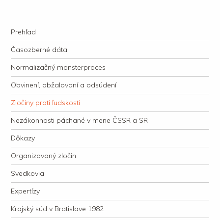
kauzacervanova.sk
Najdlhšie trvajúci, dodnes nevyjasnený súdny proces v dejnách slovenskej
Navigation
justície
Skip to content
Prehľad
Časozberné dáta
Normalizačný monsterproces
Obvinení, obžalovaní a odsúdení
Zločiny proti ľudskosti
Nezákonnosti páchané v mene ČSSR a SR
Dôkazy
Organizovaný zločin
Svedkovia
Expertízy
Krajský súd v Bratislave 1982