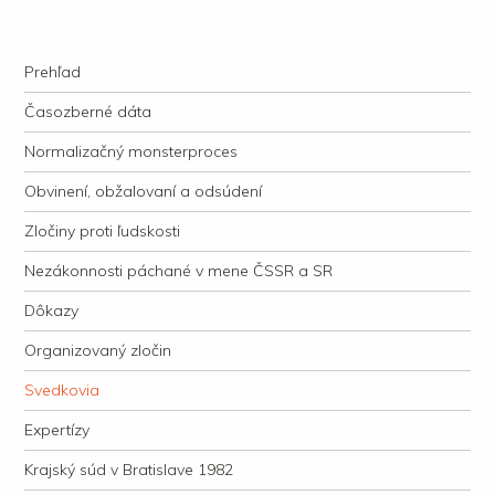
kauzacervanova.sk
Najdlhšie trvajúci, dodnes nevyjasnený súdny proces v dejnách slovenskej
Navigation
justície
Skip to content
Prehľad
Časozberné dáta
Normalizačný monsterproces
Obvinení, obžalovaní a odsúdení
Zločiny proti ľudskosti
Nezákonnosti páchané v mene ČSSR a SR
Dôkazy
Organizovaný zločin
Svedkovia
Expertízy
Krajský súd v Bratislave 1982