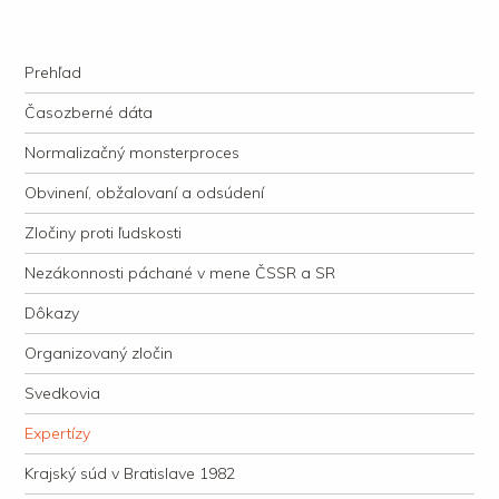
kauzacervanova.sk
Najdlhšie trvajúci, dodnes nevyjasnený súdny proces v dejnách slovenskej
Navigation
justície
Skip to content
Prehľad
Časozberné dáta
Normalizačný monsterproces
Obvinení, obžalovaní a odsúdení
Zločiny proti ľudskosti
Nezákonnosti páchané v mene ČSSR a SR
Dôkazy
Organizovaný zločin
Svedkovia
Expertízy
Krajský súd v Bratislave 1982