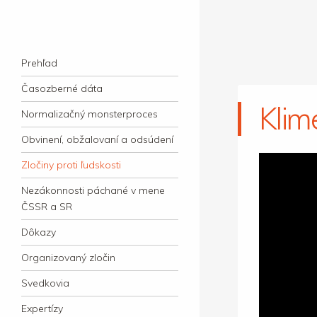
kauzacervanova.sk
Najdlhšie trvajúci, dodnes nevyjasnený
Navigation
súdny proces v dejnách slovenskej justície
Skip to content
Prehľad
Časozberné dáta
Klim
Normalizačný monsterproces
Obvinení, obžalovaní a odsúdení
Zločiny proti ľudskosti
Nezákonnosti páchané v mene
ČSSR a SR
Dôkazy
Organizovaný zločin
Svedkovia
Expertízy