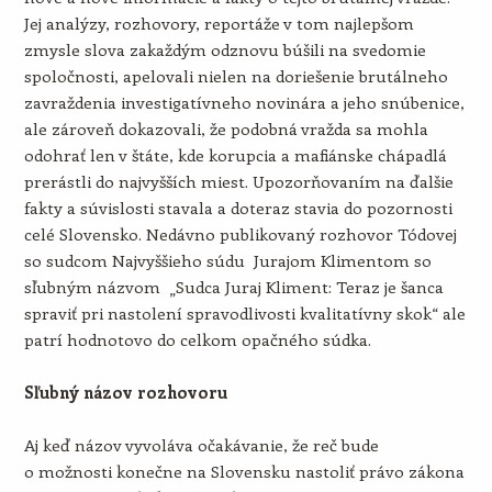
Jej analýzy, rozhovory, reportáže v tom najlepšom
zmysle slova zakaždým odznovu búšili na svedomie
spoločnosti, apelovali nielen na doriešenie brutálneho
zavraždenia investigatívneho novinára a jeho snúbenice,
ale zároveň dokazovali, že podobná vražda sa mohla
odohrať len v štáte, kde korupcia a mafiánske chápadlá
prerástli do najvyšších miest. Upozorňovaním na ďalšie
fakty a súvislosti stavala a doteraz stavia do pozornosti
celé Slovensko. Nedávno publikovaný rozhovor Tódovej
so sudcom Najvyššieho súdu Jurajom Klimentom so
sľubným názvom „Sudca Juraj Kliment: Teraz je šanca
spraviť pri nastolení spravodlivosti kvalitatívny skok“ ale
patrí hodnotovo do celkom opačného súdka.
Sľubný názov rozhovoru
Aj keď názov vyvoláva očakávanie, že reč bude
o možnosti konečne na Slovensku nastoliť právo zákona