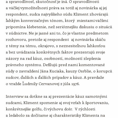
a spravodlivosť, skutočnosť je iná. O spravodlivosti
a väčšej vymožiteľnosti práva sa totiž aj novinárka aj jej
respondent, sudca najvyššieho súdu Kliment zhovárajú
ľahkým konverzačným tónom, ktorý miestami väčšmi
pripomína klebetenie, než serióznejšiu diskusiu o situácii
v súdnictve. Ne je jasné ani to, čo je vlastne predmetom
rozhovoru, pretože aj respondent aj novinárka skáču
z témy na tému, okrajovo, s neznesiteľnou ľahkosťou
a bez uvádzania konkrétnych faktov prezentujú svoje
názory na rad káuz, osobností, možností zlepšenia
právneho systému. Defilujú pred nami komentované
súdy o zavraždení Jána Kuciaka, kauzy Osrblie, o korupcii
sudcov, ďalších a ďalších prípadov a káuz. A pravdaže
o vražde Ľudmily Cervanovej z júla 1976.
Interview sa dotkne sa aj prezentácie káuz samotnými
sudcami, Kliment spomenie aj svoj vzťah k športovaniu,
konkrétnejšie golfu, či výchovu dcér. V rýchlosti
a ledabolo sa dočítame aj charakteristiky Klimenta na