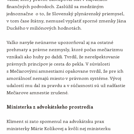
finančných podvodoch. Zaslúžil sa medziiným
jednoznačne o to, že Slovenský plynárenský priemysel,
v tom čase štátny, nemusel vyplatiť sporné zmenky Jána
Duckého v miliónových hodnotách.
Valko navyše neúnavne upozorňoval aj na ostatné
prehmaty a právne nezmysly, ktoré počas mečiarizmu
vznikali ako huby po daždi. Tvrdil, že nerešpektovanie
právnych princípov je cesta do pekla. V súvislosti
s Mečiarovými amnestiami opakovane tvrdil, že pre ich
amorálnosť nemajú miesto v právnom systéme. Vývoj
udalostí mu dal za pravdu a v súčasnosti sú už našťastie
Mečiarove amnestie zrušené.
Ministerka z advokátskeho prostredia
Kliment si zato spomenul na advokátsku prax
ministerky Márie Kolíkovej a kvôli nej ministerku