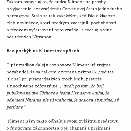
Faktom ostáva aj to, že sudca Kliment na prosby
o vyjadrenie k zavraždeniu Cervanovej často jednoducho
nereagoval. Stalo sa tak zakaždým, keď išlo o žiadosti
tých novinárov, ktorí predtým zverejnili pochybnosti
o férovom vyšetrovaní tejto vraždy , a teda aj o vine
odsúdených Nitranov.
Bez pochýb na Klimentov spôsob
O pár riadkov ďalej v rozhovore Kliment už zrejme
pozabudol, že sa celkom otvorene priznal k „vedúcej
úlohe“ pri písaní všetkých troch kníh, pretože
a neochvejne zdôrazňuje:
„..tvrdiť po tom, čo boli
publikované dve Tóthove a jedna Hanusova kniha, že
odsúdení Nitrania nie sú vrahovia, je doslova absurdné, až
perfídne.“
Kliment nám takto odhaľuje svoju zvláštnu predstavu
o fungovaní zákonnosti a o jej chápaní a prijímaní