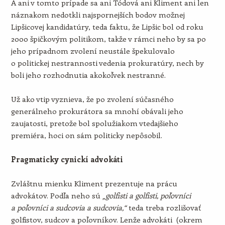
A ani v tomto prípade sa ani Tódová ani Kliment ani len
náznakom nedotkli najspornejších bodov možnej
Lipšicovej kandidatúry, teda faktu, že Lipšic bol od roku
2000 špičkovým politikom, takže v rámci neho by sa po
jeho prípadnom zvolení neustále špekulovalo
o politickej nestrannosti vedenia prokuratúry, nech by
boli jeho rozhodnutia akokoľvek nestranné.
Už ako vtip vyznieva, že po zvolení súčasného
generálneho prokurátora sa mnohí obávali jeho
zaujatosti, pretože bol spolužiakom vtedajšieho
premiéra, hoci on sám politicky nepôsobil.
Pragmaticky cynickí advokáti
Zvláštnu mienku Kliment prezentuje na prácu
advokátov. Podľa neho sú
„golfisti a golfisti, poľovníci
a poľovníci a sudcovia a sudcovia,“
teda treba rozlišovať
golfistov, sudcov a poľovníkov. Lenže advokáti (okrem