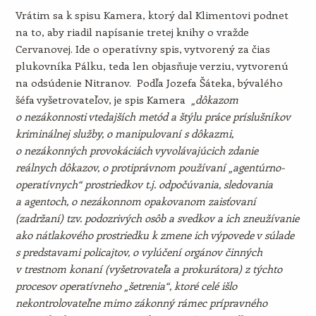
Vrátim sa k spisu Kamera, ktorý dal Klimentovi podnet
na to, aby riadil napísanie tretej knihy o vražde
Cervanovej. Ide o operatívny spis, vytvorený za čias
plukovníka Pálku, teda len objasňuje verziu, vytvorenú
na odsúdenie Nitranov. Podľa Jozefa Šáteka, bývalého
šéfa vyšetrovateľov, je spis Kamera
„dôkazom
o nezákonnosti vtedajších metód a štýlu práce príslušníkov
kriminálnej služby, o manipulovaní s dôkazmi,
o nezákonných provokáciách vyvolávajúcich zdanie
reálnych dôkazov, o protiprávnom používaní „agentúrno-
operatívnych“ prostriedkov t.j. odpočúvania, sledovania
a agentoch, o nezákonnom opakovanom zaisťovaní
(zadržaní) tzv. podozrivých osôb a svedkov a ich zneužívanie
ako nátlakového prostriedku k zmene ich výpovede v súlade
s predstavami policajtov, o vylúčení orgánov činných
v trestnom konaní (vyšetrovateľa a prokurátora) z týchto
procesov operatívneho „šetrenia“, ktoré celé išlo
nekontrolovateľne
mimo zákonný rámec prípravného