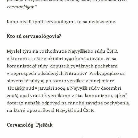
cervanológov.“
Koho myslí tými cervanológmi, to sa nedozvieme.
Kto sú cervanológovia?
Myslel tým na rozhodnutie Najvyššieho súdu ČSFR,
v ktorom sa ešte v októbri 1990 konštatovalo, že sa
komunistické súdy dopustili 73 vážnych pochybení
v neprospech odsúdených Nitranov? Prekvapujúco sa
slovenské súdy aj po tomto verdikte v plnej miere
(Krajský súd v januári 2004 a Najvyšší súd v decembri
2006) opäť vrátili k verdiktom z čias komunizmu, aj keď
doteraz nenašli odpoveď na mnohé závažné pochybenia,
na ktoré upozorňoval Najvyšší súd ČSFR.
Cervanológ Pješčak