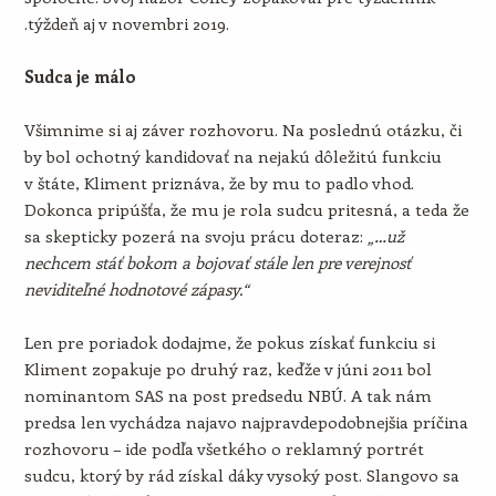
.týždeň aj v novembri 2019.
Sudca je málo
Všimnime si aj záver rozhovoru. Na poslednú otázku, či
by bol ochotný kandidovať na nejakú dôležitú funkciu
v štáte, Kliment priznáva, že by mu to padlo vhod.
Dokonca pripúšťa, že mu je rola sudcu pritesná, a teda že
sa skepticky pozerá na svoju prácu doteraz:
„…už
nechcem stáť bokom a bojovať stále len pre verejnosť
neviditeľné hodnotové zápasy.“
Len pre poriadok dodajme, že pokus získať funkciu si
Kliment zopakuje po druhý raz, keďže v júni 2011 bol
nominantom SAS na post predsedu NBÚ. A tak nám
predsa len vychádza najavo najpravdepodobnejšia príčina
rozhovoru – ide podľa všetkého o reklamný portrét
sudcu, ktorý by rád získal dáky vysoký post. Slangovo sa