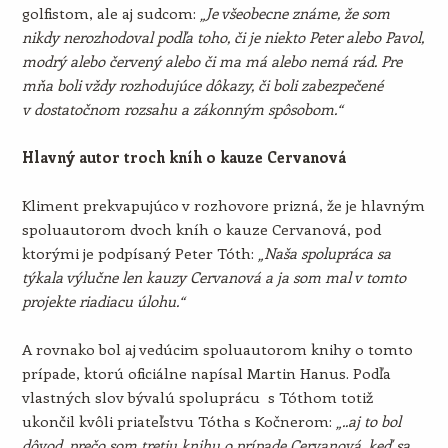
golfistom, ale aj sudcom:
„Je všeobecne známe, že som
nikdy nerozhodoval podľa toho, či je niekto Peter alebo Pavol,
modrý alebo červený alebo či ma má alebo nemá rád. Pre
mňa boli vždy rozhodujúce dôkazy, či boli zabezpečené
v dostatočnom rozsahu a zákonným spôsobom.“
Hlavný autor troch kníh o kauze Cervanová
Kliment prekvapujúco v rozhovore prizná, že je hlavným
spoluautorom dvoch kníh o kauze Cervanová, pod
ktorými je podpísaný Peter Tóth:
„Naša spolupráca sa
týkala výlučne len kauzy Cervanová a ja som mal v tomto
projekte riadiacu úlohu.“
A rovnako bol aj vedúcim spoluautorom knihy o tomto
prípade, ktorú oficiálne napísal Martin Hanus. Podľa
vlastných slov bývalú spoluprácu s Tóthom totiž
ukončil kvôli priateľstvu Tótha s Kočnerom:
„..aj to bol
dôvod, prečo som tretiu knihu o prípade Cervanová, keď sa