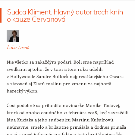
Sudca Kliment, hlavný autor troch kníh
o kauze Cervanová
Ľuba Lesná
Nie všetko sa zakaždým podarí. Boli sme napríklad
svedkami aj toho, že v tom istom roku udelili
v Hollywoode Sandre Bullock najprestížnejšieho Oscara
a zároveň aj Zlatú malinu pre zmenu za najhorší
herecký výkon.
Čosi podobné sa prihodilo novinárke Monike Tódovej,
ktorá od onoho osudného 21.februára 2018, keď zavraždili
Jána Kuciaka a jeho snúbenicu Martinu Kušnírovú,
neúnavne, smelo a brilantne prinášala a dodnes prináša
nové a nové informácie a fakty o tejto brutálnej vražde.