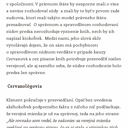
v spoločnosti. V právnom štáte by nesporne mali o vine
a nevine rozhodovať súdy a mali by to byť v prvom rade
sudcovia, ktorí mali takýto model právneho štátu
presadzovať. O správnom a spravodlivom rozhodovaní
súdov predsa nerozhoduje vyznenie kníh, nech by ich
napísal ktokoľvek. Medzi nami, jeho slová skôr
vyvolávajú dojem, že on sám má pochybnosti
o spravodlivom súdnom verdikte v prípade kauzy
Cervanová a cez písanie kníh potrebuje presvedčiť nielen
verejnosť, ale aj samého seba, že súdne rozhodnutie bolo
predsa len správne.
Cervanológovia
Kliment pokračuje v presviedčaní. Opäť bez uvedenia
akéhokoľvek podporného faktu z ničoho nič podčiarkuje,
že verejná mienka je už na správnej, teda na jeho strane:
„Ale rovnako som vedel, že nakoniec sa verejná mienka
preklopí na správnu stranu, čo sa aj stalo, s výnimkou tých