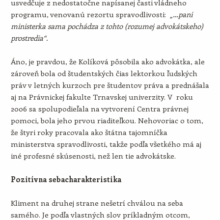
usvedčuje z nedostatočne napísanej časti vládneho
programu, venovanú rezortu spravodlivosti:
„…pani
ministerka sama pochádza z tohto (rozumej advokátskeho)
prostredia“.
Áno, je pravdou, že Kolíková pôsobila ako advokátka, ale
zároveň bola od študentských čias lektorkou ľudských
práv v letných kurzoch pre študentov práva a prednášala
aj na Právnickej fakulte Trnavskej univerzity. V roku
2006 sa spolupodieľala na vytvorení Centra právnej
pomoci, bola jeho prvou riaditeľkou. Nehovoriac o tom,
že štyri roky pracovala ako štátna tajomníčka
ministerstva spravodlivosti, takže podľa všetkého má aj
iné profesné skúsenosti, než len tie advokátske.
Pozitívna sebacharakteristika
Kliment na druhej strane nešetrí chválou na seba
samého. Je podľa vlastných slov príkladným otcom,