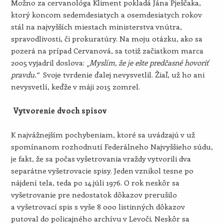
Možno za cervanológa Kliment pokladá Jána Pješčaka,
ktorý koncom sedemdesiatych a osemdesiatych rokov
stál na najvyšších miestach ministerstva vnútra,
spravodlivosti, či prokuratúry. Na moju otázku, ako sa
pozerá na prípad Cervanová, sa totiž začiatkom marca
2005 vyjadril doslova: „
Myslím, že je ešte predčasné hovoriť
pravdu.“
Svoje tvrdenie ďalej nevysvetlil. Žiaľ, už ho ani
nevysvetlí, keďže v máji 2015 zomrel.
Vytvorenie dvoch spisov
K najvážnejším pochybeniam, ktoré sa uvádzajú v už
spomínanom rozhodnutí Federálneho Najvyššieho súdu,
je fakt, že sa počas vyšetrovania vraždy vytvorili dva
separátne vyšetrovacie spisy. Jeden vznikol tesne po
nájdení tela, teda po 14.júli 1976. O rok neskôr sa
vyšetrovanie pre nedostatok dôkazov prerušilo
a vyšetrovací spis s vyše 8 000 listinných dôkazov
putoval do policajného archívu v Levoči. Neskôr sa