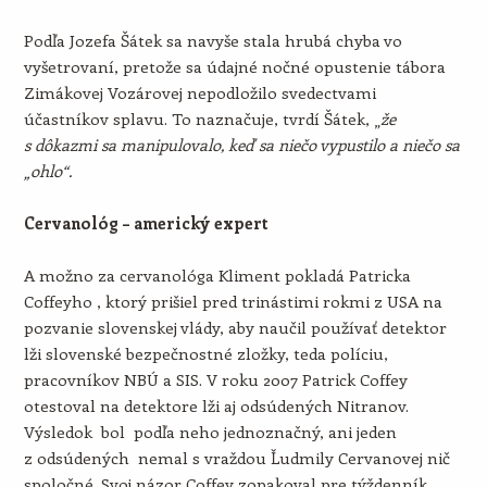
Podľa Jozefa Šátek sa navyše stala hrubá chyba vo
vyšetrovaní, pretože sa údajné nočné opustenie tábora
Zimákovej Vozárovej nepodložilo svedectvami
účastníkov splavu. To naznačuje, tvrdí Šátek, „
že
s dôkazmi sa manipulovalo, keď sa niečo vypustilo a niečo sa
„ohlo“.
Cervanológ – americký expert
A možno za cervanológa Kliment pokladá Patricka
Coffeyho , ktorý prišiel pred trinástimi rokmi z USA na
pozvanie slovenskej vlády, aby naučil používať detektor
lži slovenské bezpečnostné zložky, teda políciu,
pracovníkov NBÚ a SIS. V roku 2007 Patrick Coffey
otestoval na detektore lži aj odsúdených Nitranov.
Výsledok bol podľa neho jednoznačný, ani jeden
z odsúdených nemal s vraždou Ľudmily Cervanovej nič
spoločné. Svoj názor Coffey zopakoval pre týždenník