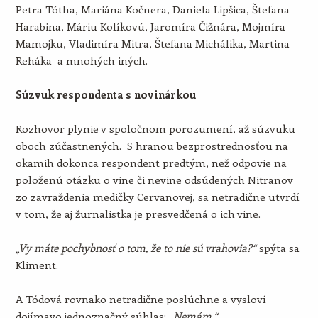
Petra Tótha, Mariána Kočnera, Daniela Lipšica, Štefana
Harabina, Máriu Kolíkovú, Jaromíra Čižnára, Mojmíra
Mamojku, Vladimíra Mitra, Štefana Michálika, Martina
Reháka a mnohých iných.
Súzvuk respondenta s novinárkou
Rozhovor plynie v spoločnom porozumení, až súzvuku
oboch zúčastnených. S hranou bezprostrednosťou na
okamih dokonca respondent predtým, než odpovie na
položenú otázku o vine či nevine odsúdených Nitranov
zo zavraždenia medičky Cervanovej, sa netradične utvrdí
v tom, že aj žurnalistka je presvedčená o ich vine.
„Vy máte pochybnosť o tom, že to nie sú vrahovia?“
spýta sa
Kliment.
A Tódová rovnako netradične poslúchne a vysloví
dojímavo jednoznačný súhlas:
„Nemám.“