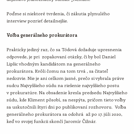
Poďme si niektoré tvrdenia, či zákutia plynulého
interview pozrieť detailnejšie.
Voľba generálneho prokurátora
Prakticky jediný raz, čo sa Tódová dožaduje upresnenia
odpovede, je pri zopakovaní otázky, či by bol Daniel
Lipšic vhodným kandidátom na generálneho
prokurátora. Kvôli čomu na tom trvá , sa čitateľ
nedozvie. Nie je ani celkom jasné, prečo si vybrala práve
sudcu Najvyššieho súdu na riešenie najvyššieho postu
v prokuratúre. Na obsadenie kresla predsedu Najvyššieho
súdu, kde Kliment pôsobí, sa nespýta, pričom tieto voľby
sa uskutočnili štyri dni po publikovaní rozhovoru. Voľba
generálneho prokurátora sa odohrá až po 17. júli 2020,
keď vo svojej funkcii skončí Jaromír Čižnár.