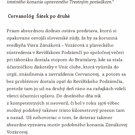
trestného konania upraveného Trestným poriadkom.
“
Cervanológ Šátek po druhé
Priam absurdnou dodnes ostáva predstava, ktorú si
opakovane osvojili slovenské súdy, že by sa korunná
svedkyňa Viera Zimáková – Vozárová z plaveckého
sústredenia v Revíšťskom Podzámčí po spoločnej večeri
pri táboráku dostala stopom do Bratislavy, kde sa stala
účastníčkou diskotéky v Unic clube, ktorá vyústila do
orgií, znásilnenia a zavraždenia Cervanovej, a potom sa
bez problémov dostala opäť do Revíšťskeho Podzámčia,
pretože tam ju už na druhý deň ráno na raňajkách videli
všetci účastníci splavu. Do dnešného dňa nik
z kompetentných si neoveril, či bol v roku 1976 vôbec
možný podobný takmer tristo kilometrový presun tam
a nazad. Už nehovoriac o tom, že doteraz takmer
absurdne vyznieva motív podobného konania Zimákovej
Vozárovej.