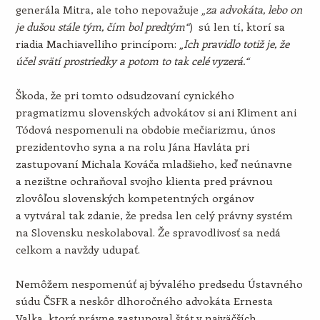
generála Mitra, ale toho nepovažuje
„za advokáta, lebo on
je dušou stále tým, čím bol predtým“
) sú len tí, ktorí sa
riadia Machiavelliho princípom:
„Ich pravidlo totiž je, že
účel svätí prostriedky a potom to tak celé vyzerá.“
Škoda, že pri tomto odsudzovaní cynického
pragmatizmu slovenských advokátov si ani Kliment ani
Tódová nespomenuli na obdobie mečiarizmu, únos
prezidentovho syna a na rolu Jána Havláta pri
zastupovaní Michala Kováča mladšieho, keď neúnavne
a nezištne ochraňoval svojho klienta pred právnou
zlovôľou slovenských kompetentných orgánov
a vytváral tak zdanie, že predsa len celý právny systém
na Slovensku neskolaboval. Že spravodlivosť sa nedá
celkom a navždy udupať.
Nemôžem nespomenúť aj bývalého predsedu Ústavného
súdu ČSFR a neskôr dlhoročného advokáta Ernesta
Valka, ktorý právne zastupoval štát v najväčších