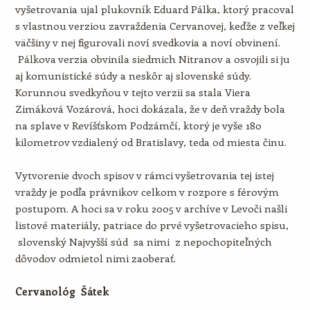
vyšetrovania ujal plukovník Eduard Pálka, ktorý pracoval
s vlastnou verziou zavraždenia Cervanovej, keďže z veľkej
väčšiny v nej figurovali noví svedkovia a noví obvinení.
Pálkova verzia obvinila siedmich Nitranov a osvojili si ju
aj komunistické súdy a neskôr aj slovenské súdy.
Korunnou svedkyňou v tejto verzii sa stala Viera
Zimáková Vozárová, hoci dokázala, že v deň vraždy bola
na splave v Revíšťskom Podzámčí, ktorý je vyše 180
kilometrov vzdialený od Bratislavy, teda od miesta činu.
Vytvorenie dvoch spisov v rámci vyšetrovania tej istej
vraždy je podľa právnikov celkom v rozpore s férovým
postupom. A hoci sa v roku 2005 v archíve v Levoči našli
listové materiály, patriace do prvé vyšetrovacieho spisu,
slovenský Najvyšší súd sa nimi z nepochopiteľných
dôvodov odmietol nimi zaoberať.
Cervanológ Šátek