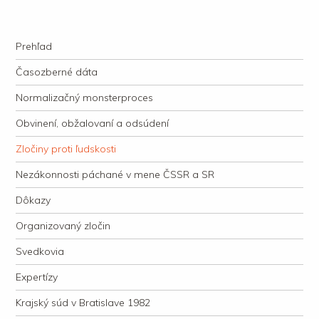
kauzacervanova.sk
Najdlhšie trvajúci, dodnes nevyjasnený súdny proces v dejnách slovenskej
Navigation
justície
Skip to content
Prehľad
Časozberné dáta
Normalizačný monsterproces
Obvinení, obžalovaní a odsúdení
Zločiny proti ľudskosti
Nezákonnosti páchané v mene ČSSR a SR
Dôkazy
Organizovaný zločin
Svedkovia
Expertízy
Krajský súd v Bratislave 1982