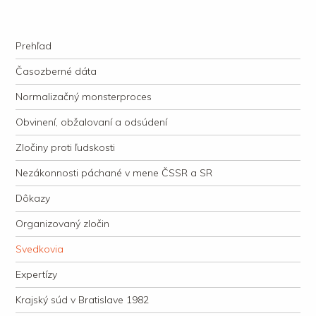
kauzacervanova.sk
Najdlhšie trvajúci, dodnes nevyjasnený súdny proces v dejnách slovenskej
Navigation
justície
Skip to content
Prehľad
Časozberné dáta
Normalizačný monsterproces
Obvinení, obžalovaní a odsúdení
Zločiny proti ľudskosti
Nezákonnosti páchané v mene ČSSR a SR
Dôkazy
Organizovaný zločin
Svedkovia
Expertízy
Krajský súd v Bratislave 1982