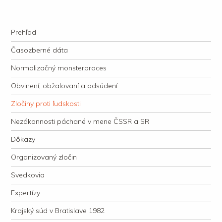
kauzacervanova.sk
Najdlhšie trvajúci, dodnes nevyjasnený súdny proces v dejnách slovenskej
Navigation
justície
Skip to content
Prehľad
Časozberné dáta
Normalizačný monsterproces
Obvinení, obžalovaní a odsúdení
Zločiny proti ľudskosti
Nezákonnosti páchané v mene ČSSR a SR
Dôkazy
Organizovaný zločin
Svedkovia
Expertízy
Krajský súd v Bratislave 1982