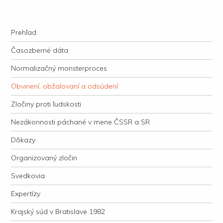
kauzacervanova.sk
Najdlhšie trvajúci, dodnes nevyjasnený súdny proces v dejnách slovenskej
Navigation
justície
Skip to content
Prehľad
Časozberné dáta
Normalizačný monsterproces
Obvinení, obžalovaní a odsúdení
Zločiny proti ľudskosti
Nezákonnosti páchané v mene ČSSR a SR
Dôkazy
Organizovaný zločin
Svedkovia
Expertízy
Krajský súd v Bratislave 1982