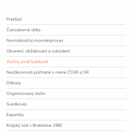
kauzacervanova.sk
Najdlhšie trvajúci, dodnes nevyjasnený súdny proces v dejnách slovenskej
Navigation
justície
Skip to content
Prehľad
Časozberné dáta
Normalizačný monsterproces
Obvinení, obžalovaní a odsúdení
Zločiny proti ľudskosti
Nezákonnosti páchané v mene ČSSR a SR
Dôkazy
Organizovaný zločin
Svedkovia
Expertízy
Krajský súd v Bratislave 1982