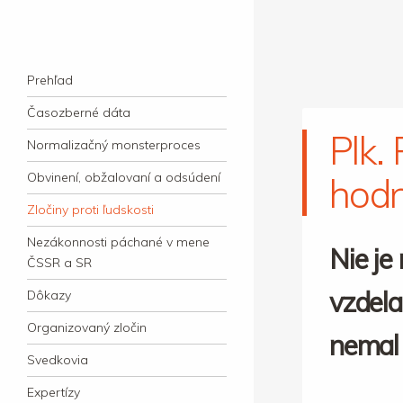
kauzacervanova.sk
Najdlhšie trvajúci, dodnes nevyjasnený
Navigation
súdny proces v dejnách slovenskej justície
Skip to content
Prehľad
Časozberné dáta
Plk.
Normalizačný monsterproces
Obvinení, obžalovaní a odsúdení
hodn
Zločiny proti ľudskosti
Nezákonnosti páchané v mene
Nie je 
ČSSR a SR
vzdela
Dôkazy
Organizovaný zločin
nemal 
Svedkovia
Expertízy