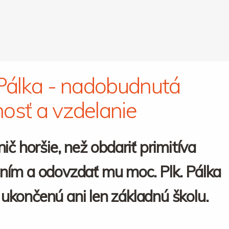
 Pálka - nadobudnutá
osť a vzdelanie
nič horšie, než obdariť primitíva
ním a odovzdať mu moc. Plk. Pálka
ukončenú ani len základnú školu.