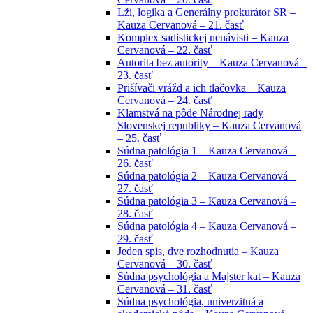
Lži, logika a Generálny prokurátor SR –
Kauza Cervanová – 21. časť
Komplex sadistickej nenávisti – Kauza
Cervanová – 22. časť
Autorita bez autority – Kauza Cervanová –
23. časť
Prišívači vrážd a ich tlačovka – Kauza
Cervanová – 24. časť
Klamstvá na pôde Národnej rady
Slovenskej republiky – Kauza Cervanová
– 25. časť
Súdna patológia 1 – Kauza Cervanová –
26. časť
Súdna patológia 2 – Kauza Cervanová –
27. časť
Súdna patológia 3 – Kauza Cervanová –
28. časť
Súdna patológia 4 – Kauza Cervanová –
29. časť
Jeden spis, dve rozhodnutia – Kauza
Cervanová – 30. časť
Súdna psychológia a Majster kat – Kauza
Cervanová – 31. časť
Súdna psychológia, univerzitná a