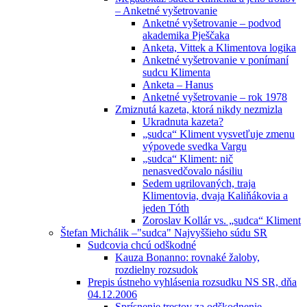
– Anketné vyšetrovanie
Anketné vyšetrovanie – podvod
akademika Pješčaka
Anketa, Vittek a Klimentova logika
Anketné vyšetrovanie v ponímaní
sudcu Klimenta
Anketa – Hanus
Anketné vyšetrovanie – rok 1978
Zmiznutá kazeta, ktorá nikdy nezmizla
Ukradnuta kazeta?
„sudca“ Kliment vysvetľuje zmenu
výpovede svedka Vargu
„sudca“ Kliment: nič
nenasvedčovalo násiliu
Sedem ugrilovaných, traja
Klimentovia, dvaja Kaliňákovia a
jeden Tóth
Zoroslav Kollár vs. „sudca“ Kliment
Štefan Michálik –"sudca" Najvyššieho súdu SR
Sudcovia chcú odškodné
Kauza Bonanno: rovnaké žaloby,
rozdielny rozsudok
Prepis ústneho vyhlásenia rozsudku NS SR, dňa
04.12.2006
Sprísnenie trestov za odškodnenie