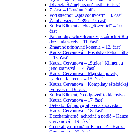
Diverzia Štátnej bezpečnosti – 6. časť
7. časť – Ukradnuté alibi
Pod strechou „spravodlivosti“ – 8. časť
Žaloba väzňa 15 896 – 9. časť
Sudca Kliment a jeho „dôverníci“ – 10.
časť
Paranoidný schizofrenik v pazúroch ŠtB a
doznania z cely – 11. časť
Zmarené prípravné konanie – 12. časť
Kauza Cervanová – Posolstvo Petra Tótha
– 13. časť
Kauza Cervanová – „Sudca“ Kliment a
jeho klamstvá – 14. časť
Kauza Cervanová – Majestát pravdy
„sudcu“ Klimenta – 15. časť
Kauza Cervanová – Kompiláty eštebáckej
tvorivosti – 16. časť
Sudca Kliment, čo odpoveď to klamstvo –
Kauza Cervanová – 17. časť
Detektor lží, polygraf, veda a paveda –
Kauza Cervanová – 18. časť
Bezcharakterné, nehodné a podlé – Kauza
Cervanová – 19. časť
Generálny prokurátor Kliment? – Kauza
Cervanová – 20. časť