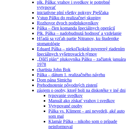
plk. Pálka: vrahov i svedkov je potrebné
vytypovať
iniciatívne plní všetky pokyny Pješčaka
Vstup Pálku do realizačnej skupiny
Rozhovor dvoch podplukovníkov
Pálka – člen komanda špeciálnych operácií
Plk. Pálka – nadobudnutá hodnosť a vzdelanie
Hľadá sa vzťah partie Nitranov, ku študentke
stomatológie
Eduard Pálka – niekoľkokrát poverený riadením
špeciálnych vyšetrovacích týmov
„Dílčí plán“ plukovníka Pálku – začiatok januára
1978
chartista John Bok
Pálka – dátum 1. realizačného návrhu
Dom pána Simicha
Prehodnotenie pôvodných zistení
záujem o osoby, ktoré boli na diskotéke v iné dni
typovanie svedkov
Manuál ako získať vrahov i svedkov
Vytypované osoby
Pálka vs. Kliment – ani nevedeli, aké auto
som mal
Klamár Pálka – nikoho som o prípade
neinformoval