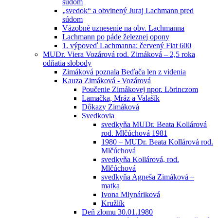
súdom
„svedok“ a obvinený Juraj Lachmann pred
súdom
Väzobné uznesenie na obv. Lachmanna
Lachmann po páde železnej opony
1. výpoveď Lachmanna: červený Fiat 600
MUDr. Viera Vozárová rod. Zimáková – 2,5 roka
odňatia slobody
Zimáková poznala Beďača len z videnia
Kauza Zimáková - Vozárová
Poučenie Zimákovej npor. Lörinczom
Lamačka, Mráz a Valašík
Dôkazy Zimáková
Svedkovia
svedkyňa MUDr. Beata Kollárová
rod. Mlčúchová 1981
1980 – MUDr. Beata Kollárová rod.
Mlčúchová
svedkyňa Kollárová, rod.
Mlčúchová
svedkyňa Agneša Zimáková –
matka
Ivona Mlynáriková
Kružlík
Deň zlomu 30.01.1980