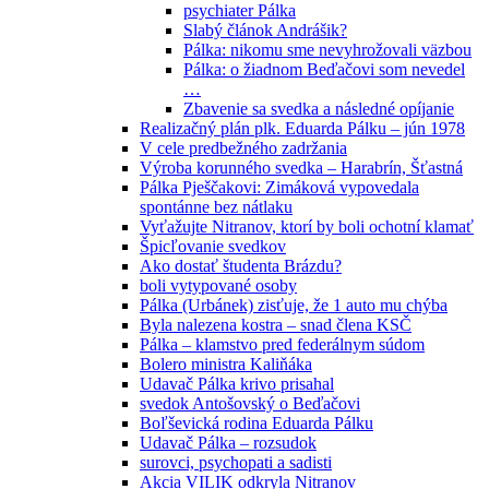
psychiater Pálka
Slabý článok Andrášik?
Pálka: nikomu sme nevyhrožovali väzbou
Pálka: o žiadnom Beďačovi som nevedel
…
Zbavenie sa svedka a následné opíjanie
Realizačný plán plk. Eduarda Pálku – jún 1978
V cele predbežného zadržania
Výroba korunného svedka – Harabrín, Šťastná
Pálka Pješčakovi: Zimáková vypovedala
spontánne bez nátlaku
Vyťažujte Nitranov, ktorí by boli ochotní klamať
Špicľovanie svedkov
Ako dostať študenta Brázdu?
boli vytypované osoby
Pálka (Urbánek) zisťuje, že 1 auto mu chýba
Byla nalezena kostra – snad člena KSČ
Pálka – klamstvo pred federálnym súdom
Bolero ministra Kaliňáka
Udavač Pálka krivo prisahal
svedok Antošovský o Beďačovi
Boľševická rodina Eduarda Pálku
Udavač Pálka – rozsudok
surovci, psychopati a sadisti
Akcia VILIK odkryla Nitranov