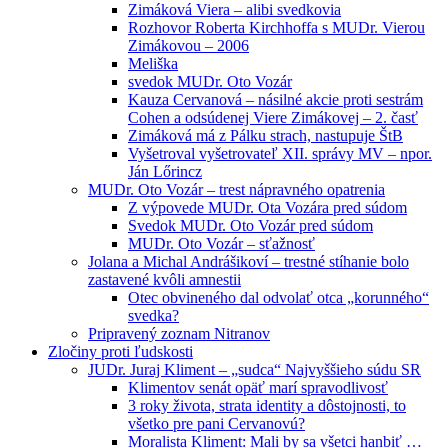
Zimáková Viera – alibi svedkovia
Rozhovor Roberta Kirchhoffa s MUDr. Vierou
Zimákovou – 2006
Meliška
svedok MUDr. Oto Vozár
Kauza Cervanová – násilné akcie proti sestrám
Cohen a odsúdenej Viere Zimákovej – 2. časť
Zimáková má z Pálku strach, nastupuje ŠtB
Vyšetroval vyšetrovateľ XII. správy MV – npor.
Ján Lőrincz
MUDr. Oto Vozár – trest nápravného opatrenia
Z výpovede MUDr. Ota Vozára pred súdom
Svedok MUDr. Oto Vozár pred súdom
MUDr. Oto Vozár – sťažnosť
Jolana a Michal Andrášikoví – trestné stíhanie bolo
zastavené kvôli amnestii
Otec obvineného dal odvolať otca „korunného“
svedka?
Pripravený zoznam Nitranov
Zločiny proti ľudskosti
JUDr. Juraj Kliment – „sudca“ Najvyššieho súdu SR
Klimentov senát opäť marí spravodlivosť
3 roky života, strata identity a dôstojnosti, to
všetko pre pani Cervanovú?
Moralista Kliment: Mali by sa všetci hanbiť …