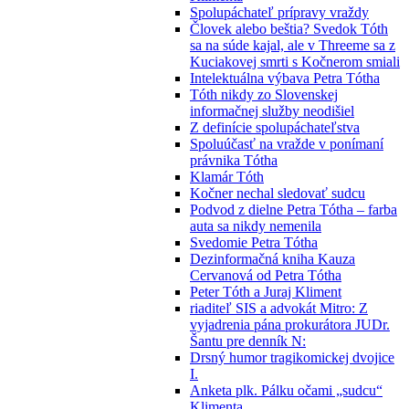
Spolupáchateľ prípravy vraždy
Človek alebo beštia? Svedok Tóth
sa na súde kajal, ale v Threeme sa z
Kuciakovej smrti s Kočnerom smiali
Intelektuálna výbava Petra Tótha
Tóth nikdy zo Slovenskej
informačnej služby neodišiel
Z definície spolupáchateľstva
Spoluúčasť na vražde v ponímaní
právnika Tótha
Klamár Tóth
Kočner nechal sledovať sudcu
Podvod z dielne Petra Tótha – farba
auta sa nikdy nemenila
Svedomie Petra Tótha
Dezinformačná kniha Kauza
Cervanová od Petra Tótha
Peter Tóth a Juraj Kliment
riaditeľ SIS a advokát Mitro: Z
vyjadrenia pána prokurátora JUDr.
Šantu pre denník N:
Drsný humor tragikomickej dvojice
I.
Anketa plk. Pálku očami „sudcu“
Klimenta