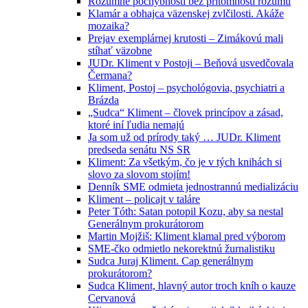
Rozumné pochybnosti bez prítomnosti rozumu
Klamár a obhajca väzenskej zvlčilosti. Akáže
mozaika?
Prejav exemplárnej krutosti – Zimákovú mali
stíhať väzobne
JUDr. Kliment v Postoji – Beňová usvedčovala
Čermana?
Kliment, Postoj – psychológovia, psychiatri a
Brázda
„Sudca“ Kliment – človek princípov a zásad,
ktoré iní ľudia nemajú
Ja som už od prírody taký … JUDr. Kliment
predseda senátu NS SR
Kliment: Za všetkým, čo je v tých knihách si
slovo za slovom stojím!
Denník SME odmieta jednostrannú medializáciu
Kliment – policajt v taláre
Peter Tóth: Satan potopil Kozu, aby sa nestal
Generálnym prokurátorom
Martin Mojžiš: Kliment klamal pred výborom
SME-čko odmietlo nekorektnú žurnalistiku
Sudca Juraj Kliment. Cap generálnym
prokurátorom?
Sudca Kliment, hlavný autor troch kníh o kauze
Cervanová