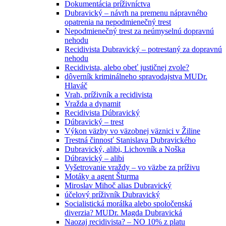
Dokumentácia príživníctva
Dubravický – návrh na premenu nápravného
opatrenia na nepodmienečný trest
Nepodmienečný trest za neúmyselnú dopravnú
nehodu
Recidivista Dubravický – potrestaný za dopravnú
nehodu
Recidivista, alebo obeť justičnej zvole?
dôverník kriminálneho spravodajstva MUDr.
Hlaváč
Vrah, príživník a recidivista
Vražda a dynamit
Recidivista Dúbravický
Dúbravický – trest
Výkon väzby vo väzobnej väznici v Žiline
Trestná činnosť Stanislava Dubravického
Dubravický, alibi, Lichovník a Noška
Dúbravický – alibi
Vyšetrovanie vraždy – vo väzbe za príživu
Motáky a agent Šturma
Miroslav Mihoč alias Dubravický
účelový príživník Dubravický
Socialistická morálka alebo spoločenská
diverzia? MUDr. Magda Dubravická
Naozaj recidivista? – NO 10% z platu