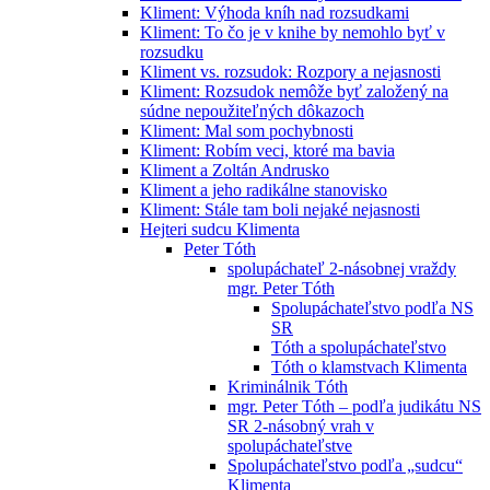
Kliment: Výhoda kníh nad rozsudkami
Kliment: To čo je v knihe by nemohlo byť v
rozsudku
Kliment vs. rozsudok: Rozpory a nejasnosti
Kliment: Rozsudok nemôže byť založený na
súdne nepoužiteľných dôkazoch
Kliment: Mal som pochybnosti
Kliment: Robím veci, ktoré ma bavia
Kliment a Zoltán Andrusko
Kliment a jeho radikálne stanovisko
Kliment: Stále tam boli nejaké nejasnosti
Hejteri sudcu Klimenta
Peter Tóth
spolupáchateľ 2-násobnej vraždy
mgr. Peter Tóth
Spolupáchateľstvo podľa NS
SR
Tóth a spolupáchateľstvo
Tóth o klamstvach Klimenta
Kriminálnik Tóth
mgr. Peter Tóth – podľa judikátu NS
SR 2-násobný vrah v
spolupáchateľstve
Spolupáchateľstvo podľa „sudcu“
Klimenta