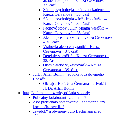
akademická pôda – Kauza Cervanová –
32. časť
Súdna psychológia a súdna dekadencia –
Kauza Cervanová – 33. časť
Súdna psychológia – lož alebo fraška –
Kauza Cervanová – 34. časť
Pachové stopy JUDr. Milana Valašíka –
Kauza Cervanová – 35. časť
Ako mi prišili vraždu? – Kauza Cervanová
– 36. časť
Vrahovia alebo emigranti? – Kauza
Cervanová – 37. časť
Detektív storočia? – Kauza Cervanová –
38. časť
Obesiť alebo vykastrovať? – Kauza
Cervanová – 39. časť
JUDr. Allan Bőhm – advokát obžalovaného
Beďača
Obhajca Beďača a Čermana – advokát
JUDr. Allan Bőhm
Juraj Lachmann – 4 roky odňatia slobody
Policajný kolaborant Lachmann?
Ako prebiehalo spracovanie Lachmanna, tzv.
korunného svedka?
„svedok“ a obvinený Juro Lachmann pred