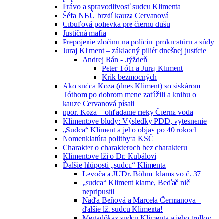
Právo a spravodlivosť sudcu Klimenta
Šéfa NBÚ brzdí kauza Cervanová
Cibuľová polievka pre čiernu dušu
Justičná mafia
Prepojenie zločinu na políciu, prokuratúru a súdy
Juraj Kliment – základný piliér dnešnej justície
Andrej Bán - .týždeň
Peter Tóth a Juraj Kliment
Krik bezmocných
Ako sudca Koza (dnes Kliment) so siskárom
Tóthom po dobrom mene zatúžili a knihu o
kauze Cervanová písali
npor. Koza – ohľadanie rieky Čierna voda
Klimentove bludy: Výsledky PDD, vytesnenie
„Sudca“ Kliment a jeho objav po 40 rokoch
Nomenklatúra politbyra KSČ
Charakter o charakteroch bez charakteru
Klimentove lži o Dr. Kubálovi
Ďalšie hlúposti „sudcu“ Klimenta
Levoča a JUDr. Böhm, klamstvo č. 37
„sudca“ Kliment klame, Beďač nič
nepripustil
Naďa Beňová a Marcela Čermanova –
ďalšie lži sudcu Klimenta!
Megadôkaz sudcu Klimenta a jeho trollov