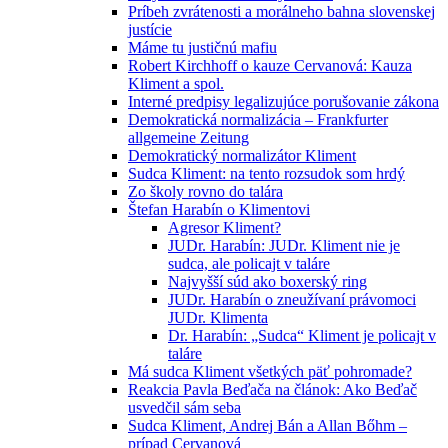
Príbeh zvrátenosti a morálneho bahna slovenskej
justície
Máme tu justičnú mafiu
Robert Kirchhoff o kauze Cervanová: Kauza
Kliment a spol.
Interné predpisy legalizujúce porušovanie zákona
Demokratická normalizácia – Frankfurter
allgemeine Zeitung
Demokratický normalizátor Kliment
Sudca Kliment: na tento rozsudok som hrdý
Zo školy rovno do talára
Štefan Harabín o Klimentovi
Agresor Kliment?
JUDr. Harabín: JUDr. Kliment nie je
sudca, ale policajt v taláre
Najvyšší súd ako boxerský ring
JUDr. Harabín o zneužívaní právomoci
JUDr. Klimenta
Dr. Harabín: „Sudca“ Kliment je policajt v
taláre
Má sudca Kliment všetkých päť pohromade?
Reakcia Pavla Beďača na článok: Ako Beďač
usvedčil sám seba
Sudca Kliment, Andrej Bán a Allan Bőhm –
prípad Cervanová