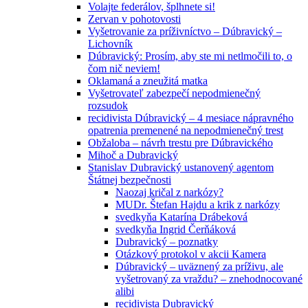
Volajte federálov, šplhnete si!
Zervan v pohotovosti
Vyšetrovanie za príživníctvo – Dúbravický –
Lichovník
Dúbravický: Prosím, aby ste mi netlmočili to, o
čom nič neviem!
Oklamaná a zneužitá matka
Vyšetrovateľ zabezpečí nepodmienečný
rozsudok
recidivista Dúbravický – 4 mesiace nápravného
opatrenia premenené na nepodmienečný trest
Obžaloba – návrh trestu pre Dúbravického
Mihoč a Dubravický
Stanislav Dubravický ustanovený agentom
Štátnej bezpečnosti
Naozaj kričal z narkózy?
MUDr. Štefan Hajdu a krik z narkózy
svedkyňa Katarína Drábeková
svedkyňa Ingrid Čerňáková
Dubravický – poznatky
Otázkový protokol v akcii Kamera
Dúbravický – uväznený za príživu, ale
vyšetrovaný za vraždu? – znehodnocované
alibi
recidivista Dubravický