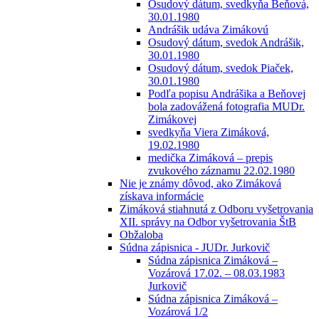
Osudový dátum, svedkyňa Beňová,
30.01.1980
Andrášik udáva Zimákovú
Osudový dátum, svedok Andrášik,
30.01.1980
Osudový dátum, svedok Piaček,
30.01.1980
Podľa popisu Andrášika a Beňovej
bola zadovážená fotografia MUDr.
Zimákovej
svedkyňa Viera Zimáková,
19.02.1980
medička Zimáková – prepis
zvukového záznamu 22.02.1980
Nie je známy dôvod, ako Zimáková
získava informácie
Zimáková stiahnutá z Odboru vyšetrovania
XII. správy na Odbor vyšetrovania ŠtB
Obžaloba
Súdna zápisnica - JUDr. Jurkovič
Súdna zápisnica Zimáková –
Vozárová 17.02. – 08.03.1983
Jurkovič
Súdna zápisnica Zimáková –
Vozárová 1/2