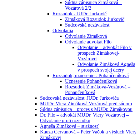
Súdna zápisnica Zimáková –
Vozárová 2/2
Rozsudok - JUDr. Jurkovič
Zimáková Rozsudok Jurkovič
Sudcovská nezávislosť
Odvolania
Odvolanie Zimáková
Odvolanie advokát Filo
Odvolanie – advokát Filo v
prospech Zimákovej-
Vozárovej
Odvolanie Zimáková Agneša
v prospech svojej dcéry
Rozsudok, uznesenie - Pohančeníková
Uznesenie Pohančeníková
Rozsudok Zimáková-Vozárová –
Pohančeníková
Sudcovská nezávislosť JUDr. Jurkoviča
MUDr. Viera Zimáková Vozárová pred súdom
Súdna zápisnica – proces s MUDr. Zimákovou
Dr. Filo – advokát MUDr. Viery Vozárovej –
Odvolanie proti rozsudku
Agneša Zimáková – sťažnosť
Kauza Cervanová – Peter Vačok a výsluch Viery
Zimákovej