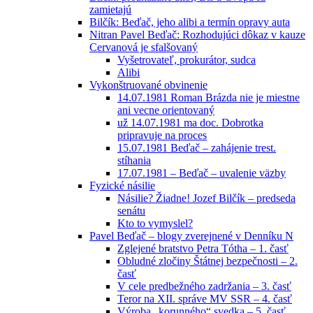
zamietajú
Bilčík: Beďač, jeho alibi a termín opravy auta
Nitran Pavel Beďač: Rozhodujúci dôkaz v kauze
Cervanová je sfalšovaný
Vyšetrovateľ, prokurátor, sudca
Alibi
Vykonštruované obvinenie
14.07.1981 Roman Brázda nie je miestne
ani vecne orientovaný
už 14.07.1981 ma doc. Dobrotka
pripravuje na proces
15.07.1981 Beďač – zahájenie trest.
stíhania
17.07.1981 – Beďač – uvalenie väzby
Fyzické násilie
Násilie? Žiadne! Jozef Bilčík – predseda
senátu
Kto to vymyslel?
Pavel Beďač – blogy zverejnené v Denníku N
Zglejené bratstvo Petra Tótha – 1. časť
Obludné zločiny Štátnej bezpečnosti – 2.
časť
V cele predbežného zadržania – 3. časť
Teror na XII. správe MV SSR – 4. časť
Výroba „korunného“ svedka – 5. časť