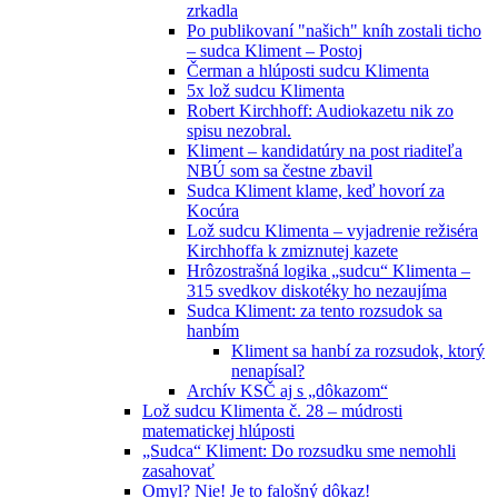
zrkadla
Po publikovaní "našich" kníh zostali ticho
– sudca Kliment – Postoj
Čerman a hlúposti sudcu Klimenta
5x lož sudcu Klimenta
Robert Kirchhoff: Audiokazetu nik zo
spisu nezobral.
Kliment – kandidatúry na post riaditeľa
NBÚ som sa čestne zbavil
Sudca Kliment klame, keď hovorí za
Kocúra
Lož sudcu Klimenta – vyjadrenie režiséra
Kirchhoffa k zmiznutej kazete
Hrôzostrašná logika „sudcu“ Klimenta –
315 svedkov diskotéky ho nezaujíma
Sudca Kliment: za tento rozsudok sa
hanbím
Kliment sa hanbí za rozsudok, ktorý
nenapísal?
Archív KSČ aj s „dôkazom“
Lož sudcu Klimenta č. 28 – múdrosti
matematickej hlúposti
„Sudca“ Kliment: Do rozsudku sme nemohli
zasahovať
Omyl? Nie! Je to falošný dôkaz!