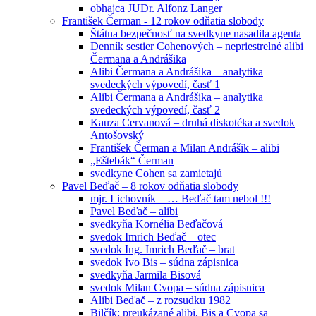
obhajca JUDr. Alfonz Langer
František Čerman - 12 rokov odňatia slobody
Štátna bezpečnosť na svedkyne nasadila agenta
Denník sestier Cohenových – nepriestrelné alibi
Čermana a Andrášika
Alibi Čermana a Andrášika – analytika
svedeckých výpovedí, časť 1
Alibi Čermana a Andrášika – analytika
svedeckých výpovedí, časť 2
Kauza Cervanová – druhá diskotéka a svedok
Antošovský
František Čerman a Milan Andrášik – alibi
„Eštebák“ Čerman
svedkyne Cohen sa zamietajú
Pavel Beďač – 8 rokov odňatia slobody
mjr. Lichovník – … Beďač tam nebol !!!
Pavel Beďač – alibi
svedkyňa Kornélia Beďačová
svedok Imrich Beďač – otec
svedok Ing. Imrich Beďač – brat
svedok Ivo Bis – súdna zápisnica
svedkyňa Jarmila Bisová
svedok Milan Cvopa – súdna zápisnica
Alibi Beďač – z rozsudku 1982
Bilčík: preukázané alibi, Bis a Cvopa sa