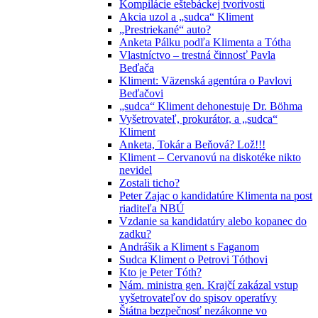
Kompilácie eštebáckej tvorivosti
Akcia uzol a „sudca“ Kliment
„Prestriekané“ auto?
Anketa Pálku podľa Klimenta a Tótha
Vlastníctvo – trestná činnosť Pavla
Beďača
Kliment: Väzenská agentúra o Pavlovi
Beďačovi
„sudca“ Kliment dehonestuje Dr. Böhma
Vyšetrovateľ, prokurátor, a „sudca“
Kliment
Anketa, Tokár a Beňová? Lož!!!
Kliment – Cervanovú na diskotéke nikto
nevidel
Zostali ticho?
Peter Zajac o kandidatúre Klimenta na post
riaditeľa NBÚ
Vzdanie sa kandidatúry alebo kopanec do
zadku?
Andrášik a Kliment s Faganom
Sudca Kliment o Petrovi Tóthovi
Kto je Peter Tóth?
Nám. ministra gen. Krajčí zakázal vstup
vyšetrovateľov do spisov operatívy
Štátna bezpečnosť nezákonne vo