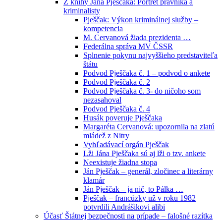
Z knihy Jána Pješčaka: Portrét právníka a
kriminalisty
Pješčak: Výkon kriminálnej služby –
kompetencia
M. Cervanová žiada prezidenta …
Federálna správa MV ČSSR
Splnenie pokynu najvyššieho predstaviteľa
štátu
Podvod Pješčaka č. 1 – podvod o ankete
Podvod Pješčaka č. 2
Podvod Pješčaka č. 3- do ničoho som
nezasahoval
Podvod Pješčaka č. 4
Husák poveruje Pješčaka
Margaréta Cervanová: upozornila na zlatú
mládež z Nitry
Vyhľadávací orgán Pješčak
Lži Jána Pješčaka sú aj lži o tzv. ankete
Neexistuje žiadna stopa
Ján Pješčak – generál, zločinec a literárny
klamár
Ján Pješčak – ja nič, to Pálka …
Pješčak – francúzky už v roku 1982
potvrdili Andrášikovi alibi
Účasť Štátnej bezpečnosti na prípade – falošné razítka