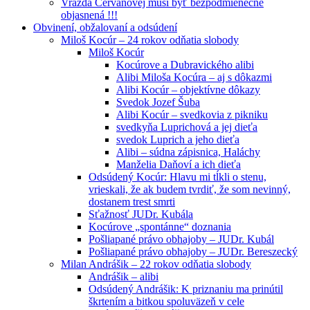
Vražda Cervanovej musí byť bezpodmienečne
objasnená !!!
Obvinení, obžalovaní a odsúdení
Miloš Kocúr – 24 rokov odňatia slobody
Miloš Kocúr
Kocúrove a Dubravického alibi
Alibi Miloša Kocúra – aj s dôkazmi
Alibi Kocúr – objektívne dôkazy
Svedok Jozef Šuba
Alibi Kocúr – svedkovia z pikniku
svedkyňa Luprichová a jej dieťa
svedok Luprich a jeho dieťa
Alibi – súdna zápisnica, Haláchy
Manželia Daňoví a ich dieťa
Odsúdený Kocúr: Hlavu mi tĺkli o stenu,
vrieskali, že ak budem tvrdiť, že som nevinný,
dostanem trest smrti
Sťažnosť JUDr. Kubála
Kocúrove „spontánne“ doznania
Pošliapané právo obhajoby – JUDr. Kubál
Pošliapané právo obhajoby – JUDr. Bereszecký
Milan Andrášik – 22 rokov odňatia slobody
Andrášik – alibi
Odsúdený Andrášik: K priznaniu ma prinútil
škrtením a bitkou spoluväzeň v cele