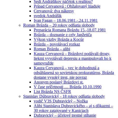
Sedí Andrášikov náčrtok s realitou?
Prípad Cervanová : Obžalovaný hladuje
Cervanová: dva nákresy
svedok Andrášik
Ivan Fagan – 18.06.1981.-.24.11.1981
Roman Brázda – 20 rokov odňatia slobody
Preparácia Romana Brázdu 15.-18.07.1981
Brázda – doznanie z cely Janžetiča
Výkon väzby Brázda a Kocúr
Brázda – povolávací rozkaz
Roman Brázda – alibi
Kauza Cervanová – Brázdovi podávali drogy,
liekmi vyvolávali depresiu a manipulovali ho k
samovražde
Kauza Cervanová – vec je dohodnutá a
odsúhlasená so sovietskou prokuratúrou, Brázda
dostane vysoký trest, nie povraz
Anonym poslaný Brázdovi st.
V čase príčetnosti … Brázda 10.10.1990
List Brázda NS ČSFR
Stanislav Dúbravický - 18 rokov odňatia slobody
vodič V3S Dubravický – Nožka
Alibi Stanislava Dubravického – aj s dôkazmi –
30 rokov zatajované v Kaniciach
Dubravický – účelové trestné stíhanie