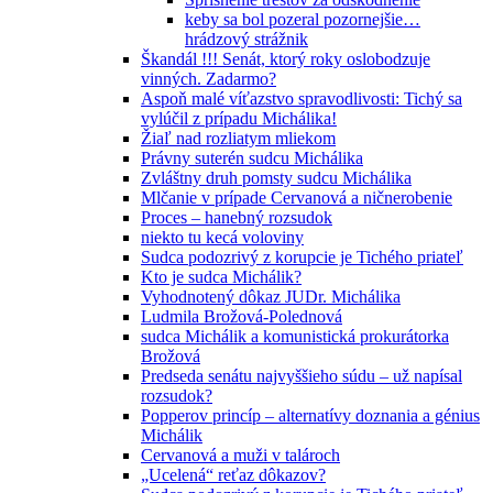
keby sa bol pozeral pozornejšie…
hrádzový strážnik
Škandál !!! Senát, ktorý roky oslobodzuje
vinných. Zadarmo?
Aspoň malé víťazstvo spravodlivosti: Tichý sa
vylúčil z prípadu Michálika!
Žiaľ nad rozliatym mliekom
Právny suterén sudcu Michálika
Zvláštny druh pomsty sudcu Michálika
Mlčanie v prípade Cervanová a ničnerobenie
Proces – hanebný rozsudok
niekto tu kecá voloviny
Sudca podozrivý z korupcie je Tichého priateľ
Kto je sudca Michálik?
Vyhodnotený dôkaz JUDr. Michálika
Ludmila Brožová-Polednová
sudca Michálik a komunistická prokurátorka
Brožová
Predseda senátu najvyššieho súdu – už napísal
rozsudok?
Popperov princíp – alternatívy doznania a génius
Michálik
Cervanová a muži v talároch
„Ucelená“ reťaz dôkazov?