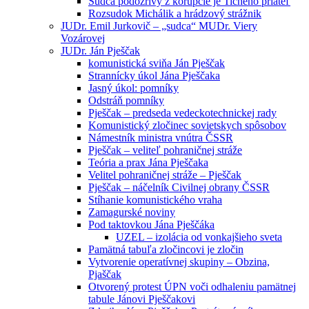
Sudca podozrivý z korupcie je Tichého priateľ
Rozsudok Michálik a hrádzový strážnik
JUDr. Emil Jurkovič – „sudca“ MUDr. Viery
Vozárovej
JUDr. Ján Pješčak
komunistická sviňa Ján Pješčak
Strannícky úkol Jána Pješčaka
Jasný úkol: pomníky
Odstráň pomníky
Pješčak – predseda vedeckotechnickej rady
Komunistický zločinec sovietskych spôsobov
Námestník ministra vnútra ČSSR
Pješčak – veliteľ pohraničnej stráže
Teória a prax Jána Pješčaka
Velitel pohraničnej stráže – Pješčak
Pješčak – náčelník Civilnej obrany ČSSR
Stíhanie komunistického vraha
Zamagurské noviny
Pod taktovkou Jána Pješčáka
UZEL – izolácia od vonkajšieho sveta
Pamätná tabuľa zločincovi je zločin
Vytvorenie operatívnej skupiny – Obzina,
Pjaščak
Otvorený protest ÚPN voči odhaleniu pamätnej
tabule Jánovi Pješčakovi