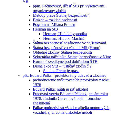
VB
pplk. Pačikovský, účasť ŠtB pri vyšetrovaní,
organizovaný zločin
Metódy práce Štátnej bezpečnosti?
Brázda – rozklad osobnosti
Pogrom na Milana Proksu
Herman na ŠtB
Herman, Hlubík hypnotiká
Herman, Hlubík, Macháč
Štátna bezpečnosť nezákonne vo vyšetrovaní
Śtátna bezpečnosť vo väznici MS (Hrmo)
Obludné zločiny Štátnej bezpečnosti
Sekretárka náčelníka Štátnej bezpečnosti v Nitre
Korunné svedkyne pod dohľadom ŠTB
Drsná akce StB – justičný zločin č.2
Soudce Fremr je prase
plk. Eduard Pálka - protektorátny udavač a zločinec
prehodnotenie vyšetrovacích protokolov z roku
1976
Eduard Pálka: nútili ju piť alkohol
Pracovná verzia Eduarda Pálku z januára roku
1978: Ľudmila Cervanová bola hromadne
znásilnená
Pálka: podozriví sú všetci majitelia motorových
vozidiel, aj tí, čo na diskotéke neboli