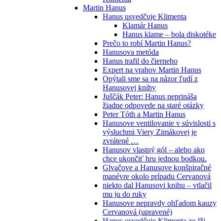
Martin Hanus
Hanus usvedčuje Klimenta
Klamár Hanus
Hanus klame – bola diskotéke
Prečo to robí Martin Hanus?
Hanusova metóda
Hanus trafil do čierneho
Expert na vrahov Martin Hanus
Opýtali sme sa na názor ľudí z
Hanusovej knihy
Juščák Peter: Hanus neprináša
žiadne odpovede na staré otázky
Peter Tóth a Martin Hanus
Hanusove ventilovanie v súvislosti s
výsluchmi Viery Zimákovej je
zvrátené …
Hanusov vlastný gól – alebo ako
chce ukončiť hru jednou bodkou.
Glvačove a Hanusove konšpiračné
manévre okolo prípadu Cervanová
niekto dal Hanusovi knihu – vtlačil
mu ju do ruky
Hanusove nepravdy ohľadom kauzy
Cervanová (upravené)
Hanus usvedčuje Klimenta zo lži