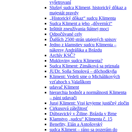
vyšetrovaní
Slušný sudca Kliment, historický dôkaz a
majestát pravdy
„Historický dôkaz“ sudcu Klimenta
Sudca Kliment a jeho „dôverníci“
Inštitút zneužívania štátnej moci
Odpočúvané cely
Ďalších 2500 strán utajených spisov
Jedno z klamstiev sudcu Klimenta –
nákresy Andrášika a Brázdu
Archív KSČ?
Mukloviny sudcu Klimenta?
Sudca Kliment: Zimáková sa priznala
JUDr. Soňa Smolová – dôchodkyňa
Kliment: Vedeli sme o Michálikových
vzťahoch s Valašíkom
udavač Kliment
hierarchia hodnôt a normálnosti Klimenta
– páni udavači
Juraj Kliment: Vraj kryjeme justičný zločin
Cirkusová záležitosť
Dúbravický v Žiline, Brázda v Brne
Klamstvo „sudcu“ Klimenta č. 15
Benefity, Elán a Antošovský
sudca Kliment – ráno sa pozerám do