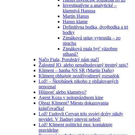
Investigatívne a analytické –
klamstvá Hanusa
Martin Hanus
Hanus klame
Definitívna bodka, dvojbodka a tri
bodky
Zimáková splav vytesnila – zo
strachu
Zimáková mala byť väzobne
stíhaná?
Načo Fiala, Porubský nám stačí
Žalostné IQ, alebo nenaštudovaný trestný spis?
Kliment – hanba NS SR (Martin Daňo)
Kliment obhajuje nezdôvodnený rozsudok
Lož! – Škrobánek nikoho z obžalovaných
nepoznal
Hlúposť alebo klamstvo?
Agent Koza v poloprázdnom kine
Obraz Kliment? Miesto dokazovania
krágľovačka!
Lož! Ľudovít Cervan telo svojej dcéry nikdy
nevidel. V žiadnej pitevni nebol!
Lož! Kliment politickú moc kontaktuje
pravidelne