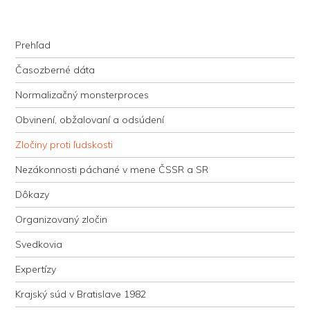
kauzacervanova.sk
Najdlhšie trvajúci, dodnes nevyjasnený súdny proces v dejnách slovenskej
Navigation
justície
Skip to content
Prehľad
Časozberné dáta
Normalizačný monsterproces
Obvinení, obžalovaní a odsúdení
Zločiny proti ľudskosti
Nezákonnosti páchané v mene ČSSR a SR
Dôkazy
Organizovaný zločin
Svedkovia
Expertízy
Krajský súd v Bratislave 1982