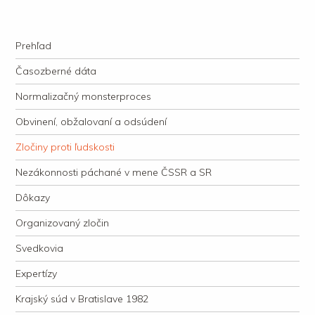
kauzacervanova.sk
Najdlhšie trvajúci, dodnes nevyjasnený súdny proces v dejnách slovenskej
Navigation
justície
Skip to content
Prehľad
Časozberné dáta
Normalizačný monsterproces
Obvinení, obžalovaní a odsúdení
Zločiny proti ľudskosti
Nezákonnosti páchané v mene ČSSR a SR
Dôkazy
Organizovaný zločin
Svedkovia
Expertízy
Krajský súd v Bratislave 1982