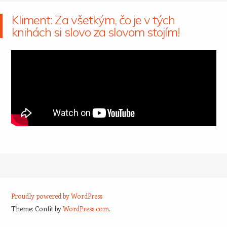
Kliment: Za všetkým, čo je v tých
knihách si slovo za slovom stojím!
Proudly powered by WordPress
Theme: Confit by
WordPress.com
.