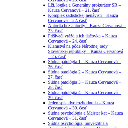
Lži, logika a Generálny prokurátor SR –
Kauza Cervanová – 21. časť
Komplex sadistickej nenávisti – Kauza
Cervanová – 22. časť
Autorita bez autority – Kauza Cervanová –
23. časť
Prišívači vrážd a ich tlačovka – Kauza
Cervanová – 24. časť
Klamstvá na pôde Národnej rady
Slovenskej republiky – Kauza Cervanová
– 25. časť
Súdna patológia 1 – Kauza Cervanová –
26. časť
Súdna patológia 2 – Kauza Cervanová –
27. časť
Súdna patológia 3 – Kauza Cervanová –
28. časť
Súdna patológia 4 – Kauza Cervanová –
29. časť
Jeden spis, dve rozhodnutia – Kauza
Cervanová – 30. časť
Súdna psychológia a Majster kat – Kauza
Cervanová – 31. časť
Súdna psychológia, univerzitná a