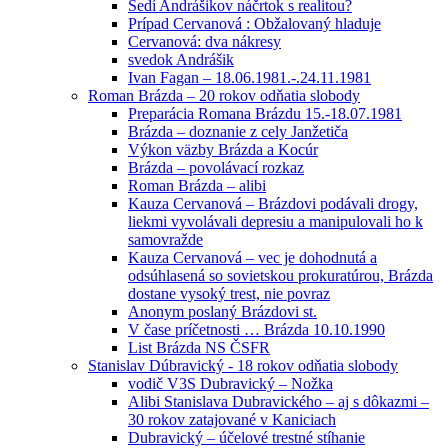
Sedí Andrášikov náčrtok s realitou?
Prípad Cervanová : Obžalovaný hladuje
Cervanová: dva nákresy
svedok Andrášik
Ivan Fagan – 18.06.1981.-.24.11.1981
Roman Brázda – 20 rokov odňatia slobody
Preparácia Romana Brázdu 15.-18.07.1981
Brázda – doznanie z cely Janžetiča
Výkon väzby Brázda a Kocúr
Brázda – povolávací rozkaz
Roman Brázda – alibi
Kauza Cervanová – Brázdovi podávali drogy,
liekmi vyvolávali depresiu a manipulovali ho k
samovražde
Kauza Cervanová – vec je dohodnutá a
odsúhlasená so sovietskou prokuratúrou, Brázda
dostane vysoký trest, nie povraz
Anonym poslaný Brázdovi st.
V čase príčetnosti … Brázda 10.10.1990
List Brázda NS ČSFR
Stanislav Dúbravický - 18 rokov odňatia slobody
vodič V3S Dubravický – Nožka
Alibi Stanislava Dubravického – aj s dôkazmi –
30 rokov zatajované v Kaniciach
Dubravický – účelové trestné stíhanie