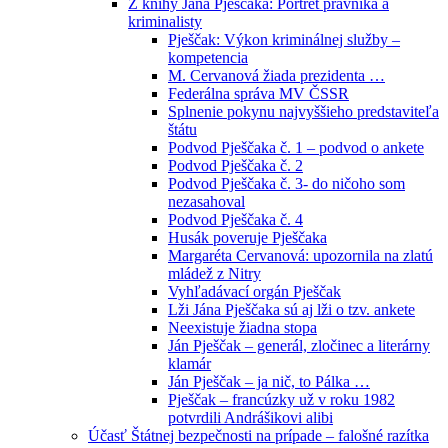
Z knihy Jána Pješčaka: Portrét právníka a
kriminalisty
Pješčak: Výkon kriminálnej služby –
kompetencia
M. Cervanová žiada prezidenta …
Federálna správa MV ČSSR
Splnenie pokynu najvyššieho predstaviteľa
štátu
Podvod Pješčaka č. 1 – podvod o ankete
Podvod Pješčaka č. 2
Podvod Pješčaka č. 3- do ničoho som
nezasahoval
Podvod Pješčaka č. 4
Husák poveruje Pješčaka
Margaréta Cervanová: upozornila na zlatú
mládež z Nitry
Vyhľadávací orgán Pješčak
Lži Jána Pješčaka sú aj lži o tzv. ankete
Neexistuje žiadna stopa
Ján Pješčak – generál, zločinec a literárny
klamár
Ján Pješčak – ja nič, to Pálka …
Pješčak – francúzky už v roku 1982
potvrdili Andrášikovi alibi
Účasť Štátnej bezpečnosti na prípade – falošné razítka