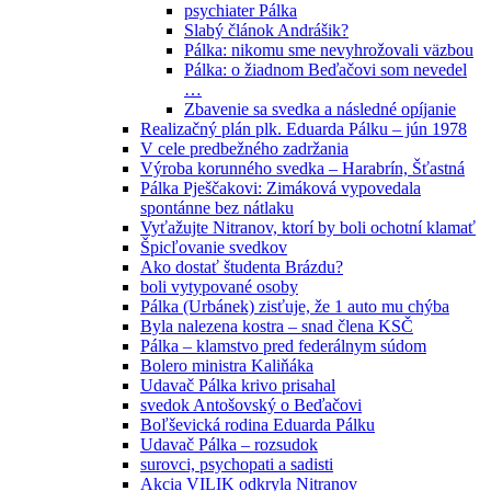
psychiater Pálka
Slabý článok Andrášik?
Pálka: nikomu sme nevyhrožovali väzbou
Pálka: o žiadnom Beďačovi som nevedel
…
Zbavenie sa svedka a následné opíjanie
Realizačný plán plk. Eduarda Pálku – jún 1978
V cele predbežného zadržania
Výroba korunného svedka – Harabrín, Šťastná
Pálka Pješčakovi: Zimáková vypovedala
spontánne bez nátlaku
Vyťažujte Nitranov, ktorí by boli ochotní klamať
Špicľovanie svedkov
Ako dostať študenta Brázdu?
boli vytypované osoby
Pálka (Urbánek) zisťuje, že 1 auto mu chýba
Byla nalezena kostra – snad člena KSČ
Pálka – klamstvo pred federálnym súdom
Bolero ministra Kaliňáka
Udavač Pálka krivo prisahal
svedok Antošovský o Beďačovi
Boľševická rodina Eduarda Pálku
Udavač Pálka – rozsudok
surovci, psychopati a sadisti
Akcia VILIK odkryla Nitranov