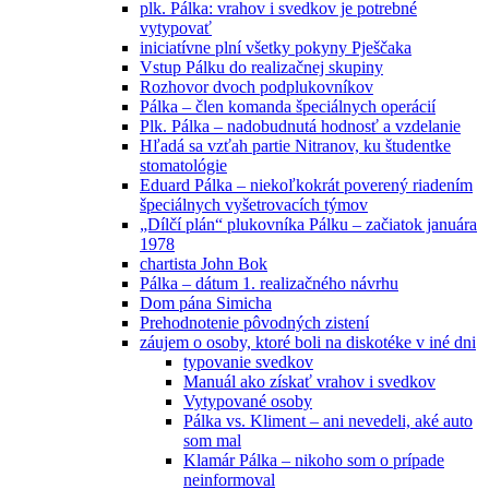
plk. Pálka: vrahov i svedkov je potrebné
vytypovať
iniciatívne plní všetky pokyny Pješčaka
Vstup Pálku do realizačnej skupiny
Rozhovor dvoch podplukovníkov
Pálka – člen komanda špeciálnych operácií
Plk. Pálka – nadobudnutá hodnosť a vzdelanie
Hľadá sa vzťah partie Nitranov, ku študentke
stomatológie
Eduard Pálka – niekoľkokrát poverený riadením
špeciálnych vyšetrovacích týmov
„Dílčí plán“ plukovníka Pálku – začiatok januára
1978
chartista John Bok
Pálka – dátum 1. realizačného návrhu
Dom pána Simicha
Prehodnotenie pôvodných zistení
záujem o osoby, ktoré boli na diskotéke v iné dni
typovanie svedkov
Manuál ako získať vrahov i svedkov
Vytypované osoby
Pálka vs. Kliment – ani nevedeli, aké auto
som mal
Klamár Pálka – nikoho som o prípade
neinformoval