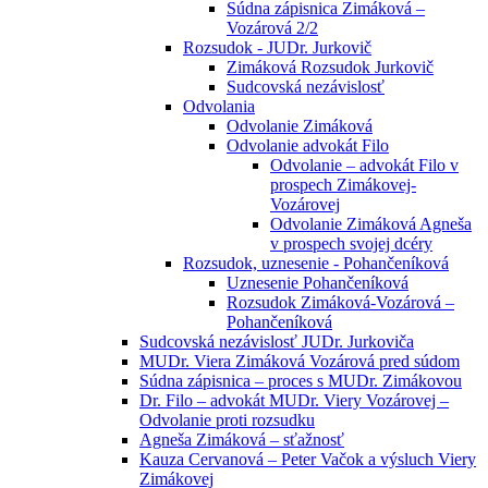
Súdna zápisnica Zimáková –
Vozárová 2/2
Rozsudok - JUDr. Jurkovič
Zimáková Rozsudok Jurkovič
Sudcovská nezávislosť
Odvolania
Odvolanie Zimáková
Odvolanie advokát Filo
Odvolanie – advokát Filo v
prospech Zimákovej-
Vozárovej
Odvolanie Zimáková Agneša
v prospech svojej dcéry
Rozsudok, uznesenie - Pohančeníková
Uznesenie Pohančeníková
Rozsudok Zimáková-Vozárová –
Pohančeníková
Sudcovská nezávislosť JUDr. Jurkoviča
MUDr. Viera Zimáková Vozárová pred súdom
Súdna zápisnica – proces s MUDr. Zimákovou
Dr. Filo – advokát MUDr. Viery Vozárovej –
Odvolanie proti rozsudku
Agneša Zimáková – sťažnosť
Kauza Cervanová – Peter Vačok a výsluch Viery
Zimákovej