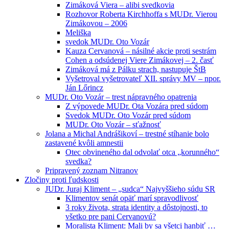
Zimáková Viera – alibi svedkovia
Rozhovor Roberta Kirchhoffa s MUDr. Vierou
Zimákovou – 2006
Meliška
svedok MUDr. Oto Vozár
Kauza Cervanová – násilné akcie proti sestrám
Cohen a odsúdenej Viere Zimákovej – 2. časť
Zimáková má z Pálku strach, nastupuje ŠtB
Vyšetroval vyšetrovateľ XII. správy MV – npor.
Ján Lőrincz
MUDr. Oto Vozár – trest nápravného opatrenia
Z výpovede MUDr. Ota Vozára pred súdom
Svedok MUDr. Oto Vozár pred súdom
MUDr. Oto Vozár – sťažnosť
Jolana a Michal Andrášikoví – trestné stíhanie bolo
zastavené kvôli amnestii
Otec obvineného dal odvolať otca „korunného“
svedka?
Pripravený zoznam Nitranov
Zločiny proti ľudskosti
JUDr. Juraj Kliment – „sudca“ Najvyššieho súdu SR
Klimentov senát opäť marí spravodlivosť
3 roky života, strata identity a dôstojnosti, to
všetko pre pani Cervanovú?
Moralista Kliment: Mali by sa všetci hanbiť …