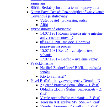
zamietajú
Bilčík: Beďač, jeho alibi a termín opravy auta
Nitran Pavel Beďač: Rozhodujúci dôkaz v kauze
Cervanová je sfalšovaný
Vyšetrovateľ, prokurátor, sudca
Alibi
Vykonštruované obvinenie
14.07.1981 Roman Brázda nie je miestne
ani vecne orientovaný
už 14.07.1981 ma doc. Dobrotka
pripravuje na proces
15.07.1981 Beďač – zahájenie trest.
stíhania
17.07.1981 – Beďač – uvalenie väzby
Fyzické násilie
Násilie? Žiadne! Jozef Bilčík – predseda
senátu
Kto to vymyslel?
Pavel Beďač – blogy zverejnené v Denníku N
Zglejené bratstvo Petra Tótha – 1. časť
Obludné zločiny Štátnej bezpečnosti – 2.
časť
V cele predbežného zadržania – 3. časť
Teror na XII. správe MV SSR – 4. časť
Výroba „korunného“ svedka – 5. časť