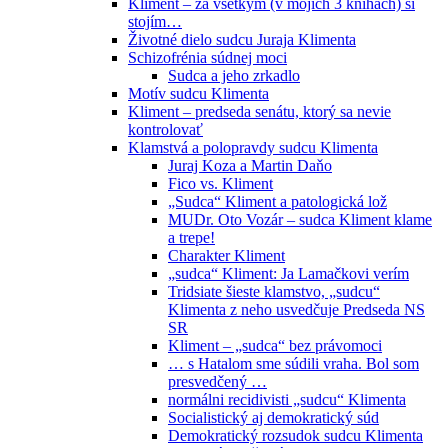
Kliment – za všetkým (v mojich 3 knihách) si
stojím…
Životné dielo sudcu Juraja Klimenta
Schizofrénia súdnej moci
Sudca a jeho zrkadlo
Motív sudcu Klimenta
Kliment – predseda senátu, ktorý sa nevie
kontrolovať
Klamstvá a polopravdy sudcu Klimenta
Juraj Koza a Martin Daňo
Fico vs. Kliment
„Sudca“ Kliment a patologická lož
MUDr. Oto Vozár – sudca Kliment klame
a trepe!
Charakter Kliment
„sudca“ Kliment: Ja Lamačkovi verím
Tridsiate šieste klamstvo, „sudcu“
Klimenta z neho usvedčuje Predseda NS
SR
Kliment – „sudca“ bez právomoci
… s Hatalom sme súdili vraha. Bol som
presvedčený …
normálni recidivisti „sudcu“ Klimenta
Socialistický aj demokratický súd
Demokratický rozsudok sudcu Klimenta