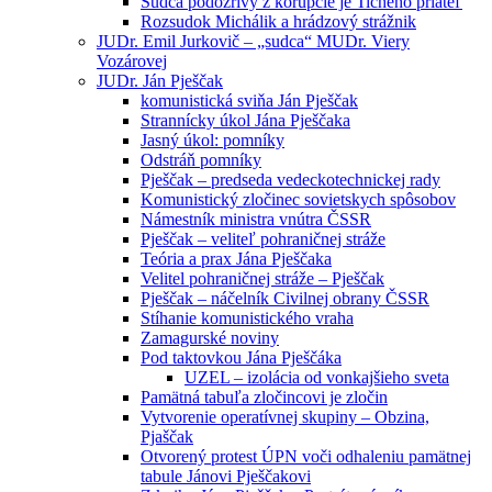
Sudca podozrivý z korupcie je Tichého priateľ
Rozsudok Michálik a hrádzový strážnik
JUDr. Emil Jurkovič – „sudca“ MUDr. Viery
Vozárovej
JUDr. Ján Pješčak
komunistická sviňa Ján Pješčak
Strannícky úkol Jána Pješčaka
Jasný úkol: pomníky
Odstráň pomníky
Pješčak – predseda vedeckotechnickej rady
Komunistický zločinec sovietskych spôsobov
Námestník ministra vnútra ČSSR
Pješčak – veliteľ pohraničnej stráže
Teória a prax Jána Pješčaka
Velitel pohraničnej stráže – Pješčak
Pješčak – náčelník Civilnej obrany ČSSR
Stíhanie komunistického vraha
Zamagurské noviny
Pod taktovkou Jána Pješčáka
UZEL – izolácia od vonkajšieho sveta
Pamätná tabuľa zločincovi je zločin
Vytvorenie operatívnej skupiny – Obzina,
Pjaščak
Otvorený protest ÚPN voči odhaleniu pamätnej
tabule Jánovi Pješčakovi