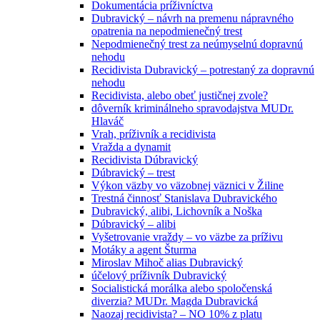
Dokumentácia príživníctva
Dubravický – návrh na premenu nápravného
opatrenia na nepodmienečný trest
Nepodmienečný trest za neúmyselnú dopravnú
nehodu
Recidivista Dubravický – potrestaný za dopravnú
nehodu
Recidivista, alebo obeť justičnej zvole?
dôverník kriminálneho spravodajstva MUDr.
Hlaváč
Vrah, príživník a recidivista
Vražda a dynamit
Recidivista Dúbravický
Dúbravický – trest
Výkon väzby vo väzobnej väznici v Žiline
Trestná činnosť Stanislava Dubravického
Dubravický, alibi, Lichovník a Noška
Dúbravický – alibi
Vyšetrovanie vraždy – vo väzbe za príživu
Motáky a agent Šturma
Miroslav Mihoč alias Dubravický
účelový príživník Dubravický
Socialistická morálka alebo spoločenská
diverzia? MUDr. Magda Dubravická
Naozaj recidivista? – NO 10% z platu