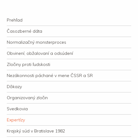
kauzacervanova.sk
Najdlhšie trvajúci, dodnes nevyjasnený súdny proces v dejnách slovenskej
Navigation
justície
Skip to content
Prehľad
Časozberné dáta
Normalizačný monsterproces
Obvinení, obžalovaní a odsúdení
Zločiny proti ľudskosti
Nezákonnosti páchané v mene ČSSR a SR
Dôkazy
Organizovaný zločin
Svedkovia
Expertízy
Krajský súd v Bratislave 1982