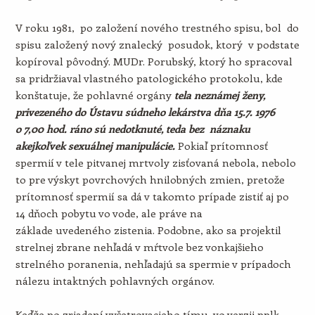
V roku 1981, po založení nového trestného spisu, bol do
spisu založený nový znalecký posudok, ktorý v podstate
kopíroval pôvodný. MUDr. Porubský, ktorý ho spracoval
sa pridržiaval vlastného patologického protokolu, kde
konštatuje, že pohlavné orgány
tela neznámej ženy,
privezeného do Ústavu súdneho lekárstva dňa 15.7. 1976
o 7,00 hod. ráno sú nedotknuté, teda bez náznaku
akejkoľvek sexuálnej manipulácie.
Pokiaľ prítomnosť
spermií v tele pitvanej mrtvoly zisťovaná nebola, nebolo
to pre výskyt povrchových hnilobných zmien, pretože
prítomnosť spermií sa dá v takomto prípade zistiť aj po
14 dňoch pobytu vo vode, ale práve na
základe uvedeného zistenia. Podobne, ako sa projektil
strelnej zbrane nehľadá v mŕtvole bez vonkajšieho
strelného poranenia, nehľadajú sa spermie v prípadoch
nálezu intaktných pohlavných orgánov.
Keďže po zriadení vyšetrovacieho tímu, vo verzii pplk.