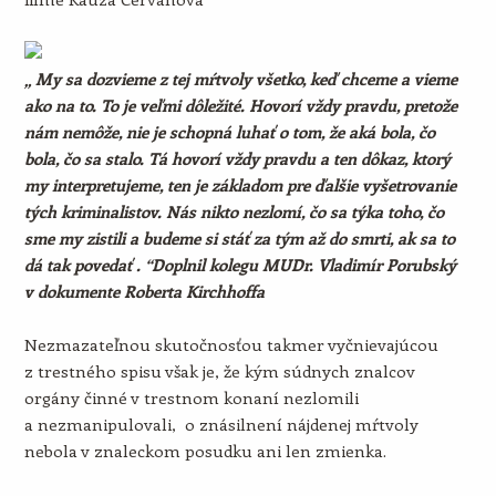
„ My sa dozvieme z tej mŕtvoly všetko, keď chceme a vieme
ako na to. To je veľmi dôležité. Hovorí vždy pravdu, pretože
nám nemôže, nie je schopná luhať o tom, že aká bola, čo
bola, čo sa stalo. Tá hovorí vždy pravdu a ten dôkaz, ktorý
my interpretujeme, ten je základom pre ďalšie vyšetrovanie
tých kriminalistov. Nás nikto nezlomí, čo sa týka toho, čo
sme my zistili a budeme si stáť za tým až do smrti, ak sa to
dá tak povedať . “Doplnil kolegu MUDr. Vladimír Porubský
v dokumente Roberta Kirchhoffa
Nezmazateľnou skutočnosťou takmer vyčnievajúcou
z trestného spisu však je, že kým súdnych znalcov
orgány činné v trestnom konaní nezlomili
a nezmanipulovali, o znásilnení nájdenej mŕtvoly
nebola v znaleckom posudku ani len zmienka.