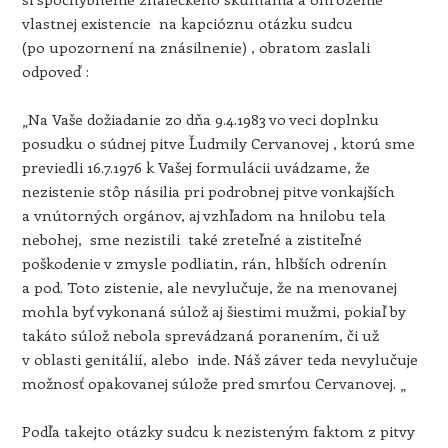
vlastnej existencie na kapcióznu otázku sudcu
(po upozornení na znásilnenie) , obratom zaslali
odpoveď :
„Na Vaše dožiadanie zo dňa 9.4.1983 vo veci doplnku
posudku o súdnej pitve Ľudmily Cervanovej , ktorú sme
previedli 16.7.1976 k Vašej formulácii uvádzame, že
nezistenie stôp násilia pri podrobnej pitve vonkajších
a vnútorných orgánov, aj vzhľadom na hnilobu tela
nebohej, sme nezistili také zreteľné a zistiteľné
poškodenie v zmysle podliatin, rán, hlbších odrenín
a pod. Toto zistenie, ale nevylučuje, že na menovanej
mohla byť vykonaná súlož aj šiestimi mužmi, pokiaľ by
takáto súlož nebola sprevádzaná poranením, či už
v oblasti genitálií, alebo inde. Náš záver teda nevylučuje
možnosť opakovanej súlože pred smrťou Cervanovej. „
Podľa takejto otázky sudcu k nezisteným faktom z pitvy