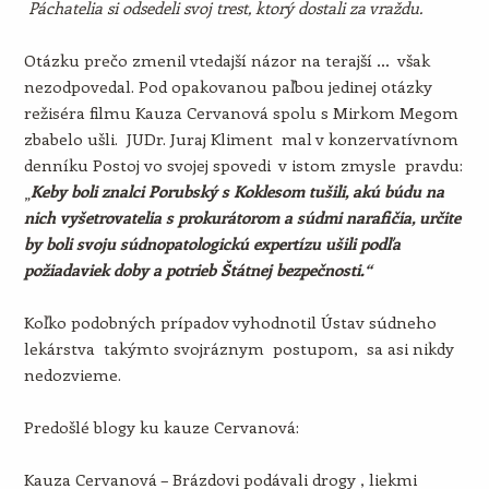
Páchatelia si odsedeli svoj trest, ktorý dostali za vraždu.
Otázku prečo zmenil vtedajší názor na terajší … však
nezodpovedal. Pod opakovanou paľbou jedinej otázky
režiséra filmu Kauza Cervanová spolu s Mirkom Megom
zbabelo ušli. JUDr. Juraj Kliment mal v konzervatívnom
denníku Postoj vo svojej spovedi v istom zmysle pravdu:
„
Keby boli znalci Porubský s Koklesom tušili, akú búdu na
nich vyšetrovatelia s prokurátorom a súdmi narafičia, určite
by boli svoju súdnopatologickú expertízu ušili podľa
požiadaviek doby a potrieb Štátnej bezpečnosti.“
Koľko podobných prípadov vyhodnotil Ústav súdneho
lekárstva takýmto svojráznym postupom, sa asi nikdy
nedozvieme.
Predošlé blogy ku kauze Cervanová:
Kauza Cervanová – Brázdovi podávali drogy , liekmi