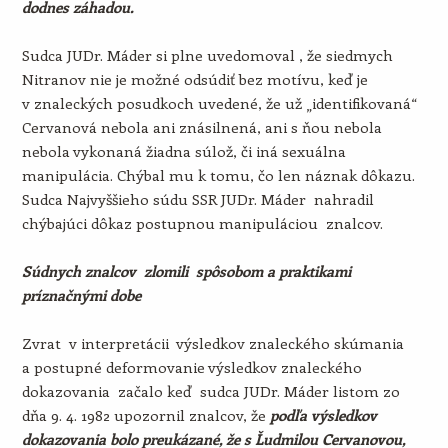
dodnes záhadou.
Sudca JUDr. Máder si plne uvedomoval , že siedmych
Nitranov nie je možné odsúdiť bez motívu, keď je
v znaleckých posudkoch uvedené, že už „identifikovaná“
Cervanová nebola ani znásilnená, ani s ňou nebola
nebola vykonaná žiadna súlož, či iná sexuálna
manipulácia. Chýbal mu k tomu, čo len náznak dôkazu.
Sudca Najvyššieho súdu SSR JUDr. Máder nahradil
chýbajúci dôkaz postupnou manipuláciou znalcov.
Súdnych znalcov zlomili spôsobom a praktikami
príznačnými dobe
Zvrat v interpretácii výsledkov znaleckého skúmania
a postupné deformovanie výsledkov znaleckého
dokazovania začalo keď sudca JUDr. Máder listom zo
dňa 9. 4. 1982 upozornil znalcov, že
podľa výsledkov
dokazovania bolo preukázané, že s Ľudmilou Cervanovou,