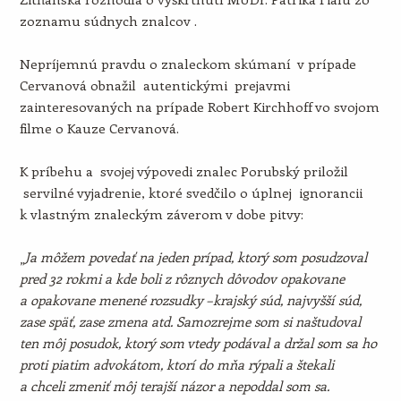
zoznamu súdnych znalcov .
Nepríjemnú pravdu o znaleckom skúmaní v prípade
Cervanová obnažil autentickými prejavmi
zainteresovaných na prípade Robert Kirchhoff vo svojom
filme o Kauze Cervanová.
K príbehu a svojej výpovedi znalec Porubský priložil
servilné vyjadrenie, ktoré svedčilo o úplnej ignorancii
k vlastným znaleckým záverom v dobe pitvy:
„
Ja môžem povedať na jeden prípad, ktorý som posudzoval
pred 32 rokmi a kde boli z rôznych dôvodov opakovane
a opakovane menené rozsudky –krajský súd, najvyšší súd,
zase späť, zase zmena atd. Samozrejme som si naštudoval
ten môj posudok, ktorý som vtedy podával a držal som sa ho
proti piatim advokátom, ktorí do mňa rýpali a štekali
a chceli zmeniť môj terajší názor a nepoddal som sa.