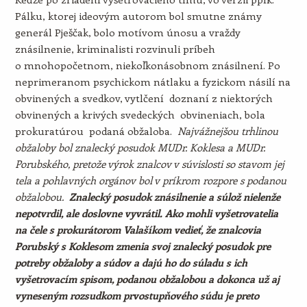
Pálku, ktorej ideovým autorom bol smutne známy
generál Pješčak, bolo motívom únosu a vraždy
znásilnenie, kriminalisti rozvinuli príbeh
o mnohopočetnom, niekoľkonásobnom znásilnení. Po
neprimeranom psychickom nátlaku a fyzickom násilí na
obvinených a svedkov, vytlčení doznaní z niektorých
obvinených a krivých svedeckých obvineniach, bola
prokuratúrou podaná obžaloba.
Najvážnejšou trhlinou
obžaloby bol znalecký posudok MUDr. Koklesa a MUDr.
Porubského, pretože výrok znalcov v súvislosti so stavom jej
tela a pohlavných orgánov bol v príkrom rozpore s podanou
obžalobou.
Znalecký posudok znásilnenie a súlož nielenže
nepotvrdil, ale doslovne vyvrátil. Ako mohli vyšetrovatelia
na čele s prokurátorom Valašíkom vedieť, že znalcovia
Porubský s Koklesom zmenia svoj znalecký posudok pre
potreby obžaloby a súdov a dajú ho do súladu s ich
vyšetrovacím spisom, podanou obžalobou a dokonca už aj
vyneseným rozsudkom prvostupňového súdu je preto