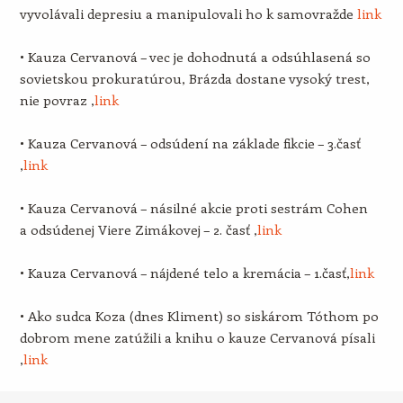
vyvolávali depresiu a manipulovali ho k samovražde
link
• Kauza Cervanová – vec je dohodnutá a odsúhlasená so
sovietskou prokuratúrou, Brázda dostane vysoký trest,
nie povraz ,
link
• Kauza Cervanová – odsúdení na základe fikcie – 3.časť
,
link
• Kauza Cervanová – násilné akcie proti sestrám Cohen
a odsúdenej Viere Zimákovej – 2. časť ,
link
• Kauza Cervanová – nájdené telo a kremácia – 1.časť,
link
• Ako sudca Koza (dnes Kliment) so siskárom Tóthom po
dobrom mene zatúžili a knihu o kauze Cervanová písali
,
link