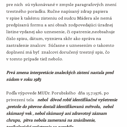
pre nich sú vykonávané v zmysle paragrafových znení
trestného poriadku. Ručne napísaný zdrap papiera
v spise k takému zisteniu od sudcu Mádera ale nemá
predpísanú formu a ani obsah zodpovedajúci úradnej
listine vydanej ako uznesenie, či opatrenie,neobsahuje
číslo spisu, dátum, vyznieva skôr ako správa na
zastrašenie znalcov. Súčasne s uznesením o takomto
doplnení má byť znalcovi doručený trestný spis, čo
v tomto prípade tiež nebolo.
Prvá zmena interpretácie znaleckých zistení nastala pred
súdom v roku 1983
Podľa výpovede MUDr. Porubského dňa 15.7.1976, po
privezení tela
nebol dôvod robiť identifikačné vyšetrenie
,pretože do pitevne dostali identifikovanú mŕtvolu, nebol
skúmaný vek , nebol skúmaný ani zdravotný záznam
chrupu, pitva nebola zameraná na znásilnenie,
toxikologické vyšetrenie sa nerobilo …