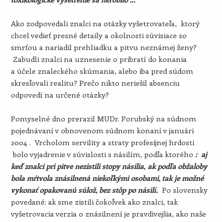
Ako zodpovedali znalci na otázky vyšetrovateľa, ktorý
chcel vedieť presné detaily a okolnosti súvisiace so
smrťou a nariadil prehliadku a pitvu neznámej ženy?
Zabudli znalci na uznesenie o pribratí do konania
a účele znaleckého skúmania, alebo iba pred súdom
skresľovali realitu? Prečo nikto neriešil absenciu
odpovedí na určené otázky?
Pomyselné dno prerazil MUDr. Porubský na súdnom
pojednávaní v obnovenom súdnom konaní v januári
2004 . Vrcholom servility a straty profesijnej hrdosti
bolo vyjadrenie v súvislosti s násilím, podľa ktorého
: aj
keď znalci pri pitve nezistili stopy násilia,
ak podľa obžaloby
bola mŕtvola znásilnená niekoľkými osobami, tak je možné
vykonať opakovanú súlož, bez stôp po násilí.
Po slovensky
povedané: ak sme zistili čokoľvek ako znalci, tak
vyšetrovacia verzia o znásilnení je pravdivejšia, ako naše