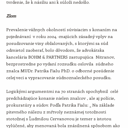
tvrdenie, že k násiliu ani k súloži nedošlo.
Zlom
Prevalenie vážnych okolností súvisiacim s konaním na
pojednávaní v roku 2004 -majúcich zásadný vplyv na
posudzovanie viny obžalovaných, s ktorými sa súd
odmietol zaoberať, bolo dôvodom, že advokátska
kancelária BOHM & PARTNERS zastupujúca Nitranov,
bezprostredne po vydaní rozsudku oslovila súdneho
znalca MUDr. Patrika Fialu PhD. o odborné posúdenie
celej veci a vypracovanie súdnoznaleckého posudku.
Logickými argumentmi na 70 stranách spochybnil celé
predchádzajúce konanie nielen znalcov , ale aj polície,
prokuratúry a súdov. Podľa Patrika Fialu: „ Na základe
pitevného nálezu z mŕtvoly neznámej totožnosti
stotožnej s Ľudmilou Cervanovou je temer s istotou
vylúčené, aby menovaná bola znásilnená spôsobom ako