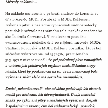
Mŕtvoly neklamú …
Na základe uznesenia o pribratí znalcov do konania zo
dňa 15.6.1976, MUDr. Porubský s MUDr. Koklesom
vykonali pitvu a následne vypracovali súdnoznalecký
posudok k mŕtvole neznámeho tela, neskôr označeného
ako Ľudmila Cervanová. V znaleckom posudku
vypracovanom niekoľko dní po nájdení mŕtvoly MUDr.
Vladimír Porubský a MUDr. Kokles v posudku, ktorý bol
súčasťou vyšetrovania od 15.7.1976, prerušeného
31.3. 1977 v závere uviedli, že
pri podrobnej pitve vonkajších
a vnútorných pohlavných orgánov nezistili žiadne stopy
násilia, ktoré by poukazovali na to, že na menovanej bola
vykonaná súlož alebo iná sexuálna manipulácia.
Znalci „nekonštatovali“ ako odvážne podsúvajú ich zistenia
médiá pre záchranu ich dôveryhodnosti. Dvaja nezávislí
znalci po vykonaní pitvy a následných vyšetrení dospeli
k spoločnému záveru, čím bol súdnoznalecký posudok.