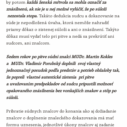
by potom
každá ženská mŕtvola sa mohla označiť za
znásilnenú, ak nie je u nej možné vylúčiť, že po súloži
nezostala stopa
.
Takáto dedukcia sudcu a dokazovanie na
súde je nepodložená úvaha, ktorá nemôže nahradiť
priamy dôkaz o zistenej súloži a ani o znásilnení. Takýto
dôkaz musí vydať telo pri pitve a nedá sa prekrútiť ani
sudcom, ani znalcom.
Sedem rokov po pitve súdni znalci MUDr. Martin Kokles
a MUDr. Vladimír Porubský doplnili svoj vlastný
jednoznačný posudok podľa predstáv a potrieb obžaloby tak,
že popreli vlastné autentické zistenia pri pitve
a uvažovaním predpokladov od sudcu pripustili možnosť
opakovaného znásilnenia bez vonkajších znakov a stôp po
súloži.
Pribratie súdnych znalcov do konania ako aj dožiadanie
znalcov o doplnenie znaleckého dokazovania má mať
formu uznesenia, jednotlivé úkony znalcov aj zadanie