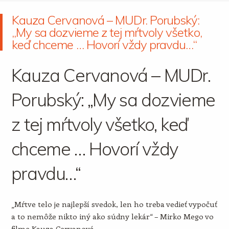
Kauza Cervanová – MUDr. Porubský:
„My sa dozvieme z tej mŕtvoly všetko,
keď chceme … Hovorí vždy pravdu…“
Kauza Cervanová – MUDr.
Porubský: „My sa dozvieme
z tej mŕtvoly všetko, keď
chceme … Hovorí vždy
pravdu…“
„Mŕtve telo je najlepší svedok, len ho treba vedieť vypočuť
a to nemôže nikto iný ako súdny lekár“ – Mirko Mego vo
filme Kauza Cervanová