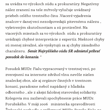
sa uvádza vo výrokoch súdu a prokuratúry. Negatívny
nález zranení na tele mŕtvoly vylučuje uvádzaný
priebeh celého trestného činu .Viaceré vyjadrenia
znalcov v danej veci nezodpovedajú pitevnému nálezu ,
vyšetreným skutočnostiam a sú protirečivé. Na
viacerých miestach sa vo výrokoch súdu a prokuratúry
uvádzajú chybné interpretácie z expertíz. Niektoré chyby
sú menej závažné, ale vyskytujú sa aj chyby zásadného
charakteru.
Senát Najvyššieho súdu SR odmietol pribrať
posudok do konania
. “
Posudok MUDr. Fialu vypracovaný v trestnej veci, po
zverejnení na internete zdvihol vlnu nevôle nielen
znaleckej obce, ale aj orgánov činných v trestnom
konaní, paradoxne nebol napádaný z hľadiska
odborného , ale z akejsi falošnej stavovskej solidarity.
Kolegovia mu zazlievali spochybnenie práce MUDr.
Porubského. V máji 2006 ministerka spravodlivosti
Žitňanská rozhodla o vyškrtnutí MUDr. Patrika Fialu zo