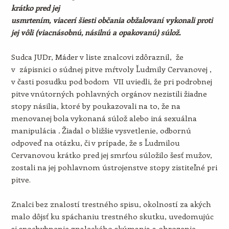
krátko pred jej
usmrtením,
viacerí
šiesti
občania
obžalovaní
vykonali proti
jej vôli
(viacnásobnú, násilnú a opakovanú)
súlož.
Sudca JUDr, Máder v liste znalcovi zdôraznil, že
v zápisnici o súdnej pitve mŕtvoly Ľudmily Cervanovej ,
v časti posudku pod bodom VII uviedli, že pri podrobnej
pitve vnútorných pohlavných orgánov nezistili žiadne
stopy násilia, ktoré by poukazovali na to, že na
menovanej bola vykonaná súlož alebo iná sexuálna
manipulácia
.
Žiadal o bližšie vysvetlenie, odbornú
odpoveď na otázku, či v prípade, že s Ľudmilou
Cervanovou krátko pred jej smrťou súložilo šesť mužov,
zostali na jej pohlavnom ústrojenstve stopy zistiteľné pri
pitve.
Znalci bez znalostí trestného spisu, okolností za akých
malo dôjsť ku spáchaniu trestného skutku, uvedomujúc
si spochybnenie znaleckého skúmania a ohrozenie