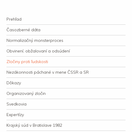
kauzacervanova.sk
Najdlhšie trvajúci, dodnes nevyjasnený súdny proces v dejnách slovenskej
Navigation
justície
Skip to content
Prehľad
Časozberné dáta
Normalizačný monsterproces
Obvinení, obžalovaní a odsúdení
Zločiny proti ľudskosti
Nezákonnosti páchané v mene ČSSR a SR
Dôkazy
Organizovaný zločin
Svedkovia
Expertízy
Krajský súd v Bratislave 1982