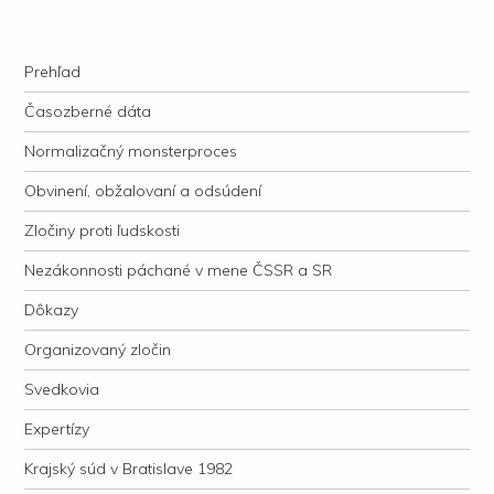
kauzacervanova.sk
Najdlhšie trvajúci, dodnes nevyjasnený súdny proces v dejnách slovenskej
Navigation
justície
Skip to content
Prehľad
Časozberné dáta
Normalizačný monsterproces
Obvinení, obžalovaní a odsúdení
Zločiny proti ľudskosti
Nezákonnosti páchané v mene ČSSR a SR
Dôkazy
Organizovaný zločin
Svedkovia
Expertízy
Krajský súd v Bratislave 1982