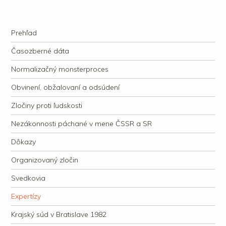
kauzacervanova.sk
Najdlhšie trvajúci, dodnes nevyjasnený súdny proces v dejnách slovenskej
Navigation
justície
Skip to content
Prehľad
Časozberné dáta
Normalizačný monsterproces
Obvinení, obžalovaní a odsúdení
Zločiny proti ľudskosti
Nezákonnosti páchané v mene ČSSR a SR
Dôkazy
Organizovaný zločin
Svedkovia
Expertízy
Krajský súd v Bratislave 1982