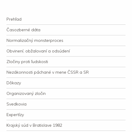
kauzacervanova.sk
Najdlhšie trvajúci, dodnes nevyjasnený súdny proces v dejnách slovenskej
Navigation
justície
Skip to content
Prehľad
Časozberné dáta
Normalizačný monsterproces
Obvinení, obžalovaní a odsúdení
Zločiny proti ľudskosti
Nezákonnosti páchané v mene ČSSR a SR
Dôkazy
Organizovaný zločin
Svedkovia
Expertízy
Krajský súd v Bratislave 1982