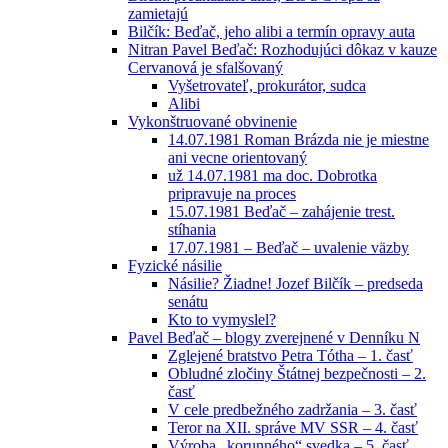
zamietajú
Bilčík: Beďač, jeho alibi a termín opravy auta
Nitran Pavel Beďač: Rozhodujúci dôkaz v kauze
Cervanová je sfalšovaný
Vyšetrovateľ, prokurátor, sudca
Alibi
Vykonštruované obvinenie
14.07.1981 Roman Brázda nie je miestne
ani vecne orientovaný
už 14.07.1981 ma doc. Dobrotka
pripravuje na proces
15.07.1981 Beďač – zahájenie trest.
stíhania
17.07.1981 – Beďač – uvalenie väzby
Fyzické násilie
Násilie? Žiadne! Jozef Bilčík – predseda
senátu
Kto to vymyslel?
Pavel Beďač – blogy zverejnené v Denníku N
Zglejené bratstvo Petra Tótha – 1. časť
Obludné zločiny Štátnej bezpečnosti – 2.
časť
V cele predbežného zadržania – 3. časť
Teror na XII. správe MV SSR – 4. časť
Výroba „korunného“ svedka – 5. časť