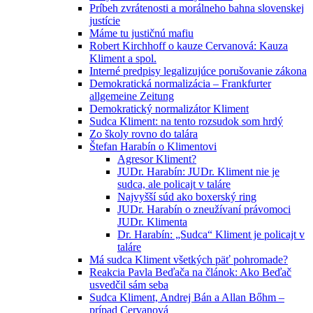
Príbeh zvrátenosti a morálneho bahna slovenskej
justície
Máme tu justičnú mafiu
Robert Kirchhoff o kauze Cervanová: Kauza
Kliment a spol.
Interné predpisy legalizujúce porušovanie zákona
Demokratická normalizácia – Frankfurter
allgemeine Zeitung
Demokratický normalizátor Kliment
Sudca Kliment: na tento rozsudok som hrdý
Zo školy rovno do talára
Štefan Harabín o Klimentovi
Agresor Kliment?
JUDr. Harabín: JUDr. Kliment nie je
sudca, ale policajt v taláre
Najvyšší súd ako boxerský ring
JUDr. Harabín o zneužívaní právomoci
JUDr. Klimenta
Dr. Harabín: „Sudca“ Kliment je policajt v
taláre
Má sudca Kliment všetkých päť pohromade?
Reakcia Pavla Beďača na článok: Ako Beďač
usvedčil sám seba
Sudca Kliment, Andrej Bán a Allan Bőhm –
prípad Cervanová