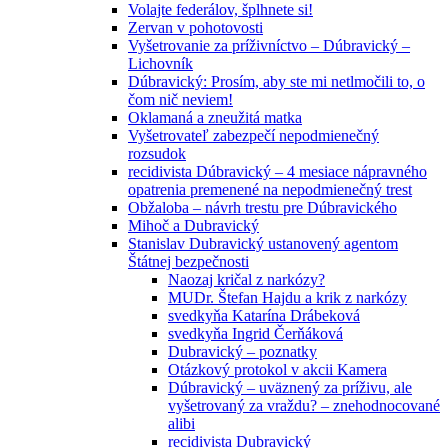
Volajte federálov, šplhnete si!
Zervan v pohotovosti
Vyšetrovanie za príživníctvo – Dúbravický –
Lichovník
Dúbravický: Prosím, aby ste mi netlmočili to, o
čom nič neviem!
Oklamaná a zneužitá matka
Vyšetrovateľ zabezpečí nepodmienečný
rozsudok
recidivista Dúbravický – 4 mesiace nápravného
opatrenia premenené na nepodmienečný trest
Obžaloba – návrh trestu pre Dúbravického
Mihoč a Dubravický
Stanislav Dubravický ustanovený agentom
Štátnej bezpečnosti
Naozaj kričal z narkózy?
MUDr. Štefan Hajdu a krik z narkózy
svedkyňa Katarína Drábeková
svedkyňa Ingrid Čerňáková
Dubravický – poznatky
Otázkový protokol v akcii Kamera
Dúbravický – uväznený za príživu, ale
vyšetrovaný za vraždu? – znehodnocované
alibi
recidivista Dubravický