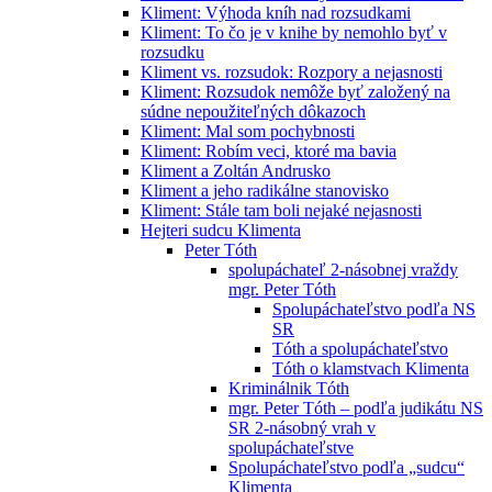
Kliment: Výhoda kníh nad rozsudkami
Kliment: To čo je v knihe by nemohlo byť v
rozsudku
Kliment vs. rozsudok: Rozpory a nejasnosti
Kliment: Rozsudok nemôže byť založený na
súdne nepoužiteľných dôkazoch
Kliment: Mal som pochybnosti
Kliment: Robím veci, ktoré ma bavia
Kliment a Zoltán Andrusko
Kliment a jeho radikálne stanovisko
Kliment: Stále tam boli nejaké nejasnosti
Hejteri sudcu Klimenta
Peter Tóth
spolupáchateľ 2-násobnej vraždy
mgr. Peter Tóth
Spolupáchateľstvo podľa NS
SR
Tóth a spolupáchateľstvo
Tóth o klamstvach Klimenta
Kriminálnik Tóth
mgr. Peter Tóth – podľa judikátu NS
SR 2-násobný vrah v
spolupáchateľstve
Spolupáchateľstvo podľa „sudcu“
Klimenta