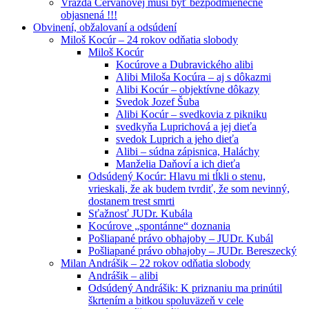
Vražda Cervanovej musí byť bezpodmienečne
objasnená !!!
Obvinení, obžalovaní a odsúdení
Miloš Kocúr – 24 rokov odňatia slobody
Miloš Kocúr
Kocúrove a Dubravického alibi
Alibi Miloša Kocúra – aj s dôkazmi
Alibi Kocúr – objektívne dôkazy
Svedok Jozef Šuba
Alibi Kocúr – svedkovia z pikniku
svedkyňa Luprichová a jej dieťa
svedok Luprich a jeho dieťa
Alibi – súdna zápisnica, Haláchy
Manželia Daňoví a ich dieťa
Odsúdený Kocúr: Hlavu mi tĺkli o stenu,
vrieskali, že ak budem tvrdiť, že som nevinný,
dostanem trest smrti
Sťažnosť JUDr. Kubála
Kocúrove „spontánne“ doznania
Pošliapané právo obhajoby – JUDr. Kubál
Pošliapané právo obhajoby – JUDr. Bereszecký
Milan Andrášik – 22 rokov odňatia slobody
Andrášik – alibi
Odsúdený Andrášik: K priznaniu ma prinútil
škrtením a bitkou spoluväzeň v cele