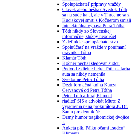
Spolupáchateľ prípravy vraždy
Človek alebo beštia? Svedok Tóth
sa na súde kajal, ale v Threeme sa z
Kuciakovej smrti s Kočnerom smiali
Intelektuálna výbava Petra Tótha
Tóth nikdy zo Slovenskej
informačnej služby neodišiel
Z definície spolupáchateľstva
Spoluúčasť na vražde v ponímaní
právnika Tótha
Klamár Tóth
Kočner nechal sledovať sudcu
Podvod z dielne Petra Tótha – farba
auta sa nikdy nemenila
Svedomie Petra Tótha
Dezinformačná kniha Kauza
Cervanová od Petra Tótha
Peter Tóth a Juraj Kliment
riaditeľ SIS a advokát Mitro: Z
vyjadrenia pána prokurátora JUDr.
Šantu pre denník N:
Drsný humor tragikomickej dvojice
I.
Anketa plk. Pálku očami „sudcu“
Klimenta