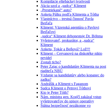
Kompilácie eštebáckej tvorivosti
Akcia uzol a „sudca“ Kliment
„Prestriekané“ auto?
Anketa Pálku podľa Klimenta a Tótha
Vlastníctvo – trestná činnosť Pavla
Beďača
Kliment: Väzenská agentúra o Pavlovi
Beďačovi
„sudca“ Kliment dehonestuje Dr. Böhma
Vyšetrovateľ, prokurátor, a „sudca“
Kliment
Anketa, Tokár a Beňová? Lož!!!
Kliment – Cervanovú na diskotéke nikto
nevidel
Zostali ticho?
Peter Zajac o kandidatúre Klimenta na post
riaditeľa NBÚ
Vzdanie sa kandidatúry alebo kopanec do
zadku?
Andrášik a Kliment s Faganom
Sudca Kliment o Petrovi Tóthovi
Kto je Peter Tóth?
Nám. ministra gen. Krajčí zakázal vstup
vyšetrovateľov do spisov operatívy
Štátna bezpečnosť nezákonne vo