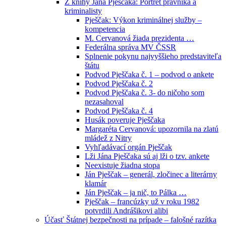
Z knihy Jána Pješčaka: Portrét právníka a
kriminalisty
Pješčak: Výkon kriminálnej služby –
kompetencia
M. Cervanová žiada prezidenta …
Federálna správa MV ČSSR
Splnenie pokynu najvyššieho predstaviteľa
štátu
Podvod Pješčaka č. 1 – podvod o ankete
Podvod Pješčaka č. 2
Podvod Pješčaka č. 3- do ničoho som
nezasahoval
Podvod Pješčaka č. 4
Husák poveruje Pješčaka
Margaréta Cervanová: upozornila na zlatú
mládež z Nitry
Vyhľadávací orgán Pješčak
Lži Jána Pješčaka sú aj lži o tzv. ankete
Neexistuje žiadna stopa
Ján Pješčak – generál, zločinec a literárny
klamár
Ján Pješčak – ja nič, to Pálka …
Pješčak – francúzky už v roku 1982
potvrdili Andrášikovi alibi
Účasť Štátnej bezpečnosti na prípade – falošné razítka