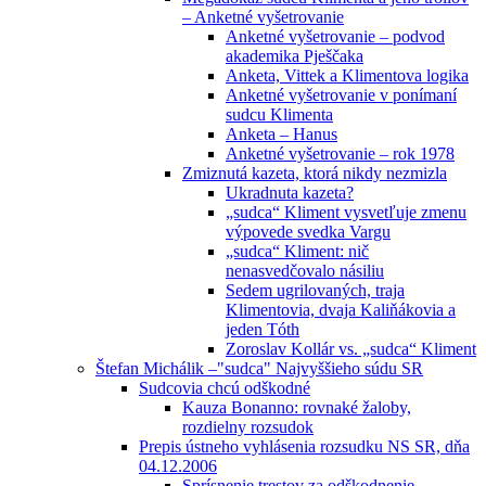
– Anketné vyšetrovanie
Anketné vyšetrovanie – podvod
akademika Pješčaka
Anketa, Vittek a Klimentova logika
Anketné vyšetrovanie v ponímaní
sudcu Klimenta
Anketa – Hanus
Anketné vyšetrovanie – rok 1978
Zmiznutá kazeta, ktorá nikdy nezmizla
Ukradnuta kazeta?
„sudca“ Kliment vysvetľuje zmenu
výpovede svedka Vargu
„sudca“ Kliment: nič
nenasvedčovalo násiliu
Sedem ugrilovaných, traja
Klimentovia, dvaja Kaliňákovia a
jeden Tóth
Zoroslav Kollár vs. „sudca“ Kliment
Štefan Michálik –"sudca" Najvyššieho súdu SR
Sudcovia chcú odškodné
Kauza Bonanno: rovnaké žaloby,
rozdielny rozsudok
Prepis ústneho vyhlásenia rozsudku NS SR, dňa
04.12.2006
Sprísnenie trestov za odškodnenie