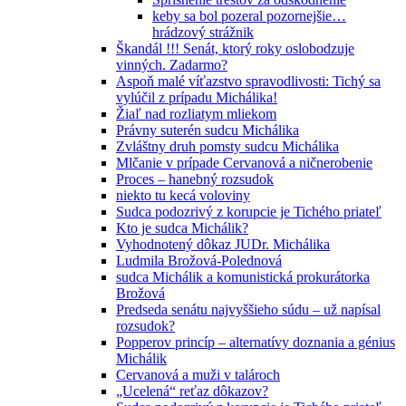
keby sa bol pozeral pozornejšie…
hrádzový strážnik
Škandál !!! Senát, ktorý roky oslobodzuje
vinných. Zadarmo?
Aspoň malé víťazstvo spravodlivosti: Tichý sa
vylúčil z prípadu Michálika!
Žiaľ nad rozliatym mliekom
Právny suterén sudcu Michálika
Zvláštny druh pomsty sudcu Michálika
Mlčanie v prípade Cervanová a ničnerobenie
Proces – hanebný rozsudok
niekto tu kecá voloviny
Sudca podozrivý z korupcie je Tichého priateľ
Kto je sudca Michálik?
Vyhodnotený dôkaz JUDr. Michálika
Ludmila Brožová-Polednová
sudca Michálik a komunistická prokurátorka
Brožová
Predseda senátu najvyššieho súdu – už napísal
rozsudok?
Popperov princíp – alternatívy doznania a génius
Michálik
Cervanová a muži v talároch
„Ucelená“ reťaz dôkazov?