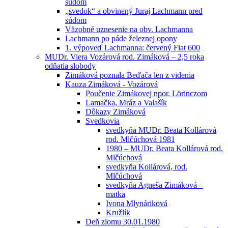
súdom
„svedok“ a obvinený Juraj Lachmann pred
súdom
Väzobné uznesenie na obv. Lachmanna
Lachmann po páde železnej opony
1. výpoveď Lachmanna: červený Fiat 600
MUDr. Viera Vozárová rod. Zimáková – 2,5 roka
odňatia slobody
Zimáková poznala Beďača len z videnia
Kauza Zimáková - Vozárová
Poučenie Zimákovej npor. Lörinczom
Lamačka, Mráz a Valašík
Dôkazy Zimáková
Svedkovia
svedkyňa MUDr. Beata Kollárová
rod. Mlčúchová 1981
1980 – MUDr. Beata Kollárová rod.
Mlčúchová
svedkyňa Kollárová, rod.
Mlčúchová
svedkyňa Agneša Zimáková –
matka
Ivona Mlynáriková
Kružlík
Deň zlomu 30.01.1980