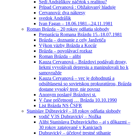
Sedí Andrášikov náčrtok s realitou?
Prípad Cervanová : Obžalovaný hladuje
Cervanová: dva nákresy
svedok Andrášik
Ivan Fagan – 18.06.1981.-.24.11.1981
Roman Brázda – 20 rokov odňatia slobody
Preparácia Romana Brázdu 15.-18.07.1981
Brázda – doznanie z cely Janžetiča
Výkon väzby Brázda a Kocúr
Brázda – povolávací rozkaz
Roman Brázda – alibi
Kauza Cervanová – Brázdovi podávali drogy,
liekmi vyvolávali depresiu a manipulovali ho k
samovražde
Kauza Cervanová – vec je dohodnutá a
odsúhlasená so sovietskou prokuratúrou, Brázda
dostane vysoký trest, nie povraz
Anonym poslaný Brázdovi st.
V čase príčetnosti … Brázda 10.10.1990
List Brázda NS ČSFR
Stanislav Dúbravický - 18 rokov odňatia slobody
vodič V3S Dubravický – Nožka
Alibi Stanislava Dubravického – aj s dôkazmi –
30 rokov zatajované v Kaniciach
Dubravický – účelové trestné stíhanie