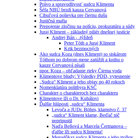
Právo a spravodlivosť sudcu Klimenta
Šéfa NBÚ brzdí kauza Cervanová
Cibuľová polievka pre čiernu dušu
Justičná mafia
Prepojenie zločinu na políciu, prokuratúru a súdy
Juraj Kliment – základný piliér dnešnej justície
Andrej Bán - .týždeň
Peter Tóth a Juraj Kliment
Krik bezmocných
Ako sudca Koza (dnes Kliment) so siskárom
Tóthom po dobrom mene zatúžili a knihu o
kauze Cervanová písali
npor. Koza – ohľadanie rieky Čierna voda
Klimentove bludy: Výsledky PDD, vytesnenie
„Sudca“ Kliment a jeho objav po 40 rokoch
Nomenklatúra politbyra KSČ
Charakter o charakteroch bez charakteru
Klimentove lži o Dr. Kubálovi
Ďalšie hlúposti „sudcu“ Klimenta
Levoča a JUDr. Böhm, klamstvo č. 37
„sudca“ Kliment klame, Beďač nič
nepripustil
Naďa Beňová a Marcela Čermanova –
ďalšie lži sudcu Klimenta!
Megadôkaz sudcu Klimenta a jeho trollov