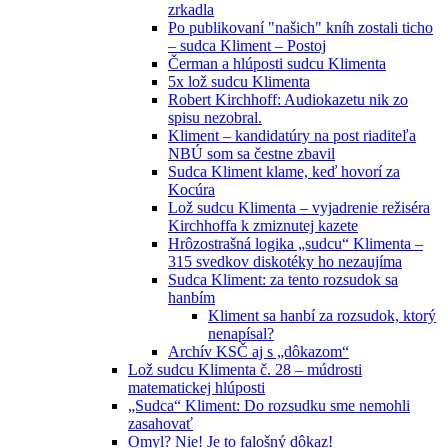
zrkadla
Po publikovaní "našich" kníh zostali ticho
– sudca Kliment – Postoj
Čerman a hlúposti sudcu Klimenta
5x lož sudcu Klimenta
Robert Kirchhoff: Audiokazetu nik zo
spisu nezobral.
Kliment – kandidatúry na post riaditeľa
NBÚ som sa čestne zbavil
Sudca Kliment klame, keď hovorí za
Kocúra
Lož sudcu Klimenta – vyjadrenie režiséra
Kirchhoffa k zmiznutej kazete
Hrôzostrašná logika „sudcu“ Klimenta –
315 svedkov diskotéky ho nezaujíma
Sudca Kliment: za tento rozsudok sa
hanbím
Kliment sa hanbí za rozsudok, ktorý
nenapísal?
Archív KSČ aj s „dôkazom“
Lož sudcu Klimenta č. 28 – múdrosti
matematickej hlúposti
„Sudca“ Kliment: Do rozsudku sme nemohli
zasahovať
Omyl? Nie! Je to falošný dôkaz!