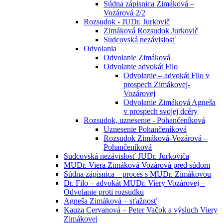
Súdna zápisnica Zimáková –
Vozárová 2/2
Rozsudok - JUDr. Jurkovič
Zimáková Rozsudok Jurkovič
Sudcovská nezávislosť
Odvolania
Odvolanie Zimáková
Odvolanie advokát Filo
Odvolanie – advokát Filo v
prospech Zimákovej-
Vozárovej
Odvolanie Zimáková Agneša
v prospech svojej dcéry
Rozsudok, uznesenie - Pohančeníková
Uznesenie Pohančeníková
Rozsudok Zimáková-Vozárová –
Pohančeníková
Sudcovská nezávislosť JUDr. Jurkoviča
MUDr. Viera Zimáková Vozárová pred súdom
Súdna zápisnica – proces s MUDr. Zimákovou
Dr. Filo – advokát MUDr. Viery Vozárovej –
Odvolanie proti rozsudku
Agneša Zimáková – sťažnosť
Kauza Cervanová – Peter Vačok a výsluch Viery
Zimákovej