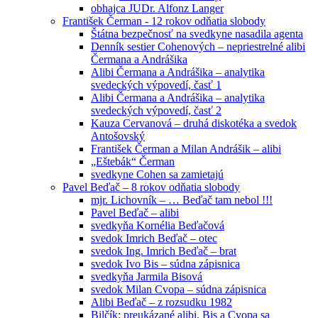
obhajca JUDr. Alfonz Langer
František Čerman - 12 rokov odňatia slobody
Štátna bezpečnosť na svedkyne nasadila agenta
Denník sestier Cohenových – nepriestrelné alibi
Čermana a Andrášika
Alibi Čermana a Andrášika – analytika
svedeckých výpovedí, časť 1
Alibi Čermana a Andrášika – analytika
svedeckých výpovedí, časť 2
Kauza Cervanová – druhá diskotéka a svedok
Antošovský
František Čerman a Milan Andrášik – alibi
„Eštebák“ Čerman
svedkyne Cohen sa zamietajú
Pavel Beďač – 8 rokov odňatia slobody
mjr. Lichovník – … Beďač tam nebol !!!
Pavel Beďač – alibi
svedkyňa Kornélia Beďačová
svedok Imrich Beďač – otec
svedok Ing. Imrich Beďač – brat
svedok Ivo Bis – súdna zápisnica
svedkyňa Jarmila Bisová
svedok Milan Cvopa – súdna zápisnica
Alibi Beďač – z rozsudku 1982
Bilčík: preukázané alibi, Bis a Cvopa sa