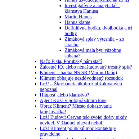
Investigatívne a analytické –
klamstvá Hanusa
Martin Hanus
Hanus klame
Definitívna bodka, dvojbodka a tri
bodky
Zimáková splav vytesnila – zo
strachu
Zimáková mala byť väzobne
stíhaná?
Načo Fiala, Porubský nám stačí
Žalostné IQ, alebo nenaštudovaný trestný spis?
Kliment – hanba NS SR (Martin Daňo)
Kliment obhajuje nezdôvodnený rozsudok
Lož! – Škrobánek nikoho z obžalovaných
nepoznal
Hlúposť alebo klamstvo?
Agent Koza v poloprázdnom kine
Obraz Kliment? Miesto dokazovania
krágľovačka!
Lož! Ľudovít Cervan telo svojej dcéry nikdy
nevidel. V žiadnej pitevni nebol!
Lož! Kliment politickú moc kontaktuje
pravidelne