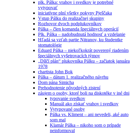
plk. Pálka: vrahov i svedkov je potrebné
vytypovať
iniciatívne plní všetky pokyny Pješčaka
Vstup Pálku do realizačnej skupiny
Rozhovor dvoch podplukovníkov
Pálka – člen komanda špeciálnych operácií
Plk. Pálka – nadobudnutá hodnosť a vzdelanie
Hľadá sa vzťah partie Nitranov, ku študentke
stomatológie
Eduard Pálka – niekoľkokrát poverený riadením
špeciálnych vyšetrovacích týmov
„Dílčí plán“ plukovníka Pálku – začiatok januára
1978
chartista John Bok
Pálka – dátum 1. realizačného návrhu
Dom pána Simicha
Prehodnotenie pôvodných zistení
záujem o osoby, ktoré boli na diskotéke v iné dni
typovanie svedkov
Manuál ako získať vrahov i svedkov
Vytypované osoby
Pálka vs. Kliment – ani nevedeli, aké auto
som mal
Klamár Pálka – nikoho som o prípade
neinformoval