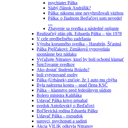
psychiater Pálka
Slabý článok Andrášik?
Pálka: nikomu sme nevyhrožovali väzbou
Pálka: o žiadnom Beďačovi som nevedel
…
Zbavenie sa svedka a následné opíjanie
Realizačný plán plk. Eduarda Pálku – jún 1978
V cele predbežného zadržania
Výroba korunného svedka – Harabrín, Šťastná
Pálka Pješčakovi: Zimáková vypovedala
spontánne bez nátlaku
Vyťažujte Nitranov, ktorí by boli ochotní klamať
Špicľovanie svedkov
Ako dostať študenta Brázdu?
boli vytypované osoby
Pálka (Urbánek) zisťuje, že 1 auto mu chýba
Byla nalezena kostra – snad člena KSČ
Pálka – klamstvo pred federálnym súdom
Bolero ministra Kaliňáka
Udavač Pálka krivo prisahal
svedok Antošovský o Beďačovi
Boľševická rodina Eduarda Pálku
Udavač Pálka – rozsudok
surovci, psychopati a sadisti
Akcia VILIK odkryla Nitranov