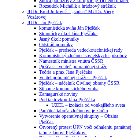
Sudca podozrivý z korupcie je Tichého priateľ
Rozsudok Michálik a hrádzový strážnik
JUDr. Emil Jurkovič – „sudca“ MUDr. Viery
Vozárovej
JUDr. Ján Pješčak
komunistická sviňa Ján Pješčak
Strannícky úkol Jána Pješčaka
Jasný úkol: pomníky
Odstráň pomníky
Pješčak – predseda vedeckotechnickej rady
Komunistický zločinec sovietskych spôsobov
Námestník ministra vnútra ČSSR
Pješčak – veliteľ pohraničnej stráže
Teória a prax Jána Pješčaka
Velitel pohraničnej stráže – Pješčak
Pješčak – náčelník Civilnej obrany ČSSR
Stíhanie komunistického vraha
Zamagurské noviny
Pod taktovkou Jána Pješčáka
UZEL – izolácia od vonkajšieho sveta
Pamätná tabuľa zločincovi je zločin
Vytvorenie operatívnej skupiny – Obzina,
Pjaščak
Otvorený protest ÚPN voči odhaleniu pamätnej
tabule Jánovi Pješčakovi