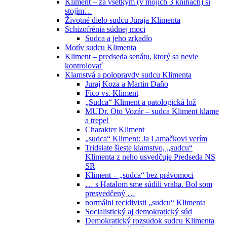
Kliment – za všetkým (v mojich 3 knihách) si
stojím…
Životné dielo sudcu Juraja Klimenta
Schizofrénia súdnej moci
Sudca a jeho zrkadlo
Motív sudcu Klimenta
Kliment – predseda senátu, ktorý sa nevie
kontrolovať
Klamstvá a polopravdy sudcu Klimenta
Juraj Koza a Martin Daňo
Fico vs. Kliment
„Sudca“ Kliment a patologická lož
MUDr. Oto Vozár – sudca Kliment klame
a trepe!
Charakter Kliment
„sudca“ Kliment: Ja Lamačkovi verím
Tridsiate šieste klamstvo, „sudcu“
Klimenta z neho usvedčuje Predseda NS
SR
Kliment – „sudca“ bez právomoci
… s Hatalom sme súdili vraha. Bol som
presvedčený …
normálni recidivisti „sudcu“ Klimenta
Socialistický aj demokratický súd
Demokratický rozsudok sudcu Klimenta