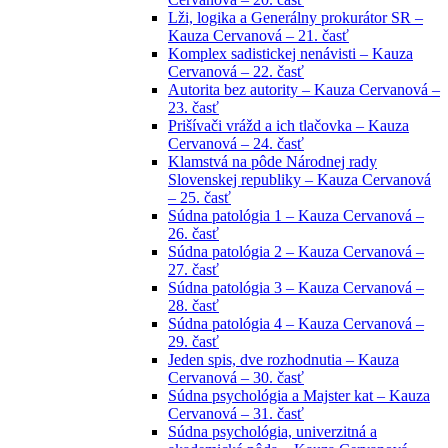
Lži, logika a Generálny prokurátor SR –
Kauza Cervanová – 21. časť
Komplex sadistickej nenávisti – Kauza
Cervanová – 22. časť
Autorita bez autority – Kauza Cervanová –
23. časť
Prišívači vrážd a ich tlačovka – Kauza
Cervanová – 24. časť
Klamstvá na pôde Národnej rady
Slovenskej republiky – Kauza Cervanová
– 25. časť
Súdna patológia 1 – Kauza Cervanová –
26. časť
Súdna patológia 2 – Kauza Cervanová –
27. časť
Súdna patológia 3 – Kauza Cervanová –
28. časť
Súdna patológia 4 – Kauza Cervanová –
29. časť
Jeden spis, dve rozhodnutia – Kauza
Cervanová – 30. časť
Súdna psychológia a Majster kat – Kauza
Cervanová – 31. časť
Súdna psychológia, univerzitná a