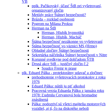
VB
pplk. Pačikovský, účasť ŠtB pri vyšetrovaní,
organizovaný zločin
Metódy práce Štátnej bezpečnosti?
Brázda – rozklad osobnosti
Pogrom na Milana Proksu
Herman na ŠtB
Herman, Hlubík hypnotiká
Herman, Hlubík, Macháč
Štátna bezpečnosť nezákonne vo vyšetrovaní
Śtátna bezpečnosť vo väznici MS (Hrmo)
Obludné zločiny Štátnej bezpečnosti
Sekretárka náčelníka Štátnej bezpečnosti v Nitre
Korunné svedkyne pod dohľadom ŠTB
Drsná akce StB – justičný zločin č.2
Soudce Fremr je prase
plk. Eduard Pálka - protektorátny udavač a zločinec
prehodnotenie vyšetrovacích protokolov z roku
1976
Eduard Pálka: nútili ju piť alkohol
Pracovná verzia Eduarda Pálku z januára roku
1978: Ľudmila Cervanová bola hromadne
znásilnená
Pálka: podozriví sú všetci majitelia motorových
vozidiel, aj tí, čo na diskotéke neboli