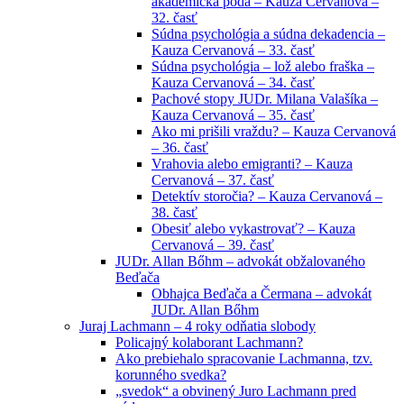
akademická pôda – Kauza Cervanová –
32. časť
Súdna psychológia a súdna dekadencia –
Kauza Cervanová – 33. časť
Súdna psychológia – lož alebo fraška –
Kauza Cervanová – 34. časť
Pachové stopy JUDr. Milana Valašíka –
Kauza Cervanová – 35. časť
Ako mi prišili vraždu? – Kauza Cervanová
– 36. časť
Vrahovia alebo emigranti? – Kauza
Cervanová – 37. časť
Detektív storočia? – Kauza Cervanová –
38. časť
Obesiť alebo vykastrovať? – Kauza
Cervanová – 39. časť
JUDr. Allan Bőhm – advokát obžalovaného
Beďača
Obhajca Beďača a Čermana – advokát
JUDr. Allan Bőhm
Juraj Lachmann – 4 roky odňatia slobody
Policajný kolaborant Lachmann?
Ako prebiehalo spracovanie Lachmanna, tzv.
korunného svedka?
„svedok“ a obvinený Juro Lachmann pred