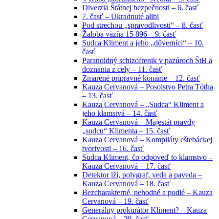
Diverzia Štátnej bezpečnosti – 6. časť
7. časť – Ukradnuté alibi
Pod strechou „spravodlivosti“ – 8. časť
Žaloba väzňa 15 896 – 9. časť
Sudca Kliment a jeho „dôverníci“ – 10.
časť
Paranoidný schizofrenik v pazúroch ŠtB a
doznania z cely – 11. časť
Zmarené prípravné konanie – 12. časť
Kauza Cervanová – Posolstvo Petra Tótha
– 13. časť
Kauza Cervanová – „Sudca“ Kliment a
jeho klamstvá – 14. časť
Kauza Cervanová – Majestát pravdy
„sudcu“ Klimenta – 15. časť
Kauza Cervanová – Kompiláty eštebáckej
tvorivosti – 16. časť
Sudca Kliment, čo odpoveď to klamstvo –
Kauza Cervanová – 17. časť
Detektor lží, polygraf, veda a paveda –
Kauza Cervanová – 18. časť
Bezcharakterné, nehodné a podlé – Kauza
Cervanová – 19. časť
Generálny prokurátor Kliment? – Kauza
Cervanová – 20. časť