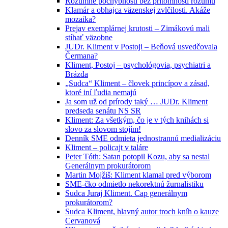
Rozumné pochybnosti bez prítomnosti rozumu
Klamár a obhajca väzenskej zvlčilosti. Akáže
mozaika?
Prejav exemplárnej krutosti – Zimákovú mali
stíhať väzobne
JUDr. Kliment v Postoji – Beňová usvedčovala
Čermana?
Kliment, Postoj – psychológovia, psychiatri a
Brázda
„Sudca“ Kliment – človek princípov a zásad,
ktoré iní ľudia nemajú
Ja som už od prírody taký … JUDr. Kliment
predseda senátu NS SR
Kliment: Za všetkým, čo je v tých knihách si
slovo za slovom stojím!
Denník SME odmieta jednostrannú medializáciu
Kliment – policajt v taláre
Peter Tóth: Satan potopil Kozu, aby sa nestal
Generálnym prokurátorom
Martin Mojžiš: Kliment klamal pred výborom
SME-čko odmietlo nekorektnú žurnalistiku
Sudca Juraj Kliment. Cap generálnym
prokurátorom?
Sudca Kliment, hlavný autor troch kníh o kauze
Cervanová