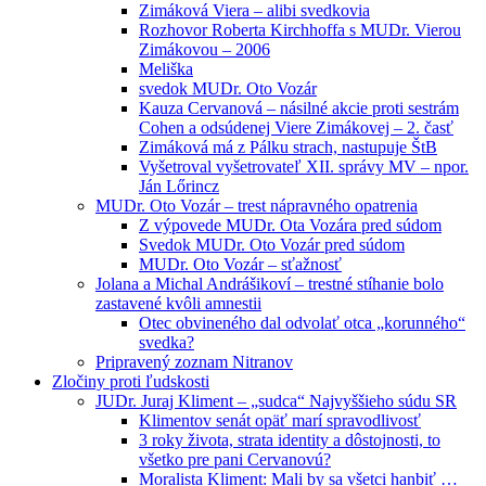
Zimáková Viera – alibi svedkovia
Rozhovor Roberta Kirchhoffa s MUDr. Vierou
Zimákovou – 2006
Meliška
svedok MUDr. Oto Vozár
Kauza Cervanová – násilné akcie proti sestrám
Cohen a odsúdenej Viere Zimákovej – 2. časť
Zimáková má z Pálku strach, nastupuje ŠtB
Vyšetroval vyšetrovateľ XII. správy MV – npor.
Ján Lőrincz
MUDr. Oto Vozár – trest nápravného opatrenia
Z výpovede MUDr. Ota Vozára pred súdom
Svedok MUDr. Oto Vozár pred súdom
MUDr. Oto Vozár – sťažnosť
Jolana a Michal Andrášikoví – trestné stíhanie bolo
zastavené kvôli amnestii
Otec obvineného dal odvolať otca „korunného“
svedka?
Pripravený zoznam Nitranov
Zločiny proti ľudskosti
JUDr. Juraj Kliment – „sudca“ Najvyššieho súdu SR
Klimentov senát opäť marí spravodlivosť
3 roky života, strata identity a dôstojnosti, to
všetko pre pani Cervanovú?
Moralista Kliment: Mali by sa všetci hanbiť …