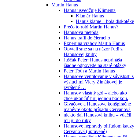
Martin Hanus
Hanus usvedčuje Klimenta
Klamár Hanus
Hanus klame – bola diskotéke
Prečo to robí Martin Hanus?
Hanusova metóda
Hanus trafil do čierneho
Expert na vrahov Martin Hanus
Opýtali sme sa na názor ľudí z
Hanusovej knihy
Juščák Peter: Hanus neprináša
žiadne odpovede na staré otázky
Peter Tóth a Martin Hanus
Hanusove ventilovanie v súvislosti s
výsluchmi Viery Zimákovej je
zvrátené …
Hanusov vlastný gól – alebo ako
chce ukončiť hru jednou bodkou.
Glvačove a Hanusove konšpiračné
manévre okolo prípadu Cervanová
niekto dal Hanusovi knihu – vtlačil
mu ju do ruky
Hanusove nepravdy ohľadom kauzy
Cervanová (upravené)
Hanus usvedčuje Klimenta zo lži