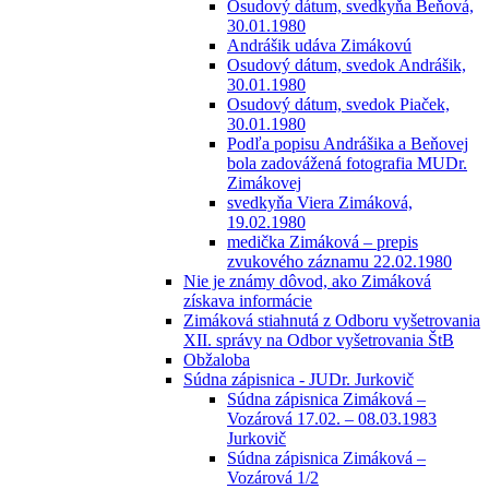
Osudový dátum, svedkyňa Beňová,
30.01.1980
Andrášik udáva Zimákovú
Osudový dátum, svedok Andrášik,
30.01.1980
Osudový dátum, svedok Piaček,
30.01.1980
Podľa popisu Andrášika a Beňovej
bola zadovážená fotografia MUDr.
Zimákovej
svedkyňa Viera Zimáková,
19.02.1980
medička Zimáková – prepis
zvukového záznamu 22.02.1980
Nie je známy dôvod, ako Zimáková
získava informácie
Zimáková stiahnutá z Odboru vyšetrovania
XII. správy na Odbor vyšetrovania ŠtB
Obžaloba
Súdna zápisnica - JUDr. Jurkovič
Súdna zápisnica Zimáková –
Vozárová 17.02. – 08.03.1983
Jurkovič
Súdna zápisnica Zimáková –
Vozárová 1/2