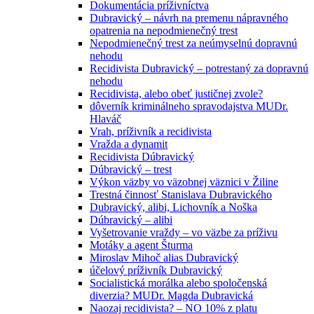
Dokumentácia príživníctva
Dubravický – návrh na premenu nápravného
opatrenia na nepodmienečný trest
Nepodmienečný trest za neúmyselnú dopravnú
nehodu
Recidivista Dubravický – potrestaný za dopravnú
nehodu
Recidivista, alebo obeť justičnej zvole?
dôverník kriminálneho spravodajstva MUDr.
Hlaváč
Vrah, príživník a recidivista
Vražda a dynamit
Recidivista Dúbravický
Dúbravický – trest
Výkon väzby vo väzobnej väznici v Žiline
Trestná činnosť Stanislava Dubravického
Dubravický, alibi, Lichovník a Noška
Dúbravický – alibi
Vyšetrovanie vraždy – vo väzbe za príživu
Motáky a agent Šturma
Miroslav Mihoč alias Dubravický
účelový príživník Dubravický
Socialistická morálka alebo spoločenská
diverzia? MUDr. Magda Dubravická
Naozaj recidivista? – NO 10% z platu