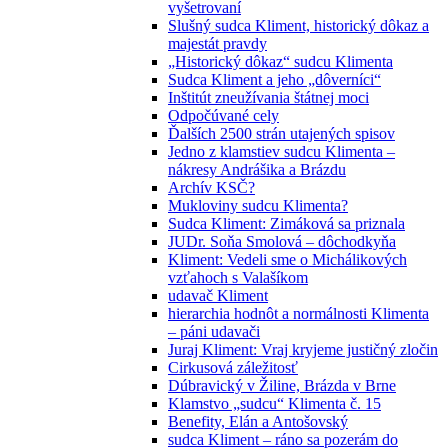
vyšetrovaní
Slušný sudca Kliment, historický dôkaz a
majestát pravdy
„Historický dôkaz“ sudcu Klimenta
Sudca Kliment a jeho „dôverníci“
Inštitút zneužívania štátnej moci
Odpočúvané cely
Ďalších 2500 strán utajených spisov
Jedno z klamstiev sudcu Klimenta –
nákresy Andrášika a Brázdu
Archív KSČ?
Mukloviny sudcu Klimenta?
Sudca Kliment: Zimáková sa priznala
JUDr. Soňa Smolová – dôchodkyňa
Kliment: Vedeli sme o Michálikových
vzťahoch s Valašíkom
udavač Kliment
hierarchia hodnôt a normálnosti Klimenta
– páni udavači
Juraj Kliment: Vraj kryjeme justičný zločin
Cirkusová záležitosť
Dúbravický v Žiline, Brázda v Brne
Klamstvo „sudcu“ Klimenta č. 15
Benefity, Elán a Antošovský
sudca Kliment – ráno sa pozerám do