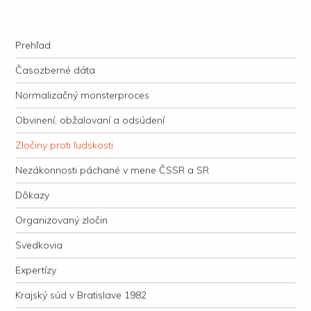
kauzacervanova.sk
Najdlhšie trvajúci, dodnes nevyjasnený súdny proces v dejnách slovenskej
Navigation
justície
Skip to content
Prehľad
Časozberné dáta
Normalizačný monsterproces
Obvinení, obžalovaní a odsúdení
Zločiny proti ľudskosti
Nezákonnosti páchané v mene ČSSR a SR
Dôkazy
Organizovaný zločin
Svedkovia
Expertízy
Krajský súd v Bratislave 1982