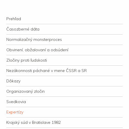
kauzacervanova.sk
Najdlhšie trvajúci, dodnes nevyjasnený súdny proces v dejnách slovenskej
Navigation
justície
Skip to content
Prehľad
Časozberné dáta
Normalizačný monsterproces
Obvinení, obžalovaní a odsúdení
Zločiny proti ľudskosti
Nezákonnosti páchané v mene ČSSR a SR
Dôkazy
Organizovaný zločin
Svedkovia
Expertízy
Krajský súd v Bratislave 1982