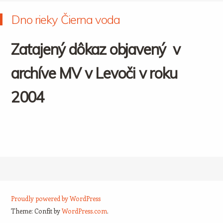
Dno rieky Čierna voda
Zatajený dôkaz objavený v
archíve MV v Levoči
v roku
2004
Proudly powered by WordPress
Theme: Confit by
WordPress.com
.