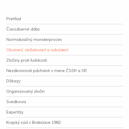
kauzacervanova.sk
Najdlhšie trvajúci, dodnes nevyjasnený súdny proces v dejnách slovenskej
Navigation
justície
Skip to content
Prehľad
Časozberné dáta
Normalizačný monsterproces
Obvinení, obžalovaní a odsúdení
Zločiny proti ľudskosti
Nezákonnosti páchané v mene ČSSR a SR
Dôkazy
Organizovaný zločin
Svedkovia
Expertízy
Krajský súd v Bratislave 1982