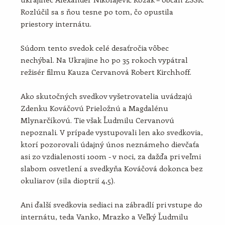
Rozlúčil sa s ňou tesne po tom, čo opustila
priestory internátu.
Súdom tento svedok celé desaťročia vôbec
nechýbal. Na Ukrajine ho po 35 rokoch vypátral
režisér filmu Kauza Cervanová Robert Kirchhoff.
Ako skutočných svedkov vyšetrovatelia uvádzajú
Zdenku Kováčovú Prieložnú a Magdalénu
Mlynarčíkovú. Tie však Ľudmilu Cervanovú
nepoznali. V prípade vystupovali len ako svedkovia,
ktorí pozorovali údajný únos neznámeho dievčaťa
asi zo vzdialenosti 100m - v noci, za dažďa pri veľmi
slabom osvetlení a svedkyňa Kováčová dokonca bez
okuliarov (sila dioptrií 4,5).
Ani ďalší svedkovia sediaci na zábradlí pri vstupe do
internátu, teda Vanko, Mrazko a Veľký Ľudmilu