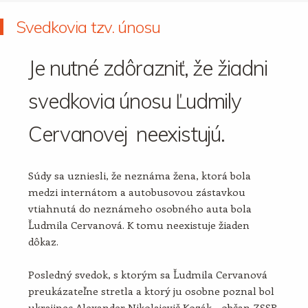
Svedkovia tzv. únosu
Je nutné zdôrazniť, že žiadni
svedkovia únosu Ľudmily
Cervanovej neexistujú.
Súdy sa uzniesli, že neznáma žena, ktorá bola
medzi internátom a autobusovou zástavkou
vtiahnutá do neznámeho osobného auta bola
Ľudmila Cervanová. K tomu neexistuje žiaden
dôkaz.
Posledný svedok, s ktorým sa Ľudmila Cervanová
preukázateľne stretla a ktorý ju osobne poznal bol
ukrajinec Alexander Nikolajevič Kozák – občan ZSSR.