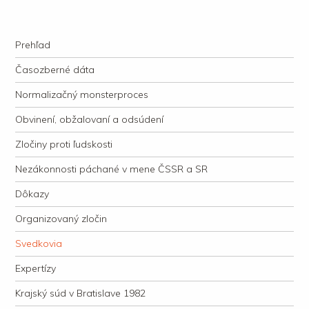
kauzacervanova.sk
Najdlhšie trvajúci, dodnes nevyjasnený súdny proces v dejnách slovenskej
Navigation
justície
Skip to content
Prehľad
Časozberné dáta
Normalizačný monsterproces
Obvinení, obžalovaní a odsúdení
Zločiny proti ľudskosti
Nezákonnosti páchané v mene ČSSR a SR
Dôkazy
Organizovaný zločin
Svedkovia
Expertízy
Krajský súd v Bratislave 1982